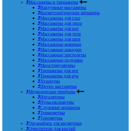
Массажеры и тренажеры
Вакуумные массажеры
Косметологические аппараты
Массажеры для глаз
Массажеры для лица
Массажеры для ног
Массажеры для тела
Массажеры для шеи
Массажные коврики
Массажные накидки
Массажные пистолеты
Массажные подушки
Миостимуляторы
Тренажеры для ног
Тренажеры для рук
Хулахупы
Щетки массажеры
Медицинские приборы
Ингаляторы
Пульсоксиметры
Слуховые аппараты
Термометры
Тонометры
Органайзер для косметики
Очистители для кистей