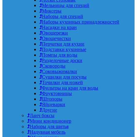
Мельницы для специй
Миксеры
Наборы для специй
Наборы кухонных принадлежностей
Насадки на кран
Овощерезки
Овощечистки
Перчатки для кухни
Подставки кухонные
Помпы для воды
Разделочные доски
Сковороды
Соковыжималки
Сушилки для посуды
Точилки для ножей
Фильтры на кран для воды
Фруктовницы
Штопоры
Яйцеварки
Другие
Ланч боксы
Мини кондиционер
Наборы для шитья
Надувная мебель