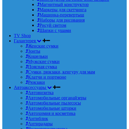
Магнитный конструктор
Маркеры для скетчинга
Машинка-перевертыш
Наборы для рисования
Рисуй светом
Шапки с ушами
TV Shop
Галантерея
Женские сумки
Зонты
Кошельки
Мужские сумки
Поясная сумка
Сумки, рюкзаки, кенгуру для мам
Клатчи и портмоне
Рюкзаки
Автоаксессуары
Автовизитка
Автомобильные органайзеры
Автомобильные пылесосы
Автомобильные шторки
Автохимия и косметика
Антиблик
Антирадары
Видеорегистраторы