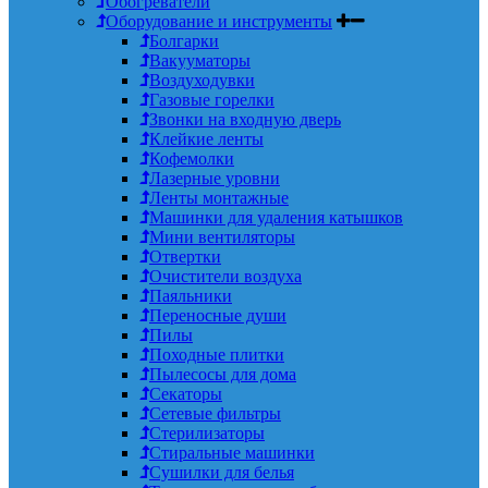
Обогреватели
Оборудование и инструменты
Болгарки
Вакууматоры
Воздуходувки
Газовые горелки
Звонки на входную дверь
Клейкие ленты
Кофемолки
Лазерные уровни
Ленты монтажные
Машинки для удаления катышков
Мини вентиляторы
Отвертки
Очистители воздуха
Паяльники
Переносные души
Пилы
Походные плитки
Пылесосы для дома
Секаторы
Сетевые фильтры
Стерилизаторы
Стиральные машинки
Сушилки для белья