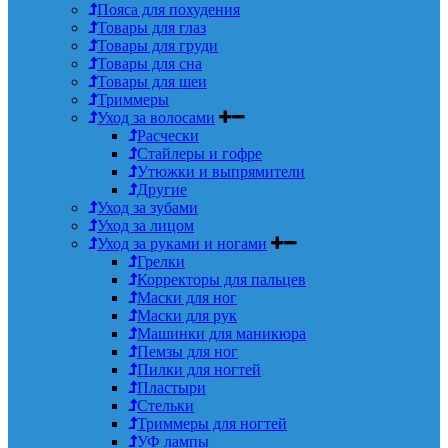
Пояса для похудения
Товары для глаз
Товары для груди
Товары для сна
Товары для шеи
Триммеры
Уход за волосами
Расчески
Стайлеры и гофре
Утюжки и выпрямители
Другие
Уход за зубами
Уход за лицом
Уход за руками и ногами
Грелки
Корректоры для пальцев
Маски для ног
Маски для рук
Машинки для маникюра
Пемзы для ног
Пилки для ногтей
Пластыри
Стельки
Триммеры для ногтей
УФ лампы