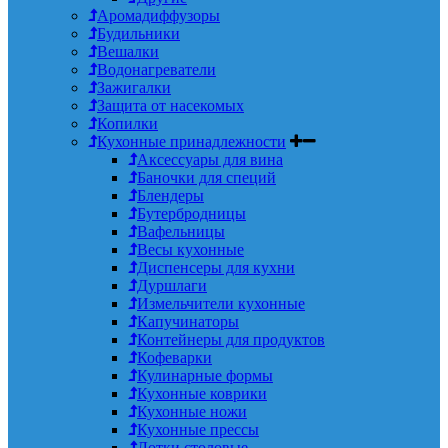
Аромадиффузоры
Будильники
Вешалки
Водонагреватели
Зажигалки
Защита от насекомых
Копилки
Кухонные принадлежности
Аксессуары для вина
Баночки для специй
Блендеры
Бутербродницы
Вафельницы
Весы кухонные
Диспенсеры для кухни
Дуршлаги
Измельчители кухонные
Капучинаторы
Контейнеры для продуктов
Кофеварки
Кулинарные формы
Кухонные коврики
Кухонные ножи
Кухонные прессы
Лотки столовые