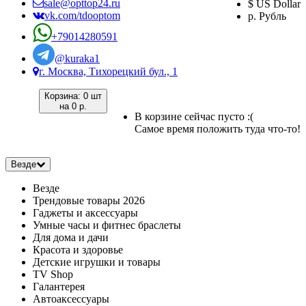
sale@opttop24.ru
$ US Dollar
vk.com/tdooptom
р. Рубль
+79014280591
@kuraka1
г. Москва, Тихорецкий бул., 1
Корзина:
0 шт
на
0 р.
В корзине сейчас пусто :(
Самое время положить туда что-то!
Везде
Везде
Трендовые товары 2026
Гаджеты и аксессуары
Умные часы и фитнес браслеты
Для дома и дачи
Красота и здоровье
Детские игрушки и товары
TV Shop
Галантерея
Автоаксессуары