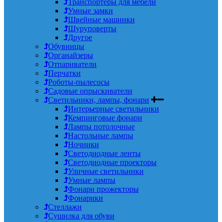
Транспортеры для мебели
Умные замки
Швейные машинки
Шуруповерты
Другое
Обувницы
Органайзеры
Отпариватели
Перчатки
Роботы-пылесосы
Садовые опрыскиватели
Светильники, лампы, фонари
Интерьерные светильники
Кемпинговые фонари
Лампы потолочные
Настольные лампы
Ночники
Светодиодные ленты
Светодиодные проекторы
Уличные светильники
Умные лампы
Фонари прожекторы
Фонарики
Стеллажи
Сушилка для обуви