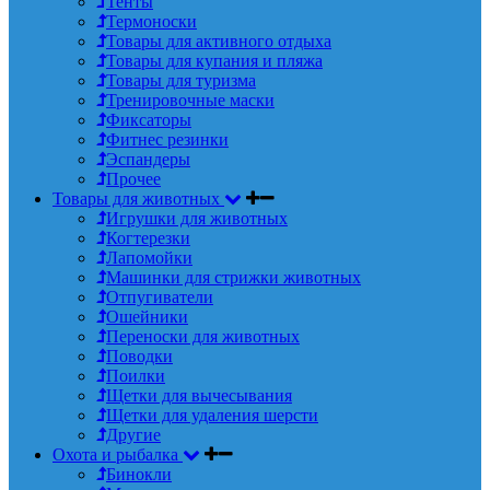
Тенты
Термоноски
Товары для активного отдыха
Товары для купания и пляжа
Товары для туризма
Тренировочные маски
Фиксаторы
Фитнес резинки
Эспандеры
Прочее
Товары для животных
Игрушки для животных
Когтерезки
Лапомойки
Машинки для стрижки животных
Отпугиватели
Ошейники
Переноски для животных
Поводки
Поилки
Щетки для вычесывания
Щетки для удаления шерсти
Другие
Охота и рыбалка
Бинокли