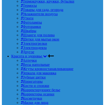
Термокружки, кружки, бутылки
Термосы
Товары для сада, огорода
Увлажнители воздуха
Утюги
Фитолампы
Фоторамки
Швабры
Шланги для полива
Щетки для мытья окон
Электрогрелки
Электроодеяла
Другое
Красота и здоровье
Аптечки
Весы напольные
Жгуты кровоостанавливающие
Зеркала для макияжа
Зубные щетки
Ирригаторы
Кисти и спонжи
Корректирующее белье
Корректоры осанки
Косметички
Маски для лица