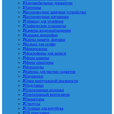
Автомобильные держатели
Антенны
Беспроводное зарядное устройство
Беспроводные наушники
Геймпад для телефона
Графические планшеты
Камеры видеонаблюдения
Караоке микрофон
Карты памяти, флешки
Кольца для селфи
Микроскопы
Микрофоны для записи
Мини камеры
Мини принтеры
Моноподы
Наборы для чистки гаджетов
Наушники
Очки виртуальной реальности
Подставки
Портативные колонки
Портативный вентилятор
Проекторы
Стилусы
Столики для ноутбука
ТВ приставки