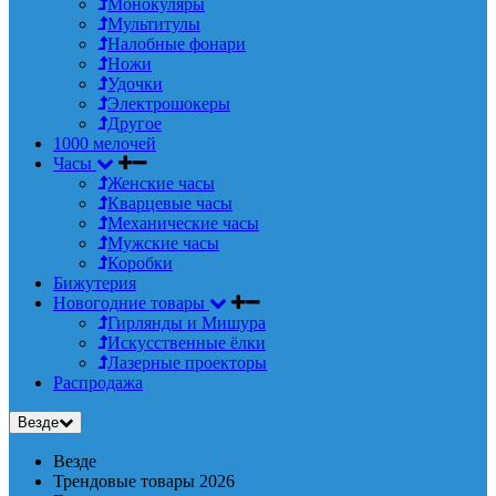
Монокуляры
Мультитулы
Налобные фонари
Ножи
Удочки
Электрошокеры
Другое
1000 мелочей
Часы
Женские часы
Кварцевые часы
Механические часы
Мужские часы
Коробки
Бижутерия
Новогодние товары
Гирлянды и Мишура
Искусственные ёлки
Лазерные проекторы
Распродажа
Везде
Везде
Трендовые товары 2026