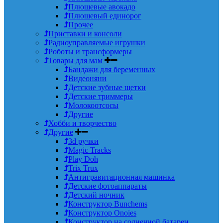
Плюшевые авокадо
Плюшевый единорог
Прочее
Приставки и консоли
Радиоуправляемые игрушки
Роботы и трансформеры
Товары для мам
Бандажи для беременных
Видеоняни
Детские зубные щетки
Детские триммеры
Молокоотсосы
Другие
Хобби и творчество
Другие
3d ручки
Magic Tracks
Play Doh
Trix Trux
Антигравитационная машинка
Детские фотоаппараты
Детский ночник
Конструктор Bunchems
Конструктор Onoies
Конструктор на солнечной батареи