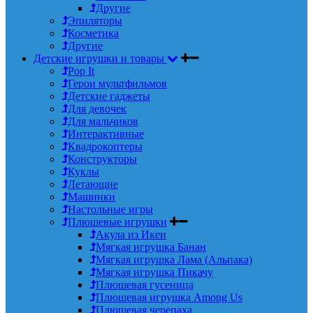
Другие
Эпиляторы
Косметика
Другие
Детские игрушки и товары
Pop It
Герои мультфильмов
Детские гаджеты
Для девочек
Для мальчиков
Интерактивные
Квадрокоптеры
Конструкторы
Куклы
Летающие
Машинки
Настольные игры
Плюшевые игрушки
Акула из Икеи
Мягкая игрушка Банан
Мягкая игрушка Лама (Альпака)
Мягкая игрушка Пикачу
Плюшевая гусеница
Плюшевая игрушка Among Us
Плюшевая черепаха