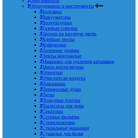
Обогреватели
Оборудование и инструменты
Болгарки
Вакууматоры
Воздуходувки
Газовые горелки
Звонки на входную дверь
Клейкие ленты
Кофемолки
Лазерные уровни
Ленты монтажные
Машинки для удаления катышков
Мини вентиляторы
Отвертки
Очистители воздуха
Паяльники
Переносные души
Пилы
Походные плитки
Пылесосы для дома
Секаторы
Сетевые фильтры
Стерилизаторы
Стиральные машинки
Сушилки для белья