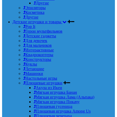
Другие
Эпиляторы
Косметика
Другие
Детские игрушки и товары
Pop It
Герои мультфильмов
Детские гаджеты
Для девочек
Для мальчиков
Интерактивные
Квадрокоптеры
Конструкторы
Куклы
Летающие
Машинки
Настольные игры
Плюшевые игрушки
Акула из Икеи
Мягкая игрушка Банан
Мягкая игрушка Лама (Альпака)
Мягкая игрушка Пикачу
Плюшевая гусеница
Плюшевая игрушка Among Us
Плюшевая черепаха