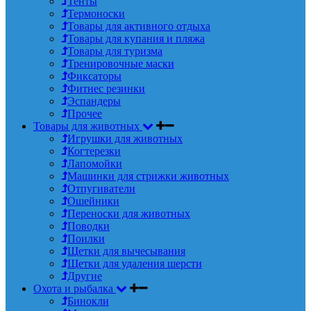
Тенты
Термоноски
Товары для активного отдыха
Товары для купания и пляжа
Товары для туризма
Тренировочные маски
Фиксаторы
Фитнес резинки
Эспандеры
Прочее
Товары для животных
Игрушки для животных
Когтерезки
Лапомойки
Машинки для стрижки животных
Отпугиватели
Ошейники
Переноски для животных
Поводки
Поилки
Щетки для вычесывания
Щетки для удаления шерсти
Другие
Охота и рыбалка
Бинокли