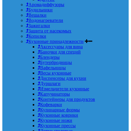
Аромадиффузоры
Будильники
Вешалки
Водонагреватели
Зажигалки
Защита от насекомых
Копилки
Кухонные принадлежности
Аксессуары для вина
Баночки для специй
Блендеры
Бутербродницы
Вафельницы
Весы кухонные
Диспенсеры для кухни
Дуршлаги
Измельчители кухонные
Капучинаторы
Контейнеры для продуктов
Кофеварки
Кулинарные формы
Кухонные коврики
Кухонные ножи
Кухонные прессы
Лотки столовые