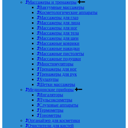
Массажеры и тренажеры
Вакуумные массажеры
Косметологические аппараты
Массажеры для глаз
Массажеры для лица
Массажеры для ног
Массажеры для тела
Массажеры для шеи
Массажные коврики
Массажные накидки
Массажные пистолеты
Массажные подушки
Миостимуляторы
Тренажеры для ног
Тренажеры для рук
Хулахупы
Щетки массажеры
Медицинские приборы
Ингаляторы
Пульсоксиметры
Слуховые аппараты
Термометры
Тонометры
Органайзер для косметики
Очистители для кистей