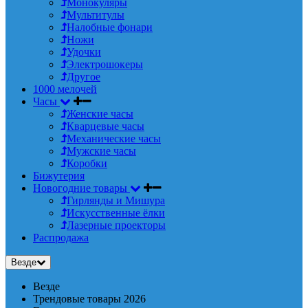
Монокуляры
Мультитулы
Налобные фонари
Ножи
Удочки
Электрошокеры
Другое
1000 мелочей
Часы
Женские часы
Кварцевые часы
Механические часы
Мужские часы
Коробки
Бижутерия
Новогодние товары
Гирлянды и Мишура
Искусственные ёлки
Лазерные проекторы
Распродажа
Везде
Везде
Трендовые товары 2026