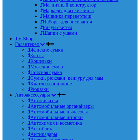
Магнитный конструктор
Маркеры для скетчинга
Машинка-перевертыш
Наборы для рисования
Рисуй светом
Шапки с ушами
TV Shop
Галантерея
Женские сумки
Зонты
Кошельки
Мужские сумки
Поясная сумка
Сумки, рюкзаки, кенгуру для мам
Клатчи и портмоне
Рюкзаки
Автоаксессуары
Автовизитка
Автомобильные органайзеры
Автомобильные пылесосы
Автомобильные шторки
Автохимия и косметика
Антиблик
Антирадары
Видеорегистраторы