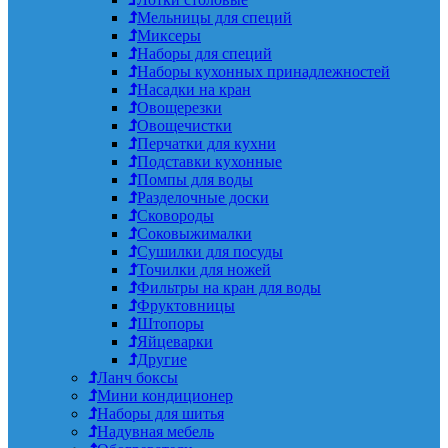
Мельницы для специй
Миксеры
Наборы для специй
Наборы кухонных принадлежностей
Насадки на кран
Овощерезки
Овощечистки
Перчатки для кухни
Подставки кухонные
Помпы для воды
Разделочные доски
Сковороды
Соковыжималки
Сушилки для посуды
Точилки для ножей
Фильтры на кран для воды
Фруктовницы
Штопоры
Яйцеварки
Другие
Ланч боксы
Мини кондиционер
Наборы для шитья
Надувная мебель