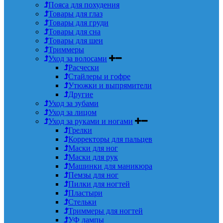
Пояса для похудения
Товары для глаз
Товары для груди
Товары для сна
Товары для шеи
Триммеры
Уход за волосами
Расчески
Стайлеры и гофре
Утюжки и выпрямители
Другие
Уход за зубами
Уход за лицом
Уход за руками и ногами
Грелки
Корректоры для пальцев
Маски для ног
Маски для рук
Машинки для маникюра
Пемзы для ног
Пилки для ногтей
Пластыри
Стельки
Триммеры для ногтей
УФ лампы