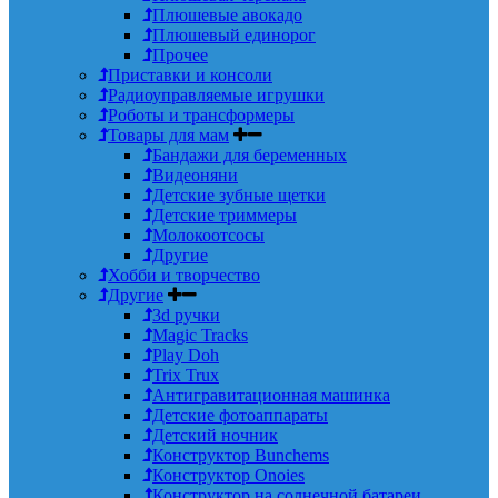
Плюшевые авокадо
Плюшевый единорог
Прочее
Приставки и консоли
Радиоуправляемые игрушки
Роботы и трансформеры
Товары для мам
Бандажи для беременных
Видеоняни
Детские зубные щетки
Детские триммеры
Молокоотсосы
Другие
Хобби и творчество
Другие
3d ручки
Magic Tracks
Play Doh
Trix Trux
Антигравитационная машинка
Детские фотоаппараты
Детский ночник
Конструктор Bunchems
Конструктор Onoies
Конструктор на солнечной батареи