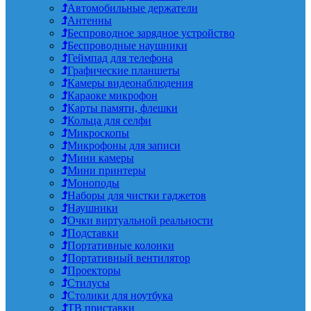
Автомобильные держатели
Антенны
Беспроводное зарядное устройство
Беспроводные наушники
Геймпад для телефона
Графические планшеты
Камеры видеонаблюдения
Караоке микрофон
Карты памяти, флешки
Кольца для селфи
Микроскопы
Микрофоны для записи
Мини камеры
Мини принтеры
Моноподы
Наборы для чистки гаджетов
Наушники
Очки виртуальной реальности
Подставки
Портативные колонки
Портативный вентилятор
Проекторы
Стилусы
Столики для ноутбука
ТВ приставки