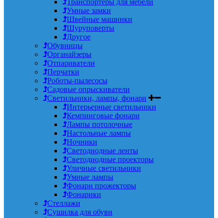
Транспортеры для мебели
Умные замки
Швейные машинки
Шуруповерты
Другое
Обувницы
Органайзеры
Отпариватели
Перчатки
Роботы-пылесосы
Садовые опрыскиватели
Светильники, лампы, фонари
Интерьерные светильники
Кемпинговые фонари
Лампы потолочные
Настольные лампы
Ночники
Светодиодные ленты
Светодиодные проекторы
Уличные светильники
Умные лампы
Фонари прожекторы
Фонарики
Стеллажи
Сушилка для обуви