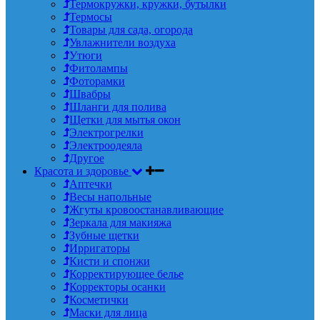
Термокружки, кружки, бутылки
Термосы
Товары для сада, огорода
Увлажнители воздуха
Утюги
Фитолампы
Фоторамки
Швабры
Шланги для полива
Щетки для мытья окон
Электрогрелки
Электроодеяла
Другое
Красота и здоровье
Аптечки
Весы напольные
Жгуты кровоостанавливающие
Зеркала для макияжа
Зубные щетки
Ирригаторы
Кисти и спонжи
Корректирующее белье
Корректоры осанки
Косметички
Маски для лица