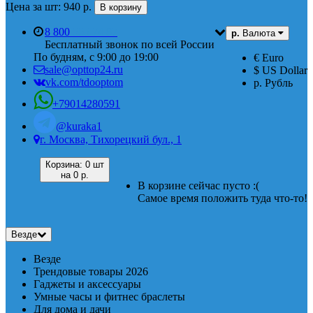
Цена за шт: 940 р.
В корзину
8 800
555 74 87
р.
Валюта
Бесплатный звонок по всей России
По будням, с 9:00 до 19:00
€ Euro
sale@opttop24.ru
$ US Dollar
vk.com/tdooptom
р. Рубль
+79014280591
@kuraka1
г. Москва, Тихорецкий бул., 1
Корзина:
0 шт
на
0 р.
В корзине сейчас пусто :(
Самое время положить туда что-то!
Везде
Везде
Трендовые товары 2026
Гаджеты и аксессуары
Умные часы и фитнес браслеты
Для дома и дачи