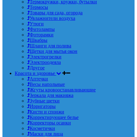
Термокружки, кружки, бутылки
Термосы
Товары для сада, огорода
Увлажнители воздуха
Утюги
Фитолампы
Фоторамки
Швабры
Шланги для полива
Щетки для мытья окон
Электрогрелки
Электроодеяла
Другое
Красота и здоровье
Аптечки
Весы напольные
Жгуты кровоостанавливающие
Зеркала для макияжа
Зубные щетки
Ирригаторы
Кисти и спонжи
Корректирующее белье
Корректоры осанки
Косметички
Маски для лица