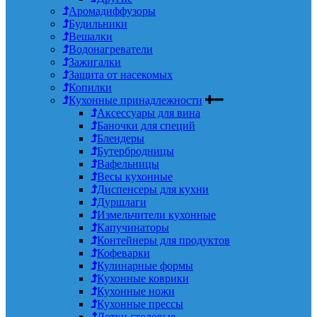
Аромадиффузоры
Будильники
Вешалки
Водонагреватели
Зажигалки
Защита от насекомых
Копилки
Кухонные принадлежности
Аксессуары для вина
Баночки для специй
Блендеры
Бутербродницы
Вафельницы
Весы кухонные
Диспенсеры для кухни
Дуршлаги
Измельчители кухонные
Капучинаторы
Контейнеры для продуктов
Кофеварки
Кулинарные формы
Кухонные коврики
Кухонные ножи
Кухонные прессы
Лотки столовые