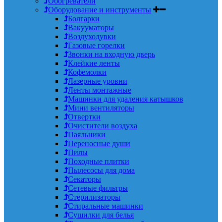
Обогреватели
Оборудование и инструменты
Болгарки
Вакууматоры
Воздуходувки
Газовые горелки
Звонки на входную дверь
Клейкие ленты
Кофемолки
Лазерные уровни
Ленты монтажные
Машинки для удаления катышков
Мини вентиляторы
Отвертки
Очистители воздуха
Паяльники
Переносные души
Пилы
Походные плитки
Пылесосы для дома
Секаторы
Сетевые фильтры
Стерилизаторы
Стиральные машинки
Сушилки для белья