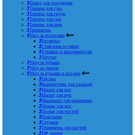
Пояса для похудения
Товары для глаз
Товары для груди
Товары для сна
Товары для шеи
Триммеры
Уход за волосами
Расчески
Стайлеры и гофре
Утюжки и выпрямители
Другие
Уход за зубами
Уход за лицом
Уход за руками и ногами
Грелки
Корректоры для пальцев
Маски для ног
Маски для рук
Машинки для маникюра
Пемзы для ног
Пилки для ногтей
Пластыри
Стельки
Триммеры для ногтей
УФ лампы