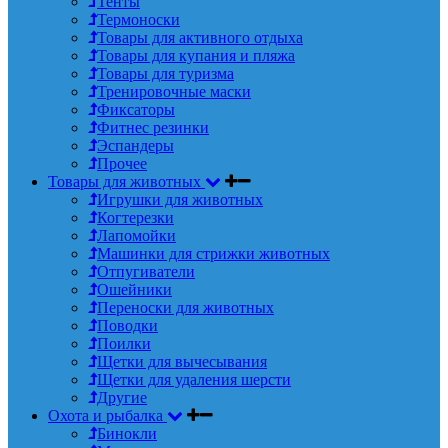
Тенты
Термоноски
Товары для активного отдыха
Товары для купания и пляжа
Товары для туризма
Тренировочные маски
Фиксаторы
Фитнес резинки
Эспандеры
Прочее
Товары для животных
Игрушки для животных
Когтерезки
Лапомойки
Машинки для стрижки животных
Отпугиватели
Ошейники
Переноски для животных
Поводки
Поилки
Щетки для вычесывания
Щетки для удаления шерсти
Другие
Охота и рыбалка
Бинокли