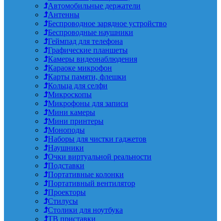
Автомобильные держатели
Антенны
Беспроводное зарядное устройство
Беспроводные наушники
Геймпад для телефона
Графические планшеты
Камеры видеонаблюдения
Караоке микрофон
Карты памяти, флешки
Кольца для селфи
Микроскопы
Микрофоны для записи
Мини камеры
Мини принтеры
Моноподы
Наборы для чистки гаджетов
Наушники
Очки виртуальной реальности
Подставки
Портативные колонки
Портативный вентилятор
Проекторы
Стилусы
Столики для ноутбука
ТВ приставки