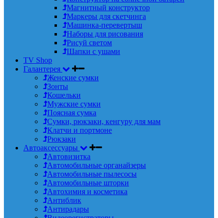
Магнитный конструктор
Маркеры для скетчинга
Машинка-перевертыш
Наборы для рисования
Рисуй светом
Шапки с ушами
TV Shop
Галантерея
Женские сумки
Зонты
Кошельки
Мужские сумки
Поясная сумка
Сумки, рюкзаки, кенгуру для мам
Клатчи и портмоне
Рюкзаки
Автоаксессуары
Автовизитка
Автомобильные органайзеры
Автомобильные пылесосы
Автомобильные шторки
Автохимия и косметика
Антиблик
Антирадары
Видеорегистраторы