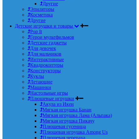
Другие
Эпиляторы
Косметика
Другие
Детские игрушки и товары
Pop It
Герои мультфильмов
Детские гаджеты
Для девочек
Для мальчиков
Интерактивные
Квадрокоптеры
Конструкторы
Куклы
Летающие
Машинки
Настольные игры
Плюшевые игрушки
Акула из Икеи
Мягкая игрушка Банан
Мягкая игрушка Лама (Альпака)
Мягкая игрушка Пикачу
Плюшевая гусеница
Плюшевая игрушка Among Us
Плюшевая черепаха