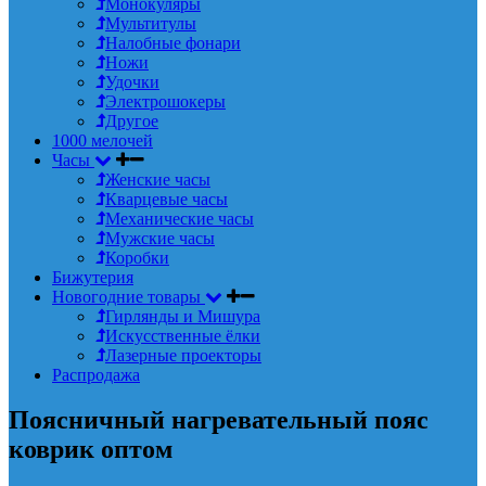
Монокуляры
Мультитулы
Налобные фонари
Ножи
Удочки
Электрошокеры
Другое
1000 мелочей
Часы
Женские часы
Кварцевые часы
Механические часы
Мужские часы
Коробки
Бижутерия
Новогодние товары
Гирлянды и Мишура
Искусственные ёлки
Лазерные проекторы
Распродажа
Поясничный нагревательный пояс
коврик оптом