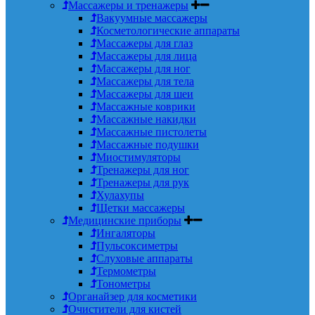
Массажеры и тренажеры
Вакуумные массажеры
Косметологические аппараты
Массажеры для глаз
Массажеры для лица
Массажеры для ног
Массажеры для тела
Массажеры для шеи
Массажные коврики
Массажные накидки
Массажные пистолеты
Массажные подушки
Миостимуляторы
Тренажеры для ног
Тренажеры для рук
Хулахупы
Щетки массажеры
Медицинские приборы
Ингаляторы
Пульсоксиметры
Слуховые аппараты
Термометры
Тонометры
Органайзер для косметики
Очистители для кистей