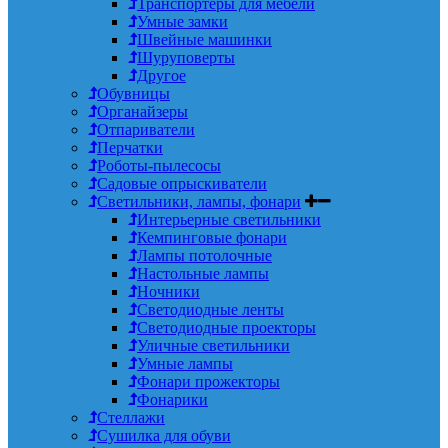
Транспортеры для мебели
Умные замки
Швейные машинки
Шуруповерты
Другое
Обувницы
Органайзеры
Отпариватели
Перчатки
Роботы-пылесосы
Садовые опрыскиватели
Светильники, лампы, фонари
Интерьерные светильники
Кемпинговые фонари
Лампы потолочные
Настольные лампы
Ночники
Светодиодные ленты
Светодиодные проекторы
Уличные светильники
Умные лампы
Фонари прожекторы
Фонарики
Стеллажи
Сушилка для обуви