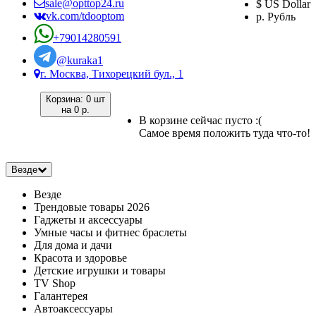
sale@opttop24.ru
$ US Dollar
vk.com/tdooptom
р. Рубль
+79014280591
@kuraka1
г. Москва, Тихорецкий бул., 1
Корзина:
0 шт
на
0 р.
В корзине сейчас пусто :(
Самое время положить туда что-то!
Везде
Везде
Трендовые товары 2026
Гаджеты и аксессуары
Умные часы и фитнес браслеты
Для дома и дачи
Красота и здоровье
Детские игрушки и товары
TV Shop
Галантерея
Автоаксессуары