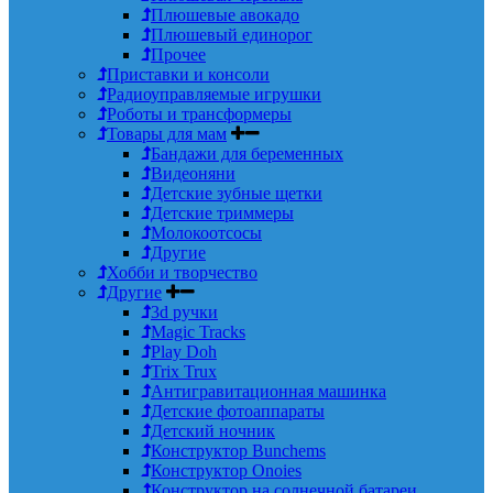
Плюшевые авокадо
Плюшевый единорог
Прочее
Приставки и консоли
Радиоуправляемые игрушки
Роботы и трансформеры
Товары для мам
Бандажи для беременных
Видеоняни
Детские зубные щетки
Детские триммеры
Молокоотсосы
Другие
Хобби и творчество
Другие
3d ручки
Magic Tracks
Play Doh
Trix Trux
Антигравитационная машинка
Детские фотоаппараты
Детский ночник
Конструктор Bunchems
Конструктор Onoies
Конструктор на солнечной батареи