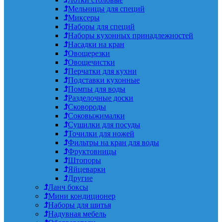
Мельницы для специй
Миксеры
Наборы для специй
Наборы кухонных принадлежностей
Насадки на кран
Овощерезки
Овощечистки
Перчатки для кухни
Подставки кухонные
Помпы для воды
Разделочные доски
Сковороды
Соковыжималки
Сушилки для посуды
Точилки для ножей
Фильтры на кран для воды
Фруктовницы
Штопоры
Яйцеварки
Другие
Ланч боксы
Мини кондиционер
Наборы для шитья
Надувная мебель