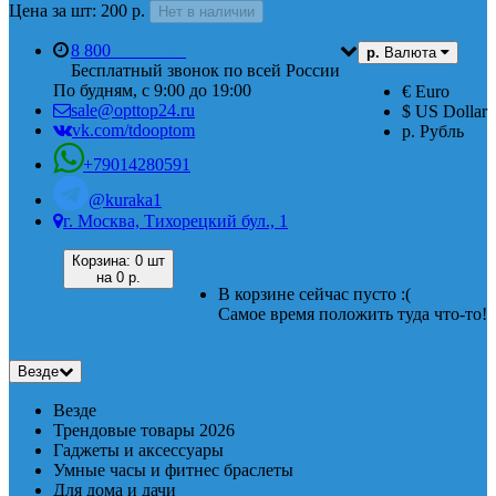
Цена за шт: 200 р.
Нет в наличии
8 800
555 74 87
р.
Валюта
Бесплатный звонок по всей России
По будням, с 9:00 до 19:00
€ Euro
sale@opttop24.ru
$ US Dollar
vk.com/tdooptom
р. Рубль
+79014280591
@kuraka1
г. Москва, Тихорецкий бул., 1
Корзина:
0 шт
на
0 р.
В корзине сейчас пусто :(
Самое время положить туда что-то!
Везде
Везде
Трендовые товары 2026
Гаджеты и аксессуары
Умные часы и фитнес браслеты
Для дома и дачи