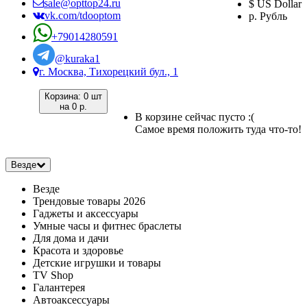
sale@opttop24.ru
$ US Dollar
vk.com/tdooptom
р. Рубль
+79014280591
@kuraka1
г. Москва, Тихорецкий бул., 1
Корзина:
0 шт
на
0 р.
В корзине сейчас пусто :(
Самое время положить туда что-то!
Везде
Везде
Трендовые товары 2026
Гаджеты и аксессуары
Умные часы и фитнес браслеты
Для дома и дачи
Красота и здоровье
Детские игрушки и товары
TV Shop
Галантерея
Автоаксессуары