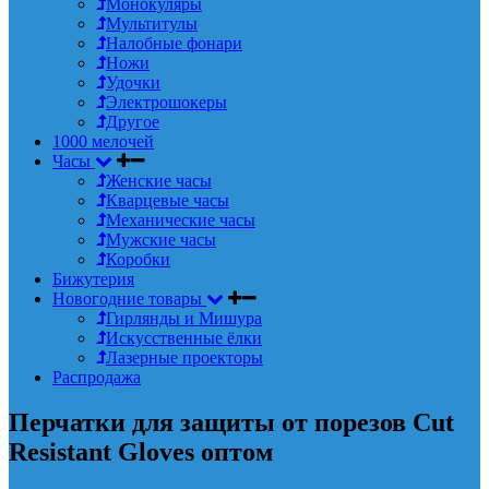
Монокуляры
Мультитулы
Налобные фонари
Ножи
Удочки
Электрошокеры
Другое
1000 мелочей
Часы
Женские часы
Кварцевые часы
Механические часы
Мужские часы
Коробки
Бижутерия
Новогодние товары
Гирлянды и Мишура
Искусственные ёлки
Лазерные проекторы
Распродажа
Перчатки для защиты от порезов Cut
Resistant Gloves оптом