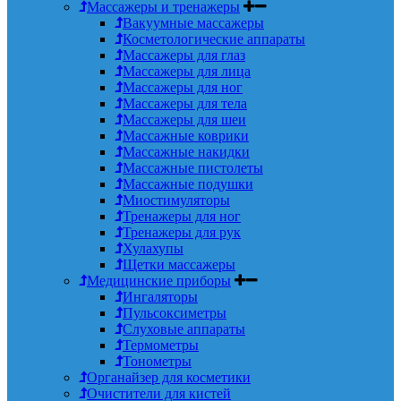
Массажеры и тренажеры
Вакуумные массажеры
Косметологические аппараты
Массажеры для глаз
Массажеры для лица
Массажеры для ног
Массажеры для тела
Массажеры для шеи
Массажные коврики
Массажные накидки
Массажные пистолеты
Массажные подушки
Миостимуляторы
Тренажеры для ног
Тренажеры для рук
Хулахупы
Щетки массажеры
Медицинские приборы
Ингаляторы
Пульсоксиметры
Слуховые аппараты
Термометры
Тонометры
Органайзер для косметики
Очистители для кистей