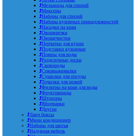
Мельницы для специй
Миксеры
Наборы для специй
Наборы кухонных принадлежностей
Насадки на кран
Овощерезки
Овощечистки
Перчатки для кухни
Подставки кухонные
Помпы для воды
Разделочные доски
Сковороды
Соковыжималки
Сушилки для посуды
Точилки для ножей
Фильтры на кран для воды
Фруктовницы
Штопоры
Яйцеварки
Другие
Ланч боксы
Мини кондиционер
Наборы для шитья
Надувная мебель