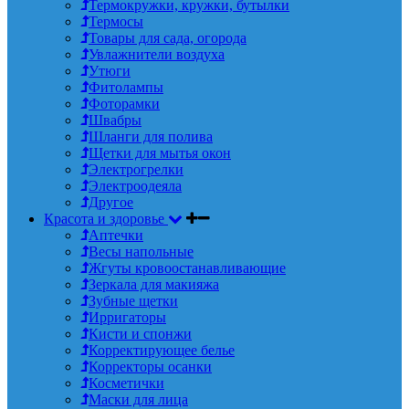
Термокружки, кружки, бутылки
Термосы
Товары для сада, огорода
Увлажнители воздуха
Утюги
Фитолампы
Фоторамки
Швабры
Шланги для полива
Щетки для мытья окон
Электрогрелки
Электроодеяла
Другое
Красота и здоровье
Аптечки
Весы напольные
Жгуты кровоостанавливающие
Зеркала для макияжа
Зубные щетки
Ирригаторы
Кисти и спонжи
Корректирующее белье
Корректоры осанки
Косметички
Маски для лица