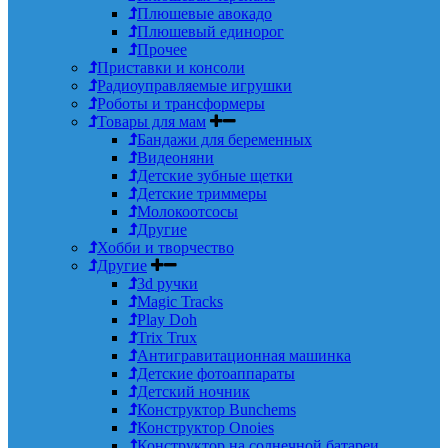
Плюшевые авокадо
Плюшевый единорог
Прочее
Приставки и консоли
Радиоуправляемые игрушки
Роботы и трансформеры
Товары для мам
Бандажи для беременных
Видеоняни
Детские зубные щетки
Детские триммеры
Молокоотсосы
Другие
Хобби и творчество
Другие
3d ручки
Magic Tracks
Play Doh
Trix Trux
Антигравитационная машинка
Детские фотоаппараты
Детский ночник
Конструктор Bunchems
Конструктор Onoies
Конструктор на солнечной батареи