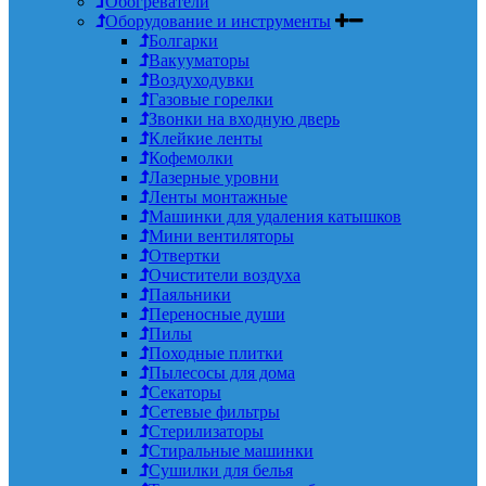
Обогреватели
Оборудование и инструменты
Болгарки
Вакууматоры
Воздуходувки
Газовые горелки
Звонки на входную дверь
Клейкие ленты
Кофемолки
Лазерные уровни
Ленты монтажные
Машинки для удаления катышков
Мини вентиляторы
Отвертки
Очистители воздуха
Паяльники
Переносные души
Пилы
Походные плитки
Пылесосы для дома
Секаторы
Сетевые фильтры
Стерилизаторы
Стиральные машинки
Сушилки для белья