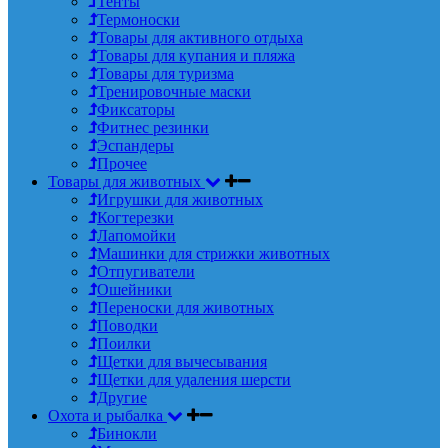
Тенты
Термоноски
Товары для активного отдыха
Товары для купания и пляжа
Товары для туризма
Тренировочные маски
Фиксаторы
Фитнес резинки
Эспандеры
Прочее
Товары для животных
Игрушки для животных
Когтерезки
Лапомойки
Машинки для стрижки животных
Отпугиватели
Ошейники
Переноски для животных
Поводки
Поилки
Щетки для вычесывания
Щетки для удаления шерсти
Другие
Охота и рыбалка
Бинокли