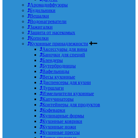
Аромадиффузоры
Будильники
Вешалки
Водонагреватели
Зажигалки
Защита от насекомых
Копилки
Кухонные принадлежности
Аксессуары для вина
Баночки для специй
Блендеры
Бутербродницы
Вафельницы
Весы кухонные
Диспенсеры для кухни
Дуршлаги
Измельчители кухонные
Капучинаторы
Контейнеры для продуктов
Кофеварки
Кулинарные формы
Кухонные коврики
Кухонные ножи
Кухонные прессы
Лотки столовые