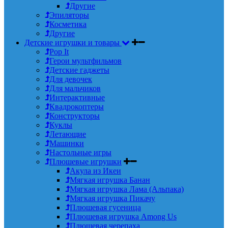
Другие
Эпиляторы
Косметика
Другие
Детские игрушки и товары
Pop It
Герои мультфильмов
Детские гаджеты
Для девочек
Для мальчиков
Интерактивные
Квадрокоптеры
Конструкторы
Куклы
Летающие
Машинки
Настольные игры
Плюшевые игрушки
Акула из Икеи
Мягкая игрушка Банан
Мягкая игрушка Лама (Альпака)
Мягкая игрушка Пикачу
Плюшевая гусеница
Плюшевая игрушка Among Us
Плюшевая черепаха