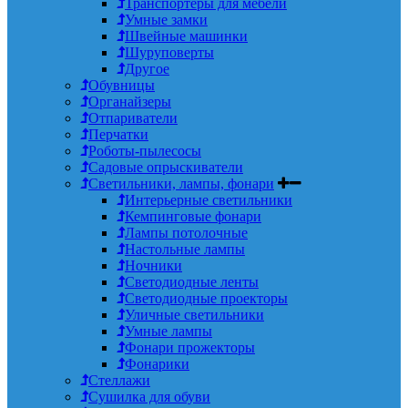
Транспортеры для мебели
Умные замки
Швейные машинки
Шуруповерты
Другое
Обувницы
Органайзеры
Отпариватели
Перчатки
Роботы-пылесосы
Садовые опрыскиватели
Светильники, лампы, фонари
Интерьерные светильники
Кемпинговые фонари
Лампы потолочные
Настольные лампы
Ночники
Светодиодные ленты
Светодиодные проекторы
Уличные светильники
Умные лампы
Фонари прожекторы
Фонарики
Стеллажи
Сушилка для обуви