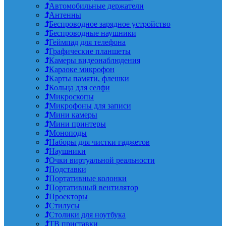
Автомобильные держатели
Антенны
Беспроводное зарядное устройство
Беспроводные наушники
Геймпад для телефона
Графические планшеты
Камеры видеонаблюдения
Караоке микрофон
Карты памяти, флешки
Кольца для селфи
Микроскопы
Микрофоны для записи
Мини камеры
Мини принтеры
Моноподы
Наборы для чистки гаджетов
Наушники
Очки виртуальной реальности
Подставки
Портативные колонки
Портативный вентилятор
Проекторы
Стилусы
Столики для ноутбука
ТВ приставки