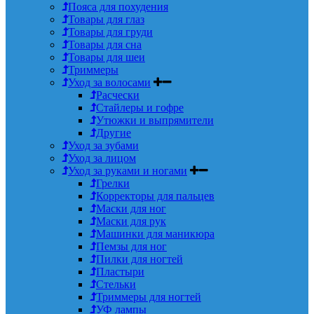
Пояса для похудения
Товары для глаз
Товары для груди
Товары для сна
Товары для шеи
Триммеры
Уход за волосами
Расчески
Стайлеры и гофре
Утюжки и выпрямители
Другие
Уход за зубами
Уход за лицом
Уход за руками и ногами
Грелки
Корректоры для пальцев
Маски для ног
Маски для рук
Машинки для маникюра
Пемзы для ног
Пилки для ногтей
Пластыри
Стельки
Триммеры для ногтей
УФ лампы