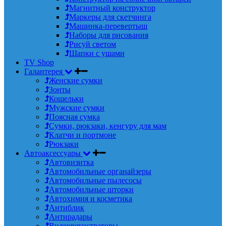
Магнитный конструктор
Маркеры для скетчинга
Машинка-перевертыш
Наборы для рисования
Рисуй светом
Шапки с ушами
TV Shop
Галантерея
Женские сумки
Зонты
Кошельки
Мужские сумки
Поясная сумка
Сумки, рюкзаки, кенгуру для мам
Клатчи и портмоне
Рюкзаки
Автоаксессуары
Автовизитка
Автомобильные органайзеры
Автомобильные пылесосы
Автомобильные шторки
Автохимия и косметика
Антиблик
Антирадары
Видеорегистраторы