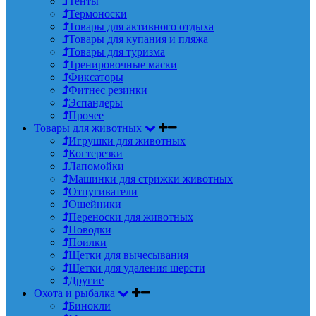
Тенты
Термоноски
Товары для активного отдыха
Товары для купания и пляжа
Товары для туризма
Тренировочные маски
Фиксаторы
Фитнес резинки
Эспандеры
Прочее
Товары для животных
Игрушки для животных
Когтерезки
Лапомойки
Машинки для стрижки животных
Отпугиватели
Ошейники
Переноски для животных
Поводки
Поилки
Щетки для вычесывания
Щетки для удаления шерсти
Другие
Охота и рыбалка
Бинокли