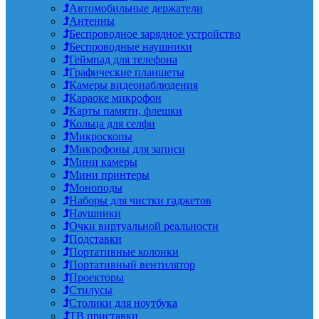
Автомобильные держатели
Антенны
Беспроводное зарядное устройство
Беспроводные наушники
Геймпад для телефона
Графические планшеты
Камеры видеонаблюдения
Караоке микрофон
Карты памяти, флешки
Кольца для селфи
Микроскопы
Микрофоны для записи
Мини камеры
Мини принтеры
Моноподы
Наборы для чистки гаджетов
Наушники
Очки виртуальной реальности
Подставки
Портативные колонки
Портативный вентилятор
Проекторы
Стилусы
Столики для ноутбука
ТВ приставки