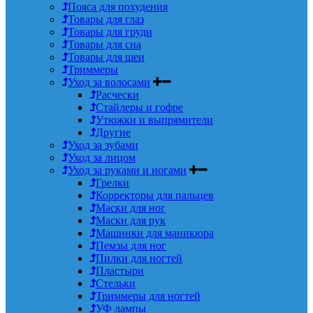
Пояса для похудения
Товары для глаз
Товары для груди
Товары для сна
Товары для шеи
Триммеры
Уход за волосами
Расчески
Стайлеры и гофре
Утюжки и выпрямители
Другие
Уход за зубами
Уход за лицом
Уход за руками и ногами
Грелки
Корректоры для пальцев
Маски для ног
Маски для рук
Машинки для маникюра
Пемзы для ног
Пилки для ногтей
Пластыри
Стельки
Триммеры для ногтей
УФ лампы