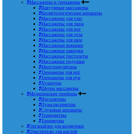
Массажеры и тренажеры
Вакуумные массажеры
Косметологические аппараты
Массажеры для глаз
Массажеры для лица
Массажеры для ног
Массажеры для тела
Массажеры для шеи
Массажные коврики
Массажные накидки
Массажные пистолеты
Массажные подушки
Миостимуляторы
Тренажеры для ног
Тренажеры для рук
Хулахупы
Щетки массажеры
Медицинские приборы
Ингаляторы
Пульсоксиметры
Слуховые аппараты
Термометры
Тонометры
Органайзер для косметики
Очистители для кистей