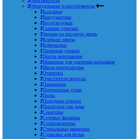
Обогреватели
Оборудование и инструменты
Болгарки
Вакууматоры
Воздуходувки
Газовые горелки
Звонки на входную дверь
Клейкие ленты
Кофемолки
Лазерные уровни
Ленты монтажные
Машинки для удаления катышков
Мини вентиляторы
Отвертки
Очистители воздуха
Паяльники
Переносные души
Пилы
Походные плитки
Пылесосы для дома
Секаторы
Сетевые фильтры
Стерилизаторы
Стиральные машинки
Сушилки для белья