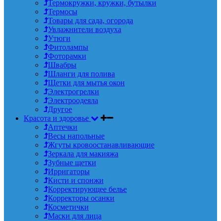
Термокружки, кружки, бутылки
Термосы
Товары для сада, огорода
Увлажнители воздуха
Утюги
Фитолампы
Фоторамки
Швабры
Шланги для полива
Щетки для мытья окон
Электрогрелки
Электроодеяла
Другое
Красота и здоровье
Аптечки
Весы напольные
Жгуты кровоостанавливающие
Зеркала для макияжа
Зубные щетки
Ирригаторы
Кисти и спонжи
Корректирующее белье
Корректоры осанки
Косметички
Маски для лица