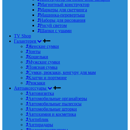
Магнитный конструктор
Маркеры для скетчинга
Машинка-перевертыш
Наборы для рисования
Рисуй светом
Шапки с ушами
TV Shop
Галантерея
Женские сумки
Зонты
Кошельки
Мужские сумки
Поясная сумка
Сумки, рюкзаки, кенгуру для мам
Клатчи и портмоне
Рюкзаки
Автоаксессуары
Автовизитка
Автомобильные органайзеры
Автомобильные пылесосы
Автомобильные шторки
Автохимия и косметика
Антиблик
Антирадары
Видеорегистраторы