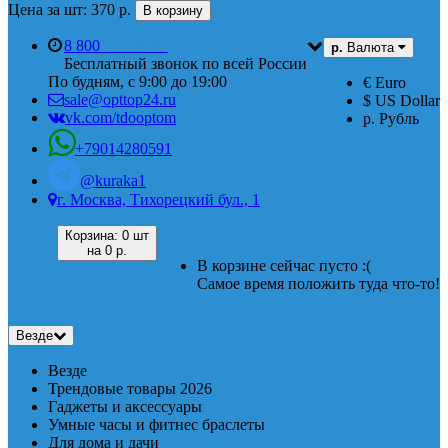
Цена за шт: 370 р.
В корзину
8 800
555 74 87
р.
Валюта
Бесплатный звонок по всей России
По будням, с 9:00 до 19:00
€ Euro
sale@opttop24.ru
$ US Dollar
vk.com/tdooptom
р. Рубль
+79014280591
@kuraka1
г. Москва, Тихорецкий бул., 1
Корзина:
0 шт
на
0 р.
В корзине сейчас пусто :(
Самое время положить туда что-то!
Везде
Везде
Трендовые товары 2026
Гаджеты и аксессуары
Умные часы и фитнес браслеты
Для дома и дачи