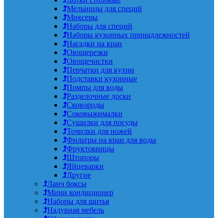
Мельницы для специй
Миксеры
Наборы для специй
Наборы кухонных принадлежностей
Насадки на кран
Овощерезки
Овощечистки
Перчатки для кухни
Подставки кухонные
Помпы для воды
Разделочные доски
Сковороды
Соковыжималки
Сушилки для посуды
Точилки для ножей
Фильтры на кран для воды
Фруктовницы
Штопоры
Яйцеварки
Другие
Ланч боксы
Мини кондиционер
Наборы для шитья
Надувная мебель