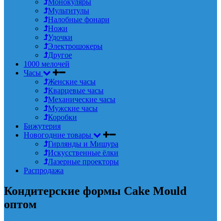
Монокуляры
Мультитулы
Налобные фонари
Ножи
Удочки
Электрошокеры
Другое
1000 мелочей
Часы
Женские часы
Кварцевые часы
Механические часы
Мужские часы
Коробки
Бижутерия
Новогодние товары
Гирлянды и Мишура
Искусственные ёлки
Лазерные проекторы
Распродажа
Кондитерские формы Cake Mould
оптом