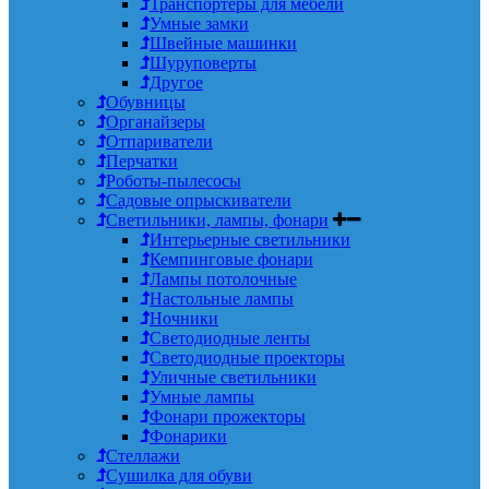
Транспортеры для мебели
Умные замки
Швейные машинки
Шуруповерты
Другое
Обувницы
Органайзеры
Отпариватели
Перчатки
Роботы-пылесосы
Садовые опрыскиватели
Светильники, лампы, фонари
Интерьерные светильники
Кемпинговые фонари
Лампы потолочные
Настольные лампы
Ночники
Светодиодные ленты
Светодиодные проекторы
Уличные светильники
Умные лампы
Фонари прожекторы
Фонарики
Стеллажи
Сушилка для обуви