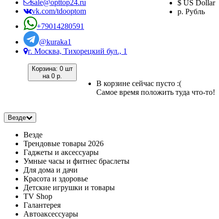
sale@opttop24.ru
$ US Dollar
vk.com/tdooptom
р. Рубль
+79014280591
@kuraka1
г. Москва, Тихорецкий бул., 1
Корзина:
0 шт
на
0 р.
В корзине сейчас пусто :(
Самое время положить туда что-то!
Везде
Везде
Трендовые товары 2026
Гаджеты и аксессуары
Умные часы и фитнес браслеты
Для дома и дачи
Красота и здоровье
Детские игрушки и товары
TV Shop
Галантерея
Автоаксессуары