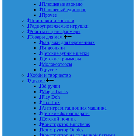
Плюшевые авокадо
Плюшевый единорог
Прочее
Приставки и консоли
Радиоуправляемые игрушки
Роботы и трансформеры
Товары для мам
Бандажи для беременных
Видеоняни
Детские зубные щетки
Детские триммеры
Молокоотсосы
Другие
Хобби и творчество
Другие
3d ручки
Magic Tracks
Play Doh
Trix Trux
Антигравитационная машинка
Детские фотоаппараты
Детский ночник
Конструктор Bunchems
Конструктор Onoies
Конструктор на солнечной батареи