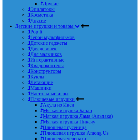
Другие
Эпиляторы
Косметика
Другие
Детские игрушки и товары
Pop It
Герои мультфильмов
Детские гаджеты
Для девочек
Для мальчиков
Интерактивные
Квадрокоптеры
Конструкторы
Куклы
Летающие
Машинки
Настольные игры
Плюшевые игрушки
Акула из Икеи
Мягкая игрушка Банан
Мягкая игрушка Лама (Альпака)
Мягкая игрушка Пикачу
Плюшевая гусеница
Плюшевая игрушка Among Us
Плюшевая черепаха