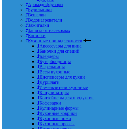
Аромадиффузоры
Будильники
Вешалки
Водонагреватели
Зажигалки
Защита от насекомых
Копилки
Кухонные принадлежности
Аксессуары для вина
Баночки для специй
Блендеры
Бутербродницы
Вафельницы
Весы кухонные
Диспенсеры для кухни
Дуршлаги
Измельчители кухонные
Капучинаторы
Контейнеры для продуктов
Кофеварки
Кулинарные формы
Кухонные коврики
Кухонные ножи
Кухонные прессы
Лотки столовые