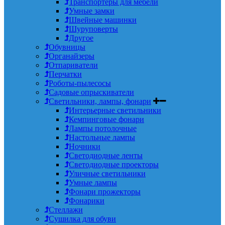
Транспортеры для мебели
Умные замки
Швейные машинки
Шуруповерты
Другое
Обувницы
Органайзеры
Отпариватели
Перчатки
Роботы-пылесосы
Садовые опрыскиватели
Светильники, лампы, фонари
Интерьерные светильники
Кемпинговые фонари
Лампы потолочные
Настольные лампы
Ночники
Светодиодные ленты
Светодиодные проекторы
Уличные светильники
Умные лампы
Фонари прожекторы
Фонарики
Стеллажи
Сушилка для обуви