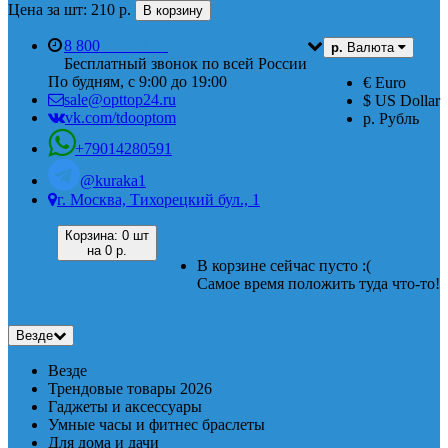
Цена за шт: 210 р.
В корзину
8 800
555 74 87
р.
Валюта
Бесплатный звонок по всей России
По будням, с 9:00 до 19:00
€ Euro
sale@opttop24.ru
$ US Dollar
vk.com/tdooptom
р. Рубль
+79014280591
@kuraka1
г. Москва, Тихорецкий бул., 1
Корзина:
0 шт
на
0 р.
В корзине сейчас пусто :(
Самое время положить туда что-то!
Везде
Везде
Трендовые товары 2026
Гаджеты и аксессуары
Умные часы и фитнес браслеты
Для дома и дачи