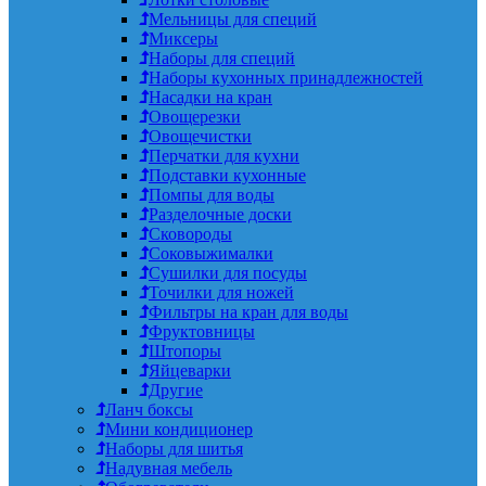
Мельницы для специй
Миксеры
Наборы для специй
Наборы кухонных принадлежностей
Насадки на кран
Овощерезки
Овощечистки
Перчатки для кухни
Подставки кухонные
Помпы для воды
Разделочные доски
Сковороды
Соковыжималки
Сушилки для посуды
Точилки для ножей
Фильтры на кран для воды
Фруктовницы
Штопоры
Яйцеварки
Другие
Ланч боксы
Мини кондиционер
Наборы для шитья
Надувная мебель