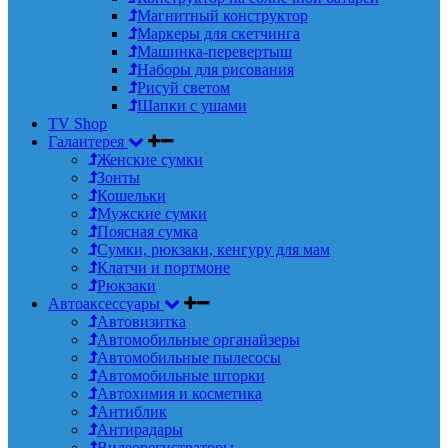
Магнитный конструктор
Маркеры для скетчинга
Машинка-перевертыш
Наборы для рисования
Рисуй светом
Шапки с ушами
TV Shop
Галантерея
Женские сумки
Зонты
Кошельки
Мужские сумки
Поясная сумка
Сумки, рюкзаки, кенгуру для мам
Клатчи и портмоне
Рюкзаки
Автоаксессуары
Автовизитка
Автомобильные органайзеры
Автомобильные пылесосы
Автомобильные шторки
Автохимия и косметика
Антиблик
Антирадары
Видеорегистраторы