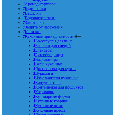
Аромадиффузоры
Будильники
Вешалки
Водонагреватели
Зажигалки
Защита от насекомых
Копилки
Кухонные принадлежности
Аксессуары для вина
Баночки для специй
Блендеры
Бутербродницы
Вафельницы
Весы кухонные
Диспенсеры для кухни
Дуршлаги
Измельчители кухонные
Капучинаторы
Контейнеры для продуктов
Кофеварки
Кулинарные формы
Кухонные коврики
Кухонные ножи
Кухонные прессы
Лотки столовые