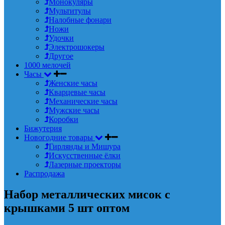
Монокуляры
Мультитулы
Налобные фонари
Ножи
Удочки
Электрошокеры
Другое
1000 мелочей
Часы
Женские часы
Кварцевые часы
Механические часы
Мужские часы
Коробки
Бижутерия
Новогодние товары
Гирлянды и Мишура
Искусственные ёлки
Лазерные проекторы
Распродажа
Набор металлических мисок с
крышками 5 шт оптом