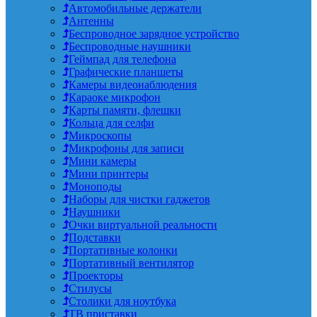
Автомобильные держатели
Антенны
Беспроводное зарядное устройство
Беспроводные наушники
Геймпад для телефона
Графические планшеты
Камеры видеонаблюдения
Караоке микрофон
Карты памяти, флешки
Кольца для селфи
Микроскопы
Микрофоны для записи
Мини камеры
Мини принтеры
Моноподы
Наборы для чистки гаджетов
Наушники
Очки виртуальной реальности
Подставки
Портативные колонки
Портативный вентилятор
Проекторы
Стилусы
Столики для ноутбука
ТВ приставки