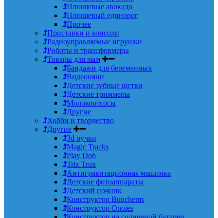
Плюшевые авокадо
Плюшевый единорог
Прочее
Приставки и консоли
Радиоуправляемые игрушки
Роботы и трансформеры
Товары для мам
Бандажи для беременных
Видеоняни
Детские зубные щетки
Детские триммеры
Молокоотсосы
Другие
Хобби и творчество
Другие
3d ручки
Magic Tracks
Play Doh
Trix Trux
Антигравитационная машинка
Детские фотоаппараты
Детский ночник
Конструктор Bunchems
Конструктор Onoies
Конструктор на солнечной батареи