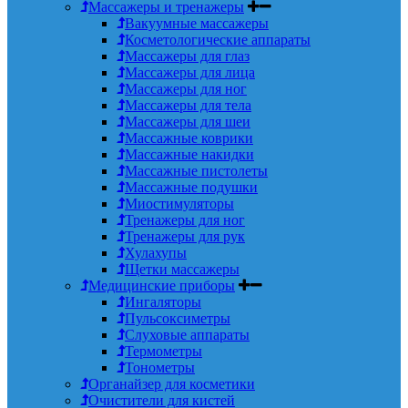
Массажеры и тренажеры
Вакуумные массажеры
Косметологические аппараты
Массажеры для глаз
Массажеры для лица
Массажеры для ног
Массажеры для тела
Массажеры для шеи
Массажные коврики
Массажные накидки
Массажные пистолеты
Массажные подушки
Миостимуляторы
Тренажеры для ног
Тренажеры для рук
Хулахупы
Щетки массажеры
Медицинские приборы
Ингаляторы
Пульсоксиметры
Слуховые аппараты
Термометры
Тонометры
Органайзер для косметики
Очистители для кистей