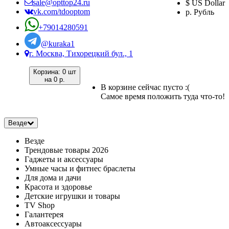
sale@opttop24.ru
$ US Dollar
vk.com/tdooptom
р. Рубль
+79014280591
@kuraka1
г. Москва, Тихорецкий бул., 1
Корзина:
0 шт
на
0 р.
В корзине сейчас пусто :(
Самое время положить туда что-то!
Везде
Везде
Трендовые товары 2026
Гаджеты и аксессуары
Умные часы и фитнес браслеты
Для дома и дачи
Красота и здоровье
Детские игрушки и товары
TV Shop
Галантерея
Автоаксессуары