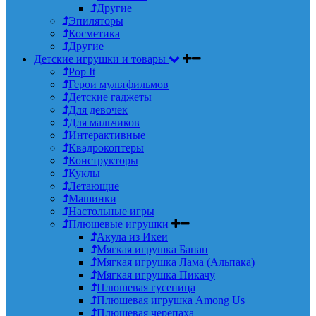
Другие
Эпиляторы
Косметика
Другие
Детские игрушки и товары
Pop It
Герои мультфильмов
Детские гаджеты
Для девочек
Для мальчиков
Интерактивные
Квадрокоптеры
Конструкторы
Куклы
Летающие
Машинки
Настольные игры
Плюшевые игрушки
Акула из Икеи
Мягкая игрушка Банан
Мягкая игрушка Лама (Альпака)
Мягкая игрушка Пикачу
Плюшевая гусеница
Плюшевая игрушка Among Us
Плюшевая черепаха