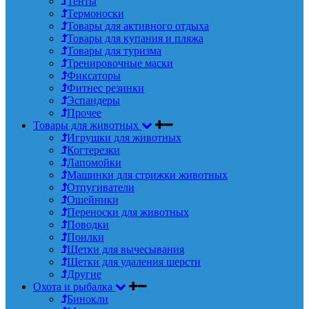
Тенты
Термоноски
Товары для активного отдыха
Товары для купания и пляжа
Товары для туризма
Тренировочные маски
Фиксаторы
Фитнес резинки
Эспандеры
Прочее
Товары для животных
Игрушки для животных
Когтерезки
Лапомойки
Машинки для стрижки животных
Отпугиватели
Ошейники
Переноски для животных
Поводки
Поилки
Щетки для вычесывания
Щетки для удаления шерсти
Другие
Охота и рыбалка
Бинокли