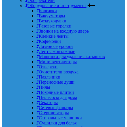
Обогреватели
Оборудование и инструменты
Болгарки
Вакууматоры
Воздуходувки
Газовые горелки
Звонки на входную дверь
Клейкие ленты
Кофемолки
Лазерные уровни
Ленты монтажные
Машинки для удаления катышков
Мини вентиляторы
Отвертки
Очистители воздуха
Паяльники
Переносные души
Пилы
Походные плитки
Пылесосы для дома
Секаторы
Сетевые фильтры
Стерилизаторы
Стиральные машинки
Сушилки для белья