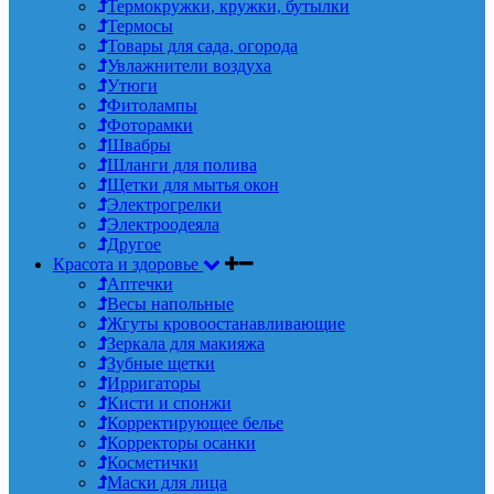
Термокружки, кружки, бутылки
Термосы
Товары для сада, огорода
Увлажнители воздуха
Утюги
Фитолампы
Фоторамки
Швабры
Шланги для полива
Щетки для мытья окон
Электрогрелки
Электроодеяла
Другое
Красота и здоровье
Аптечки
Весы напольные
Жгуты кровоостанавливающие
Зеркала для макияжа
Зубные щетки
Ирригаторы
Кисти и спонжи
Корректирующее белье
Корректоры осанки
Косметички
Маски для лица