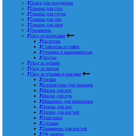
Пояса для похудения
Товары для глаз
Товары для груди
Товары для сна
Товары для шеи
Триммеры
Уход за волосами
Расчески
Стайлеры и гофре
Утюжки и выпрямители
Другие
Уход за зубами
Уход за лицом
Уход за руками и ногами
Грелки
Корректоры для пальцев
Маски для ног
Маски для рук
Машинки для маникюра
Пемзы для ног
Пилки для ногтей
Пластыри
Стельки
Триммеры для ногтей
УФ лампы