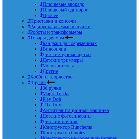
Плюшевые авокадо
Плюшевый единорог
Прочее
Приставки и консоли
Радиоуправляемые игрушки
Роботы и трансформеры
Товары для мам
Бандажи для беременных
Видеоняни
Детские зубные щетки
Детские триммеры
Молокоотсосы
Другие
Хобби и творчество
Другие
3d ручки
Magic Tracks
Play Doh
Trix Trux
Антигравитационная машинка
Детские фотоаппараты
Детский ночник
Конструктор Bunchems
Конструктор Onoies
Конструктор на солнечной батареи