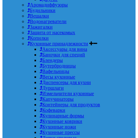
Аромадиффузоры
Будильники
Вешалки
Водонагреватели
Зажигалки
Защита от насекомых
Копилки
Кухонные принадлежности
Аксессуары для вина
Баночки для специй
Блендеры
Бутербродницы
Вафельницы
Весы кухонные
Диспенсеры для кухни
Дуршлаги
Измельчители кухонные
Капучинаторы
Контейнеры для продуктов
Кофеварки
Кулинарные формы
Кухонные коврики
Кухонные ножи
Кухонные прессы
Лотки столовые