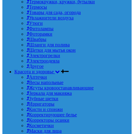
Термокружки, кружки, бутылки
Термосы
Товары для сада, огорода
Увлажнители воздуха
Утюги
Фитолампы
Фоторамки
Швабры
Шланги для полива
Щетки для мытья окон
Электрогрелки
Электроодеяла
Другое
Красота и здоровье
Аптечки
Весы напольные
Жгуты кровоостанавливающие
Зеркала для макияжа
Зубные щетки
Ирригаторы
Кисти и спонжи
Корректирующее белье
Корректоры осанки
Косметички
Маски для лица