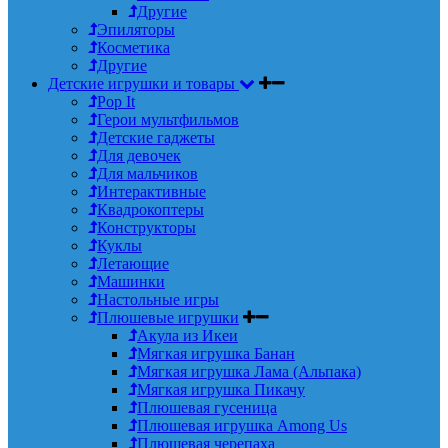
Другие
Эпиляторы
Косметика
Другие
Детские игрушки и товары
Pop It
Герои мультфильмов
Детские гаджеты
Для девочек
Для мальчиков
Интерактивные
Квадрокоптеры
Конструкторы
Куклы
Летающие
Машинки
Настольные игры
Плюшевые игрушки
Акула из Икеи
Мягкая игрушка Банан
Мягкая игрушка Лама (Альпака)
Мягкая игрушка Пикачу
Плюшевая гусеница
Плюшевая игрушка Among Us
Плюшевая черепаха