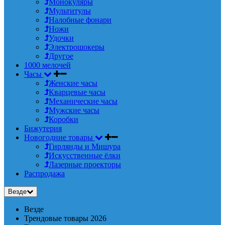
Монокуляры
Мультитулы
Налобные фонари
Ножи
Удочки
Электрошокеры
Другое
1000 мелочей
Часы
Женские часы
Кварцевые часы
Механические часы
Мужские часы
Коробки
Бижутерия
Новогодние товары
Гирлянды и Мишура
Искусственные ёлки
Лазерные проекторы
Распродажа
Везде
Везде
Трендовые товары 2026