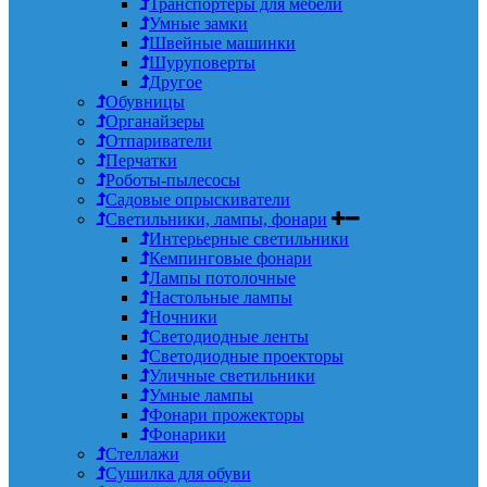
Транспортеры для мебели
Умные замки
Швейные машинки
Шуруповерты
Другое
Обувницы
Органайзеры
Отпариватели
Перчатки
Роботы-пылесосы
Садовые опрыскиватели
Светильники, лампы, фонари
Интерьерные светильники
Кемпинговые фонари
Лампы потолочные
Настольные лампы
Ночники
Светодиодные ленты
Светодиодные проекторы
Уличные светильники
Умные лампы
Фонари прожекторы
Фонарики
Стеллажи
Сушилка для обуви