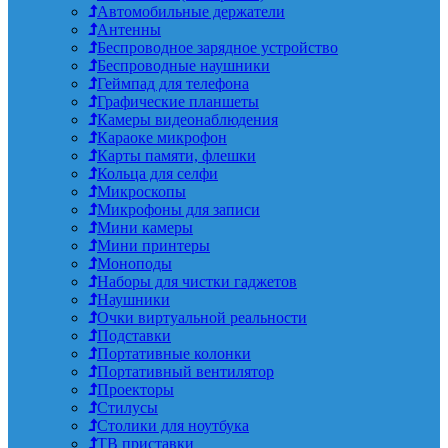
Автомобильные держатели
Антенны
Беспроводное зарядное устройство
Беспроводные наушники
Геймпад для телефона
Графические планшеты
Камеры видеонаблюдения
Караоке микрофон
Карты памяти, флешки
Кольца для селфи
Микроскопы
Микрофоны для записи
Мини камеры
Мини принтеры
Моноподы
Наборы для чистки гаджетов
Наушники
Очки виртуальной реальности
Подставки
Портативные колонки
Портативный вентилятор
Проекторы
Стилусы
Столики для ноутбука
ТВ приставки