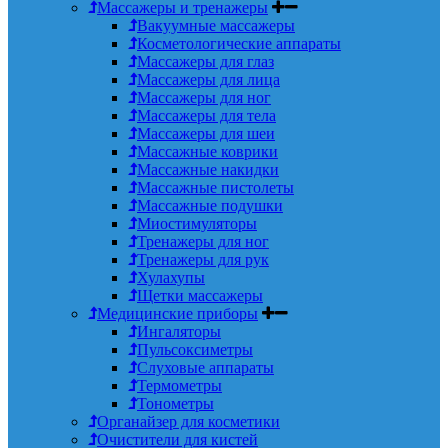
Массажеры и тренажеры
Вакуумные массажеры
Косметологические аппараты
Массажеры для глаз
Массажеры для лица
Массажеры для ног
Массажеры для тела
Массажеры для шеи
Массажные коврики
Массажные накидки
Массажные пистолеты
Массажные подушки
Миостимуляторы
Тренажеры для ног
Тренажеры для рук
Хулахупы
Щетки массажеры
Медицинские приборы
Ингаляторы
Пульсоксиметры
Слуховые аппараты
Термометры
Тонометры
Органайзер для косметики
Очистители для кистей