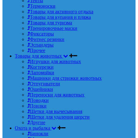
Тенты
Термоноски
Товары для активного отдыха
Товары для купания и пляжа
Товары для туризма
Тренировочные маски
Фиксаторы
Фитнес резинки
Эспандеры
Прочее
Товары для животных
Игрушки для животных
Когтерезки
Лапомойки
Машинки для стрижки животных
Отпугиватели
Ошейники
Переноски для животных
Поводки
Поилки
Щетки для вычесывания
Щетки для удаления шерсти
Другие
Охота и рыбалка
Бинокли