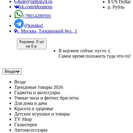
sale@opttop24.ru
$ US Dollar
vk.com/tdooptom
р. Рубль
+79014280591
@kuraka1
г. Москва, Тихорецкий бул., 1
Корзина:
0 шт
на
0 р.
В корзине сейчас пусто :(
Самое время положить туда что-то!
Везде
Везде
Трендовые товары 2026
Гаджеты и аксессуары
Умные часы и фитнес браслеты
Для дома и дачи
Красота и здоровье
Детские игрушки и товары
TV Shop
Галантерея
Автоаксессуары