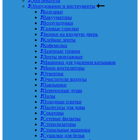
Обогреватели
Оборудование и инструменты
Болгарки
Вакууматоры
Воздуходувки
Газовые горелки
Звонки на входную дверь
Клейкие ленты
Кофемолки
Лазерные уровни
Ленты монтажные
Машинки для удаления катышков
Мини вентиляторы
Отвертки
Очистители воздуха
Паяльники
Переносные души
Пилы
Походные плитки
Пылесосы для дома
Секаторы
Сетевые фильтры
Стерилизаторы
Стиральные машинки
Сушилки для белья