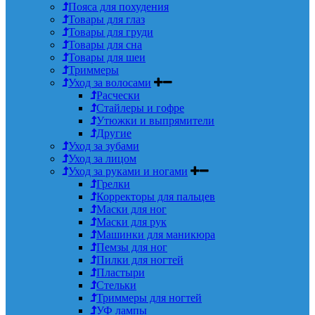
Пояса для похудения
Товары для глаз
Товары для груди
Товары для сна
Товары для шеи
Триммеры
Уход за волосами
Расчески
Стайлеры и гофре
Утюжки и выпрямители
Другие
Уход за зубами
Уход за лицом
Уход за руками и ногами
Грелки
Корректоры для пальцев
Маски для ног
Маски для рук
Машинки для маникюра
Пемзы для ног
Пилки для ногтей
Пластыри
Стельки
Триммеры для ногтей
УФ лампы