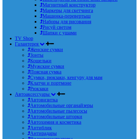
Магнитный конструктор
Маркеры для скетчинга
Машинка-перевертыш
Наборы для рисования
Рисуй светом
Шапки с ушами
TV Shop
Галантерея
Женские сумки
Зонты
Кошельки
Мужские сумки
Поясная сумка
Сумки, рюкзаки, кенгуру для мам
Клатчи и портмоне
Рюкзаки
Автоаксессуары
Автовизитка
Автомобильные органайзеры
Автомобильные пылесосы
Автомобильные шторки
Автохимия и косметика
Антиблик
Антирадары
Видеорегистраторы