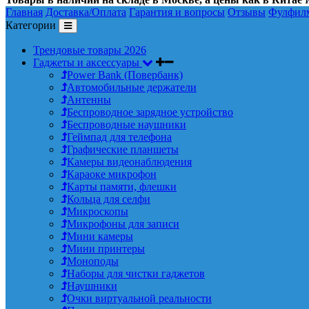
Главная
Доставка/Оплата
Гарантия и вопросы
Отзывы
Фулфил
Категории
Трендовые товары 2026
Гаджеты и аксессуары
Power Bank (Повербанк)
Автомобильные держатели
Антенны
Беспроводное зарядное устройство
Беспроводные наушники
Геймпад для телефона
Графические планшеты
Камеры видеонаблюдения
Караоке микрофон
Карты памяти, флешки
Кольца для селфи
Микроскопы
Микрофоны для записи
Мини камеры
Мини принтеры
Моноподы
Наборы для чистки гаджетов
Наушники
Очки виртуальной реальности