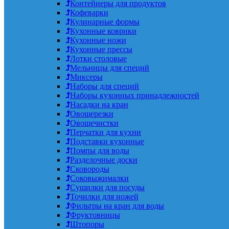
Контейнеры для продуктов
Кофеварки
Кулинарные формы
Кухонные коврики
Кухонные ножи
Кухонные прессы
Лотки столовые
Мельницы для специй
Миксеры
Наборы для специй
Наборы кухонных принадлежностей
Насадки на кран
Овощерезки
Овощечистки
Перчатки для кухни
Подставки кухонные
Помпы для воды
Разделочные доски
Сковороды
Соковыжималки
Сушилки для посуды
Точилки для ножей
Фильтры на кран для воды
Фруктовницы
Штопоры