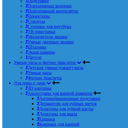
Подставки
Портативные колонки
Портативный вентилятор
Проекторы
Стилусы
Столики для ноутбука
ТВ приставки
Увеличители экрана
Умные дверные звонки
Штативы
Экшн камеры
Другое
Умные часы и фитнес браслеты
Детские умные (смарт) часы
Умные часы
Фитнес браслеты
Для дома и дачи
3D картины
Аксессуары для ванной комнаты
Антивибрационные подставки
Держатели для зубных щеток
Дозаторы для зубной пасты
Дозаторы для мыла
Ершики
Коврики для ванной