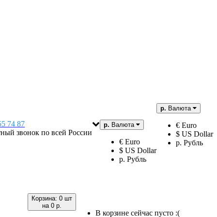
р.
Валюта
55 74 87
р.
Валюта
€ Euro
тный звонок по всей России
$ US Dollar
€ Euro
р. Рубль
$ US Dollar
р. Рубль
Корзина:
0 шт
на
0 р.
В корзине сейчас пусто :(