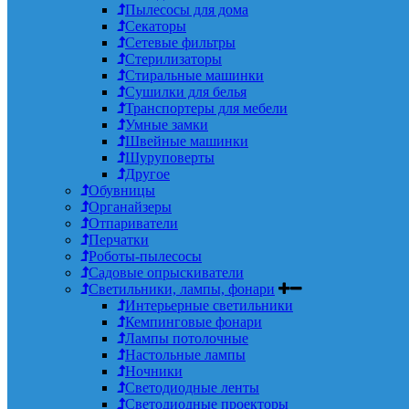
Пылесосы для дома
Секаторы
Сетевые фильтры
Стерилизаторы
Стиральные машинки
Сушилки для белья
Транспортеры для мебели
Умные замки
Швейные машинки
Шуруповерты
Другое
Обувницы
Органайзеры
Отпариватели
Перчатки
Роботы-пылесосы
Садовые опрыскиватели
Светильники, лампы, фонари
Интерьерные светильники
Кемпинговые фонари
Лампы потолочные
Настольные лампы
Ночники
Светодиодные ленты
Светодиодные проекторы