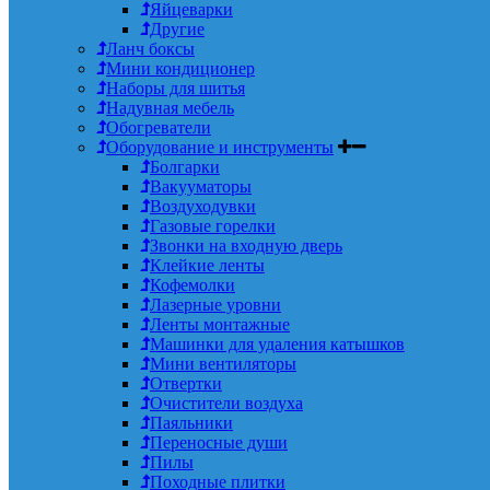
Яйцеварки
Другие
Ланч боксы
Мини кондиционер
Наборы для шитья
Надувная мебель
Обогреватели
Оборудование и инструменты
Болгарки
Вакууматоры
Воздуходувки
Газовые горелки
Звонки на входную дверь
Клейкие ленты
Кофемолки
Лазерные уровни
Ленты монтажные
Машинки для удаления катышков
Мини вентиляторы
Отвертки
Очистители воздуха
Паяльники
Переносные души
Пилы
Походные плитки