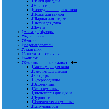
Лейки для душа
Мыльницы
Оборудование для ванной
Полки для ванной
Шарики для стирки
Щетки для душа
Другие
Аромадиффузоры
Будильники
Вешалки
Водонагреватели
Зажигалки
Защита от насекомых
Копилки
Кухонные принадлежности
Аксессуары для вина
Баночки для специй
Блендеры
Бутербродницы
Вафельницы
Весы кухонные
Диспенсеры для кухни
Дуршлаги
Измельчители кухонные
Капучинаторы