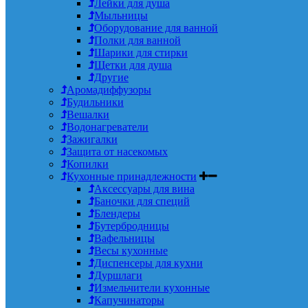
Лейки для душа
Мыльницы
Оборудование для ванной
Полки для ванной
Шарики для стирки
Щетки для душа
Другие
Аромадиффузоры
Будильники
Вешалки
Водонагреватели
Зажигалки
Защита от насекомых
Копилки
Кухонные принадлежности
Аксессуары для вина
Баночки для специй
Блендеры
Бутербродницы
Вафельницы
Весы кухонные
Диспенсеры для кухни
Дуршлаги
Измельчители кухонные
Капучинаторы