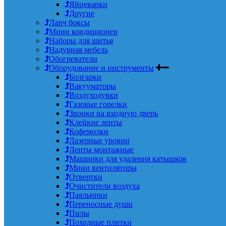
Яйцеварки
Другие
Ланч боксы
Мини кондиционер
Наборы для шитья
Надувная мебель
Обогреватели
Оборудование и инструменты
Болгарки
Вакууматоры
Воздуходувки
Газовые горелки
Звонки на входную дверь
Клейкие ленты
Кофемолки
Лазерные уровни
Ленты монтажные
Машинки для удаления катышков
Мини вентиляторы
Отвертки
Очистители воздуха
Паяльники
Переносные души
Пилы
Походные плитки