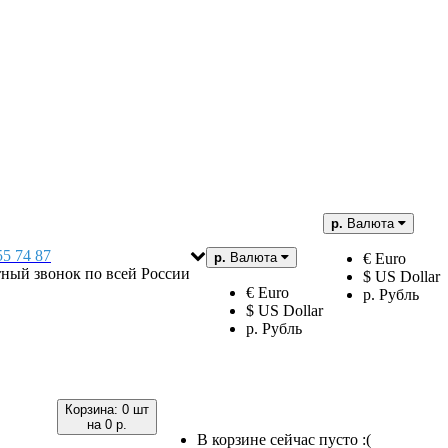
р.
Валюта
55 74 87
р.
Валюта
€ Euro
тный звонок по всей России
$ US Dollar
€ Euro
р. Рубль
$ US Dollar
р. Рубль
Корзина:
0 шт
на
0 р.
В корзине сейчас пусто :(