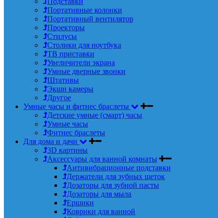
Подставки
Портативные колонки
Портативный вентилятор
Проекторы
Стилусы
Столики для ноутбука
ТВ приставки
Увеличители экрана
Умные дверные звонки
Штативы
Экшн камеры
Другое
Умные часы и фитнес браслеты
Детские умные (смарт) часы
Умные часы
Фитнес браслеты
Для дома и дачи
3D картины
Аксессуары для ванной комнаты
Антивибрационные подставки
Держатели для зубных щеток
Дозаторы для зубной пасты
Дозаторы для мыла
Ершики
Коврики для ванной