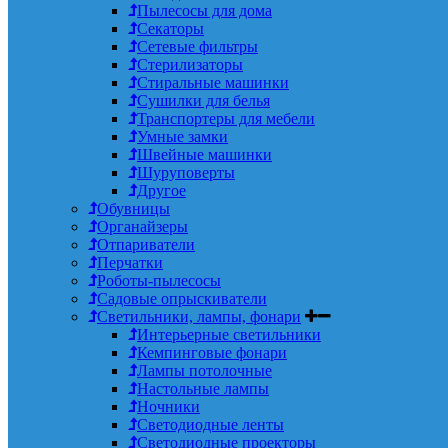
Пылесосы для дома
Секаторы
Сетевые фильтры
Стерилизаторы
Стиральные машинки
Сушилки для белья
Транспортеры для мебели
Умные замки
Швейные машинки
Шуруповерты
Другое
Обувницы
Органайзеры
Отпариватели
Перчатки
Роботы-пылесосы
Садовые опрыскиватели
Светильники, лампы, фонари
Интерьерные светильники
Кемпинговые фонари
Лампы потолочные
Настольные лампы
Ночники
Светодиодные ленты
Светодиодные проекторы