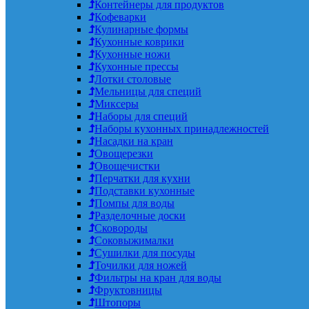
Контейнеры для продуктов
Кофеварки
Кулинарные формы
Кухонные коврики
Кухонные ножи
Кухонные прессы
Лотки столовые
Мельницы для специй
Миксеры
Наборы для специй
Наборы кухонных принадлежностей
Насадки на кран
Овощерезки
Овощечистки
Перчатки для кухни
Подставки кухонные
Помпы для воды
Разделочные доски
Сковороды
Соковыжималки
Сушилки для посуды
Точилки для ножей
Фильтры на кран для воды
Фруктовницы
Штопоры