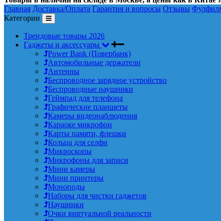
Главная
Доставка/Оплата
Гарантия и вопросы
Отзывы
Фулфил
Категории
Трендовые товары 2026
Гаджеты и аксессуары
Power Bank (Повербанк)
Автомобильные держатели
Антенны
Беспроводное зарядное устройство
Беспроводные наушники
Геймпад для телефона
Графические планшеты
Камеры видеонаблюдения
Караоке микрофон
Карты памяти, флешки
Кольца для селфи
Микроскопы
Микрофоны для записи
Мини камеры
Мини принтеры
Моноподы
Наборы для чистки гаджетов
Наушники
Очки виртуальной реальности