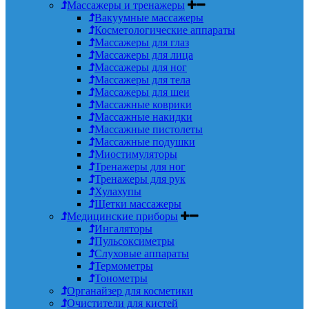
Массажеры и тренажеры
Вакуумные массажеры
Косметологические аппараты
Массажеры для глаз
Массажеры для лица
Массажеры для ног
Массажеры для тела
Массажеры для шеи
Массажные коврики
Массажные накидки
Массажные пистолеты
Массажные подушки
Миостимуляторы
Тренажеры для ног
Тренажеры для рук
Хулахупы
Щетки массажеры
Медицинские приборы
Ингаляторы
Пульсоксиметры
Слуховые аппараты
Термометры
Тонометры
Органайзер для косметики
Очистители для кистей