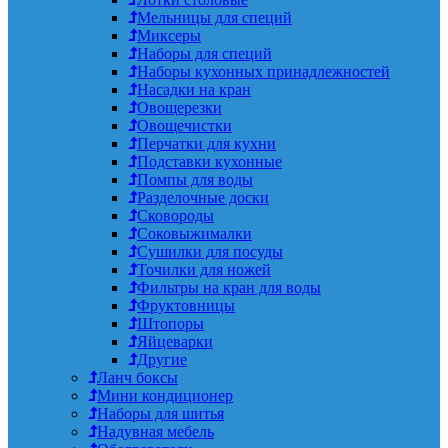
Мельницы для специй
Миксеры
Наборы для специй
Наборы кухонных принадлежностей
Насадки на кран
Овощерезки
Овощечистки
Перчатки для кухни
Подставки кухонные
Помпы для воды
Разделочные доски
Сковороды
Соковыжималки
Сушилки для посуды
Точилки для ножей
Фильтры на кран для воды
Фруктовницы
Штопоры
Яйцеварки
Другие
Ланч боксы
Мини кондиционер
Наборы для шитья
Надувная мебель