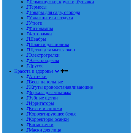
Термокружки, кружки, бутылки
Термосы
Товары для сада, огорода
Увлажнители воздуха
Утюги
Фитолампы
Фоторамки
Швабры
Шланги для полива
Щетки для мытья окон
Электрогрелки
Электроодеяла
Другое
Красота и здоровье
Аптечки
Весы напольные
Жгуты кровоостанавливающие
Зеркала для макияжа
Зубные щетки
Ирригаторы
Кисти и спонжи
Корректирующее белье
Корректоры осанки
Косметички
Маски для лица