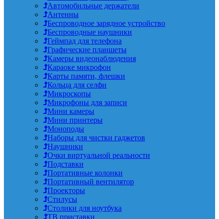
Автомобильные держатели
Антенны
Беспроводное зарядное устройство
Беспроводные наушники
Геймпад для телефона
Графические планшеты
Камеры видеонаблюдения
Караоке микрофон
Карты памяти, флешки
Кольца для селфи
Микроскопы
Микрофоны для записи
Мини камеры
Мини принтеры
Моноподы
Наборы для чистки гаджетов
Наушники
Очки виртуальной реальности
Подставки
Портативные колонки
Портативный вентилятор
Проекторы
Стилусы
Столики для ноутбука
ТВ приставки