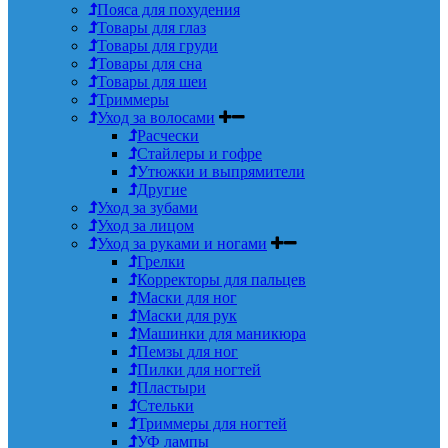
Пояса для похудения
Товары для глаз
Товары для груди
Товары для сна
Товары для шеи
Триммеры
Уход за волосами
Расчески
Стайлеры и гофре
Утюжки и выпрямители
Другие
Уход за зубами
Уход за лицом
Уход за руками и ногами
Грелки
Корректоры для пальцев
Маски для ног
Маски для рук
Машинки для маникюра
Пемзы для ног
Пилки для ногтей
Пластыри
Стельки
Триммеры для ногтей
УФ лампы