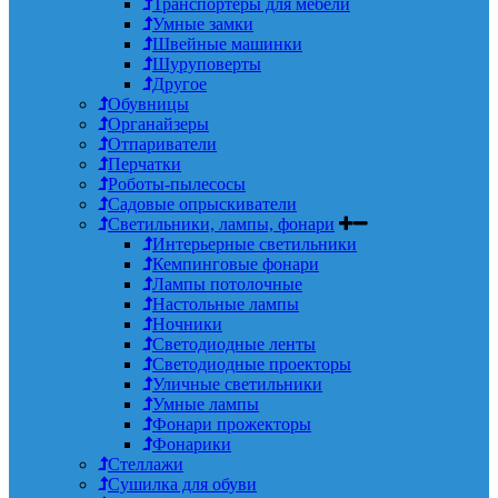
Транспортеры для мебели
Умные замки
Швейные машинки
Шуруповерты
Другое
Обувницы
Органайзеры
Отпариватели
Перчатки
Роботы-пылесосы
Садовые опрыскиватели
Светильники, лампы, фонари
Интерьерные светильники
Кемпинговые фонари
Лампы потолочные
Настольные лампы
Ночники
Светодиодные ленты
Светодиодные проекторы
Уличные светильники
Умные лампы
Фонари прожекторы
Фонарики
Стеллажи
Сушилка для обуви