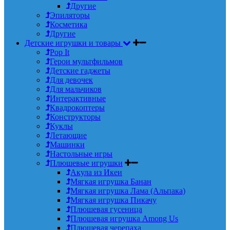
Другие
Эпиляторы
Косметика
Другие
Детские игрушки и товары
Pop It
Герои мультфильмов
Детские гаджеты
Для девочек
Для мальчиков
Интерактивные
Квадрокоптеры
Конструкторы
Куклы
Летающие
Машинки
Настольные игры
Плюшевые игрушки
Акула из Икеи
Мягкая игрушка Банан
Мягкая игрушка Лама (Альпака)
Мягкая игрушка Пикачу
Плюшевая гусеница
Плюшевая игрушка Among Us
Плюшевая черепаха