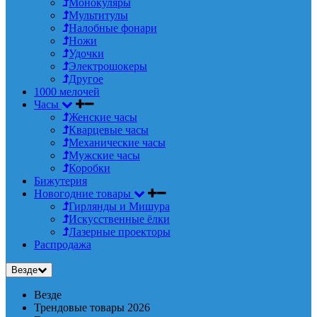
Монокуляры
Мультитулы
Налобные фонари
Ножи
Удочки
Электрошокеры
Другое
1000 мелочей
Часы
Женские часы
Кварцевые часы
Механические часы
Мужские часы
Коробки
Бижутерия
Новогодние товары
Гирлянды и Мишура
Искусственные ёлки
Лазерные проекторы
Распродажа
Везде
Везде
Трендовые товары 2026