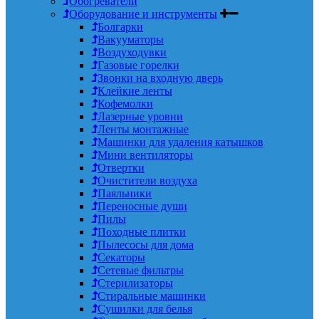
Обогреватели
Оборудование и инструменты
Болгарки
Вакууматоры
Воздуходувки
Газовые горелки
Звонки на входную дверь
Клейкие ленты
Кофемолки
Лазерные уровни
Ленты монтажные
Машинки для удаления катышков
Мини вентиляторы
Отвертки
Очистители воздуха
Паяльники
Переносные души
Пилы
Походные плитки
Пылесосы для дома
Секаторы
Сетевые фильтры
Стерилизаторы
Стиральные машинки
Сушилки для белья