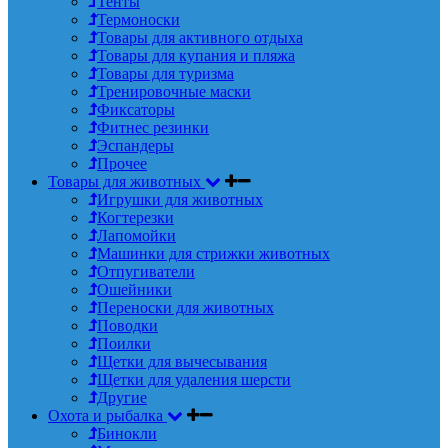
Тенты
Термоноски
Товары для активного отдыха
Товары для купания и пляжа
Товары для туризма
Тренировочные маски
Фиксаторы
Фитнес резинки
Эспандеры
Прочее
Товары для животных
Игрушки для животных
Когтерезки
Лапомойки
Машинки для стрижки животных
Отпугиватели
Ошейники
Переноски для животных
Поводки
Поилки
Щетки для вычесывания
Щетки для удаления шерсти
Другие
Охота и рыбалка
Бинокли