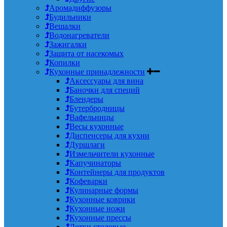
Аромадиффузоры
Будильники
Вешалки
Водонагреватели
Зажигалки
Защита от насекомых
Копилки
Кухонные принадлежности
Аксессуары для вина
Баночки для специй
Блендеры
Бутербродницы
Вафельницы
Весы кухонные
Диспенсеры для кухни
Дуршлаги
Измельчители кухонные
Капучинаторы
Контейнеры для продуктов
Кофеварки
Кулинарные формы
Кухонные коврики
Кухонные ножи
Кухонные прессы
Лотки столовые