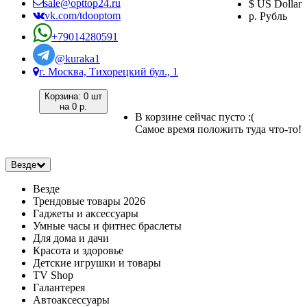
sale@opttop24.ru
$ US Dollar
vk.com/tdooptom
р. Рубль
+79014280591
@kuraka1
г. Москва, Тихорецкий бул., 1
Корзина:
0 шт
на
0 р.
В корзине сейчас пусто :(
Самое время положить туда что-то!
Везде
Везде
Трендовые товары 2026
Гаджеты и аксессуары
Умные часы и фитнес браслеты
Для дома и дачи
Красота и здоровье
Детские игрушки и товары
TV Shop
Галантерея
Автоаксессуары