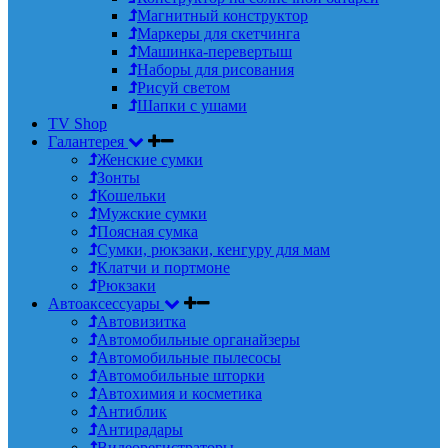
Магнитный конструктор
Маркеры для скетчинга
Машинка-перевертыш
Наборы для рисования
Рисуй светом
Шапки с ушами
TV Shop
Галантерея
Женские сумки
Зонты
Кошельки
Мужские сумки
Поясная сумка
Сумки, рюкзаки, кенгуру для мам
Клатчи и портмоне
Рюкзаки
Автоаксессуары
Автовизитка
Автомобильные органайзеры
Автомобильные пылесосы
Автомобильные шторки
Автохимия и косметика
Антиблик
Антирадары
Видеорегистраторы