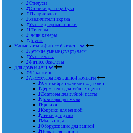
Стилусы
Столики для ноутбука
ТВ приставки
Увеличители экрана
Умные дверные звонки
Штативы
Экшн камеры
Другое
Умные часы и фитнес браслеты
Детские умные (смарт) часы
Умные часы
Фитнес браслеты
Для дома и дачи
3D картины
Аксессуары для ванной комнаты
Антивибрационные подставки
Держатели для зубных щеток
Дозаторы для зубной пасты
Дозаторы для мыла
Ершики
Коврики для ванной
Лейки для душа
Мыльницы
Оборудование для ванной
Полки для ванной