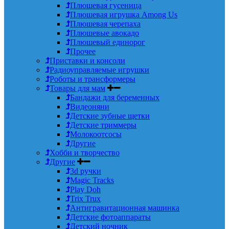
Плюшевая гусеница
Плюшевая игрушка Among Us
Плюшевая черепаха
Плюшевые авокадо
Плюшевый единорог
Прочее
Приставки и консоли
Радиоуправляемые игрушки
Роботы и трансформеры
Товары для мам
Бандажи для беременных
Видеоняни
Детские зубные щетки
Детские триммеры
Молокоотсосы
Другие
Хобби и творчество
Другие
3d ручки
Magic Tracks
Play Doh
Trix Trux
Антигравитационная машинка
Детские фотоаппараты
Детский ночник