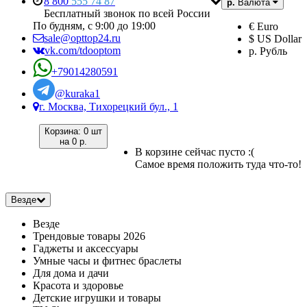
8 800
555 74 87
р.
Валюта
Бесплатный звонок по всей России
По будням, с 9:00 до 19:00
€ Euro
sale@opttop24.ru
$ US Dollar
vk.com/tdooptom
р. Рубль
+79014280591
@kuraka1
г. Москва, Тихорецкий бул., 1
Корзина:
0 шт
на
0 р.
В корзине сейчас пусто :(
Самое время положить туда что-то!
Везде
Везде
Трендовые товары 2026
Гаджеты и аксессуары
Умные часы и фитнес браслеты
Для дома и дачи
Красота и здоровье
Детские игрушки и товары