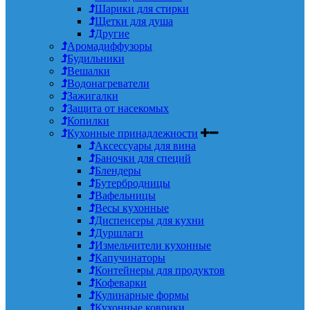
Шарики для стирки
Щетки для душа
Другие
Аромадиффузоры
Будильники
Вешалки
Водонагреватели
Зажигалки
Защита от насекомых
Копилки
Кухонные принадлежности
Аксессуары для вина
Баночки для специй
Блендеры
Бутербродницы
Вафельницы
Весы кухонные
Диспенсеры для кухни
Дуршлаги
Измельчители кухонные
Капучинаторы
Контейнеры для продуктов
Кофеварки
Кулинарные формы
Кухонные коврики