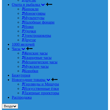
Другие
Охота и рыбалка
Бинокли
Монокуляры
Мультитулы
Налобные фонари
Ножи
Удочки
Электрошокеры
Другое
1000 мелочей
Часы
Женские часы
Кварцевые часы
Механические часы
Мужские часы
Коробки
Бижутерия
Новогодние товары
Гирлянды и Мишура
Искусственные ёлки
Лазерные проекторы
Распродажа
Везде