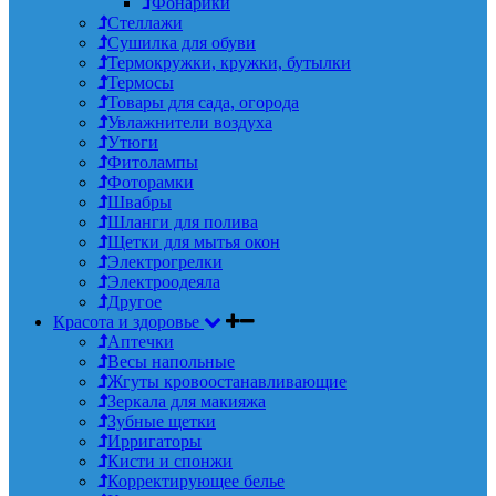
Фонарики
Стеллажи
Сушилка для обуви
Термокружки, кружки, бутылки
Термосы
Товары для сада, огорода
Увлажнители воздуха
Утюги
Фитолампы
Фоторамки
Швабры
Шланги для полива
Щетки для мытья окон
Электрогрелки
Электроодеяла
Другое
Красота и здоровье
Аптечки
Весы напольные
Жгуты кровоостанавливающие
Зеркала для макияжа
Зубные щетки
Ирригаторы
Кисти и спонжи
Корректирующее белье