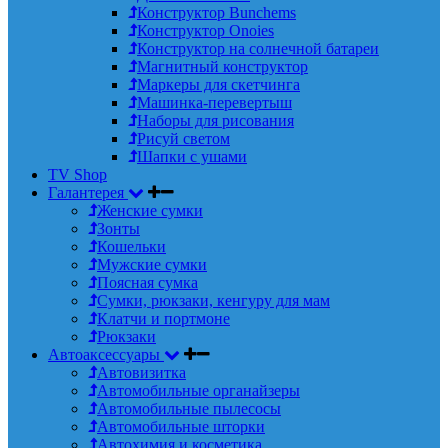
Конструктор Bunchems
Конструктор Onoies
Конструктор на солнечной батареи
Магнитный конструктор
Маркеры для скетчинга
Машинка-перевертыш
Наборы для рисования
Рисуй светом
Шапки с ушами
TV Shop
Галантерея
Женские сумки
Зонты
Кошельки
Мужские сумки
Поясная сумка
Сумки, рюкзаки, кенгуру для мам
Клатчи и портмоне
Рюкзаки
Автоаксессуары
Автовизитка
Автомобильные органайзеры
Автомобильные пылесосы
Автомобильные шторки
Автохимия и косметика