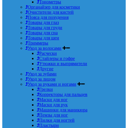
Тонометры
Органайзер для косметики
Очистители для кистей
Пояса для похудения
Товары для глаз
Товары для груди
Товары для сна
Товары для шеи
Триммеры
Уход за волосами
Расчески
Стайлеры и гофре
Утюжки и выпрямители
Другие
Уход за зубами
Уход за лицом
Уход за руками и ногами
Грелки
Корректоры для пальцев
Маски для ног
Маски для рук
Машинки для маникюра
Пемзы для ног
Пилки для ногтей
Пластыри