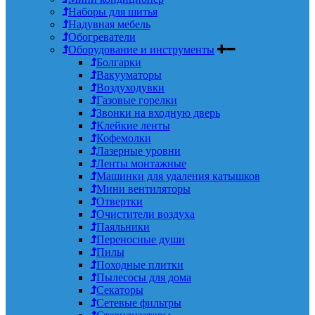
Наборы для шитья
Надувная мебель
Обогреватели
Оборудование и инструменты
Болгарки
Вакууматоры
Воздуходувки
Газовые горелки
Звонки на входную дверь
Клейкие ленты
Кофемолки
Лазерные уровни
Ленты монтажные
Машинки для удаления катышков
Мини вентиляторы
Отвертки
Очистители воздуха
Паяльники
Переносные души
Пилы
Походные плитки
Пылесосы для дома
Секаторы
Сетевые фильтры