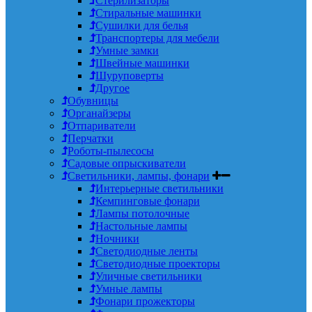
Стерилизаторы
Стиральные машинки
Сушилки для белья
Транспортеры для мебели
Умные замки
Швейные машинки
Шуруповерты
Другое
Обувницы
Органайзеры
Отпариватели
Перчатки
Роботы-пылесосы
Садовые опрыскиватели
Светильники, лампы, фонари
Интерьерные светильники
Кемпинговые фонари
Лампы потолочные
Настольные лампы
Ночники
Светодиодные ленты
Светодиодные проекторы
Уличные светильники
Умные лампы
Фонари прожекторы