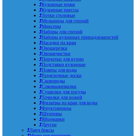
Кухонные ножи
Кухонные прессы
Лотки столовые
Мельницы для специй
Миксеры
Наборы для специй
Наборы кухонных принадлежностей
Насадки на кран
Овощерезки
Овощечистки
Перчатки для кухни
Подставки кухонные
Помпы для воды
Разделочные доски
Сковороды
Соковыжималки
Сушилки для посуды
Точилки для ножей
Фильтры на кран для воды
Фруктовницы
Штопоры
Яйцеварки
Другие
Ланч боксы
Мини кондиционер