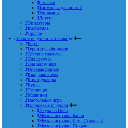
Стельки
Триммеры для ногтей
УФ лампы
Другие
Эпиляторы
Косметика
Другие
Детские игрушки и товары
Pop It
Герои мультфильмов
Детские гаджеты
Для девочек
Для мальчиков
Интерактивные
Квадрокоптеры
Конструкторы
Куклы
Летающие
Машинки
Настольные игры
Плюшевые игрушки
Акула из Икеи
Мягкая игрушка Банан
Мягкая игрушка Лама (Альпака)
Мягкая игрушка Пикачу