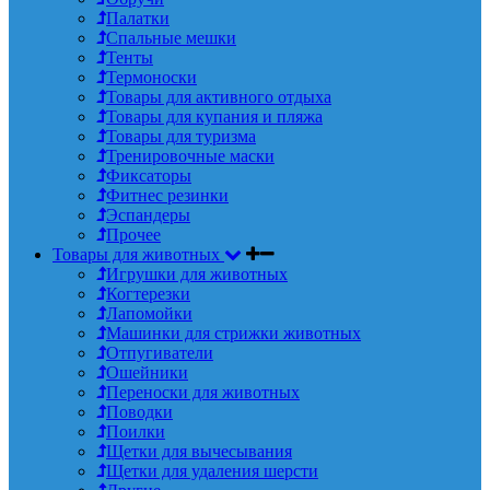
Палатки
Спальные мешки
Тенты
Термоноски
Товары для активного отдыха
Товары для купания и пляжа
Товары для туризма
Тренировочные маски
Фиксаторы
Фитнес резинки
Эспандеры
Прочее
Товары для животных
Игрушки для животных
Когтерезки
Лапомойки
Машинки для стрижки животных
Отпугиватели
Ошейники
Переноски для животных
Поводки
Поилки
Щетки для вычесывания
Щетки для удаления шерсти