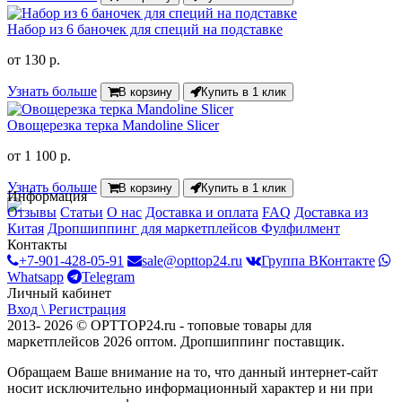
Набор из 6 баночек для специй на подставке
от
130 р.
Узнать больше
В корзину
Купить в 1 клик
Овощерезка терка Mandoline Slicer
от
1 100 р.
Узнать больше
В корзину
Купить в 1 клик
Информация
Отзывы
Статьи
О нас
Доставка и оплата
FAQ
Доставка из
Китая
Дропшиппинг для маркетплейсов
Фулфилмент
Контакты
+7-901-428-05-91
sale@opttop24.ru
Группа ВКонтакте
Whatsapp
Telegram
Личный кабинет
Вход \ Регистрация
2013- 2026 © OPTTOP24.ru - топовые товары для
маркетплейсов 2026 оптом. Дропшиппинг поставщик.
Обращаем Ваше внимание на то, что данный интернет-сайт
носит исключительно информационный характер и ни при