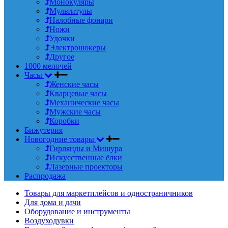
Монокуляры
Мультитулы
Налобные фонари
Ножи
Удочки
Электрошокеры
Другое
1000 мелочей
Часы
Женские часы
Кварцевые часы
Механические часы
Мужские часы
Коробки
Бижутерия
Новогодние товары
Гирлянды и Мишура
Искусственные ёлки
Лазерные проекторы
Распродажа
Товары для маркетплейсов и одностраничников
Для дома и дачи
Оборудование и инструменты
Воздуходувки