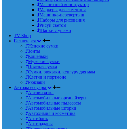
Магнитный конструктор
Маркеры для скетчинга
Машинка-перевертыш
Наборы для рисования
Рисуй светом
Шапки с ушами
TV Shop
Галантерея
Женские сумки
Зонты
Кошельки
Мужские сумки
Поясная сумка
Сумки, рюкзаки, кенгуру для мам
Клатчи и портмоне
Рюкзаки
Автоаксессуары
Автовизитка
Автомобильные органайзеры
Автомобильные пылесосы
Автомобильные шторки
Автохимия и косметика
Антиблик
Антирадары
Видеорегистраторы