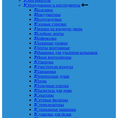
Обогреватели
Оборудование и инструменты
Болгарки
Вакууматоры
Воздуходувки
Газовые горелки
Звонки на входную дверь
Клейкие ленты
Кофемолки
Лазерные уровни
Ленты монтажные
Машинки для удаления катышков
Мини вентиляторы
Отвертки
Очистители воздуха
Паяльники
Переносные души
Пилы
Походные плитки
Пылесосы для дома
Секаторы
Сетевые фильтры
Стерилизаторы
Стиральные машинки
Сушилки для белья