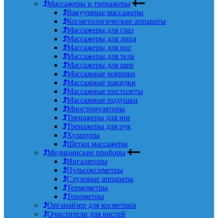
Массажеры и тренажеры
Вакуумные массажеры
Косметологические аппараты
Массажеры для глаз
Массажеры для лица
Массажеры для ног
Массажеры для тела
Массажеры для шеи
Массажные коврики
Массажные накидки
Массажные пистолеты
Массажные подушки
Миостимуляторы
Тренажеры для ног
Тренажеры для рук
Хулахупы
Щетки массажеры
Медицинские приборы
Ингаляторы
Пульсоксиметры
Слуховые аппараты
Термометры
Тонометры
Органайзер для косметики
Очистители для кистей