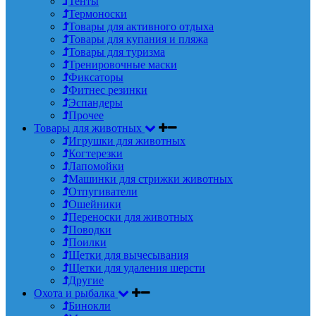
Тенты
Термоноски
Товары для активного отдыха
Товары для купания и пляжа
Товары для туризма
Тренировочные маски
Фиксаторы
Фитнес резинки
Эспандеры
Прочее
Товары для животных
Игрушки для животных
Когтерезки
Лапомойки
Машинки для стрижки животных
Отпугиватели
Ошейники
Переноски для животных
Поводки
Поилки
Щетки для вычесывания
Щетки для удаления шерсти
Другие
Охота и рыбалка
Бинокли