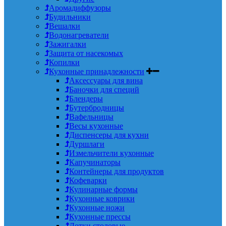
Аромадиффузоры
Будильники
Вешалки
Водонагреватели
Зажигалки
Защита от насекомых
Копилки
Кухонные принадлежности
Аксессуары для вина
Баночки для специй
Блендеры
Бутербродницы
Вафельницы
Весы кухонные
Диспенсеры для кухни
Дуршлаги
Измельчители кухонные
Капучинаторы
Контейнеры для продуктов
Кофеварки
Кулинарные формы
Кухонные коврики
Кухонные ножи
Кухонные прессы
Лотки столовые