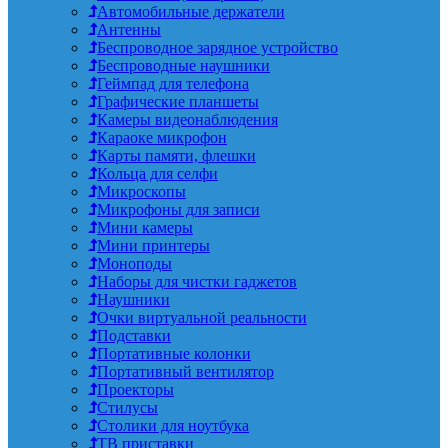
Автомобильные держатели
Антенны
Беспроводное зарядное устройство
Беспроводные наушники
Геймпад для телефона
Графические планшеты
Камеры видеонаблюдения
Караоке микрофон
Карты памяти, флешки
Кольца для селфи
Микроскопы
Микрофоны для записи
Мини камеры
Мини принтеры
Моноподы
Наборы для чистки гаджетов
Наушники
Очки виртуальной реальности
Подставки
Портативные колонки
Портативный вентилятор
Проекторы
Стилусы
Столики для ноутбука
ТВ приставки