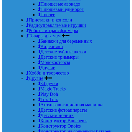
Плюшевые авокадо
Плюшевый единорог
Прочее
Приставки и консоли
Радиоуправляемые игрушки
Роботы и трансформеры
Товары для мам
Бандажи для беременных
Видеоняни
Детские зубные щетки
Детские триммеры
Молокоотсосы
Другие
Хобби и творчество
Другие
3d ручки
Magic Tracks
Play Doh
Trix Trux
Антигравитационная машинка
Детские фотоаппараты
Детский ночник
Конструктор Bunchems
Конструктор Onoies
Конструктор на солнечной батареи