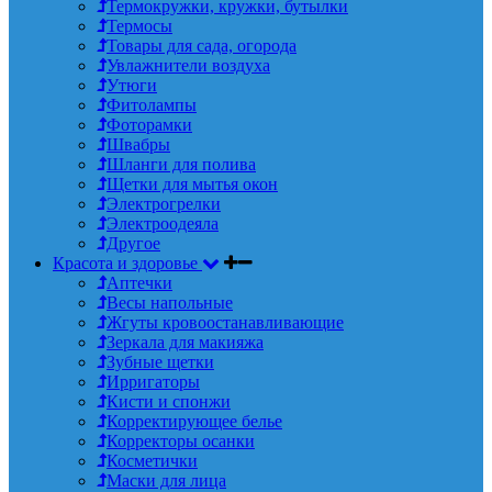
Термокружки, кружки, бутылки
Термосы
Товары для сада, огорода
Увлажнители воздуха
Утюги
Фитолампы
Фоторамки
Швабры
Шланги для полива
Щетки для мытья окон
Электрогрелки
Электроодеяла
Другое
Красота и здоровье
Аптечки
Весы напольные
Жгуты кровоостанавливающие
Зеркала для макияжа
Зубные щетки
Ирригаторы
Кисти и спонжи
Корректирующее белье
Корректоры осанки
Косметички
Маски для лица