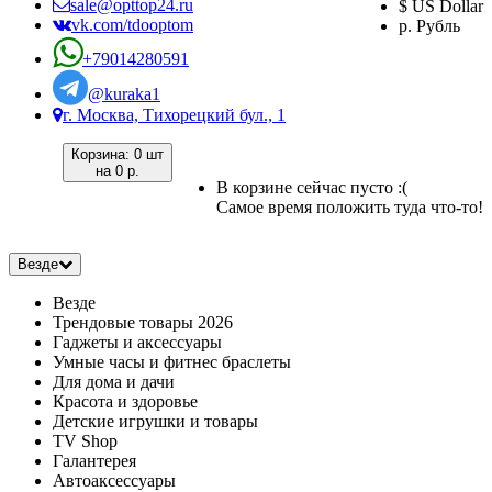
sale@opttop24.ru
$ US Dollar
vk.com/tdooptom
р. Рубль
+79014280591
@kuraka1
г. Москва, Тихорецкий бул., 1
Корзина:
0 шт
на
0 р.
В корзине сейчас пусто :(
Самое время положить туда что-то!
Везде
Везде
Трендовые товары 2026
Гаджеты и аксессуары
Умные часы и фитнес браслеты
Для дома и дачи
Красота и здоровье
Детские игрушки и товары
TV Shop
Галантерея
Автоаксессуары