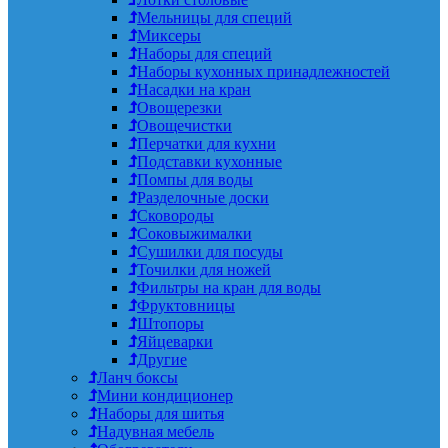
Мельницы для специй
Миксеры
Наборы для специй
Наборы кухонных принадлежностей
Насадки на кран
Овощерезки
Овощечистки
Перчатки для кухни
Подставки кухонные
Помпы для воды
Разделочные доски
Сковороды
Соковыжималки
Сушилки для посуды
Точилки для ножей
Фильтры на кран для воды
Фруктовницы
Штопоры
Яйцеварки
Другие
Ланч боксы
Мини кондиционер
Наборы для шитья
Надувная мебель