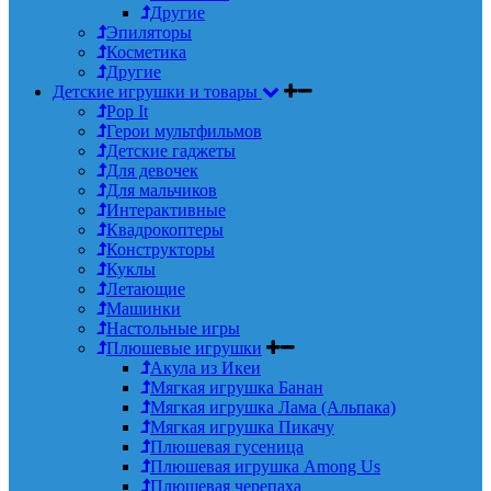
Другие
Эпиляторы
Косметика
Другие
Детские игрушки и товары
Pop It
Герои мультфильмов
Детские гаджеты
Для девочек
Для мальчиков
Интерактивные
Квадрокоптеры
Конструкторы
Куклы
Летающие
Машинки
Настольные игры
Плюшевые игрушки
Акула из Икеи
Мягкая игрушка Банан
Мягкая игрушка Лама (Альпака)
Мягкая игрушка Пикачу
Плюшевая гусеница
Плюшевая игрушка Among Us
Плюшевая черепаха