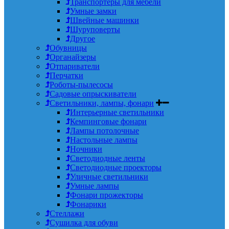
Транспортеры для мебели
Умные замки
Швейные машинки
Шуруповерты
Другое
Обувницы
Органайзеры
Отпариватели
Перчатки
Роботы-пылесосы
Садовые опрыскиватели
Светильники, лампы, фонари
Интерьерные светильники
Кемпинговые фонари
Лампы потолочные
Настольные лампы
Ночники
Светодиодные ленты
Светодиодные проекторы
Уличные светильники
Умные лампы
Фонари прожекторы
Фонарики
Стеллажи
Сушилка для обуви