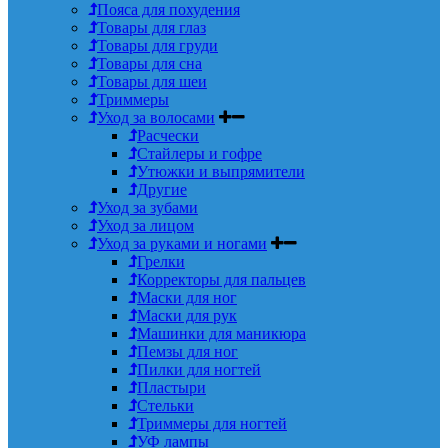
Пояса для похудения
Товары для глаз
Товары для груди
Товары для сна
Товары для шеи
Триммеры
Уход за волосами
Расчески
Стайлеры и гофре
Утюжки и выпрямители
Другие
Уход за зубами
Уход за лицом
Уход за руками и ногами
Грелки
Корректоры для пальцев
Маски для ног
Маски для рук
Машинки для маникюра
Пемзы для ног
Пилки для ногтей
Пластыри
Стельки
Триммеры для ногтей
УФ лампы