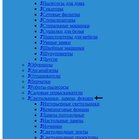
Пылесосы для дома
Секаторы
Сетевые фильтры
Стерилизаторы
Стиральные машинки
Сушилки для белья
Транспортеры для мебели
Умные замки
Швейные машинки
Шуруповерты
Другое
Обувницы
Органайзеры
Отпариватели
Перчатки
Роботы-пылесосы
Садовые опрыскиватели
Светильники, лампы, фонари
Интерьерные светильники
Кемпинговые фонари
Лампы потолочные
Настольные лампы
Ночники
Светодиодные ленты
Светодиодные проекторы