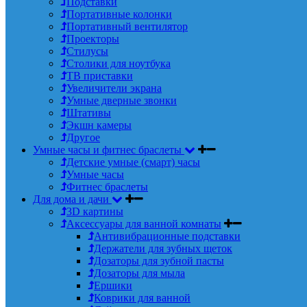
Подставки
Портативные колонки
Портативный вентилятор
Проекторы
Стилусы
Столики для ноутбука
ТВ приставки
Увеличители экрана
Умные дверные звонки
Штативы
Экшн камеры
Другое
Умные часы и фитнес браслеты
Детские умные (смарт) часы
Умные часы
Фитнес браслеты
Для дома и дачи
3D картины
Аксессуары для ванной комнаты
Антивибрационные подставки
Держатели для зубных щеток
Дозаторы для зубной пасты
Дозаторы для мыла
Ершики
Коврики для ванной