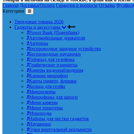
Главная
Доставка/Оплата
Гарантия и вопросы
Отзывы
Фулфил
Категории
Трендовые товары 2026
Гаджеты и аксессуары
Power Bank (Повербанк)
Автомобильные держатели
Антенны
Беспроводное зарядное устройство
Беспроводные наушники
Геймпад для телефона
Графические планшеты
Камеры видеонаблюдения
Караоке микрофон
Карты памяти, флешки
Кольца для селфи
Микроскопы
Микрофоны для записи
Мини камеры
Мини принтеры
Моноподы
Наборы для чистки гаджетов
Наушники
Очки виртуальной реальности