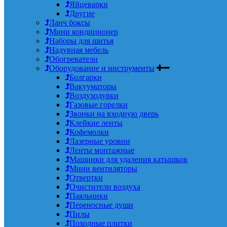
Яйцеварки
Другие
Ланч боксы
Мини кондиционер
Наборы для шитья
Надувная мебель
Обогреватели
Оборудование и инструменты
Болгарки
Вакууматоры
Воздуходувки
Газовые горелки
Звонки на входную дверь
Клейкие ленты
Кофемолки
Лазерные уровни
Ленты монтажные
Машинки для удаления катышков
Мини вентиляторы
Отвертки
Очистители воздуха
Паяльники
Переносные души
Пилы
Походные плитки