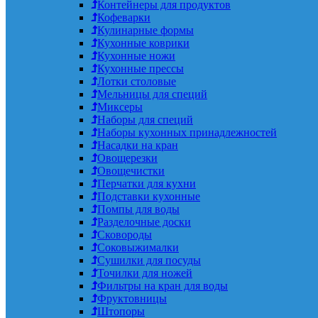
Контейнеры для продуктов
Кофеварки
Кулинарные формы
Кухонные коврики
Кухонные ножи
Кухонные прессы
Лотки столовые
Мельницы для специй
Миксеры
Наборы для специй
Наборы кухонных принадлежностей
Насадки на кран
Овощерезки
Овощечистки
Перчатки для кухни
Подставки кухонные
Помпы для воды
Разделочные доски
Сковороды
Соковыжималки
Сушилки для посуды
Точилки для ножей
Фильтры на кран для воды
Фруктовницы
Штопоры