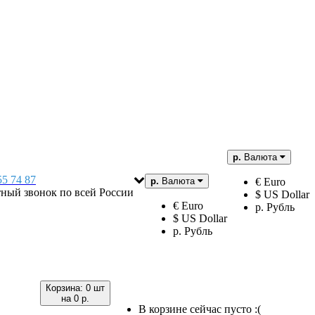
р.
Валюта
55 74 87
р.
Валюта
€ Euro
тный звонок по всей России
$ US Dollar
€ Euro
р. Рубль
$ US Dollar
р. Рубль
Корзина:
0 шт
на
0 р.
В корзине сейчас пусто :(