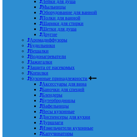
Лейки для душа
Мыльницы
Оборудование для ванной
Полки для ванной
Шарики для стирки
Щетки для душа
Другие
Аромадиффузоры
Будильники
Вешалки
Водонагреватели
Зажигалки
Защита от насекомых
Копилки
Кухонные принадлежности
Аксессуары для вина
Баночки для специй
Блендеры
Бутербродницы
Вафельницы
Весы кухонные
Диспенсеры для кухни
Дуршлаги
Измельчители кухонные
Капучинаторы