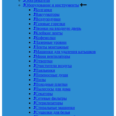
Обогреватели
Оборудование и инструменты
Болгарки
Вакууматоры
Воздуходувки
Газовые горелки
Звонки на входную дверь
Клейкие ленты
Кофемолки
Лазерные уровни
Ленты монтажные
Машинки для удаления катышков
Мини вентиляторы
Отвертки
Очистители воздуха
Паяльники
Переносные души
Пилы
Походные плитки
Пылесосы для дома
Секаторы
Сетевые фильтры
Стерилизаторы
Стиральные машинки
Сушилки для белья