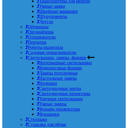
Транспортеры для мебели
Умные замки
Швейные машинки
Шуруповерты
Другое
Обувницы
Органайзеры
Отпариватели
Перчатки
Роботы-пылесосы
Садовые опрыскиватели
Светильники, лампы, фонари
Интерьерные светильники
Кемпинговые фонари
Лампы потолочные
Настольные лампы
Ночники
Светодиодные ленты
Светодиодные проекторы
Уличные светильники
Умные лампы
Фонари прожекторы
Фонарики
Стеллажи
Сушилка для обуви