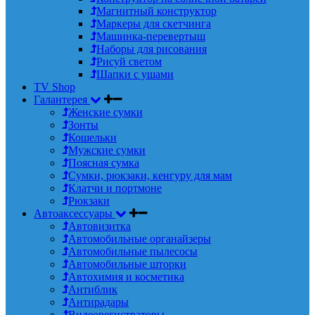
Магнитный конструктор
Маркеры для скетчинга
Машинка-перевертыш
Наборы для рисования
Рисуй светом
Шапки с ушами
TV Shop
Галантерея
Женские сумки
Зонты
Кошельки
Мужские сумки
Поясная сумка
Сумки, рюкзаки, кенгуру для мам
Клатчи и портмоне
Рюкзаки
Автоаксессуары
Автовизитка
Автомобильные органайзеры
Автомобильные пылесосы
Автомобильные шторки
Автохимия и косметика
Антиблик
Антирадары
Видеорегистраторы