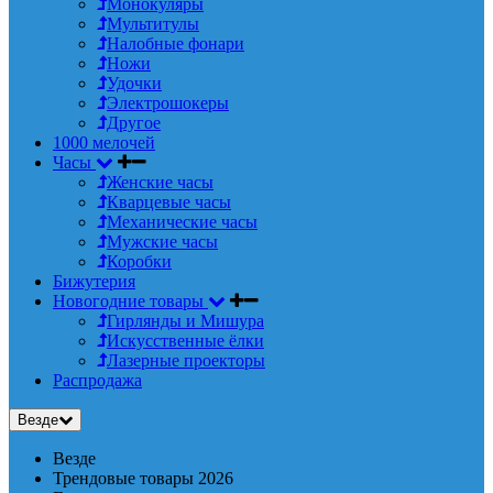
Монокуляры
Мультитулы
Налобные фонари
Ножи
Удочки
Электрошокеры
Другое
1000 мелочей
Часы
Женские часы
Кварцевые часы
Механические часы
Мужские часы
Коробки
Бижутерия
Новогодние товары
Гирлянды и Мишура
Искусственные ёлки
Лазерные проекторы
Распродажа
Везде
Везде
Трендовые товары 2026