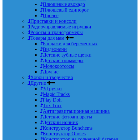
Плюшевые авокадо
Плюшевый единорог
Прочее
Приставки и консоли
Радиоуправляемые игрушки
Роботы и трансформеры
Товары для мам
Бандажи для беременных
Видеоняни
Детские зубные щетки
Детские триммеры
Молокоотсосы
Другие
Хобби и творчество
Другие
3d ручки
Magic Tracks
Play Doh
Trix Trux
Антигравитационная машинка
Детские фотоаппараты
Детский ночник
Конструктор Bunchems
Конструктор Onoies
Конструктор на солнечной батареи