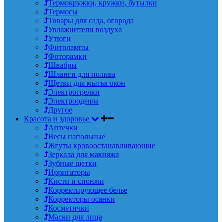
Термокружки, кружки, бутылки
Термосы
Товары для сада, огорода
Увлажнители воздуха
Утюги
Фитолампы
Фоторамки
Швабры
Шланги для полива
Щетки для мытья окон
Электрогрелки
Электроодеяла
Другое
Красота и здоровье
Аптечки
Весы напольные
Жгуты кровоостанавливающие
Зеркала для макияжа
Зубные щетки
Ирригаторы
Кисти и спонжи
Корректирующее белье
Корректоры осанки
Косметички
Маски для лица