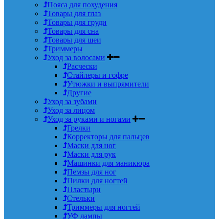
Пояса для похудения
Товары для глаз
Товары для груди
Товары для сна
Товары для шеи
Триммеры
Уход за волосами
Расчески
Стайлеры и гофре
Утюжки и выпрямители
Другие
Уход за зубами
Уход за лицом
Уход за руками и ногами
Грелки
Корректоры для пальцев
Маски для ног
Маски для рук
Машинки для маникюра
Пемзы для ног
Пилки для ногтей
Пластыри
Стельки
Триммеры для ногтей
УФ лампы