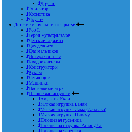
Другие
Эпиляторы
Косметика
Другие
Детские игрушки и товары
Pop It
Герои мультфильмов
Детские гаджеты
Для девочек
Для мальчиков
Интерактивные
Квадрокоптеры
Конструкторы
Куклы
Летающие
Машинки
Настольные игры
Плюшевые игрушки
Акула из Икеи
Мягкая игрушка Банан
Мягкая игрушка Лама (Альпака)
Мягкая игрушка Пикачу
Плюшевая гусеница
Плюшевая игрушка Among Us
Плюшевая черепаха