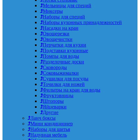
Мельницы для специй
Миксеры
Наборы для специй
Наборы кухонных принадлежностей
Насадки на кран
Овощерезки
Овощечистки
Перчатки для кухни
Подставки кухонные
Помпы для воды
Разделочные доски
Сковороды
Соковыжималки
Сушилки для посуды
Точилки для ножей
Фильтры на кран для воды
Фруктовницы
Штопоры
Яйцеварки
Другие
Ланч боксы
Мини кондиционер
Наборы для шитья
Надувная мебель