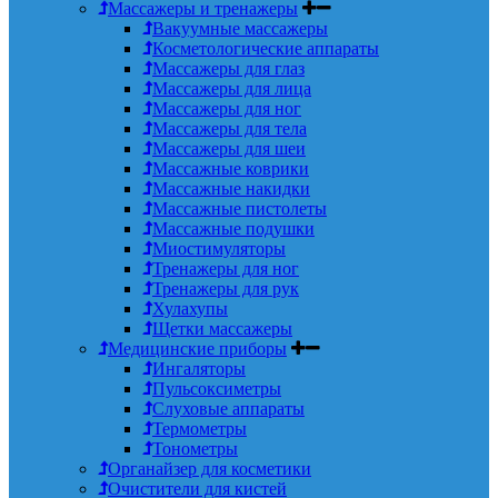
Массажеры и тренажеры
Вакуумные массажеры
Косметологические аппараты
Массажеры для глаз
Массажеры для лица
Массажеры для ног
Массажеры для тела
Массажеры для шеи
Массажные коврики
Массажные накидки
Массажные пистолеты
Массажные подушки
Миостимуляторы
Тренажеры для ног
Тренажеры для рук
Хулахупы
Щетки массажеры
Медицинские приборы
Ингаляторы
Пульсоксиметры
Слуховые аппараты
Термометры
Тонометры
Органайзер для косметики
Очистители для кистей