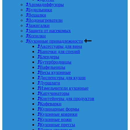
Аромадиффузоры
Будильники
Вешалки
Водонагреватели
Зажигалки
Защита от насекомых
Копилки
Кухонные принадлежности
Аксессуары для вина
Баночки для специй
Блендеры
Бутербродницы
Вафельницы
Весы кухонные
Диспенсеры для кухни
Дуршлаги
Измельчители кухонные
Капучинаторы
Контейнеры для продуктов
Кофеварки
Кулинарные формы
Кухонные коврики
Кухонные ножи
Кухонные прессы
Лотки столовые