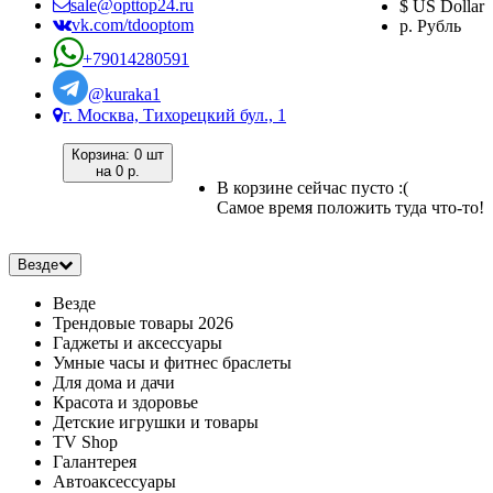
sale@opttop24.ru
$ US Dollar
vk.com/tdooptom
р. Рубль
+79014280591
@kuraka1
г. Москва, Тихорецкий бул., 1
Корзина:
0 шт
на
0 р.
В корзине сейчас пусто :(
Самое время положить туда что-то!
Везде
Везде
Трендовые товары 2026
Гаджеты и аксессуары
Умные часы и фитнес браслеты
Для дома и дачи
Красота и здоровье
Детские игрушки и товары
TV Shop
Галантерея
Автоаксессуары