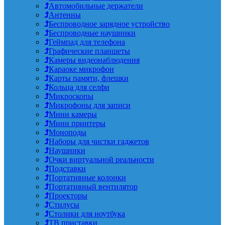
Автомобильные держатели
Антенны
Беспроводное зарядное устройство
Беспроводные наушники
Геймпад для телефона
Графические планшеты
Камеры видеонаблюдения
Караоке микрофон
Карты памяти, флешки
Кольца для селфи
Микроскопы
Микрофоны для записи
Мини камеры
Мини принтеры
Моноподы
Наборы для чистки гаджетов
Наушники
Очки виртуальной реальности
Подставки
Портативные колонки
Портативный вентилятор
Проекторы
Стилусы
Столики для ноутбука
ТВ приставки