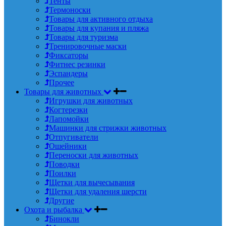
Тенты
Термоноски
Товары для активного отдыха
Товары для купания и пляжа
Товары для туризма
Тренировочные маски
Фиксаторы
Фитнес резинки
Эспандеры
Прочее
Товары для животных
Игрушки для животных
Когтерезки
Лапомойки
Машинки для стрижки животных
Отпугиватели
Ошейники
Переноски для животных
Поводки
Поилки
Щетки для вычесывания
Щетки для удаления шерсти
Другие
Охота и рыбалка
Бинокли