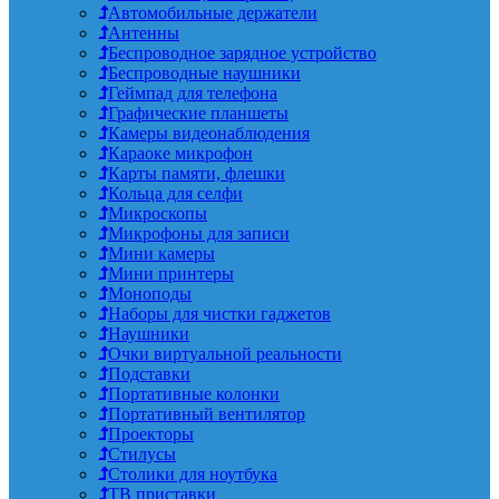
Автомобильные держатели
Антенны
Беспроводное зарядное устройство
Беспроводные наушники
Геймпад для телефона
Графические планшеты
Камеры видеонаблюдения
Караоке микрофон
Карты памяти, флешки
Кольца для селфи
Микроскопы
Микрофоны для записи
Мини камеры
Мини принтеры
Моноподы
Наборы для чистки гаджетов
Наушники
Очки виртуальной реальности
Подставки
Портативные колонки
Портативный вентилятор
Проекторы
Стилусы
Столики для ноутбука
ТВ приставки