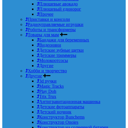
Плюшевые авокадо
Плюшевый единорог
Прочее
Приставки и консоли
Радиоуправляемые игрушки
Роботы и трансформеры
Товары для мам
Бандажи для беременных
Видеоняни
Детские зубные щетки
Детские триммеры
Молокоотсосы
Другие
Хобби и творчество
Другие
3d ручки
Magic Tracks
Play Doh
Trix Trux
Антигравитационная машинка
Детские фотоаппараты
Детский ночник
Конструктор Bunchems
Конструктор Onoies
Конструктор на солнечной батареи