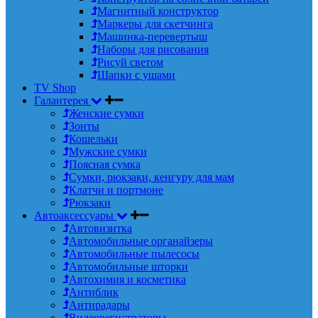
Магнитный конструктор
Маркеры для скетчинга
Машинка-перевертыш
Наборы для рисования
Рисуй светом
Шапки с ушами
TV Shop
Галантерея
Женские сумки
Зонты
Кошельки
Мужские сумки
Поясная сумка
Сумки, рюкзаки, кенгуру для мам
Клатчи и портмоне
Рюкзаки
Автоаксессуары
Автовизитка
Автомобильные органайзеры
Автомобильные пылесосы
Автомобильные шторки
Автохимия и косметика
Антиблик
Антирадары
Видеорегистраторы