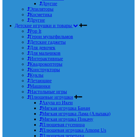
Другие
Эпиляторы
Косметика
Другие
Детские игрушки и товары
Pop It
Герои мультфильмов
Детские гаджеты
Для девочек
Для мальчиков
Интерактивные
Квадрокоптеры
Конструкторы
Куклы
Летающие
Машинки
Настольные игры
Плюшевые игрушки
Акула из Икеи
Мягкая игрушка Банан
Мягкая игрушка Лама (Альпака)
Мягкая игрушка Пикачу
Плюшевая гусеница
Плюшевая игрушка Among Us
Плюшевая черепаха