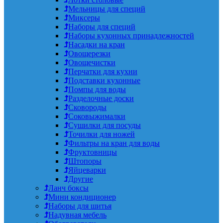
Мельницы для специй
Миксеры
Наборы для специй
Наборы кухонных принадлежностей
Насадки на кран
Овощерезки
Овощечистки
Перчатки для кухни
Подставки кухонные
Помпы для воды
Разделочные доски
Сковороды
Соковыжималки
Сушилки для посуды
Точилки для ножей
Фильтры на кран для воды
Фруктовницы
Штопоры
Яйцеварки
Другие
Ланч боксы
Мини кондиционер
Наборы для шитья
Надувная мебель