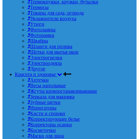
Термокружки, кружки, бутылки
Термосы
Товары для сада, огорода
Увлажнители воздуха
Утюги
Фитолампы
Фоторамки
Швабры
Шланги для полива
Щетки для мытья окон
Электрогрелки
Электроодеяла
Другое
Красота и здоровье
Аптечки
Весы напольные
Жгуты кровоостанавливающие
Зеркала для макияжа
Зубные щетки
Ирригаторы
Кисти и спонжи
Корректирующее белье
Корректоры осанки
Косметички
Маски для лица