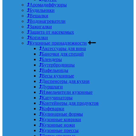
Аромадиффузоры
Будильники
Вешалки
Водонагреватели
Зажигалки
Защита от насекомых
Копилки
Кухонные принадлежности
Аксессуары для вина
Баночки для специй
Блендеры
Бутербродницы
Вафельницы
Весы кухонные
Диспенсеры для кухни
Дуршлаги
Измельчители кухонные
Капучинаторы
Контейнеры для продуктов
Кофеварки
Кулинарные формы
Кухонные коврики
Кухонные ножи
Кухонные прессы
Лотки столовые