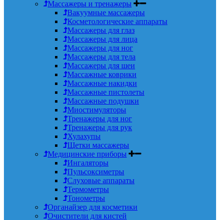
Массажеры и тренажеры
Вакуумные массажеры
Косметологические аппараты
Массажеры для глаз
Массажеры для лица
Массажеры для ног
Массажеры для тела
Массажеры для шеи
Массажные коврики
Массажные накидки
Массажные пистолеты
Массажные подушки
Миостимуляторы
Тренажеры для ног
Тренажеры для рук
Хулахупы
Щетки массажеры
Медицинские приборы
Ингаляторы
Пульсоксиметры
Слуховые аппараты
Термометры
Тонометры
Органайзер для косметики
Очистители для кистей