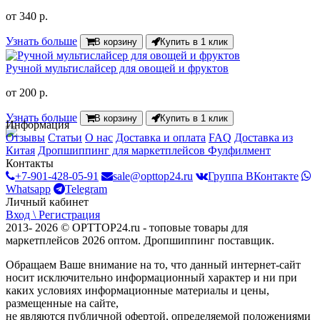
от
340 р.
Узнать больше
В корзину
Купить в 1 клик
Ручной мультислайсер для овощей и фруктов
от
200 р.
Узнать больше
В корзину
Купить в 1 клик
Информация
Отзывы
Статьи
О нас
Доставка и оплата
FAQ
Доставка из
Китая
Дропшиппинг для маркетплейсов
Фулфилмент
Контакты
+7-901-428-05-91
sale@opttop24.ru
Группа ВКонтакте
Whatsapp
Telegram
Личный кабинет
Вход \ Регистрация
2013- 2026 © OPTTOP24.ru - топовые товары для
маркетплейсов 2026 оптом. Дропшиппинг поставщик.
Обращаем Ваше внимание на то, что данный интернет-сайт
носит исключительно информационный характер и ни при
каких условиях информационные материалы и цены,
размещенные на сайте,
не являются публичной офертой, определяемой положениями