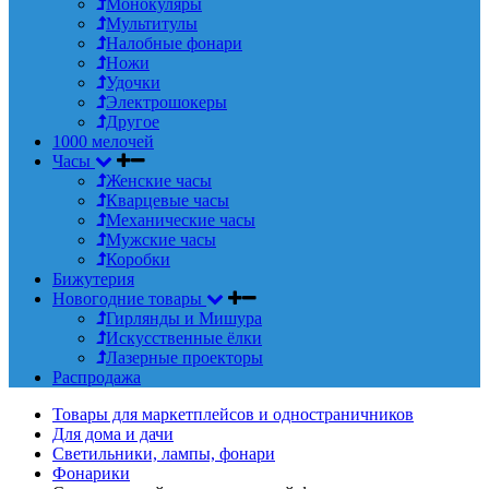
Монокуляры
Мультитулы
Налобные фонари
Ножи
Удочки
Электрошокеры
Другое
1000 мелочей
Часы
Женские часы
Кварцевые часы
Механические часы
Мужские часы
Коробки
Бижутерия
Новогодние товары
Гирлянды и Мишура
Искусственные ёлки
Лазерные проекторы
Распродажа
Товары для маркетплейсов и одностраничников
Для дома и дачи
Светильники, лампы, фонари
Фонарики