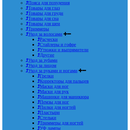
Пояса для похудения
Товары для глаз
Товары для груди
Товары для сна
Товары для шеи
Триммеры
Уход за волосами
Расчески
Стайлеры и гофре
Утюжки и выпрямители
Другие
Уход за зубами
Уход за лицом
Уход за руками и ногами
Грелки
Корректоры для пальцев
Маски для ног
Маски для рук
Машинки для маникюра
Пемзы для ног
Пилки для ногтей
Пластыри
Стельки
Триммеры для ногтей
УФ лампы