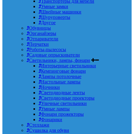
Транспортеры для мебели
Умные замки
Швейные машинки
Шуруповерты
Другое
Обувницы
Органайзеры
Отпариватели
Перчатки
Роботы-пылесосы
Садовые опрыскиватели
Светильники, лампы, фонари
Интерьерные светильники
Кемпинговые фонари
Лампы потолочные
Настольные лампы
Ночники
Светодиодные ленты
Светодиодные проекторы
Уличные светильники
Умные лампы
Фонари прожекторы
Фонарики
Стеллажи
Сушилка для обуви