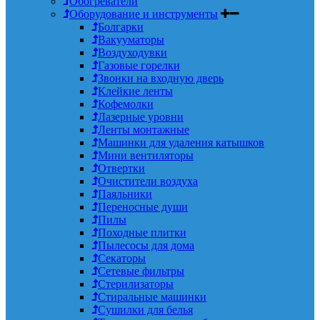
Обогреватели
Оборудование и инструменты
Болгарки
Вакууматоры
Воздуходувки
Газовые горелки
Звонки на входную дверь
Клейкие ленты
Кофемолки
Лазерные уровни
Ленты монтажные
Машинки для удаления катышков
Мини вентиляторы
Отвертки
Очистители воздуха
Паяльники
Переносные души
Пилы
Походные плитки
Пылесосы для дома
Секаторы
Сетевые фильтры
Стерилизаторы
Стиральные машинки
Сушилки для белья