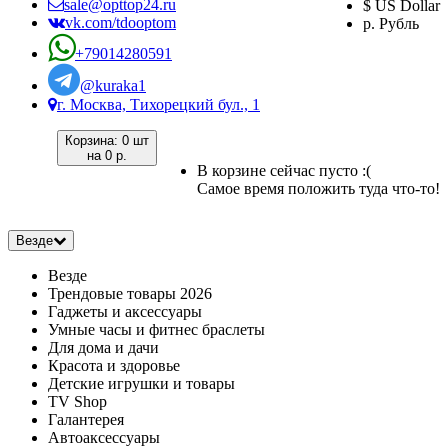
sale@opttop24.ru
$ US Dollar
vk.com/tdooptom
р. Рубль
+79014280591
@kuraka1
г. Москва, Тихорецкий бул., 1
Корзина:
0 шт
на
0 р.
В корзине сейчас пусто :(
Самое время положить туда что-то!
Везде
Везде
Трендовые товары 2026
Гаджеты и аксессуары
Умные часы и фитнес браслеты
Для дома и дачи
Красота и здоровье
Детские игрушки и товары
TV Shop
Галантерея
Автоаксессуары