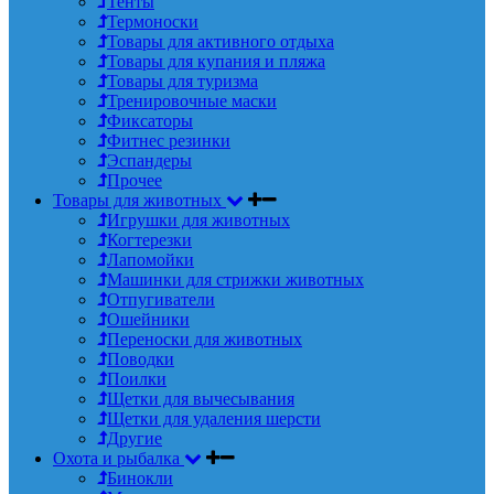
Тенты
Термоноски
Товары для активного отдыха
Товары для купания и пляжа
Товары для туризма
Тренировочные маски
Фиксаторы
Фитнес резинки
Эспандеры
Прочее
Товары для животных
Игрушки для животных
Когтерезки
Лапомойки
Машинки для стрижки животных
Отпугиватели
Ошейники
Переноски для животных
Поводки
Поилки
Щетки для вычесывания
Щетки для удаления шерсти
Другие
Охота и рыбалка
Бинокли