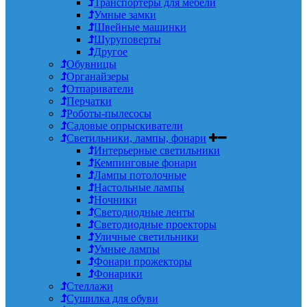
Транспортеры для мебели
Умные замки
Швейные машинки
Шуруповерты
Другое
Обувницы
Органайзеры
Отпариватели
Перчатки
Роботы-пылесосы
Садовые опрыскиватели
Светильники, лампы, фонари
Интерьерные светильники
Кемпинговые фонари
Лампы потолочные
Настольные лампы
Ночники
Светодиодные ленты
Светодиодные проекторы
Уличные светильники
Умные лампы
Фонари прожекторы
Фонарики
Стеллажи
Сушилка для обуви