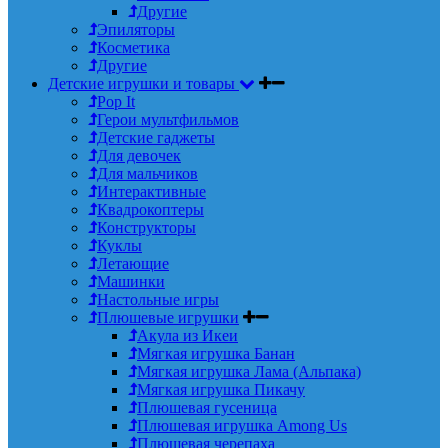
Другие
Эпиляторы
Косметика
Другие
Детские игрушки и товары
Pop It
Герои мультфильмов
Детские гаджеты
Для девочек
Для мальчиков
Интерактивные
Квадрокоптеры
Конструкторы
Куклы
Летающие
Машинки
Настольные игры
Плюшевые игрушки
Акула из Икеи
Мягкая игрушка Банан
Мягкая игрушка Лама (Альпака)
Мягкая игрушка Пикачу
Плюшевая гусеница
Плюшевая игрушка Among Us
Плюшевая черепаха