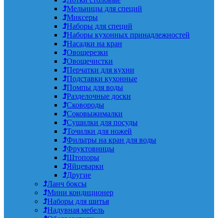
Мельницы для специй
Миксеры
Наборы для специй
Наборы кухонных принадлежностей
Насадки на кран
Овощерезки
Овощечистки
Перчатки для кухни
Подставки кухонные
Помпы для воды
Разделочные доски
Сковороды
Соковыжималки
Сушилки для посуды
Точилки для ножей
Фильтры на кран для воды
Фруктовницы
Штопоры
Яйцеварки
Другие
Ланч боксы
Мини кондиционер
Наборы для шитья
Надувная мебель