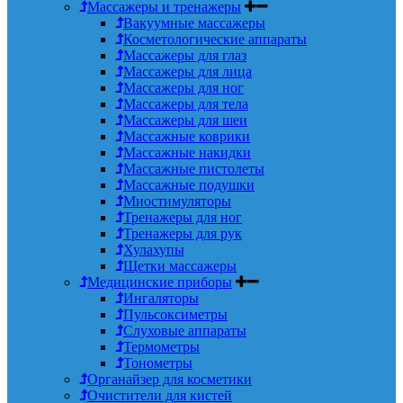
Массажеры и тренажеры
Вакуумные массажеры
Косметологические аппараты
Массажеры для глаз
Массажеры для лица
Массажеры для ног
Массажеры для тела
Массажеры для шеи
Массажные коврики
Массажные накидки
Массажные пистолеты
Массажные подушки
Миостимуляторы
Тренажеры для ног
Тренажеры для рук
Хулахупы
Щетки массажеры
Медицинские приборы
Ингаляторы
Пульсоксиметры
Слуховые аппараты
Термометры
Тонометры
Органайзер для косметики
Очистители для кистей