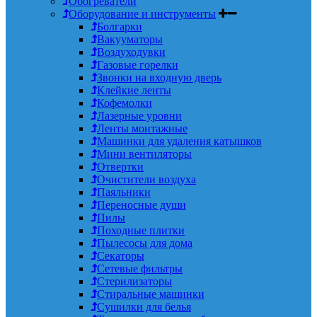
Обогреватели
Оборудование и инструменты
Болгарки
Вакууматоры
Воздуходувки
Газовые горелки
Звонки на входную дверь
Клейкие ленты
Кофемолки
Лазерные уровни
Ленты монтажные
Машинки для удаления катышков
Мини вентиляторы
Отвертки
Очистители воздуха
Паяльники
Переносные души
Пилы
Походные плитки
Пылесосы для дома
Секаторы
Сетевые фильтры
Стерилизаторы
Стиральные машинки
Сушилки для белья