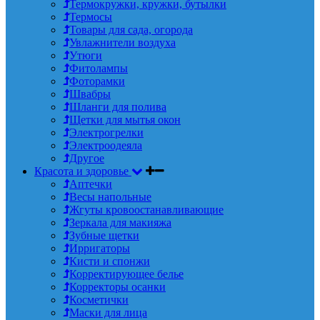
Термокружки, кружки, бутылки
Термосы
Товары для сада, огорода
Увлажнители воздуха
Утюги
Фитолампы
Фоторамки
Швабры
Шланги для полива
Щетки для мытья окон
Электрогрелки
Электроодеяла
Другое
Красота и здоровье
Аптечки
Весы напольные
Жгуты кровоостанавливающие
Зеркала для макияжа
Зубные щетки
Ирригаторы
Кисти и спонжи
Корректирующее белье
Корректоры осанки
Косметички
Маски для лица