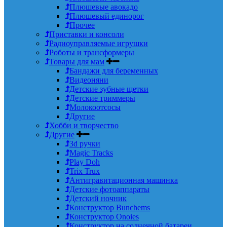
Плюшевые авокадо
Плюшевый единорог
Прочее
Приставки и консоли
Радиоуправляемые игрушки
Роботы и трансформеры
Товары для мам
Бандажи для беременных
Видеоняни
Детские зубные щетки
Детские триммеры
Молокоотсосы
Другие
Хобби и творчество
Другие
3d ручки
Magic Tracks
Play Doh
Trix Trux
Антигравитационная машинка
Детские фотоаппараты
Детский ночник
Конструктор Bunchems
Конструктор Onoies
Конструктор на солнечной батареи