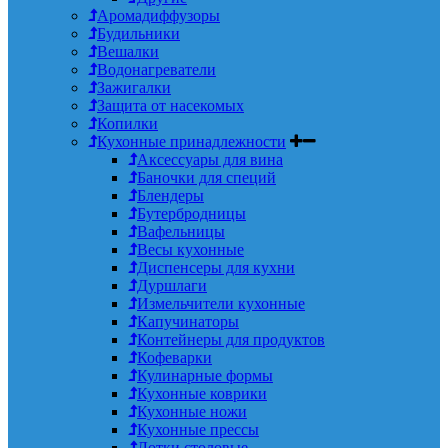
Аромадиффузоры
Будильники
Вешалки
Водонагреватели
Зажигалки
Защита от насекомых
Копилки
Кухонные принадлежности
Аксессуары для вина
Баночки для специй
Блендеры
Бутербродницы
Вафельницы
Весы кухонные
Диспенсеры для кухни
Дуршлаги
Измельчители кухонные
Капучинаторы
Контейнеры для продуктов
Кофеварки
Кулинарные формы
Кухонные коврики
Кухонные ножи
Кухонные прессы
Лотки столовые