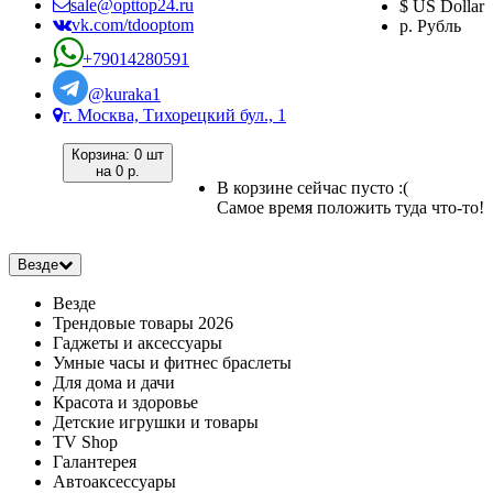
sale@opttop24.ru
$ US Dollar
vk.com/tdooptom
р. Рубль
+79014280591
@kuraka1
г. Москва, Тихорецкий бул., 1
Корзина:
0 шт
на
0 р.
В корзине сейчас пусто :(
Самое время положить туда что-то!
Везде
Везде
Трендовые товары 2026
Гаджеты и аксессуары
Умные часы и фитнес браслеты
Для дома и дачи
Красота и здоровье
Детские игрушки и товары
TV Shop
Галантерея
Автоаксессуары