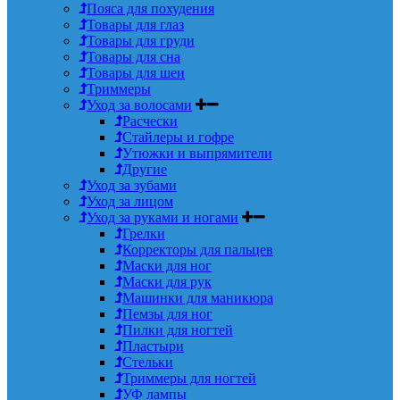
Пояса для похудения
Товары для глаз
Товары для груди
Товары для сна
Товары для шеи
Триммеры
Уход за волосами
Расчески
Стайлеры и гофре
Утюжки и выпрямители
Другие
Уход за зубами
Уход за лицом
Уход за руками и ногами
Грелки
Корректоры для пальцев
Маски для ног
Маски для рук
Машинки для маникюра
Пемзы для ног
Пилки для ногтей
Пластыри
Стельки
Триммеры для ногтей
УФ лампы