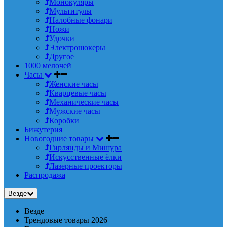
Монокуляры
Мультитулы
Налобные фонари
Ножи
Удочки
Электрошокеры
Другое
1000 мелочей
Часы
Женские часы
Кварцевые часы
Механические часы
Мужские часы
Коробки
Бижутерия
Новогодние товары
Гирлянды и Мишура
Искусственные ёлки
Лазерные проекторы
Распродажа
Везде
Везде
Трендовые товары 2026