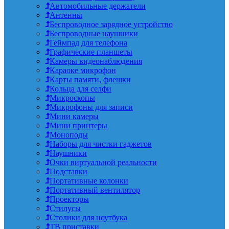
Автомобильные держатели
Антенны
Беспроводное зарядное устройство
Беспроводные наушники
Геймпад для телефона
Графические планшеты
Камеры видеонаблюдения
Караоке микрофон
Карты памяти, флешки
Кольца для селфи
Микроскопы
Микрофоны для записи
Мини камеры
Мини принтеры
Моноподы
Наборы для чистки гаджетов
Наушники
Очки виртуальной реальности
Подставки
Портативные колонки
Портативный вентилятор
Проекторы
Стилусы
Столики для ноутбука
ТВ приставки