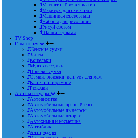
Магнитный конструктор
Маркеры для скетчинга
Машинка-перевертыш
Наборы для рисования
Рисуй светом
Шапки с ушами
TV Shop
Галантерея
Женские сумки
Зонты
Кошельки
Мужские сумки
Поясная сумка
Сумки, рюкзаки, кенгуру для мам
Клатчи и портмоне
Рюкзаки
Автоаксессуары
Автовизитка
Автомобильные органайзеры
Автомобильные пылесосы
Автомобильные шторки
Автохимия и косметика
Антиблик
Антирадары
Видеорегистраторы