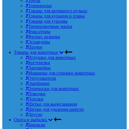
Тенты
Термоноски
Товары для активного отдыха
Товары для купания и пляжа
Товары для туризма
Тренировочные маски
Фиксаторы
Фитнес резинки
Эспандеры
Прочее
Товары для животных
Игрушки для животных
Когтерезки
Лапомойки
Машинки для стрижки животных
Отпугиватели
Ошейники
Переноски для животных
Поводки
Поилки
Щетки для вычесывания
Щетки для удаления шерсти
Другие
Охота и рыбалка
Бинокли