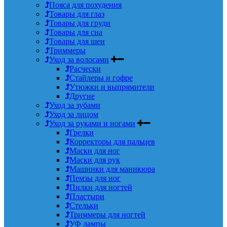
Пояса для похудения
Товары для глаз
Товары для груди
Товары для сна
Товары для шеи
Триммеры
Уход за волосами
Расчески
Стайлеры и гофре
Утюжки и выпрямители
Другие
Уход за зубами
Уход за лицом
Уход за руками и ногами
Грелки
Корректоры для пальцев
Маски для ног
Маски для рук
Машинки для маникюра
Пемзы для ног
Пилки для ногтей
Пластыри
Стельки
Триммеры для ногтей
УФ лампы