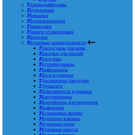
Аромадиффузоры
Будильники
Вешалки
Водонагреватели
Зажигалки
Защита от насекомых
Копилки
Кухонные принадлежности
Аксессуары для вина
Баночки для специй
Блендеры
Бутербродницы
Вафельницы
Весы кухонные
Диспенсеры для кухни
Дуршлаги
Измельчители кухонные
Капучинаторы
Контейнеры для продуктов
Кофеварки
Кулинарные формы
Кухонные коврики
Кухонные ножи
Кухонные прессы
Лотки столовые