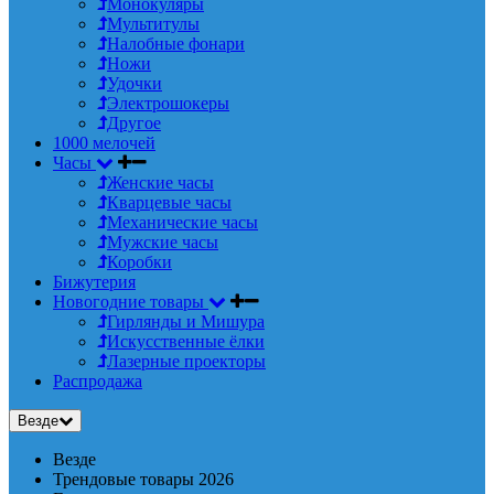
Монокуляры
Мультитулы
Налобные фонари
Ножи
Удочки
Электрошокеры
Другое
1000 мелочей
Часы
Женские часы
Кварцевые часы
Механические часы
Мужские часы
Коробки
Бижутерия
Новогодние товары
Гирлянды и Мишура
Искусственные ёлки
Лазерные проекторы
Распродажа
Везде
Везде
Трендовые товары 2026