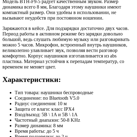
Модель BTH-F9-5 радует качественным звуком. Размер
динамика всего 8 мм, Благодаря этому наушники имеют
компактный размер. Они удобны в использовании, не
вызывают неудобств при постоянном ношении.
Заряжаются в кейсе. Для подзарядки достаточно двух часов.
Период работы в активном режиме без зарядки довольно
большой, ведь слушать любимую музыку или разговаривать
можно 5 часов. Микрофон, встроенный внутрь наушников,
великолепно улавливает звук, позволяя вести разговор
комфортно. Корпус наушников изготавливается из abs
пластика. Материал устойчив к перепадам температур, со
временем не меняет цвет.
Характеристики:
Тип товара: наушники беспроводные
Соединение: по Bluetooth V5.0
Радиус соединения: 10 м
Защита от влаги: класс IPX4
Вход/выход: 5В \ 1A и 5В \ 1A
Частотный диапазон: 50-8 KHz
Размер динамика: 8 мм
Время работы: до 5 ч
Время подзарядки: до 2 ч