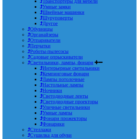
Транспортеры для мебели
Умные замки
Швейные машинки
Шуруповерты
Другое
Обувницы
Органайзеры
Отпариватели
Перчатки
Роботы-пылесосы
Садовые опрыскиватели
Светильники, лампы, фонари
Интерьерные светильники
Кемпинговые фонари
Лампы потолочные
Настольные лампы
Ночники
Светодиодные ленты
Светодиодные проекторы
Уличные светильники
Умные лампы
Фонари прожекторы
Фонарики
Стеллажи
Сушилка для обуви