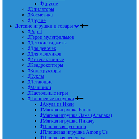
Другие
Эпиляторы
Косметика
Другие
Детские игрушки и товары
Pop It
Герои мультфильмов
Детские гаджеты
Для девочек
Для мальчиков
Интерактивные
Квадрокоптеры
Конструкторы
Куклы
Летающие
Машинки
Настольные игры
Плюшевые игрушки
Акула из Икеи
Мягкая игрушка Банан
Мягкая игрушка Лама (Альпака)
Мягкая игрушка Пикачу
Плюшевая гусеница
Плюшевая игрушка Among Us
Плюшевая черепаха