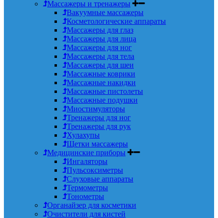
Массажеры и тренажеры
Вакуумные массажеры
Косметологические аппараты
Массажеры для глаз
Массажеры для лица
Массажеры для ног
Массажеры для тела
Массажеры для шеи
Массажные коврики
Массажные накидки
Массажные пистолеты
Массажные подушки
Миостимуляторы
Тренажеры для ног
Тренажеры для рук
Хулахупы
Щетки массажеры
Медицинские приборы
Ингаляторы
Пульсоксиметры
Слуховые аппараты
Термометры
Тонометры
Органайзер для косметики
Очистители для кистей