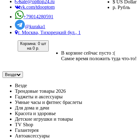
sale@opttop24.ru
$ US Dollar
vk.com/tdooptom
р. Рубль
+79014280591
@kuraka1
г. Москва, Тихорецкий бул., 1
Корзина:
0 шт
на
0 р.
В корзине сейчас пусто :(
Самое время положить туда что-то!
Везде
Везде
Трендовые товары 2026
Гаджеты и аксессуары
Умные часы и фитнес браслеты
Для дома и дачи
Красота и здоровье
Детские игрушки и товары
TV Shop
Галантерея
Автоаксессуары