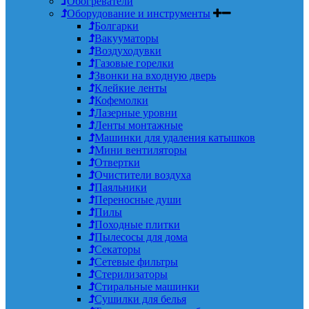
Обогреватели
Оборудование и инструменты
Болгарки
Вакууматоры
Воздуходувки
Газовые горелки
Звонки на входную дверь
Клейкие ленты
Кофемолки
Лазерные уровни
Ленты монтажные
Машинки для удаления катышков
Мини вентиляторы
Отвертки
Очистители воздуха
Паяльники
Переносные души
Пилы
Походные плитки
Пылесосы для дома
Секаторы
Сетевые фильтры
Стерилизаторы
Стиральные машинки
Сушилки для белья