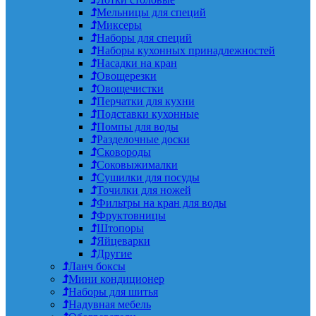
Мельницы для специй
Миксеры
Наборы для специй
Наборы кухонных принадлежностей
Насадки на кран
Овощерезки
Овощечистки
Перчатки для кухни
Подставки кухонные
Помпы для воды
Разделочные доски
Сковороды
Соковыжималки
Сушилки для посуды
Точилки для ножей
Фильтры на кран для воды
Фруктовницы
Штопоры
Яйцеварки
Другие
Ланч боксы
Мини кондиционер
Наборы для шитья
Надувная мебель