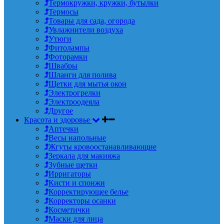
Термокружки, кружки, бутылки
Термосы
Товары для сада, огорода
Увлажнители воздуха
Утюги
Фитолампы
Фоторамки
Швабры
Шланги для полива
Щетки для мытья окон
Электрогрелки
Электроодеяла
Другое
Красота и здоровье
Аптечки
Весы напольные
Жгуты кровоостанавливающие
Зеркала для макияжа
Зубные щетки
Ирригаторы
Кисти и спонжи
Корректирующее белье
Корректоры осанки
Косметички
Маски для лица