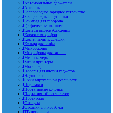
Автомобильные держатели
Антенны
Беспроводное зарядное устройство
Беспроводные наушники
Геймпад для телефона
Графические планшеты
Камеры видеонаблюдения
Караоке микрофон
Карты памяти, флешки
Кольца для селфи
Микроскопы
Микрофоны для записи
Мини камеры
Мини принтеры
Моноподы
Наборы для чистки гаджетов
Наушники
Очки виртуальной реальности
Подставки
Портативные колонки
Портативный вентилятор
Проекторы
Стилусы
Столики для ноутбука
ТВ приставки