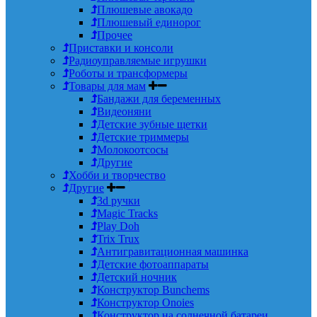
Плюшевые авокадо
Плюшевый единорог
Прочее
Приставки и консоли
Радиоуправляемые игрушки
Роботы и трансформеры
Товары для мам
Бандажи для беременных
Видеоняни
Детские зубные щетки
Детские триммеры
Молокоотсосы
Другие
Хобби и творчество
Другие
3d ручки
Magic Tracks
Play Doh
Trix Trux
Антигравитационная машинка
Детские фотоаппараты
Детский ночник
Конструктор Bunchems
Конструктор Onoies
Конструктор на солнечной батареи