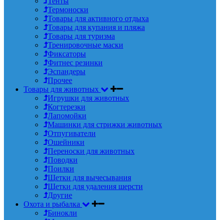
Тенты
Термоноски
Товары для активного отдыха
Товары для купания и пляжа
Товары для туризма
Тренировочные маски
Фиксаторы
Фитнес резинки
Эспандеры
Прочее
Товары для животных
Игрушки для животных
Когтерезки
Лапомойки
Машинки для стрижки животных
Отпугиватели
Ошейники
Переноски для животных
Поводки
Поилки
Щетки для вычесывания
Щетки для удаления шерсти
Другие
Охота и рыбалка
Бинокли