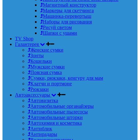
Магнитный конструктор
Маркеры для скетчинга
Машинка-перевертыш
Наборы для рисования
Рисуй светом
Шапки с ушами
TV Shop
Галантерея
Женские сумки
Зонты
Кошельки
Мужские сумки
Поясная сумка
Сумки, рюкзаки, кенгуру для мам
Клатчи и портмоне
Рюкзаки
Автоаксессуары
Автовизитка
Автомобильные органайзеры
Автомобильные пылесосы
Автомобильные шторки
Автохимия и косметика
Антиблик
Антирадары
Видеорегистраторы