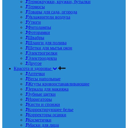
Термокружки, кружки, бутылки
Термосы
Товары для сада, огорода
Увлажнители воздуха
Утюги
Фитолампы
Фоторамки
Швабры
Шланги для полива
Щетки для мытья окон
Электрогрелки
Электроодеяла
Другое
Красота и здоровье
Аптечки
Весы напольные
Жгуты кровоостанавливающие
Зеркала для макияжа
Зубные щетки
Ирригаторы
Кисти и спонжи
Корректирующее белье
Корректоры осанки
Косметички
Маски для лица