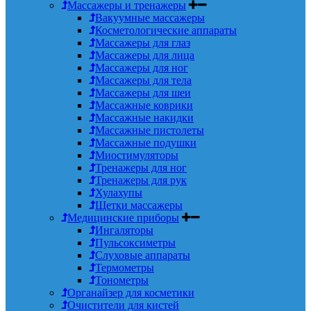
Массажеры и тренажеры
Вакуумные массажеры
Косметологические аппараты
Массажеры для глаз
Массажеры для лица
Массажеры для ног
Массажеры для тела
Массажеры для шеи
Массажные коврики
Массажные накидки
Массажные пистолеты
Массажные подушки
Миостимуляторы
Тренажеры для ног
Тренажеры для рук
Хулахупы
Щетки массажеры
Медицинские приборы
Ингаляторы
Пульсоксиметры
Слуховые аппараты
Термометры
Тонометры
Органайзер для косметики
Очистители для кистей