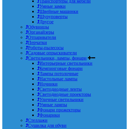
Транспортеры для мебели
Умные замки
Швейные машинки
Шуруповерты
Другое
Обувницы
Органайзеры
Отпариватели
Перчатки
Роботы-пылесосы
Садовые опрыскиватели
Светильники, лампы, фонари
Интерьерные светильники
Кемпинговые фонари
Лампы потолочные
Настольные лампы
Ночники
Светодиодные ленты
Светодиодные проекторы
Уличные светильники
Умные лампы
Фонари прожекторы
Фонарики
Стеллажи
Сушилка для обуви