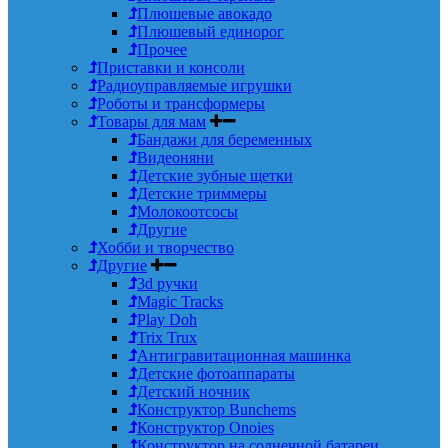
Плюшевые авокадо
Плюшевый единорог
Прочее
Приставки и консоли
Радиоуправляемые игрушки
Роботы и трансформеры
Товары для мам
Бандажи для беременных
Видеоняни
Детские зубные щетки
Детские триммеры
Молокоотсосы
Другие
Хобби и творчество
Другие
3d ручки
Magic Tracks
Play Doh
Trix Trux
Антигравитационная машинка
Детские фотоаппараты
Детский ночник
Конструктор Bunchems
Конструктор Onoies
Конструктор на солнечной батареи