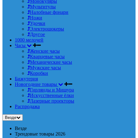
Монокуляры
Мультитулы
Налобные фонари
Ножи
Удочки
Электрошокеры
Другое
1000 мелочей
Часы
Женские часы
Кварцевые часы
Механические часы
Мужские часы
Коробки
Бижутерия
Новогодние товары
Гирлянды и Мишура
Искусственные ёлки
Лазерные проекторы
Распродажа
Везде
Везде
Трендовые товары 2026