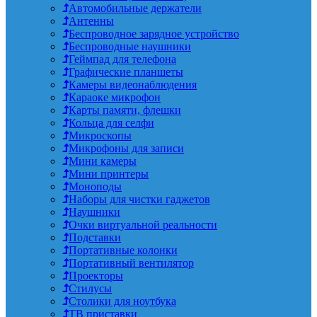
Автомобильные держатели
Антенны
Беспроводное зарядное устройство
Беспроводные наушники
Геймпад для телефона
Графические планшеты
Камеры видеонаблюдения
Караоке микрофон
Карты памяти, флешки
Кольца для селфи
Микроскопы
Микрофоны для записи
Мини камеры
Мини принтеры
Моноподы
Наборы для чистки гаджетов
Наушники
Очки виртуальной реальности
Подставки
Портативные колонки
Портативный вентилятор
Проекторы
Стилусы
Столики для ноутбука
ТВ приставки