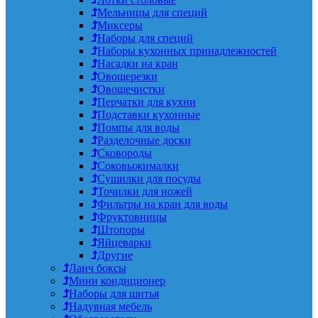
Мельницы для специй
Миксеры
Наборы для специй
Наборы кухонных принадлежностей
Насадки на кран
Овощерезки
Овощечистки
Перчатки для кухни
Подставки кухонные
Помпы для воды
Разделочные доски
Сковороды
Соковыжималки
Сушилки для посуды
Точилки для ножей
Фильтры на кран для воды
Фруктовницы
Штопоры
Яйцеварки
Другие
Ланч боксы
Мини кондиционер
Наборы для шитья
Надувная мебель