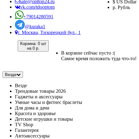
sale@opttop24.ru
$ US Dollar
vk.com/tdooptom
р. Рубль
+79014280591
@kuraka1
г. Москва, Тихорецкий бул., 1
Корзина:
0 шт
на
0 р.
В корзине сейчас пусто :(
Самое время положить туда что-то!
Везде
Везде
Трендовые товары 2026
Гаджеты и аксессуары
Умные часы и фитнес браслеты
Для дома и дачи
Красота и здоровье
Детские игрушки и товары
TV Shop
Галантерея
Автоаксессуары