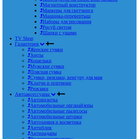
Магнитный конструктор
Маркеры для скетчинга
Машинка-перевертыш
Наборы для рисования
Рисуй светом
Шапки с ушами
TV Shop
Галантерея
Женские сумки
Зонты
Кошельки
Мужские сумки
Поясная сумка
Сумки, рюкзаки, кенгуру для мам
Клатчи и портмоне
Рюкзаки
Автоаксессуары
Автовизитка
Автомобильные органайзеры
Автомобильные пылесосы
Автомобильные шторки
Автохимия и косметика
Антиблик
Антирадары
Видеорегистраторы