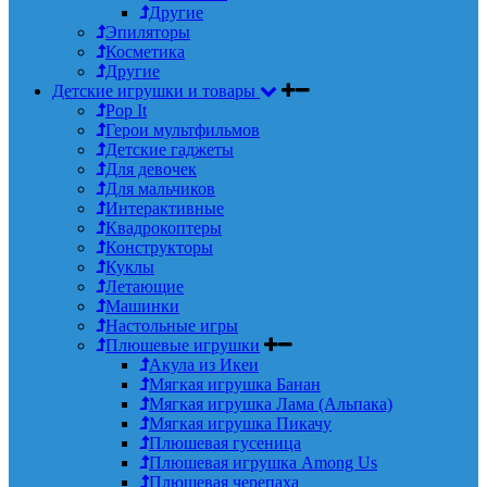
Другие
Эпиляторы
Косметика
Другие
Детские игрушки и товары
Pop It
Герои мультфильмов
Детские гаджеты
Для девочек
Для мальчиков
Интерактивные
Квадрокоптеры
Конструкторы
Куклы
Летающие
Машинки
Настольные игры
Плюшевые игрушки
Акула из Икеи
Мягкая игрушка Банан
Мягкая игрушка Лама (Альпака)
Мягкая игрушка Пикачу
Плюшевая гусеница
Плюшевая игрушка Among Us
Плюшевая черепаха