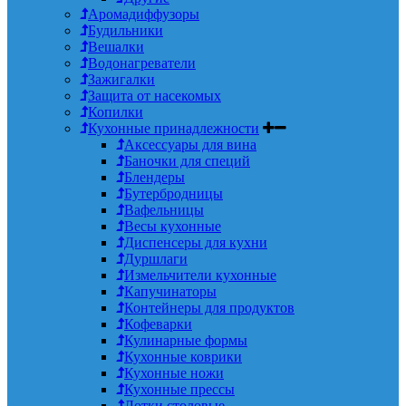
Аромадиффузоры
Будильники
Вешалки
Водонагреватели
Зажигалки
Защита от насекомых
Копилки
Кухонные принадлежности
Аксессуары для вина
Баночки для специй
Блендеры
Бутербродницы
Вафельницы
Весы кухонные
Диспенсеры для кухни
Дуршлаги
Измельчители кухонные
Капучинаторы
Контейнеры для продуктов
Кофеварки
Кулинарные формы
Кухонные коврики
Кухонные ножи
Кухонные прессы
Лотки столовые