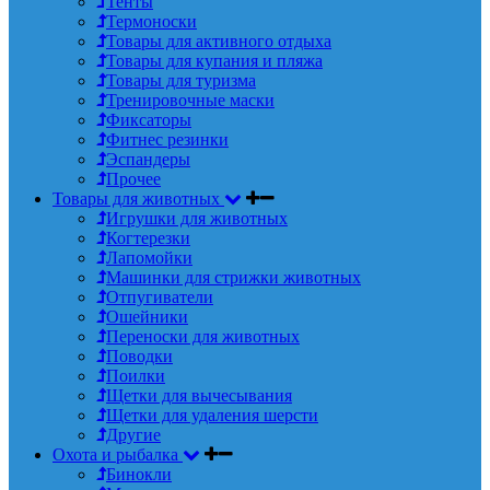
Тенты
Термоноски
Товары для активного отдыха
Товары для купания и пляжа
Товары для туризма
Тренировочные маски
Фиксаторы
Фитнес резинки
Эспандеры
Прочее
Товары для животных
Игрушки для животных
Когтерезки
Лапомойки
Машинки для стрижки животных
Отпугиватели
Ошейники
Переноски для животных
Поводки
Поилки
Щетки для вычесывания
Щетки для удаления шерсти
Другие
Охота и рыбалка
Бинокли