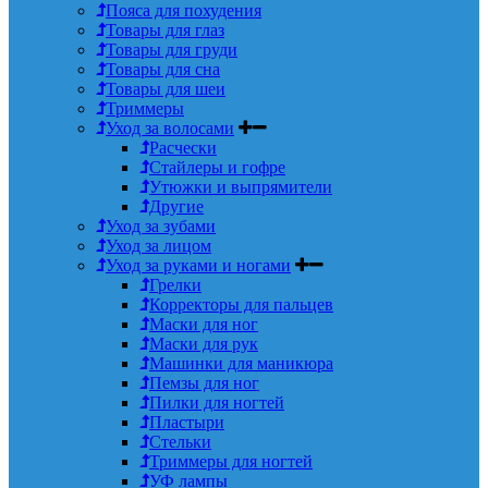
Пояса для похудения
Товары для глаз
Товары для груди
Товары для сна
Товары для шеи
Триммеры
Уход за волосами
Расчески
Стайлеры и гофре
Утюжки и выпрямители
Другие
Уход за зубами
Уход за лицом
Уход за руками и ногами
Грелки
Корректоры для пальцев
Маски для ног
Маски для рук
Машинки для маникюра
Пемзы для ног
Пилки для ногтей
Пластыри
Стельки
Триммеры для ногтей
УФ лампы