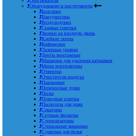
Обогреватели
Оборудование и инструменты
Болгарки
Вакууматоры
Воздуходувки
Газовые горелки
Звонки на входную дверь
Клейкие ленты
Кофемолки
Лазерные уровни
Ленты монтажные
Машинки для удаления катышков
Мини вентиляторы
Отвертки
Очистители воздуха
Паяльники
Переносные души
Пилы
Походные плитки
Пылесосы для дома
Секаторы
Сетевые фильтры
Стерилизаторы
Стиральные машинки
Сушилки для белья