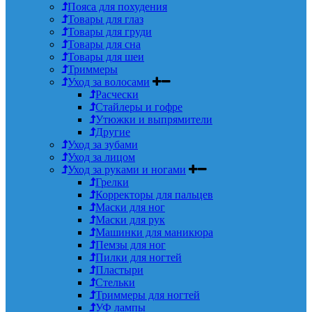
Пояса для похудения
Товары для глаз
Товары для груди
Товары для сна
Товары для шеи
Триммеры
Уход за волосами
Расчески
Стайлеры и гофре
Утюжки и выпрямители
Другие
Уход за зубами
Уход за лицом
Уход за руками и ногами
Грелки
Корректоры для пальцев
Маски для ног
Маски для рук
Машинки для маникюра
Пемзы для ног
Пилки для ногтей
Пластыри
Стельки
Триммеры для ногтей
УФ лампы