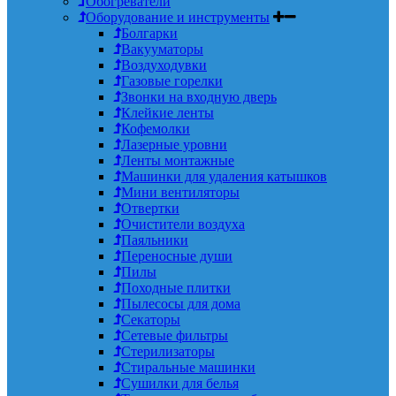
Обогреватели
Оборудование и инструменты
Болгарки
Вакууматоры
Воздуходувки
Газовые горелки
Звонки на входную дверь
Клейкие ленты
Кофемолки
Лазерные уровни
Ленты монтажные
Машинки для удаления катышков
Мини вентиляторы
Отвертки
Очистители воздуха
Паяльники
Переносные души
Пилы
Походные плитки
Пылесосы для дома
Секаторы
Сетевые фильтры
Стерилизаторы
Стиральные машинки
Сушилки для белья