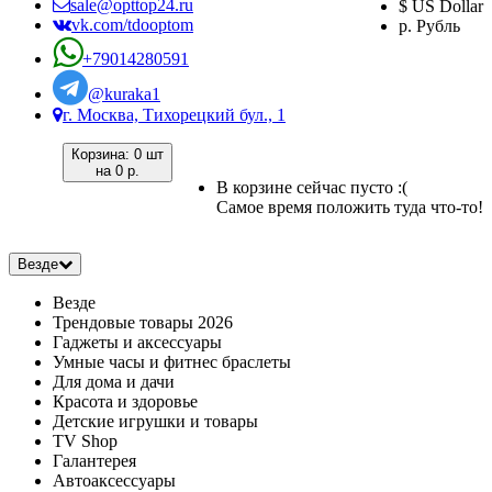
sale@opttop24.ru
$ US Dollar
vk.com/tdooptom
р. Рубль
+79014280591
@kuraka1
г. Москва, Тихорецкий бул., 1
Корзина:
0 шт
на
0 р.
В корзине сейчас пусто :(
Самое время положить туда что-то!
Везде
Везде
Трендовые товары 2026
Гаджеты и аксессуары
Умные часы и фитнес браслеты
Для дома и дачи
Красота и здоровье
Детские игрушки и товары
TV Shop
Галантерея
Автоаксессуары