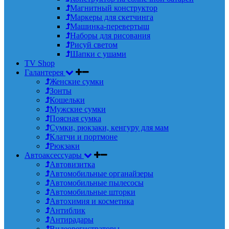
Магнитный конструктор
Маркеры для скетчинга
Машинка-перевертыш
Наборы для рисования
Рисуй светом
Шапки с ушами
TV Shop
Галантерея
Женские сумки
Зонты
Кошельки
Мужские сумки
Поясная сумка
Сумки, рюкзаки, кенгуру для мам
Клатчи и портмоне
Рюкзаки
Автоаксессуары
Автовизитка
Автомобильные органайзеры
Автомобильные пылесосы
Автомобильные шторки
Автохимия и косметика
Антиблик
Антирадары
Видеорегистраторы