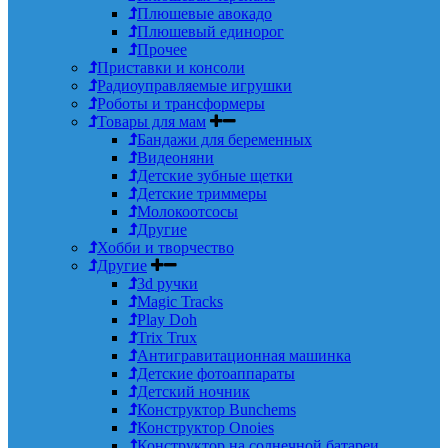
Плюшевые авокадо
Плюшевый единорог
Прочее
Приставки и консоли
Радиоуправляемые игрушки
Роботы и трансформеры
Товары для мам
Бандажи для беременных
Видеоняни
Детские зубные щетки
Детские триммеры
Молокоотсосы
Другие
Хобби и творчество
Другие
3d ручки
Magic Tracks
Play Doh
Trix Trux
Антигравитационная машинка
Детские фотоаппараты
Детский ночник
Конструктор Bunchems
Конструктор Onoies
Конструктор на солнечной батареи