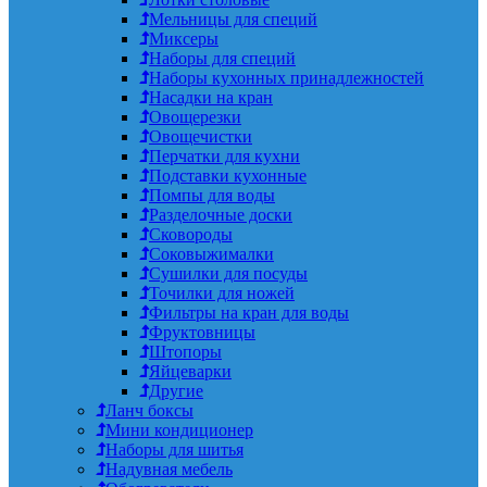
Мельницы для специй
Миксеры
Наборы для специй
Наборы кухонных принадлежностей
Насадки на кран
Овощерезки
Овощечистки
Перчатки для кухни
Подставки кухонные
Помпы для воды
Разделочные доски
Сковороды
Соковыжималки
Сушилки для посуды
Точилки для ножей
Фильтры на кран для воды
Фруктовницы
Штопоры
Яйцеварки
Другие
Ланч боксы
Мини кондиционер
Наборы для шитья
Надувная мебель