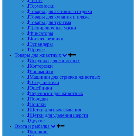
Тенты
Термоноски
Товары для активного отдыха
Товары для купания и пляжа
Товары для туризма
Тренировочные маски
Фиксаторы
Фитнес резинки
Эспандеры
Прочее
Товары для животных
Игрушки для животных
Когтерезки
Лапомойки
Машинки для стрижки животных
Отпугиватели
Ошейники
Переноски для животных
Поводки
Поилки
Щетки для вычесывания
Щетки для удаления шерсти
Другие
Охота и рыбалка
Бинокли