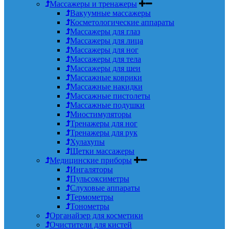
Массажеры и тренажеры
Вакуумные массажеры
Косметологические аппараты
Массажеры для глаз
Массажеры для лица
Массажеры для ног
Массажеры для тела
Массажеры для шеи
Массажные коврики
Массажные накидки
Массажные пистолеты
Массажные подушки
Миостимуляторы
Тренажеры для ног
Тренажеры для рук
Хулахупы
Щетки массажеры
Медицинские приборы
Ингаляторы
Пульсоксиметры
Слуховые аппараты
Термометры
Тонометры
Органайзер для косметики
Очистители для кистей