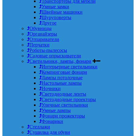
Транспортеры для мебели
Умные замки
Швейные машинки
Шуруповерты
Другое
Обувницы
Органайзеры
Отпариватели
Перчатки
Роботы-пылесосы
Садовые опрыскиватели
Светильники, лампы, фонари
Интерьерные светильники
Кемпинговые фонари
Лампы потолочные
Настольные лампы
Ночники
Светодиодные ленты
Светодиодные проекторы
Уличные светильники
Умные лампы
Фонари прожекторы
Фонарики
Стеллажи
Сушилка для обуви