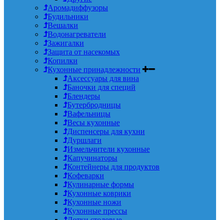
Аромадиффузоры
Будильники
Вешалки
Водонагреватели
Зажигалки
Защита от насекомых
Копилки
Кухонные принадлежности
Аксессуары для вина
Баночки для специй
Блендеры
Бутербродницы
Вафельницы
Весы кухонные
Диспенсеры для кухни
Дуршлаги
Измельчители кухонные
Капучинаторы
Контейнеры для продуктов
Кофеварки
Кулинарные формы
Кухонные коврики
Кухонные ножи
Кухонные прессы
Лотки столовые