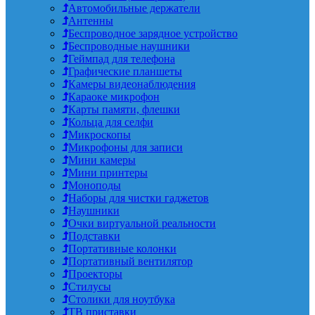
Автомобильные держатели
Антенны
Беспроводное зарядное устройство
Беспроводные наушники
Геймпад для телефона
Графические планшеты
Камеры видеонаблюдения
Караоке микрофон
Карты памяти, флешки
Кольца для селфи
Микроскопы
Микрофоны для записи
Мини камеры
Мини принтеры
Моноподы
Наборы для чистки гаджетов
Наушники
Очки виртуальной реальности
Подставки
Портативные колонки
Портативный вентилятор
Проекторы
Стилусы
Столики для ноутбука
ТВ приставки