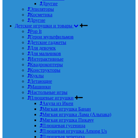
Другие
Эпиляторы
Косметика
Другие
Детские игрушки и товары
Pop It
Герои мультфильмов
Детские гаджеты
Для девочек
Для мальчиков
Интерактивные
Квадрокоптеры
Конструкторы
Куклы
Летающие
Машинки
Настольные игры
Плюшевые игрушки
Акула из Икеи
Мягкая игрушка Банан
Мягкая игрушка Лама (Альпака)
Мягкая игрушка Пикачу
Плюшевая гусеница
Плюшевая игрушка Among Us
Плюшевая черепаха