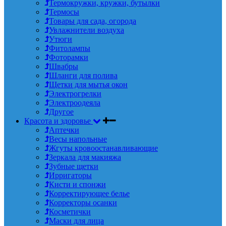
Термокружки, кружки, бутылки
Термосы
Товары для сада, огорода
Увлажнители воздуха
Утюги
Фитолампы
Фоторамки
Швабры
Шланги для полива
Щетки для мытья окон
Электрогрелки
Электроодеяла
Другое
Красота и здоровье
Аптечки
Весы напольные
Жгуты кровоостанавливающие
Зеркала для макияжа
Зубные щетки
Ирригаторы
Кисти и спонжи
Корректирующее белье
Корректоры осанки
Косметички
Маски для лица