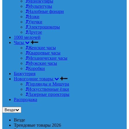
Монокуляры
Мультитулы
Налобные фонари
Ножи
Удочки
Электрошокеры
Другое
1000 мелочей
Часы
Женские часы
Кварцевые часы
Механические часы
Мужские часы
Коробки
Бижутерия
Новогодние товары
Гирлянды и Мишура
Искусственные ёлки
Лазерные проекторы
Распродажа
Везде
Везде
Трендовые товары 2026