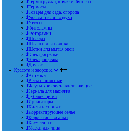
Термокружки, кружки, бутылки
Термосы
Товары для сада, огорода
Увлажнители воздуха
Утюги
Фитолампы
Фоторамки
Швабры
Шланги для полива
Щетки для мытья окон
Электрогрелки
Электроодеяла
Другое
Красота и здоровье
Аптечки
Весы напольные
Жгуты кровоостанавливающие
Зеркала для макияжа
Зубные щетки
Ирригаторы
Кисти и спонжи
Корректирующее белье
Корректоры осанки
Косметички
Маски для лица