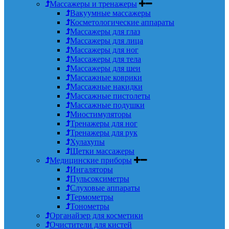
Массажеры и тренажеры
Вакуумные массажеры
Косметологические аппараты
Массажеры для глаз
Массажеры для лица
Массажеры для ног
Массажеры для тела
Массажеры для шеи
Массажные коврики
Массажные накидки
Массажные пистолеты
Массажные подушки
Миостимуляторы
Тренажеры для ног
Тренажеры для рук
Хулахупы
Щетки массажеры
Медицинские приборы
Ингаляторы
Пульсоксиметры
Слуховые аппараты
Термометры
Тонометры
Органайзер для косметики
Очистители для кистей