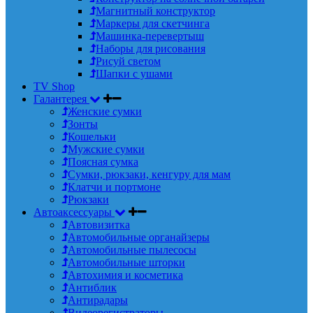
Магнитный конструктор
Маркеры для скетчинга
Машинка-перевертыш
Наборы для рисования
Рисуй светом
Шапки с ушами
TV Shop
Галантерея
Женские сумки
Зонты
Кошельки
Мужские сумки
Поясная сумка
Сумки, рюкзаки, кенгуру для мам
Клатчи и портмоне
Рюкзаки
Автоаксессуары
Автовизитка
Автомобильные органайзеры
Автомобильные пылесосы
Автомобильные шторки
Автохимия и косметика
Антиблик
Антирадары
Видеорегистраторы