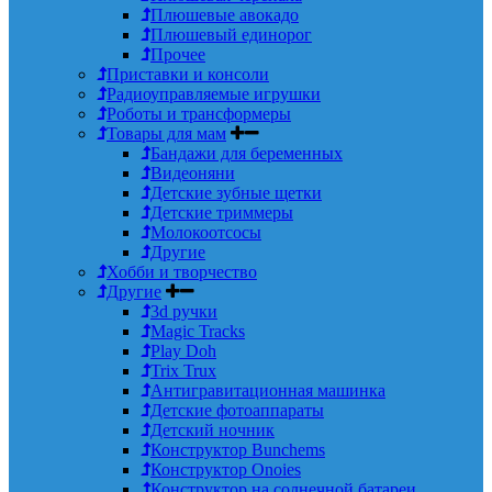
Плюшевые авокадо
Плюшевый единорог
Прочее
Приставки и консоли
Радиоуправляемые игрушки
Роботы и трансформеры
Товары для мам
Бандажи для беременных
Видеоняни
Детские зубные щетки
Детские триммеры
Молокоотсосы
Другие
Хобби и творчество
Другие
3d ручки
Magic Tracks
Play Doh
Trix Trux
Антигравитационная машинка
Детские фотоаппараты
Детский ночник
Конструктор Bunchems
Конструктор Onoies
Конструктор на солнечной батареи