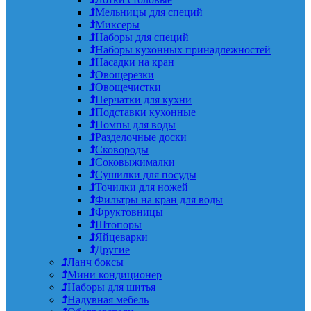
Мельницы для специй
Миксеры
Наборы для специй
Наборы кухонных принадлежностей
Насадки на кран
Овощерезки
Овощечистки
Перчатки для кухни
Подставки кухонные
Помпы для воды
Разделочные доски
Сковороды
Соковыжималки
Сушилки для посуды
Точилки для ножей
Фильтры на кран для воды
Фруктовницы
Штопоры
Яйцеварки
Другие
Ланч боксы
Мини кондиционер
Наборы для шитья
Надувная мебель