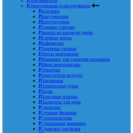
Обогреватели
Оборудование и инструменты
Болгарки
Вакууматоры
Воздуходувки
Газовые горелки
Звонки на входную дверь
Клейкие ленты
Кофемолки
Лазерные уровни
Ленты монтажные
Машинки для удаления катышков
Мини вентиляторы
Отвертки
Очистители воздуха
Паяльники
Переносные души
Пилы
Походные плитки
Пылесосы для дома
Секаторы
Сетевые фильтры
Стерилизаторы
Стиральные машинки
Сушилки для белья