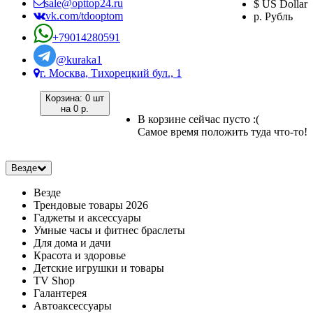
sale@opttop24.ru
$ US Dollar
vk.com/tdooptom
р. Рубль
+79014280591
@kuraka1
г. Москва, Тихорецкий бул., 1
Корзина:
0 шт
на
0 р.
В корзине сейчас пусто :(
Самое время положить туда что-то!
Везде
Везде
Трендовые товары 2026
Гаджеты и аксессуары
Умные часы и фитнес браслеты
Для дома и дачи
Красота и здоровье
Детские игрушки и товары
TV Shop
Галантерея
Автоаксессуары