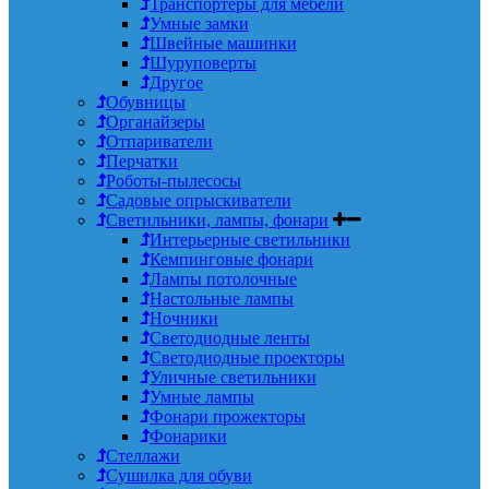
Транспортеры для мебели
Умные замки
Швейные машинки
Шуруповерты
Другое
Обувницы
Органайзеры
Отпариватели
Перчатки
Роботы-пылесосы
Садовые опрыскиватели
Светильники, лампы, фонари
Интерьерные светильники
Кемпинговые фонари
Лампы потолочные
Настольные лампы
Ночники
Светодиодные ленты
Светодиодные проекторы
Уличные светильники
Умные лампы
Фонари прожекторы
Фонарики
Стеллажи
Сушилка для обуви