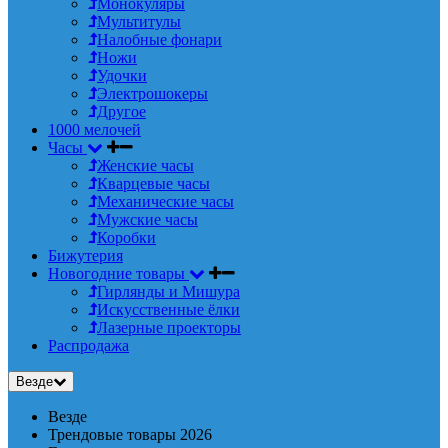
Монокуляры
Мультитулы
Налобные фонари
Ножи
Удочки
Электрошокеры
Другое
1000 мелочей
Часы
Женские часы
Кварцевые часы
Механические часы
Мужские часы
Коробки
Бижутерия
Новогодние товары
Гирлянды и Мишура
Искусственные ёлки
Лазерные проекторы
Распродажа
Везде
Везде
Трендовые товары 2026