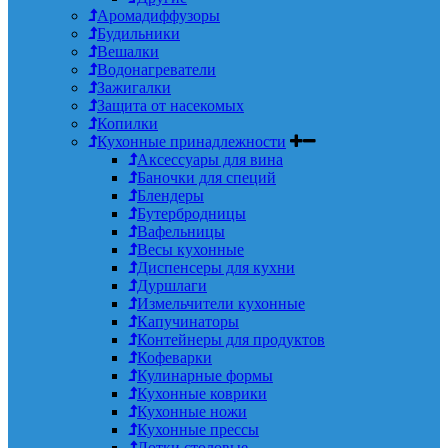
Аромадиффузоры
Будильники
Вешалки
Водонагреватели
Зажигалки
Защита от насекомых
Копилки
Кухонные принадлежности
Аксессуары для вина
Баночки для специй
Блендеры
Бутербродницы
Вафельницы
Весы кухонные
Диспенсеры для кухни
Дуршлаги
Измельчители кухонные
Капучинаторы
Контейнеры для продуктов
Кофеварки
Кулинарные формы
Кухонные коврики
Кухонные ножи
Кухонные прессы
Лотки столовые