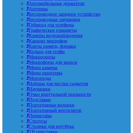
Автомобильные держатели
Антенны
Беспроводное зарядное устройство
Беспроводные наушники
Геймпад для телефона
Графические планшеты
Камеры видеонаблюдения
Караоке микрофон
Карты памяти, флешки
Кольца для селфи
Микроскопы
Микрофоны для записи
Мини камеры
Мини принтеры
Моноподы
Наборы для чистки гаджетов
Наушники
Очки виртуальной реальности
Подставки
Портативные колонки
Портативный вентилятор
Проекторы
Стилусы
Столики для ноутбука
ТВ приставки