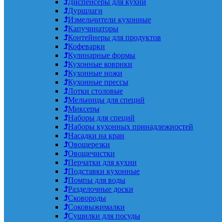
Диспенсеры для кухни
Дуршлаги
Измельчители кухонные
Капучинаторы
Контейнеры для продуктов
Кофеварки
Кулинарные формы
Кухонные коврики
Кухонные ножи
Кухонные прессы
Лотки столовые
Мельницы для специй
Миксеры
Наборы для специй
Наборы кухонных принадлежностей
Насадки на кран
Овощерезки
Овощечистки
Перчатки для кухни
Подставки кухонные
Помпы для воды
Разделочные доски
Сковороды
Соковыжималки
Сушилки для посуды