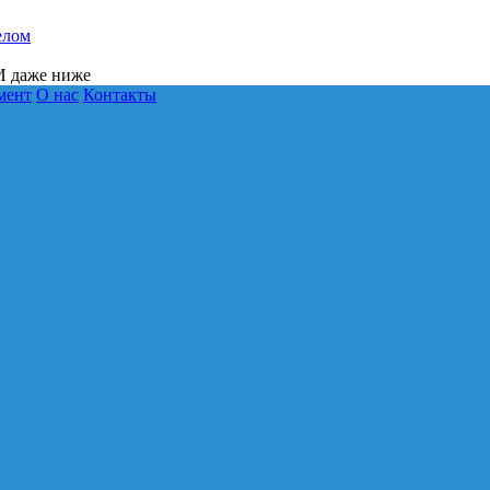
елом
 даже ниже
мент
О нас
Контакты