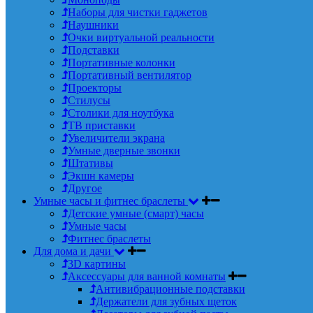
Наборы для чистки гаджетов
Наушники
Очки виртуальной реальности
Подставки
Портативные колонки
Портативный вентилятор
Проекторы
Стилусы
Столики для ноутбука
ТВ приставки
Увеличители экрана
Умные дверные звонки
Штативы
Экшн камеры
Другое
Умные часы и фитнес браслеты
Детские умные (смарт) часы
Умные часы
Фитнес браслеты
Для дома и дачи
3D картины
Аксессуары для ванной комнаты
Антивибрационные подставки
Держатели для зубных щеток