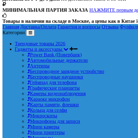
МИНИМАЛЬНАЯ ПАРТИЯ ЗАКАЗА
НАЖМИТЕ первым д
Товары в наличии на складе в Москве, а цены как в Китае
И
Главная
Доставка/Оплата
Гарантия и вопросы
Отзывы
Фулфил
Категории
Трендовые товары 2026
Гаджеты и аксессуары
Power Bank (Повербанк)
Автомобильные держатели
Антенны
Беспроводное зарядное устройство
Беспроводные наушники
Геймпад для телефона
Графические планшеты
Камеры видеонаблюдения
Караоке микрофон
Карты памяти, флешки
Кольца для селфи
Микроскопы
Микрофоны для записи
Мини камеры
Мини принтеры
Моноподы