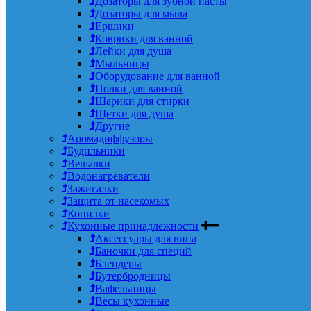
Дозаторы для зубной пасты
Дозаторы для мыла
Ершики
Коврики для ванной
Лейки для душа
Мыльницы
Оборудование для ванной
Полки для ванной
Шарики для стирки
Щетки для душа
Другие
Аромадиффузоры
Будильники
Вешалки
Водонагреватели
Зажигалки
Защита от насекомых
Копилки
Кухонные принадлежности
Аксессуары для вина
Баночки для специй
Блендеры
Бутербродницы
Вафельницы
Весы кухонные