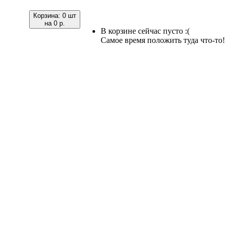
Корзина:
0 шт
на
0 р.
В корзине сейчас пусто :(
Самое время положить туда что-то!