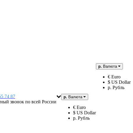
р.
Валюта
€ Euro
$ US Dollar
р. Рубль
55 74 87
р.
Валюта
тный звонок по всей России
€ Euro
$ US Dollar
р. Рубль