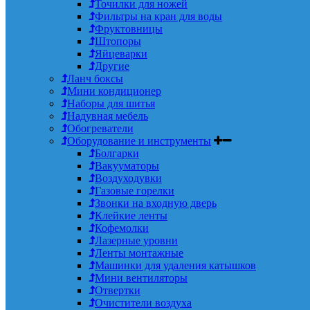
Точилки для ножей
Фильтры на кран для воды
Фруктовницы
Штопоры
Яйцеварки
Другие
Ланч боксы
Мини кондиционер
Наборы для шитья
Надувная мебель
Обогреватели
Оборудование и инструменты
Болгарки
Вакууматоры
Воздуходувки
Газовые горелки
Звонки на входную дверь
Клейкие ленты
Кофемолки
Лазерные уровни
Ленты монтажные
Машинки для удаления катышков
Мини вентиляторы
Отвертки
Очистители воздуха