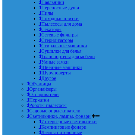
Паяльники
Переносные души
Пилы
Походные плитки
Пылесосы для дома
Секаторы
Сетевые фильтры
Стерилизаторы
Стиральные машинки
Сушилки для белья
Транспортеры для мебели
Умные замки
Швейные машинки
Шуруповерты
Другое
Обувницы
Органайзеры
Отпариватели
Перчатки
Роботы-пылесосы
Садовые опрыскиватели
Светильники, лампы, фонари
Интерьерные светильники
Кемпинговые фонари
Лампы потолочные