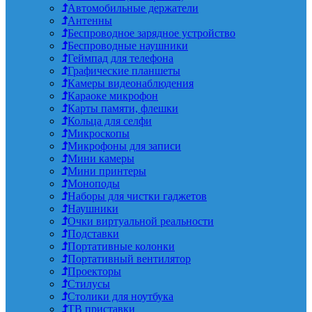
Автомобильные держатели
Антенны
Беспроводное зарядное устройство
Беспроводные наушники
Геймпад для телефона
Графические планшеты
Камеры видеонаблюдения
Караоке микрофон
Карты памяти, флешки
Кольца для селфи
Микроскопы
Микрофоны для записи
Мини камеры
Мини принтеры
Моноподы
Наборы для чистки гаджетов
Наушники
Очки виртуальной реальности
Подставки
Портативные колонки
Портативный вентилятор
Проекторы
Стилусы
Столики для ноутбука
ТВ приставки