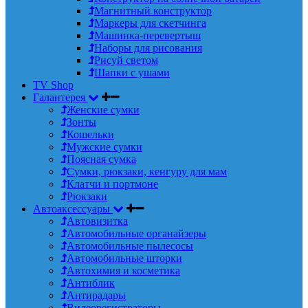
Магнитный конструктор
Маркеры для скетчинга
Машинка-перевертыш
Наборы для рисования
Рисуй светом
Шапки с ушами
TV Shop
Галантерея
Женские сумки
Зонты
Кошельки
Мужские сумки
Поясная сумка
Сумки, рюкзаки, кенгуру для мам
Клатчи и портмоне
Рюкзаки
Автоаксессуары
Автовизитка
Автомобильные органайзеры
Автомобильные пылесосы
Автомобильные шторки
Автохимия и косметика
Антиблик
Антирадары
Видеорегистраторы