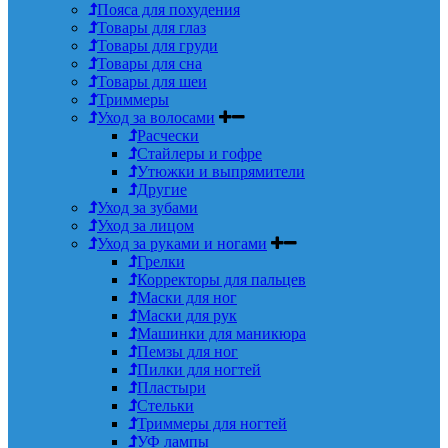
Пояса для похудения
Товары для глаз
Товары для груди
Товары для сна
Товары для шеи
Триммеры
Уход за волосами
Расчески
Стайлеры и гофре
Утюжки и выпрямители
Другие
Уход за зубами
Уход за лицом
Уход за руками и ногами
Грелки
Корректоры для пальцев
Маски для ног
Маски для рук
Машинки для маникюра
Пемзы для ног
Пилки для ногтей
Пластыри
Стельки
Триммеры для ногтей
УФ лампы