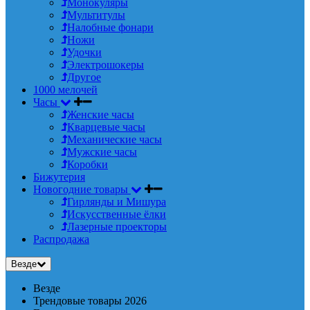
Монокуляры
Мультитулы
Налобные фонари
Ножи
Удочки
Электрошокеры
Другое
1000 мелочей
Часы
Женские часы
Кварцевые часы
Механические часы
Мужские часы
Коробки
Бижутерия
Новогодние товары
Гирлянды и Мишура
Искусственные ёлки
Лазерные проекторы
Распродажа
Везде
Везде
Трендовые товары 2026