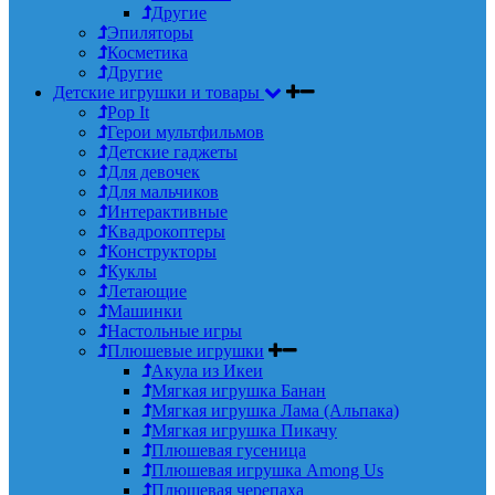
Другие
Эпиляторы
Косметика
Другие
Детские игрушки и товары
Pop It
Герои мультфильмов
Детские гаджеты
Для девочек
Для мальчиков
Интерактивные
Квадрокоптеры
Конструкторы
Куклы
Летающие
Машинки
Настольные игры
Плюшевые игрушки
Акула из Икеи
Мягкая игрушка Банан
Мягкая игрушка Лама (Альпака)
Мягкая игрушка Пикачу
Плюшевая гусеница
Плюшевая игрушка Among Us
Плюшевая черепаха