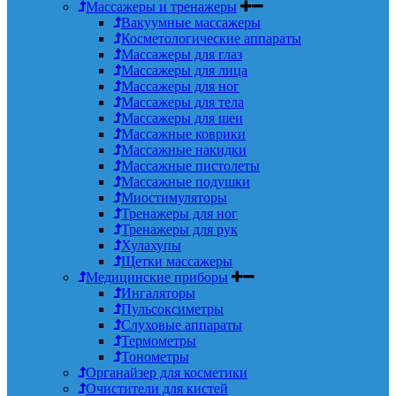
Массажеры и тренажеры
Вакуумные массажеры
Косметологические аппараты
Массажеры для глаз
Массажеры для лица
Массажеры для ног
Массажеры для тела
Массажеры для шеи
Массажные коврики
Массажные накидки
Массажные пистолеты
Массажные подушки
Миостимуляторы
Тренажеры для ног
Тренажеры для рук
Хулахупы
Щетки массажеры
Медицинские приборы
Ингаляторы
Пульсоксиметры
Слуховые аппараты
Термометры
Тонометры
Органайзер для косметики
Очистители для кистей