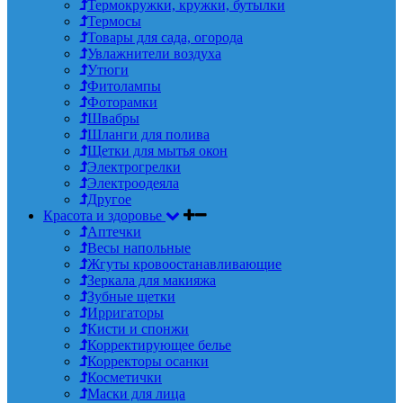
Термокружки, кружки, бутылки
Термосы
Товары для сада, огорода
Увлажнители воздуха
Утюги
Фитолампы
Фоторамки
Швабры
Шланги для полива
Щетки для мытья окон
Электрогрелки
Электроодеяла
Другое
Красота и здоровье
Аптечки
Весы напольные
Жгуты кровоостанавливающие
Зеркала для макияжа
Зубные щетки
Ирригаторы
Кисти и спонжи
Корректирующее белье
Корректоры осанки
Косметички
Маски для лица