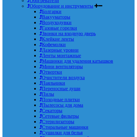
Обогреватели
Оборудование и инструменты
Болгарки
Вакууматоры
Воздуходувки
Газовые горелки
Звонки на входную дверь
Клейкие ленты
Кофемолки
Лазерные уровни
Ленты монтажные
Машинки для удаления катышков
Мини вентиляторы
Отвертки
Очистители воздуха
Паяльники
Переносные души
Пилы
Походные плитки
Пылесосы для дома
Секаторы
Сетевые фильтры
Стерилизаторы
Стиральные машинки
Сушилки для белья