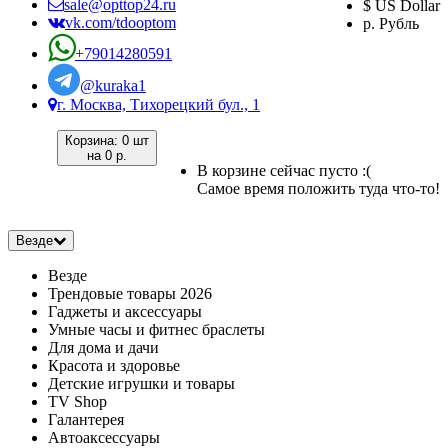
sale@opttop24.ru
$ US Dollar
vk.com/tdooptom
р. Рубль
+79014280591
@kuraka1
г. Москва, Тихорецкий бул., 1
Корзина:
0 шт
на
0 р.
В корзине сейчас пусто :(
Самое время положить туда что-то!
Везде
Везде
Трендовые товары 2026
Гаджеты и аксессуары
Умные часы и фитнес браслеты
Для дома и дачи
Красота и здоровье
Детские игрушки и товары
TV Shop
Галантерея
Автоаксессуары