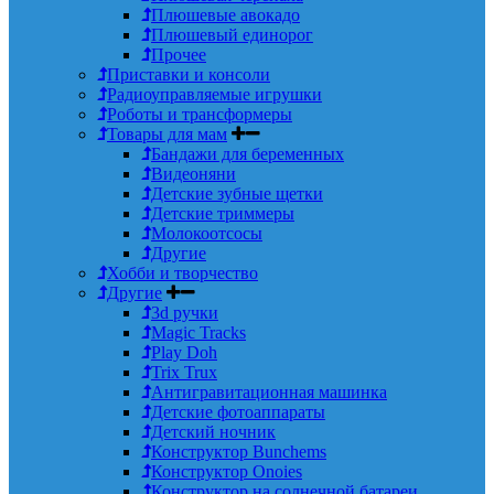
Плюшевые авокадо
Плюшевый единорог
Прочее
Приставки и консоли
Радиоуправляемые игрушки
Роботы и трансформеры
Товары для мам
Бандажи для беременных
Видеоняни
Детские зубные щетки
Детские триммеры
Молокоотсосы
Другие
Хобби и творчество
Другие
3d ручки
Magic Tracks
Play Doh
Trix Trux
Антигравитационная машинка
Детские фотоаппараты
Детский ночник
Конструктор Bunchems
Конструктор Onoies
Конструктор на солнечной батареи