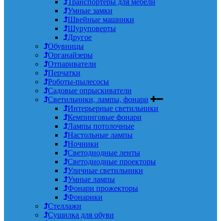
Транспортеры для мебели
Умные замки
Швейные машинки
Шуруповерты
Другое
Обувницы
Органайзеры
Отпариватели
Перчатки
Роботы-пылесосы
Садовые опрыскиватели
Светильники, лампы, фонари
Интерьерные светильники
Кемпинговые фонари
Лампы потолочные
Настольные лампы
Ночники
Светодиодные ленты
Светодиодные проекторы
Уличные светильники
Умные лампы
Фонари прожекторы
Фонарики
Стеллажи
Сушилка для обуви