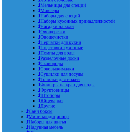
Мельницы для специй
Миксеры
Наборы для специй
Наборы кухонных принадлежностей
Насадки на кран
Овощерезки
Овощечистки
Перчатки для кухни
Подставки кухонные
Помпы для воды
Разделочные доски
Сковороды
Соковыжималки
Сушилки для посуды
Точилки для ножей
Фильтры на кран для воды
Фруктовницы
Штопоры
Яйцеварки
Другие
Ланч боксы
Мини кондиционер
Наборы для шитья
Надувная мебель