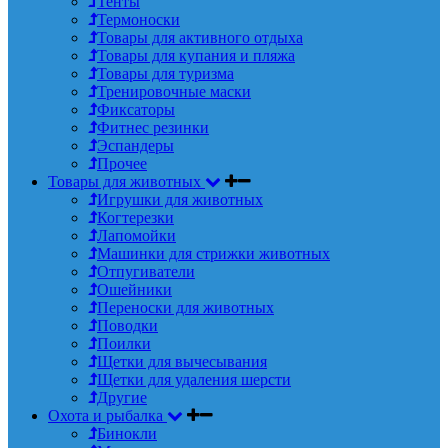
Тенты
Термоноски
Товары для активного отдыха
Товары для купания и пляжа
Товары для туризма
Тренировочные маски
Фиксаторы
Фитнес резинки
Эспандеры
Прочее
Товары для животных
Игрушки для животных
Когтерезки
Лапомойки
Машинки для стрижки животных
Отпугиватели
Ошейники
Переноски для животных
Поводки
Поилки
Щетки для вычесывания
Щетки для удаления шерсти
Другие
Охота и рыбалка
Бинокли