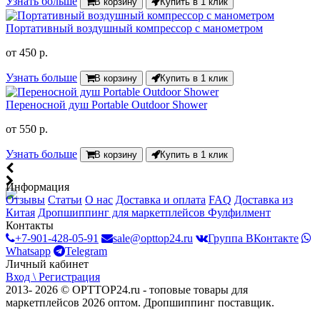
Узнать больше
В корзину
Купить в 1 клик
Портативный воздушный компрессор с манометром
от
450 р.
Узнать больше
В корзину
Купить в 1 клик
Переносной душ Portable Outdoor Shower
от
550 р.
Узнать больше
В корзину
Купить в 1 клик
Информация
Отзывы
Статьи
О нас
Доставка и оплата
FAQ
Доставка из
Китая
Дропшиппинг для маркетплейсов
Фулфилмент
Контакты
+7-901-428-05-91
sale@opttop24.ru
Группа ВКонтакте
Whatsapp
Telegram
Личный кабинет
Вход \ Регистрация
2013- 2026 © OPTTOP24.ru - топовые товары для
маркетплейсов 2026 оптом. Дропшиппинг поставщик.