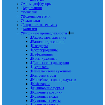
Аромадиффузоры
Будильники
Вешалки
Водонагреватели
Зажигалки
Защита от насекомых
Копилки
Кухонные принадлежности
Аксессуары для вина
Баночки для специй
Блендеры
Бутербродницы
Вафельницы
Весы кухонные
Диспенсеры для кухни
Дуршлаги
Измельчители кухонные
Капучинаторы
Контейнеры для продуктов
Кофеварки
Кулинарные формы
Кухонные коврики
Кухонные ножи
Кухонные прессы
Лотки столовые