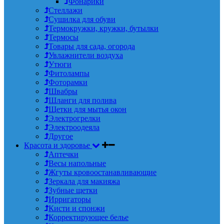
Фонарики
Стеллажи
Сушилка для обуви
Термокружки, кружки, бутылки
Термосы
Товары для сада, огорода
Увлажнители воздуха
Утюги
Фитолампы
Фоторамки
Швабры
Шланги для полива
Щетки для мытья окон
Электрогрелки
Электроодеяла
Другое
Красота и здоровье
Аптечки
Весы напольные
Жгуты кровоостанавливающие
Зеркала для макияжа
Зубные щетки
Ирригаторы
Кисти и спонжи
Корректирующее белье