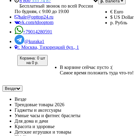
8 800
555 74 87
р.
Валюта
Бесплатный звонок по всей России
По будням, с 9:00 до 19:00
€ Euro
sale@opttop24.ru
$ US Dollar
vk.com/tdooptom
р. Рубль
+79014280591
@kuraka1
г. Москва, Тихорецкий бул., 1
Корзина:
0 шт
на
0 р.
В корзине сейчас пусто :(
Самое время положить туда что-то!
Везде
Везде
Трендовые товары 2026
Гаджеты и аксессуары
Умные часы и фитнес браслеты
Для дома и дачи
Красота и здоровье
Детские игрушки и товары