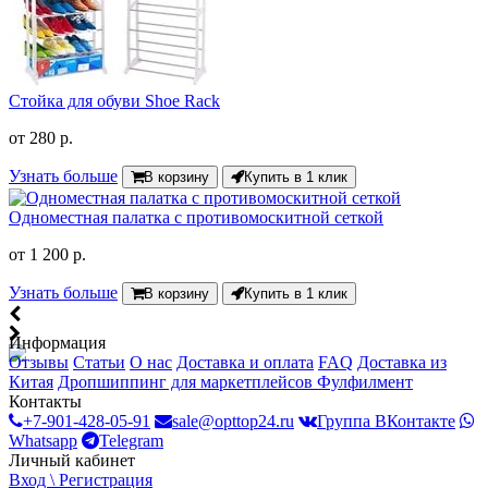
Стойка для обуви Shoe Rack
от
280 р.
Узнать больше
В корзину
Купить в 1 клик
Одноместная палатка с противомоскитной сеткой
от
1 200 р.
Узнать больше
В корзину
Купить в 1 клик
Информация
Отзывы
Статьи
О нас
Доставка и оплата
FAQ
Доставка из
Китая
Дропшиппинг для маркетплейсов
Фулфилмент
Контакты
+7-901-428-05-91
sale@opttop24.ru
Группа ВКонтакте
Whatsapp
Telegram
Личный кабинет
Вход \ Регистрация