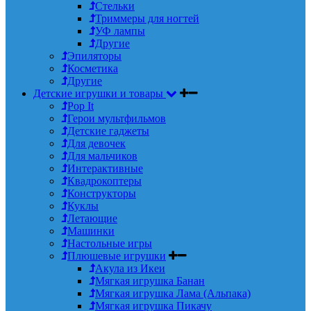
Стельки
Триммеры для ногтей
УФ лампы
Другие
Эпиляторы
Косметика
Другие
Детские игрушки и товары
Pop It
Герои мультфильмов
Детские гаджеты
Для девочек
Для мальчиков
Интерактивные
Квадрокоптеры
Конструкторы
Куклы
Летающие
Машинки
Настольные игры
Плюшевые игрушки
Акула из Икеи
Мягкая игрушка Банан
Мягкая игрушка Лама (Альпака)
Мягкая игрушка Пикачу