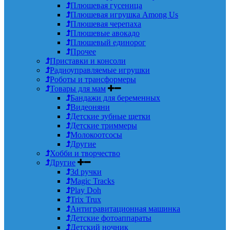
Плюшевая гусеница
Плюшевая игрушка Among Us
Плюшевая черепаха
Плюшевые авокадо
Плюшевый единорог
Прочее
Приставки и консоли
Радиоуправляемые игрушки
Роботы и трансформеры
Товары для мам
Бандажи для беременных
Видеоняни
Детские зубные щетки
Детские триммеры
Молокоотсосы
Другие
Хобби и творчество
Другие
3d ручки
Magic Tracks
Play Doh
Trix Trux
Антигравитационная машинка
Детские фотоаппараты
Детский ночник