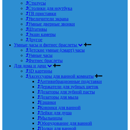
Стилусы
Столики для ноутбука
ТВ приставки
Увеличители экрана
Умные дверные звонки
Штативы
Экшн камеры
Другое
Умные часы и фитнес браслеты
Детские умные (смарт) часы
Умные часы
Фитнес браслеты
Для дома и дачи
3D картины
Аксессуары для ванной комнаты
Антивибрационные подставки
Держатели для зубных щеток
Дозаторы для зубной пасты
Дозаторы для мыла
Ершики
Коврики для ванной
Лейки для душа
Мыльницы
Оборудование для ванной
Полки для ванной