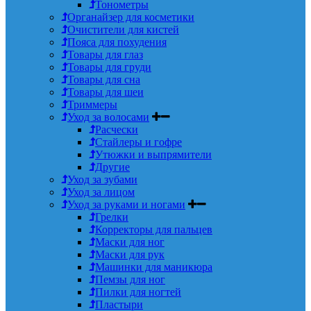
Тонометры
Органайзер для косметики
Очистители для кистей
Пояса для похудения
Товары для глаз
Товары для груди
Товары для сна
Товары для шеи
Триммеры
Уход за волосами
Расчески
Стайлеры и гофре
Утюжки и выпрямители
Другие
Уход за зубами
Уход за лицом
Уход за руками и ногами
Грелки
Корректоры для пальцев
Маски для ног
Маски для рук
Машинки для маникюра
Пемзы для ног
Пилки для ногтей
Пластыри