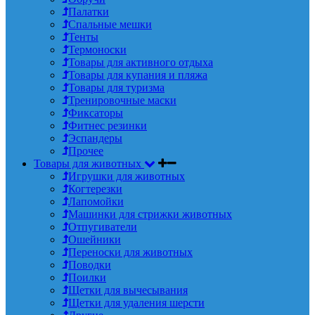
Палатки
Спальные мешки
Тенты
Термоноски
Товары для активного отдыха
Товары для купания и пляжа
Товары для туризма
Тренировочные маски
Фиксаторы
Фитнес резинки
Эспандеры
Прочее
Товары для животных
Игрушки для животных
Когтерезки
Лапомойки
Машинки для стрижки животных
Отпугиватели
Ошейники
Переноски для животных
Поводки
Поилки
Щетки для вычесывания
Щетки для удаления шерсти