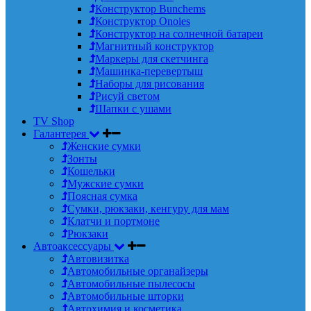
Конструктор Bunchems
Конструктор Onoies
Конструктор на солнечной батареи
Магнитный конструктор
Маркеры для скетчинга
Машинка-перевертыш
Наборы для рисования
Рисуй светом
Шапки с ушами
TV Shop
Галантерея
Женские сумки
Зонты
Кошельки
Мужские сумки
Поясная сумка
Сумки, рюкзаки, кенгуру для мам
Клатчи и портмоне
Рюкзаки
Автоаксессуары
Автовизитка
Автомобильные органайзеры
Автомобильные пылесосы
Автомобильные шторки
Автохимия и косметика