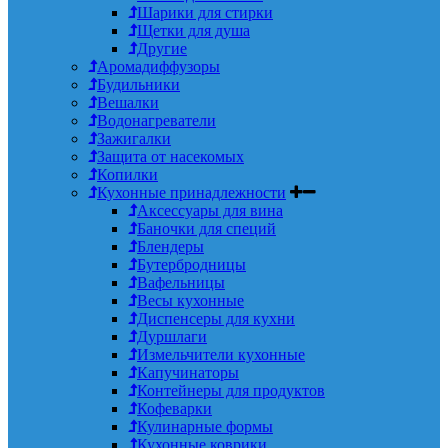
Шарики для стирки
Щетки для душа
Другие
Аромадиффузоры
Будильники
Вешалки
Водонагреватели
Зажигалки
Защита от насекомых
Копилки
Кухонные принадлежности
Аксессуары для вина
Баночки для специй
Блендеры
Бутербродницы
Вафельницы
Весы кухонные
Диспенсеры для кухни
Дуршлаги
Измельчители кухонные
Капучинаторы
Контейнеры для продуктов
Кофеварки
Кулинарные формы
Кухонные коврики