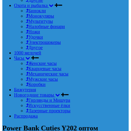
Другие
Охота и рыбалка
Бинокли
Монокуляры
Мультитулы
Налобные фонари
Ножи
Удочки
Электрошокеры
Другое
1000 мелочей
Часы
Женские часы
Кварцевые часы
Механические часы
Мужские часы
Коробки
Бижутерия
Новогодние товары
Гирлянды и Мишура
Искусственные ёлки
Лазерные проекторы
Распродажа
Power Bank Cuties Y202 оптом