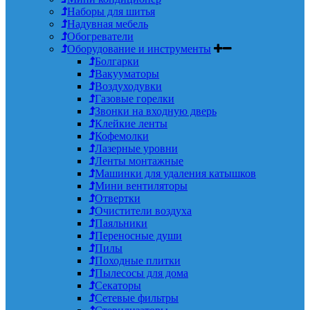
Наборы для шитья
Надувная мебель
Обогреватели
Оборудование и инструменты
Болгарки
Вакууматоры
Воздуходувки
Газовые горелки
Звонки на входную дверь
Клейкие ленты
Кофемолки
Лазерные уровни
Ленты монтажные
Машинки для удаления катышков
Мини вентиляторы
Отвертки
Очистители воздуха
Паяльники
Переносные души
Пилы
Походные плитки
Пылесосы для дома
Секаторы
Сетевые фильтры