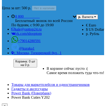
Цена за шт: 500 р.
Нет в наличии
8 800
555 74 87
р.
Валюта
Бесплатный звонок по всей России
По будням, с 9:00 до 19:00
€ Euro
sale@opttop24.ru
$ US Dollar
vk.com/tdooptom
р. Рубль
+79014280591
@kuraka1
г. Москва, Тихорецкий бул., 1
Корзина:
0 шт
на
0 р.
В корзине сейчас пусто :(
Самое время положить туда что-то!
Товары для маркетплейсов и одностраничников
Гаджеты и аксессуары
Power Bank (Повербанк)
Power Bank Cuties Y202
×