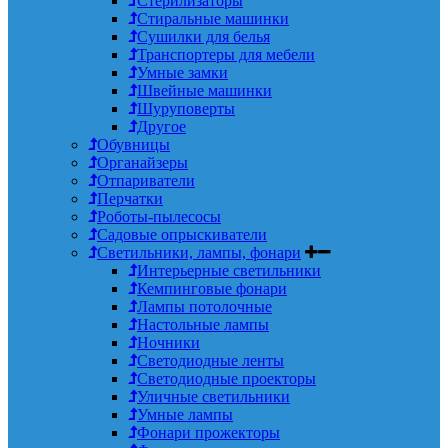
Стерилизаторы
Стиральные машинки
Сушилки для белья
Транспортеры для мебели
Умные замки
Швейные машинки
Шуруповерты
Другое
Обувницы
Органайзеры
Отпариватели
Перчатки
Роботы-пылесосы
Садовые опрыскиватели
Светильники, лампы, фонари
Интерьерные светильники
Кемпинговые фонари
Лампы потолочные
Настольные лампы
Ночники
Светодиодные ленты
Светодиодные проекторы
Уличные светильники
Умные лампы
Фонари прожекторы