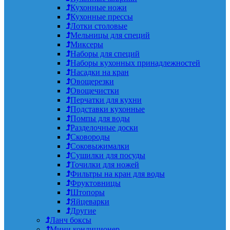
Кухонные ножи
Кухонные прессы
Лотки столовые
Мельницы для специй
Миксеры
Наборы для специй
Наборы кухонных принадлежностей
Насадки на кран
Овощерезки
Овощечистки
Перчатки для кухни
Подставки кухонные
Помпы для воды
Разделочные доски
Сковороды
Соковыжималки
Сушилки для посуды
Точилки для ножей
Фильтры на кран для воды
Фруктовницы
Штопоры
Яйцеварки
Другие
Ланч боксы
Мини кондиционер