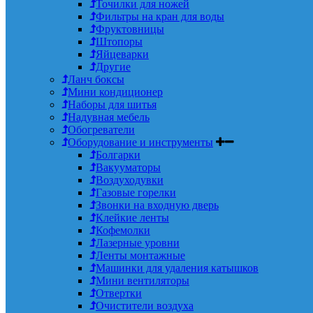
Точилки для ножей
Фильтры на кран для воды
Фруктовницы
Штопоры
Яйцеварки
Другие
Ланч боксы
Мини кондиционер
Наборы для шитья
Надувная мебель
Обогреватели
Оборудование и инструменты
Болгарки
Вакууматоры
Воздуходувки
Газовые горелки
Звонки на входную дверь
Клейкие ленты
Кофемолки
Лазерные уровни
Ленты монтажные
Машинки для удаления катышков
Мини вентиляторы
Отвертки
Очистители воздуха