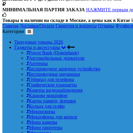
МИНИМАЛЬНАЯ ПАРТИЯ ЗАКАЗА
НАЖМИТЕ первым д
Товары в наличии на складе в Москве, а цены как в Китае
И
Главная
Доставка/Оплата
Гарантия и вопросы
Отзывы
Фулфил
Категории
Трендовые товары 2026
Гаджеты и аксессуары
Power Bank (Повербанк)
Автомобильные держатели
Антенны
Беспроводное зарядное устройство
Беспроводные наушники
Геймпад для телефона
Графические планшеты
Камеры видеонаблюдения
Караоке микрофон
Карты памяти, флешки
Кольца для селфи
Микроскопы
Микрофоны для записи
Мини камеры
Мини принтеры
Моноподы