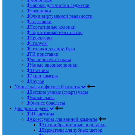
Наборы для чистки гаджетов
Наушники
Очки виртуальной реальности
Подставки
Портативные колонки
Портативный вентилятор
Проекторы
Стилусы
Столики для ноутбука
ТВ приставки
Увеличители экрана
Умные дверные звонки
Штативы
Экшн камеры
Другое
Умные часы и фитнес браслеты
Детские умные (смарт) часы
Умные часы
Фитнес браслеты
Для дома и дачи
3D картины
Аксессуары для ванной комнаты
Антивибрационные подставки
Держатели для зубных щеток