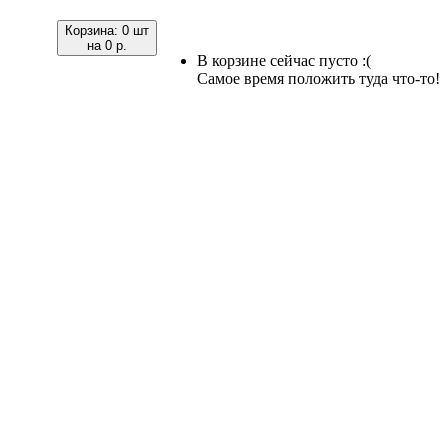
Корзина:
0 шт
на
0 р.
В корзине сейчас пусто :(
Самое время положить туда что-то!