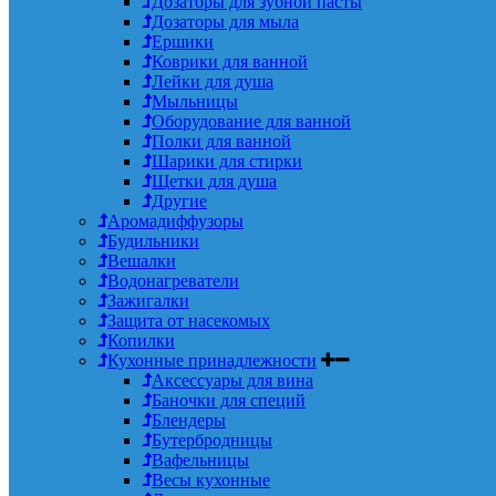
Дозаторы для зубной пасты
Дозаторы для мыла
Ершики
Коврики для ванной
Лейки для душа
Мыльницы
Оборудование для ванной
Полки для ванной
Шарики для стирки
Щетки для душа
Другие
Аромадиффузоры
Будильники
Вешалки
Водонагреватели
Зажигалки
Защита от насекомых
Копилки
Кухонные принадлежности
Аксессуары для вина
Баночки для специй
Блендеры
Бутербродницы
Вафельницы
Весы кухонные