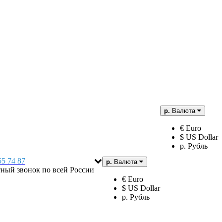
р.
Валюта
€ Euro
$ US Dollar
р. Рубль
55 74 87
р.
Валюта
тный звонок по всей России
€ Euro
$ US Dollar
р. Рубль