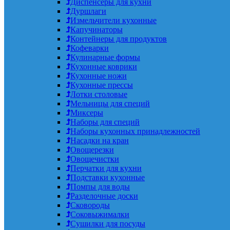
Диспенсеры для кухни
Дуршлаги
Измельчители кухонные
Капучинаторы
Контейнеры для продуктов
Кофеварки
Кулинарные формы
Кухонные коврики
Кухонные ножи
Кухонные прессы
Лотки столовые
Мельницы для специй
Миксеры
Наборы для специй
Наборы кухонных принадлежностей
Насадки на кран
Овощерезки
Овощечистки
Перчатки для кухни
Подставки кухонные
Помпы для воды
Разделочные доски
Сковороды
Соковыжималки
Сушилки для посуды