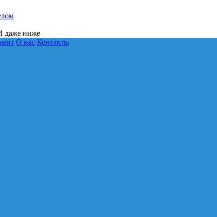
елом
 даже ниже
мент
О нас
Контакты