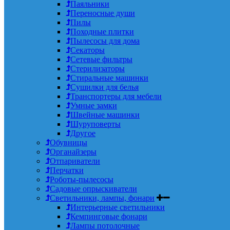
Паяльники
Переносные души
Пилы
Походные плитки
Пылесосы для дома
Секаторы
Сетевые фильтры
Стерилизаторы
Стиральные машинки
Сушилки для белья
Транспортеры для мебели
Умные замки
Швейные машинки
Шуруповерты
Другое
Обувницы
Органайзеры
Отпариватели
Перчатки
Роботы-пылесосы
Садовые опрыскиватели
Светильники, лампы, фонари
Интерьерные светильники
Кемпинговые фонари
Лампы потолочные