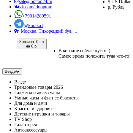
sale@opttop24.ru
$ US Dollar
vk.com/tdooptom
р. Рубль
+79014280591
@kuraka1
г. Москва, Тихорецкий бул., 1
Корзина:
0 шт
на
0 р.
В корзине сейчас пусто :(
Самое время положить туда что-то!
Везде
Везде
Трендовые товары 2026
Гаджеты и аксессуары
Умные часы и фитнес браслеты
Для дома и дачи
Красота и здоровье
Детские игрушки и товары
TV Shop
Галантерея
Автоаксессуары