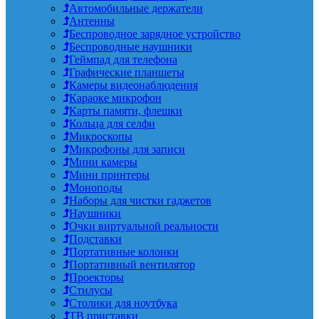
Автомобильные держатели
Антенны
Беспроводное зарядное устройство
Беспроводные наушники
Геймпад для телефона
Графические планшеты
Камеры видеонаблюдения
Караоке микрофон
Карты памяти, флешки
Кольца для селфи
Микроскопы
Микрофоны для записи
Мини камеры
Мини принтеры
Моноподы
Наборы для чистки гаджетов
Наушники
Очки виртуальной реальности
Подставки
Портативные колонки
Портативный вентилятор
Проекторы
Стилусы
Столики для ноутбука
ТВ приставки