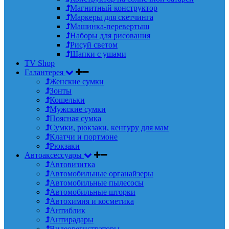
Магнитный конструктор
Маркеры для скетчинга
Машинка-перевертыш
Наборы для рисования
Рисуй светом
Шапки с ушами
TV Shop
Галантерея
Женские сумки
Зонты
Кошельки
Мужские сумки
Поясная сумка
Сумки, рюкзаки, кенгуру для мам
Клатчи и портмоне
Рюкзаки
Автоаксессуары
Автовизитка
Автомобильные органайзеры
Автомобильные пылесосы
Автомобильные шторки
Автохимия и косметика
Антиблик
Антирадары
Видеорегистраторы