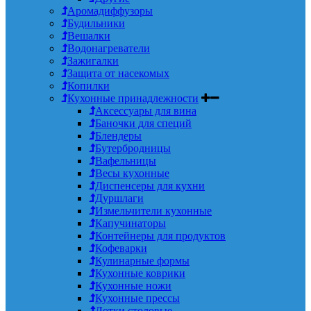
Аромадиффузоры
Будильники
Вешалки
Водонагреватели
Зажигалки
Защита от насекомых
Копилки
Кухонные принадлежности
Аксессуары для вина
Баночки для специй
Блендеры
Бутербродницы
Вафельницы
Весы кухонные
Диспенсеры для кухни
Дуршлаги
Измельчители кухонные
Капучинаторы
Контейнеры для продуктов
Кофеварки
Кулинарные формы
Кухонные коврики
Кухонные ножи
Кухонные прессы
Лотки столовые