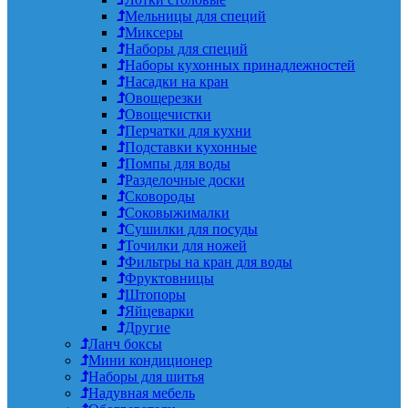
Мельницы для специй
Миксеры
Наборы для специй
Наборы кухонных принадлежностей
Насадки на кран
Овощерезки
Овощечистки
Перчатки для кухни
Подставки кухонные
Помпы для воды
Разделочные доски
Сковороды
Соковыжималки
Сушилки для посуды
Точилки для ножей
Фильтры на кран для воды
Фруктовницы
Штопоры
Яйцеварки
Другие
Ланч боксы
Мини кондиционер
Наборы для шитья
Надувная мебель