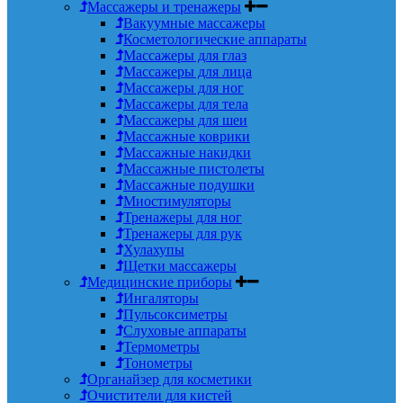
Массажеры и тренажеры
Вакуумные массажеры
Косметологические аппараты
Массажеры для глаз
Массажеры для лица
Массажеры для ног
Массажеры для тела
Массажеры для шеи
Массажные коврики
Массажные накидки
Массажные пистолеты
Массажные подушки
Миостимуляторы
Тренажеры для ног
Тренажеры для рук
Хулахупы
Щетки массажеры
Медицинские приборы
Ингаляторы
Пульсоксиметры
Слуховые аппараты
Термометры
Тонометры
Органайзер для косметики
Очистители для кистей