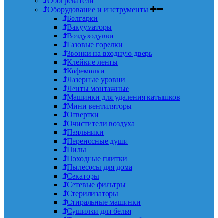
Обогреватели
Оборудование и инструменты
Болгарки
Вакууматоры
Воздуходувки
Газовые горелки
Звонки на входную дверь
Клейкие ленты
Кофемолки
Лазерные уровни
Ленты монтажные
Машинки для удаления катышков
Мини вентиляторы
Отвертки
Очистители воздуха
Паяльники
Переносные души
Пилы
Походные плитки
Пылесосы для дома
Секаторы
Сетевые фильтры
Стерилизаторы
Стиральные машинки
Сушилки для белья