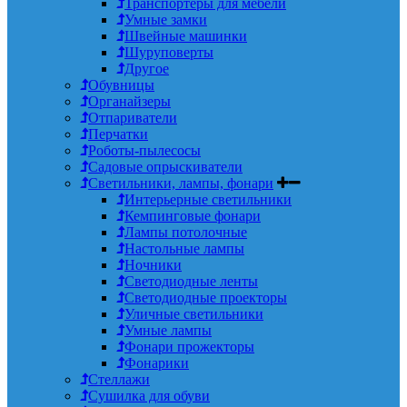
Транспортеры для мебели
Умные замки
Швейные машинки
Шуруповерты
Другое
Обувницы
Органайзеры
Отпариватели
Перчатки
Роботы-пылесосы
Садовые опрыскиватели
Светильники, лампы, фонари
Интерьерные светильники
Кемпинговые фонари
Лампы потолочные
Настольные лампы
Ночники
Светодиодные ленты
Светодиодные проекторы
Уличные светильники
Умные лампы
Фонари прожекторы
Фонарики
Стеллажи
Сушилка для обуви