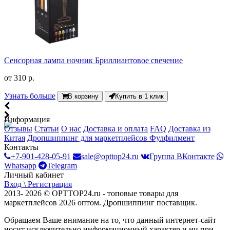
Сенсорная лампа ночник Бриллиантовое свечение
от
310 р.
Узнать больше
В корзину
Купить в 1 клик
Информация
Отзывы
Статьи
О нас
Доставка и оплата
FAQ
Доставка из
Китая
Дропшиппинг для маркетплейсов
Фулфилмент
Контакты
+7-901-428-05-91
sale@opttop24.ru
Группа ВКонтакте
Whatsapp
Telegram
Личный кабинет
Вход \ Регистрация
2013- 2026 © OPTTOP24.ru - топовые товары для
маркетплейсов 2026 оптом. Дропшиппинг поставщик.
Обращаем Ваше внимание на то, что данный интернет-сайт
носит исключительно информационный характер и ни при