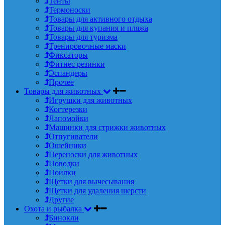
Тенты
Термоноски
Товары для активного отдыха
Товары для купания и пляжа
Товары для туризма
Тренировочные маски
Фиксаторы
Фитнес резинки
Эспандеры
Прочее
Товары для животных
Игрушки для животных
Когтерезки
Лапомойки
Машинки для стрижки животных
Отпугиватели
Ошейники
Переноски для животных
Поводки
Поилки
Щетки для вычесывания
Щетки для удаления шерсти
Другие
Охота и рыбалка
Бинокли