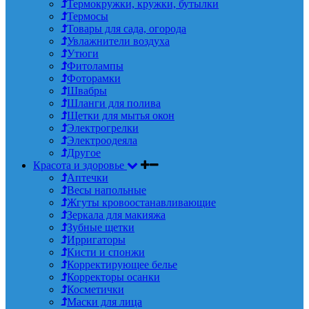
Термокружки, кружки, бутылки
Термосы
Товары для сада, огорода
Увлажнители воздуха
Утюги
Фитолампы
Фоторамки
Швабры
Шланги для полива
Щетки для мытья окон
Электрогрелки
Электроодеяла
Другое
Красота и здоровье
Аптечки
Весы напольные
Жгуты кровоостанавливающие
Зеркала для макияжа
Зубные щетки
Ирригаторы
Кисти и спонжи
Корректирующее белье
Корректоры осанки
Косметички
Маски для лица