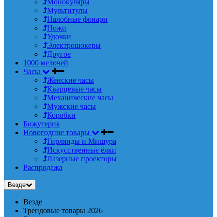
Монокуляры
Мультитулы
Налобные фонари
Ножи
Удочки
Электрошокеры
Другое
1000 мелочей
Часы
Женские часы
Кварцевые часы
Механические часы
Мужские часы
Коробки
Бижутерия
Новогодние товары
Гирлянды и Мишура
Искусственные ёлки
Лазерные проекторы
Распродажа
Везде
Везде
Трендовые товары 2026