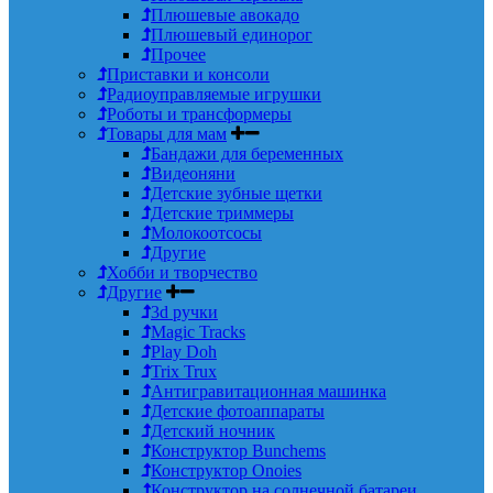
Плюшевые авокадо
Плюшевый единорог
Прочее
Приставки и консоли
Радиоуправляемые игрушки
Роботы и трансформеры
Товары для мам
Бандажи для беременных
Видеоняни
Детские зубные щетки
Детские триммеры
Молокоотсосы
Другие
Хобби и творчество
Другие
3d ручки
Magic Tracks
Play Doh
Trix Trux
Антигравитационная машинка
Детские фотоаппараты
Детский ночник
Конструктор Bunchems
Конструктор Onoies
Конструктор на солнечной батареи