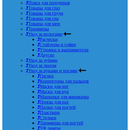
Пояса для похудения
Товары для глаз
Товары для груди
Товары для сна
Товары для шеи
Триммеры
Уход за волосами
Расчески
Стайлеры и гофре
Утюжки и выпрямители
Другие
Уход за зубами
Уход за лицом
Уход за руками и ногами
Грелки
Корректоры для пальцев
Маски для ног
Маски для рук
Машинки для маникюра
Пемзы для ног
Пилки для ногтей
Пластыри
Стельки
Триммеры для ногтей
УФ лампы