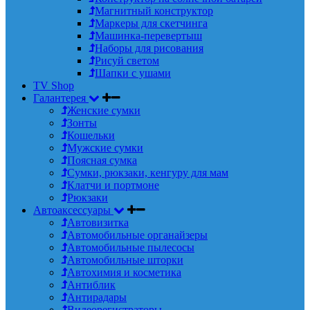
Магнитный конструктор
Маркеры для скетчинга
Машинка-перевертыш
Наборы для рисования
Рисуй светом
Шапки с ушами
TV Shop
Галантерея
Женские сумки
Зонты
Кошельки
Мужские сумки
Поясная сумка
Сумки, рюкзаки, кенгуру для мам
Клатчи и портмоне
Рюкзаки
Автоаксессуары
Автовизитка
Автомобильные органайзеры
Автомобильные пылесосы
Автомобильные шторки
Автохимия и косметика
Антиблик
Антирадары
Видеорегистраторы