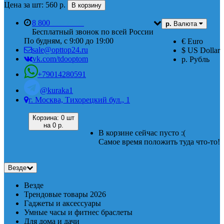
Цена за шт: 560 р.
В корзину
8 800
555 74 87
р.
Валюта
Бесплатный звонок по всей России
По будням, с 9:00 до 19:00
€ Euro
sale@opttop24.ru
$ US Dollar
vk.com/tdooptom
р. Рубль
+79014280591
@kuraka1
г. Москва, Тихорецкий бул., 1
Корзина:
0 шт
на
0 р.
В корзине сейчас пусто :(
Самое время положить туда что-то!
Везде
Везде
Трендовые товары 2026
Гаджеты и аксессуары
Умные часы и фитнес браслеты
Для дома и дачи