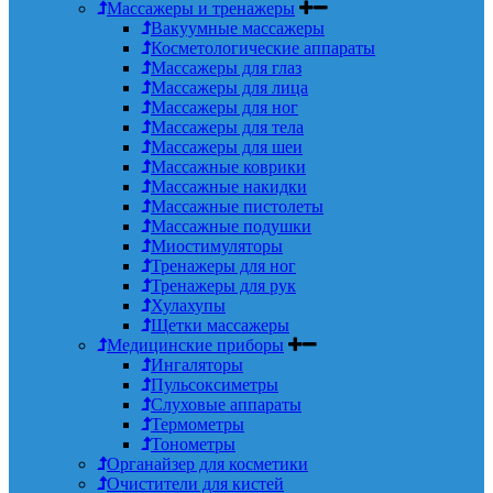
Массажеры и тренажеры
Вакуумные массажеры
Косметологические аппараты
Массажеры для глаз
Массажеры для лица
Массажеры для ног
Массажеры для тела
Массажеры для шеи
Массажные коврики
Массажные накидки
Массажные пистолеты
Массажные подушки
Миостимуляторы
Тренажеры для ног
Тренажеры для рук
Хулахупы
Щетки массажеры
Медицинские приборы
Ингаляторы
Пульсоксиметры
Слуховые аппараты
Термометры
Тонометры
Органайзер для косметики
Очистители для кистей