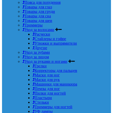
Пояса для похудения
Товары для глаз
Товары для груди
Товары для сна
Товары для шеи
Триммеры
Уход за волосами
Расчески
Стайлеры и гофре
Утюжки и выпрямители
Другие
Уход за зубами
Уход за лицом
Уход за руками и ногами
Грелки
Корректоры для пальцев
Маски для ног
Маски для рук
Машинки для маникюра
Пемзы для ног
Пилки для ногтей
Пластыри
Стельки
Триммеры для ногтей
УФ лампы