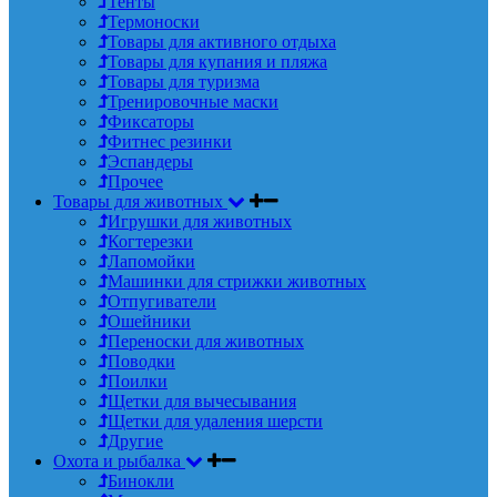
Тенты
Термоноски
Товары для активного отдыха
Товары для купания и пляжа
Товары для туризма
Тренировочные маски
Фиксаторы
Фитнес резинки
Эспандеры
Прочее
Товары для животных
Игрушки для животных
Когтерезки
Лапомойки
Машинки для стрижки животных
Отпугиватели
Ошейники
Переноски для животных
Поводки
Поилки
Щетки для вычесывания
Щетки для удаления шерсти
Другие
Охота и рыбалка
Бинокли