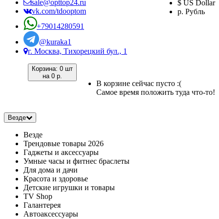
sale@opttop24.ru
$ US Dollar
vk.com/tdooptom
р. Рубль
+79014280591
@kuraka1
г. Москва, Тихорецкий бул., 1
Корзина:
0 шт
на
0 р.
В корзине сейчас пусто :(
Самое время положить туда что-то!
Везде
Везде
Трендовые товары 2026
Гаджеты и аксессуары
Умные часы и фитнес браслеты
Для дома и дачи
Красота и здоровье
Детские игрушки и товары
TV Shop
Галантерея
Автоаксессуары