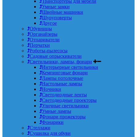
Транспортеры для мебели
Умные замки
Швейные машинки
Шуруповерты
Другое
Обувницы
Органайзеры
Отпариватели
Перчатки
Роботы-пылесосы
Садовые опрыскиватели
Светильники, лампы, фонари
Интерьерные светильники
Кемпинговые фонари
Лампы потолочные
Настольные лампы
Ночники
Светодиодные ленты
Светодиодные проекторы
Уличные светильники
Умные лампы
Фонари прожекторы
Фонарики
Стеллажи
Сушилка для обуви