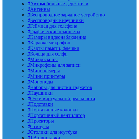
Автомобильные держатели
Антенны
Беспроводное зарядное устройство
Беспроводные наушники
Геймпад для телефона
Графические планшеты
Камеры видеонаблюдения
Караоке микрофон
Карты памяти, флешки
Кольца для селфи
Микроскопы
Микрофоны для записи
Мини камеры
Мини принтеры
Моноподы
Наборы для чистки гаджетов
Наушники
Очки виртуальной реальности
Подставки
Портативные колонки
Портативный вентилятор
Проекторы
Стилусы
Столики для ноутбука
ТВ приставки