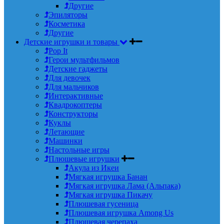
Другие
Эпиляторы
Косметика
Другие
Детские игрушки и товары
Pop It
Герои мультфильмов
Детские гаджеты
Для девочек
Для мальчиков
Интерактивные
Квадрокоптеры
Конструкторы
Куклы
Летающие
Машинки
Настольные игры
Плюшевые игрушки
Акула из Икеи
Мягкая игрушка Банан
Мягкая игрушка Лама (Альпака)
Мягкая игрушка Пикачу
Плюшевая гусеница
Плюшевая игрушка Among Us
Плюшевая черепаха