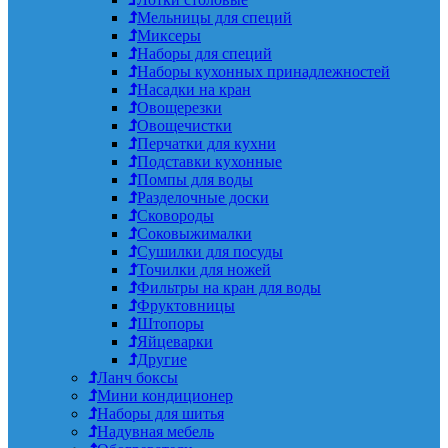
Мельницы для специй
Миксеры
Наборы для специй
Наборы кухонных принадлежностей
Насадки на кран
Овощерезки
Овощечистки
Перчатки для кухни
Подставки кухонные
Помпы для воды
Разделочные доски
Сковороды
Соковыжималки
Сушилки для посуды
Точилки для ножей
Фильтры на кран для воды
Фруктовницы
Штопоры
Яйцеварки
Другие
Ланч боксы
Мини кондиционер
Наборы для шитья
Надувная мебель