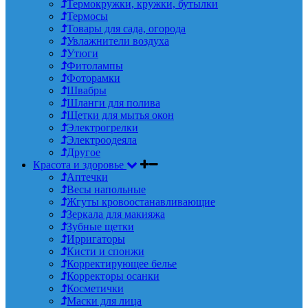
Термокружки, кружки, бутылки
Термосы
Товары для сада, огорода
Увлажнители воздуха
Утюги
Фитолампы
Фоторамки
Швабры
Шланги для полива
Щетки для мытья окон
Электрогрелки
Электроодеяла
Другое
Красота и здоровье
Аптечки
Весы напольные
Жгуты кровоостанавливающие
Зеркала для макияжа
Зубные щетки
Ирригаторы
Кисти и спонжи
Корректирующее белье
Корректоры осанки
Косметички
Маски для лица