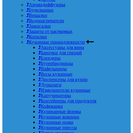
Аромадиффузоры
Будильники
Вешалки
Водонагреватели
Зажигалки
Защита от насекомых
Копилки
Кухонные принадлежности
Аксессуары для вина
Баночки для специй
Блендеры
Бутербродницы
Вафельницы
Весы кухонные
Диспенсеры для кухни
Дуршлаги
Измельчители кухонные
Капучинаторы
Контейнеры для продуктов
Кофеварки
Кулинарные формы
Кухонные коврики
Кухонные ножи
Кухонные прессы
Лотки столовые