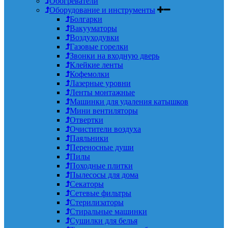
Обогреватели
Оборудование и инструменты
Болгарки
Вакууматоры
Воздуходувки
Газовые горелки
Звонки на входную дверь
Клейкие ленты
Кофемолки
Лазерные уровни
Ленты монтажные
Машинки для удаления катышков
Мини вентиляторы
Отвертки
Очистители воздуха
Паяльники
Переносные души
Пилы
Походные плитки
Пылесосы для дома
Секаторы
Сетевые фильтры
Стерилизаторы
Стиральные машинки
Сушилки для белья