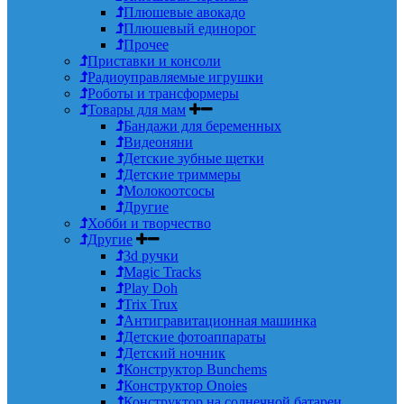
Плюшевые авокадо
Плюшевый единорог
Прочее
Приставки и консоли
Радиоуправляемые игрушки
Роботы и трансформеры
Товары для мам
Бандажи для беременных
Видеоняни
Детские зубные щетки
Детские триммеры
Молокоотсосы
Другие
Хобби и творчество
Другие
3d ручки
Magic Tracks
Play Doh
Trix Trux
Антигравитационная машинка
Детские фотоаппараты
Детский ночник
Конструктор Bunchems
Конструктор Onoies
Конструктор на солнечной батареи