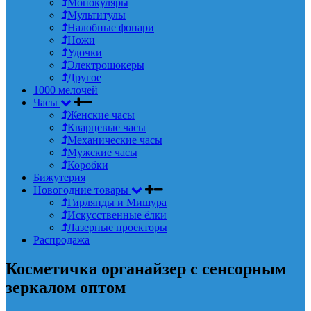
Монокуляры
Мультитулы
Налобные фонари
Ножи
Удочки
Электрошокеры
Другое
1000 мелочей
Часы
Женские часы
Кварцевые часы
Механические часы
Мужские часы
Коробки
Бижутерия
Новогодние товары
Гирлянды и Мишура
Искусственные ёлки
Лазерные проекторы
Распродажа
Косметичка органайзер с сенсорным
зеркалом оптом