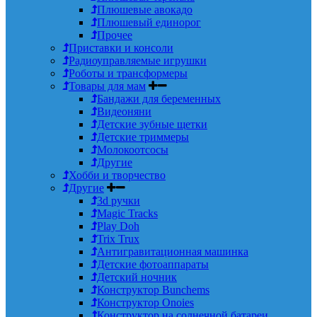
Плюшевые авокадо
Плюшевый единорог
Прочее
Приставки и консоли
Радиоуправляемые игрушки
Роботы и трансформеры
Товары для мам
Бандажи для беременных
Видеоняни
Детские зубные щетки
Детские триммеры
Молокоотсосы
Другие
Хобби и творчество
Другие
3d ручки
Magic Tracks
Play Doh
Trix Trux
Антигравитационная машинка
Детские фотоаппараты
Детский ночник
Конструктор Bunchems
Конструктор Onoies
Конструктор на солнечной батареи