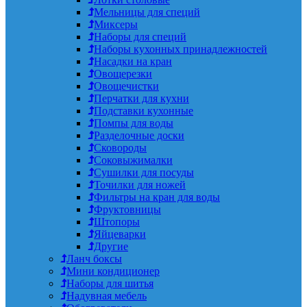
Мельницы для специй
Миксеры
Наборы для специй
Наборы кухонных принадлежностей
Насадки на кран
Овощерезки
Овощечистки
Перчатки для кухни
Подставки кухонные
Помпы для воды
Разделочные доски
Сковороды
Соковыжималки
Сушилки для посуды
Точилки для ножей
Фильтры на кран для воды
Фруктовницы
Штопоры
Яйцеварки
Другие
Ланч боксы
Мини кондиционер
Наборы для шитья
Надувная мебель