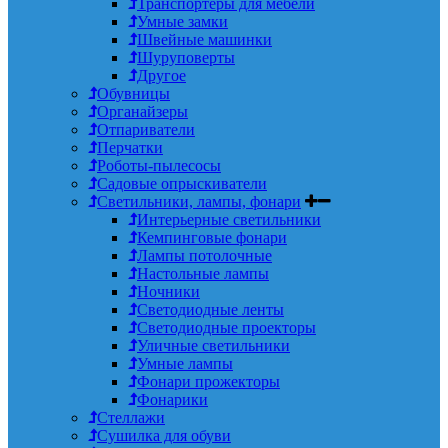
Транспортеры для мебели
Умные замки
Швейные машинки
Шуруповерты
Другое
Обувницы
Органайзеры
Отпариватели
Перчатки
Роботы-пылесосы
Садовые опрыскиватели
Светильники, лампы, фонари
Интерьерные светильники
Кемпинговые фонари
Лампы потолочные
Настольные лампы
Ночники
Светодиодные ленты
Светодиодные проекторы
Уличные светильники
Умные лампы
Фонари прожекторы
Фонарики
Стеллажи
Сушилка для обуви