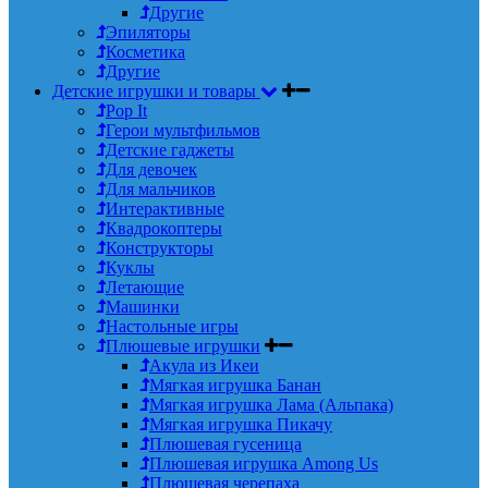
Другие
Эпиляторы
Косметика
Другие
Детские игрушки и товары
Pop It
Герои мультфильмов
Детские гаджеты
Для девочек
Для мальчиков
Интерактивные
Квадрокоптеры
Конструкторы
Куклы
Летающие
Машинки
Настольные игры
Плюшевые игрушки
Акула из Икеи
Мягкая игрушка Банан
Мягкая игрушка Лама (Альпака)
Мягкая игрушка Пикачу
Плюшевая гусеница
Плюшевая игрушка Among Us
Плюшевая черепаха