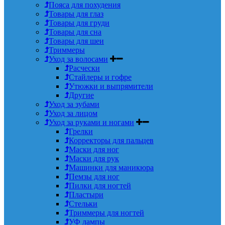
Пояса для похудения
Товары для глаз
Товары для груди
Товары для сна
Товары для шеи
Триммеры
Уход за волосами
Расчески
Стайлеры и гофре
Утюжки и выпрямители
Другие
Уход за зубами
Уход за лицом
Уход за руками и ногами
Грелки
Корректоры для пальцев
Маски для ног
Маски для рук
Машинки для маникюра
Пемзы для ног
Пилки для ногтей
Пластыри
Стельки
Триммеры для ногтей
УФ лампы