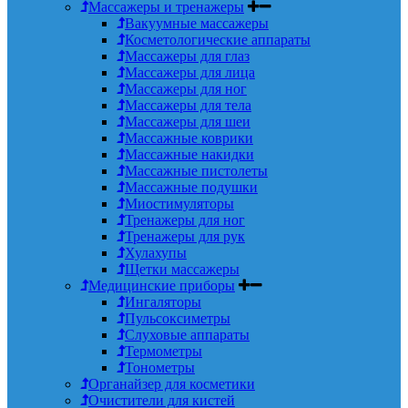
Массажеры и тренажеры
Вакуумные массажеры
Косметологические аппараты
Массажеры для глаз
Массажеры для лица
Массажеры для ног
Массажеры для тела
Массажеры для шеи
Массажные коврики
Массажные накидки
Массажные пистолеты
Массажные подушки
Миостимуляторы
Тренажеры для ног
Тренажеры для рук
Хулахупы
Щетки массажеры
Медицинские приборы
Ингаляторы
Пульсоксиметры
Слуховые аппараты
Термометры
Тонометры
Органайзер для косметики
Очистители для кистей