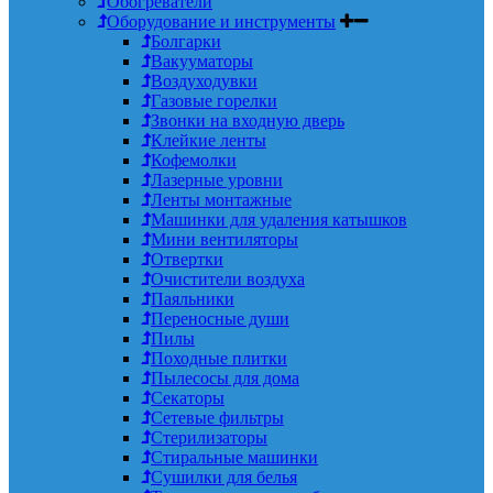
Обогреватели
Оборудование и инструменты
Болгарки
Вакууматоры
Воздуходувки
Газовые горелки
Звонки на входную дверь
Клейкие ленты
Кофемолки
Лазерные уровни
Ленты монтажные
Машинки для удаления катышков
Мини вентиляторы
Отвертки
Очистители воздуха
Паяльники
Переносные души
Пилы
Походные плитки
Пылесосы для дома
Секаторы
Сетевые фильтры
Стерилизаторы
Стиральные машинки
Сушилки для белья