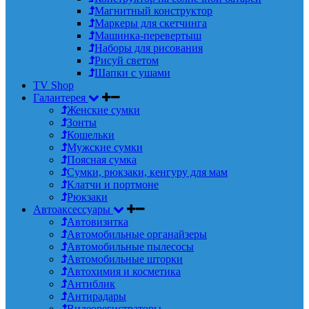
Магнитный конструктор
Маркеры для скетчинга
Машинка-перевертыш
Наборы для рисования
Рисуй светом
Шапки с ушами
TV Shop
Галантерея
Женские сумки
Зонты
Кошельки
Мужские сумки
Поясная сумка
Сумки, рюкзаки, кенгуру для мам
Клатчи и портмоне
Рюкзаки
Автоаксессуары
Автовизитка
Автомобильные органайзеры
Автомобильные пылесосы
Автомобильные шторки
Автохимия и косметика
Антиблик
Антирадары
Видеорегистраторы