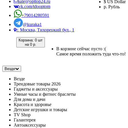
sale@opttop24.ru
$ US Dollar
vk.com/tdooptom
р. Рубль
+79014280591
@kuraka1
г. Москва, Тихорецкий бул., 1
Корзина:
0 шт
на
0 р.
В корзине сейчас пусто :(
Самое время положить туда что-то!
Везде
Везде
Трендовые товары 2026
Гаджеты и аксессуары
Умные часы и фитнес браслеты
Для дома и дачи
Красота и здоровье
Детские игрушки и товары
TV Shop
Галантерея
Автоаксессуары