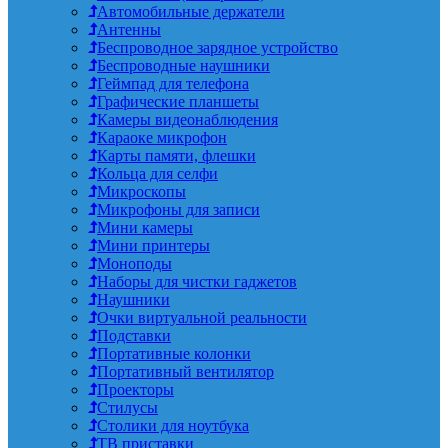
Автомобильные держатели
Антенны
Беспроводное зарядное устройство
Беспроводные наушники
Геймпад для телефона
Графические планшеты
Камеры видеонаблюдения
Караоке микрофон
Карты памяти, флешки
Кольца для селфи
Микроскопы
Микрофоны для записи
Мини камеры
Мини принтеры
Моноподы
Наборы для чистки гаджетов
Наушники
Очки виртуальной реальности
Подставки
Портативные колонки
Портативный вентилятор
Проекторы
Стилусы
Столики для ноутбука
ТВ приставки