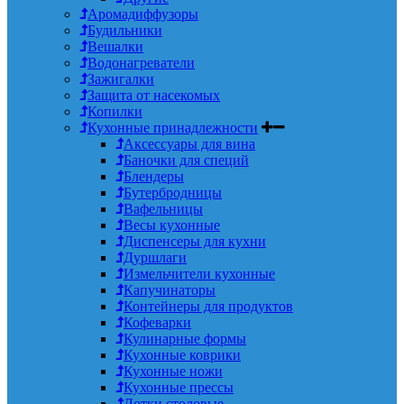
Аромадиффузоры
Будильники
Вешалки
Водонагреватели
Зажигалки
Защита от насекомых
Копилки
Кухонные принадлежности
Аксессуары для вина
Баночки для специй
Блендеры
Бутербродницы
Вафельницы
Весы кухонные
Диспенсеры для кухни
Дуршлаги
Измельчители кухонные
Капучинаторы
Контейнеры для продуктов
Кофеварки
Кулинарные формы
Кухонные коврики
Кухонные ножи
Кухонные прессы
Лотки столовые