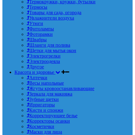
Термокружки, кружки, бутылки
Термосы
Товары для сада, огорода
Увлажнители воздуха
Утюги
Фитолампы
Фоторамки
Швабры
Шланги для полива
Щетки для мытья окон
Электрогрелки
Электроодеяла
Другое
Красота и здоровье
Аптечки
Весы напольные
Жгуты кровоостанавливающие
Зеркала для макияжа
Зубные щетки
Ирригаторы
Кисти и спонжи
Корректирующее белье
Корректоры осанки
Косметички
Маски для лица