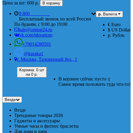
Цена за шт: 600 р.
В корзину
8 800
555 74 87
р.
Валюта
Бесплатный звонок по всей России
По будням, с 9:00 до 19:00
€ Euro
sale@opttop24.ru
$ US Dollar
vk.com/tdooptom
р. Рубль
+79014280591
@kuraka1
г. Москва, Тихорецкий бул., 1
Корзина:
0 шт
на
0 р.
В корзине сейчас пусто :(
Самое время положить туда что-то!
Везде
Везде
Трендовые товары 2026
Гаджеты и аксессуары
Умные часы и фитнес браслеты
Для дома и дачи