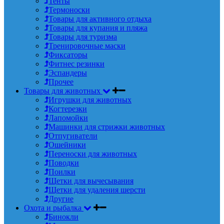
Тенты
Термоноски
Товары для активного отдыха
Товары для купания и пляжа
Товары для туризма
Тренировочные маски
Фиксаторы
Фитнес резинки
Эспандеры
Прочее
Товары для животных
Игрушки для животных
Когтерезки
Лапомойки
Машинки для стрижки животных
Отпугиватели
Ошейники
Переноски для животных
Поводки
Поилки
Щетки для вычесывания
Щетки для удаления шерсти
Другие
Охота и рыбалка
Бинокли