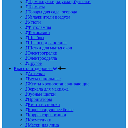
Термокружки, кружки, бутылки
Термосы
Товары для сада, огорода
Увлажнители воздуха
Утюги
Фитолампы
Фоторамки
Швабры
Шланги для полива
Щетки для мытья окон
Электрогрелки
Электроодеяла
Другое
Красота и здоровье
Аптечки
Весы напольные
Жгуты кровоостанавливающие
Зеркала для макияжа
Зубные щетки
Ирригаторы
Кисти и спонжи
Корректирующее белье
Корректоры осанки
Косметички
Маски для лица