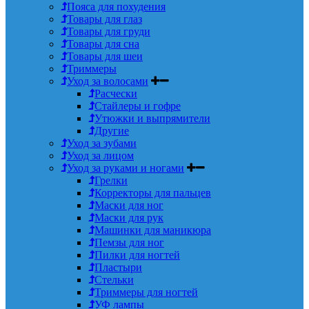
Пояса для похудения
Товары для глаз
Товары для груди
Товары для сна
Товары для шеи
Триммеры
Уход за волосами
Расчески
Стайлеры и гофре
Утюжки и выпрямители
Другие
Уход за зубами
Уход за лицом
Уход за руками и ногами
Грелки
Корректоры для пальцев
Маски для ног
Маски для рук
Машинки для маникюра
Пемзы для ног
Пилки для ногтей
Пластыри
Стельки
Триммеры для ногтей
УФ лампы