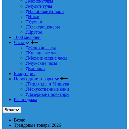
Монокуляры
Мультитулы
Налобные фонари
Ножи
Удочки
Электрошокеры
Другое
1000 мелочей
Часы
Женские часы
Кварцевые часы
Механические часы
Мужские часы
Коробки
Бижутерия
Новогодние товары
Гирлянды и Мишура
Искусственные ёлки
Лазерные проекторы
Распродажа
Везде
Везде
Трендовые товары 2026