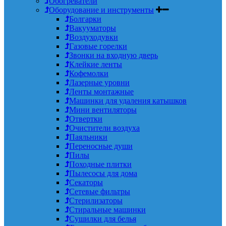
Обогреватели
Оборудование и инструменты
Болгарки
Вакууматоры
Воздуходувки
Газовые горелки
Звонки на входную дверь
Клейкие ленты
Кофемолки
Лазерные уровни
Ленты монтажные
Машинки для удаления катышков
Мини вентиляторы
Отвертки
Очистители воздуха
Паяльники
Переносные души
Пилы
Походные плитки
Пылесосы для дома
Секаторы
Сетевые фильтры
Стерилизаторы
Стиральные машинки
Сушилки для белья