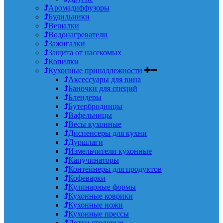
Аромадиффузоры
Будильники
Вешалки
Водонагреватели
Зажигалки
Защита от насекомых
Копилки
Кухонные принадлежности
Аксессуары для вина
Баночки для специй
Блендеры
Бутербродницы
Вафельницы
Весы кухонные
Диспенсеры для кухни
Дуршлаги
Измельчители кухонные
Капучинаторы
Контейнеры для продуктов
Кофеварки
Кулинарные формы
Кухонные коврики
Кухонные ножи
Кухонные прессы
Лотки столовые