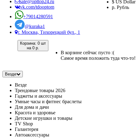
sale@opttop24.ru
$ US Dollar
vk.com/tdooptom
р. Рубль
+79014280591
@kuraka1
г. Москва, Тихорецкий бул., 1
Корзина:
0 шт
на
0 р.
В корзине сейчас пусто :(
Самое время положить туда что-то!
Везде
Везде
Трендовые товары 2026
Гаджеты и аксессуары
Умные часы и фитнес браслеты
Для дома и дачи
Красота и здоровье
Детские игрушки и товары
TV Shop
Галантерея
Автоаксессуары