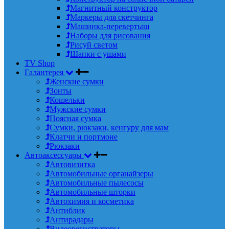
Магнитный конструктор
Маркеры для скетчинга
Машинка-перевертыш
Наборы для рисования
Рисуй светом
Шапки с ушами
TV Shop
Галантерея
Женские сумки
Зонты
Кошельки
Мужские сумки
Поясная сумка
Сумки, рюкзаки, кенгуру для мам
Клатчи и портмоне
Рюкзаки
Автоаксессуары
Автовизитка
Автомобильные органайзеры
Автомобильные пылесосы
Автомобильные шторки
Автохимия и косметика
Антиблик
Антирадары
Видеорегистраторы