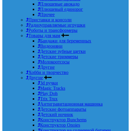
Плюшевые авокадо
Плюшевый единорог
Прочее
Приставки и консоли
Радиоуправляемые игрушки
Роботы и трансформеры
Товары для мам
Бандажи для беременных
Видеоняни
Детские зубные щетки
Детские триммеры
Молокоотсосы
Другие
Хобби и творчество
Другие
3d ручки
Magic Tracks
Play Doh
Trix Trux
Антигравитационная машинка
Детские фотоаппараты
Детский ночник
Конструктор Bunchems
Конструктор Onoies
Конструктор на солнечной батареи