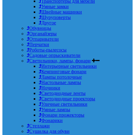
Транспортеры для мебели
Умные замки
Швейные машинки
Шуруповерты
Другое
Обувницы
Органайзеры
Отпариватели
Перчатки
Роботы-пылесосы
Садовые опрыскиватели
Светильники, лампы, фонари
Интерьерные светильники
Кемпинговые фонари
Лампы потолочные
Настольные лампы
Ночники
Светодиодные ленты
Светодиодные проекторы
Уличные светильники
Умные лампы
Фонари прожекторы
Фонарики
Стеллажи
Сушилка для обуви