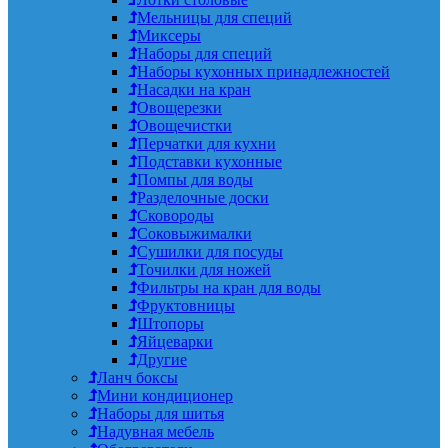
Мельницы для специй
Миксеры
Наборы для специй
Наборы кухонных принадлежностей
Насадки на кран
Овощерезки
Овощечистки
Перчатки для кухни
Подставки кухонные
Помпы для воды
Разделочные доски
Сковороды
Соковыжималки
Сушилки для посуды
Точилки для ножей
Фильтры на кран для воды
Фруктовницы
Штопоры
Яйцеварки
Другие
Ланч боксы
Мини кондиционер
Наборы для шитья
Надувная мебель