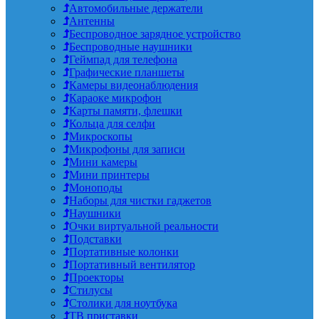
Автомобильные держатели
Антенны
Беспроводное зарядное устройство
Беспроводные наушники
Геймпад для телефона
Графические планшеты
Камеры видеонаблюдения
Караоке микрофон
Карты памяти, флешки
Кольца для селфи
Микроскопы
Микрофоны для записи
Мини камеры
Мини принтеры
Моноподы
Наборы для чистки гаджетов
Наушники
Очки виртуальной реальности
Подставки
Портативные колонки
Портативный вентилятор
Проекторы
Стилусы
Столики для ноутбука
ТВ приставки