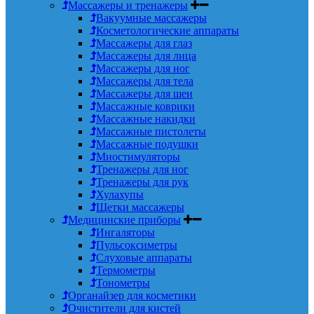
Массажеры и тренажеры
Вакуумные массажеры
Косметологические аппараты
Массажеры для глаз
Массажеры для лица
Массажеры для ног
Массажеры для тела
Массажеры для шеи
Массажные коврики
Массажные накидки
Массажные пистолеты
Массажные подушки
Миостимуляторы
Тренажеры для ног
Тренажеры для рук
Хулахупы
Щетки массажеры
Медицинские приборы
Ингаляторы
Пульсоксиметры
Слуховые аппараты
Термометры
Тонометры
Органайзер для косметики
Очистители для кистей