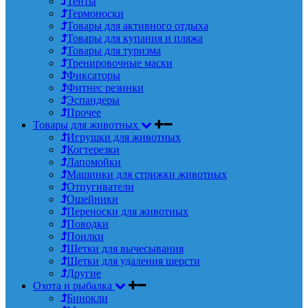
Тенты
Термоноски
Товары для активного отдыха
Товары для купания и пляжа
Товары для туризма
Тренировочные маски
Фиксаторы
Фитнес резинки
Эспандеры
Прочее
Товары для животных
Игрушки для животных
Когтерезки
Лапомойки
Машинки для стрижки животных
Отпугиватели
Ошейники
Переноски для животных
Поводки
Поилки
Щетки для вычесывания
Щетки для удаления шерсти
Другие
Охота и рыбалка
Бинокли