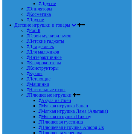
Другие
Эпиляторы
Косметика
Другие
Детские игрушки и товары
Pop It
Герои мультфильмов
Детские гаджеты
Для девочек
Для мальчиков
Интерактивные
Квадрокоптеры
Конструкторы
Куклы
Летающие
Машинки
Настольные игры
Плюшевые игрушки
Акула из Икеи
Мягкая игрушка Банан
Мягкая игрушка Лама (Альпака)
Мягкая игрушка Пикачу
Плюшевая гусеница
Плюшевая игрушка Among Us
Плюшевая черепаха