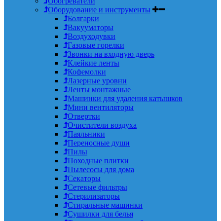
Обогреватели
Оборудование и инструменты
Болгарки
Вакууматоры
Воздуходувки
Газовые горелки
Звонки на входную дверь
Клейкие ленты
Кофемолки
Лазерные уровни
Ленты монтажные
Машинки для удаления катышков
Мини вентиляторы
Отвертки
Очистители воздуха
Паяльники
Переносные души
Пилы
Походные плитки
Пылесосы для дома
Секаторы
Сетевые фильтры
Стерилизаторы
Стиральные машинки
Сушилки для белья