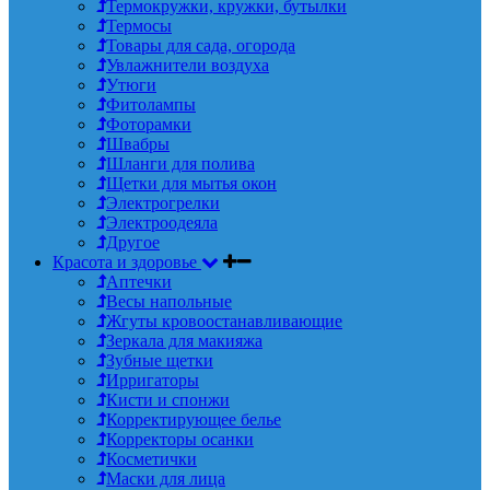
Термокружки, кружки, бутылки
Термосы
Товары для сада, огорода
Увлажнители воздуха
Утюги
Фитолампы
Фоторамки
Швабры
Шланги для полива
Щетки для мытья окон
Электрогрелки
Электроодеяла
Другое
Красота и здоровье
Аптечки
Весы напольные
Жгуты кровоостанавливающие
Зеркала для макияжа
Зубные щетки
Ирригаторы
Кисти и спонжи
Корректирующее белье
Корректоры осанки
Косметички
Маски для лица