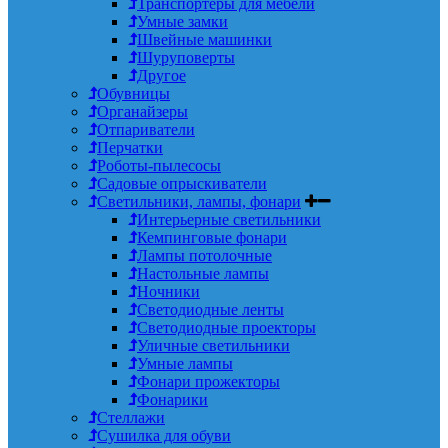
Транспортеры для мебели
Умные замки
Швейные машинки
Шуруповерты
Другое
Обувницы
Органайзеры
Отпариватели
Перчатки
Роботы-пылесосы
Садовые опрыскиватели
Светильники, лампы, фонари
Интерьерные светильники
Кемпинговые фонари
Лампы потолочные
Настольные лампы
Ночники
Светодиодные ленты
Светодиодные проекторы
Уличные светильники
Умные лампы
Фонари прожекторы
Фонарики
Стеллажи
Сушилка для обуви