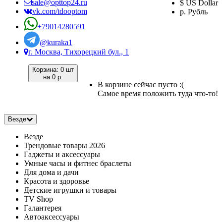
sale@opttop24.ru
$ US Dollar
vk.com/tdooptom
р. Рубль
+79014280591
@kuraka1
г. Москва, Тихорецкий бул., 1
Корзина:
0 шт
на
0 р.
В корзине сейчас пусто :(
Самое время положить туда что-то!
Везде
Везде
Трендовые товары 2026
Гаджеты и аксессуары
Умные часы и фитнес браслеты
Для дома и дачи
Красота и здоровье
Детские игрушки и товары
TV Shop
Галантерея
Автоаксессуары