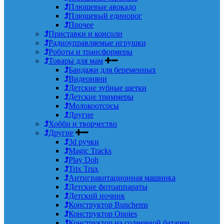
Плюшевые авокадо
Плюшевый единорог
Прочее
Приставки и консоли
Радиоуправляемые игрушки
Роботы и трансформеры
Товары для мам
Бандажи для беременных
Видеоняни
Детские зубные щетки
Детские триммеры
Молокоотсосы
Другие
Хобби и творчество
Другие
3d ручки
Magic Tracks
Play Doh
Trix Trux
Антигравитационная машинка
Детские фотоаппараты
Детский ночник
Конструктор Bunchems
Конструктор Onoies
Конструктор на солнечной батареи