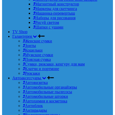
Магнитный конструктор
Маркеры для скетчинга
Машинка-перевертыш
Наборы для рисования
Рисуй светом
Шапки с ушами
TV Shop
Галантерея
Женские сумки
Зонты
Кошельки
Мужские сумки
Поясная сумка
Сумки, рюкзаки, кенгуру для мам
Клатчи и портмоне
Рюкзаки
Автоаксессуары
Автовизитка
Автомобильные органайзеры
Автомобильные пылесосы
Автомобильные шторки
Автохимия и косметика
Антиблик
Антирадары
Видеорегистраторы