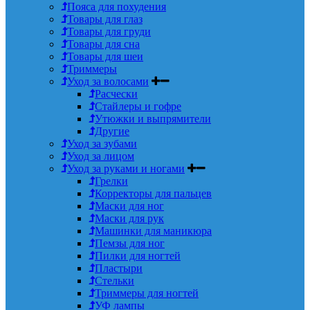
Пояса для похудения
Товары для глаз
Товары для груди
Товары для сна
Товары для шеи
Триммеры
Уход за волосами
Расчески
Стайлеры и гофре
Утюжки и выпрямители
Другие
Уход за зубами
Уход за лицом
Уход за руками и ногами
Грелки
Корректоры для пальцев
Маски для ног
Маски для рук
Машинки для маникюра
Пемзы для ног
Пилки для ногтей
Пластыри
Стельки
Триммеры для ногтей
УФ лампы