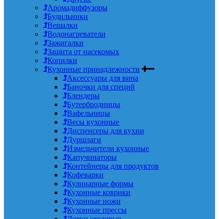
Аромадиффузоры
Будильники
Вешалки
Водонагреватели
Зажигалки
Защита от насекомых
Копилки
Кухонные принадлежности
Аксессуары для вина
Баночки для специй
Блендеры
Бутербродницы
Вафельницы
Весы кухонные
Диспенсеры для кухни
Дуршлаги
Измельчители кухонные
Капучинаторы
Контейнеры для продуктов
Кофеварки
Кулинарные формы
Кухонные коврики
Кухонные ножи
Кухонные прессы
Лотки столовые