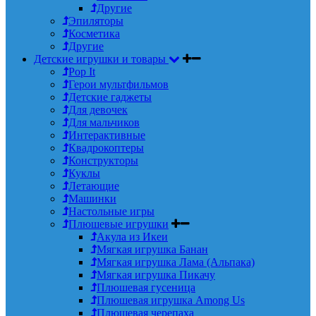
Другие
Эпиляторы
Косметика
Другие
Детские игрушки и товары
Pop It
Герои мультфильмов
Детские гаджеты
Для девочек
Для мальчиков
Интерактивные
Квадрокоптеры
Конструкторы
Куклы
Летающие
Машинки
Настольные игры
Плюшевые игрушки
Акула из Икеи
Мягкая игрушка Банан
Мягкая игрушка Лама (Альпака)
Мягкая игрушка Пикачу
Плюшевая гусеница
Плюшевая игрушка Among Us
Плюшевая черепаха