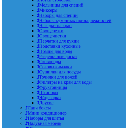
Мельницы для специй
Миксеры
Наборы для специй
Наборы кухонных принадлежностей
Насадки на кран
Овощерезки
Овощечистки
Перчатки для кухни
Подставки кухонные
Помпы для воды
Разделочные доски
Сковороды
Соковыжималки
Сушилки для посуды
Точилки для ножей
Фильтры на кран для воды
Фруктовницы
Штопоры
Яйцеварки
Другие
Ланч боксы
Мини кондиционер
Наборы для шитья
Надувная мебель