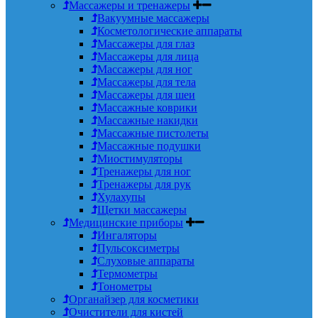
Массажеры и тренажеры
Вакуумные массажеры
Косметологические аппараты
Массажеры для глаз
Массажеры для лица
Массажеры для ног
Массажеры для тела
Массажеры для шеи
Массажные коврики
Массажные накидки
Массажные пистолеты
Массажные подушки
Миостимуляторы
Тренажеры для ног
Тренажеры для рук
Хулахупы
Щетки массажеры
Медицинские приборы
Ингаляторы
Пульсоксиметры
Слуховые аппараты
Термометры
Тонометры
Органайзер для косметики
Очистители для кистей