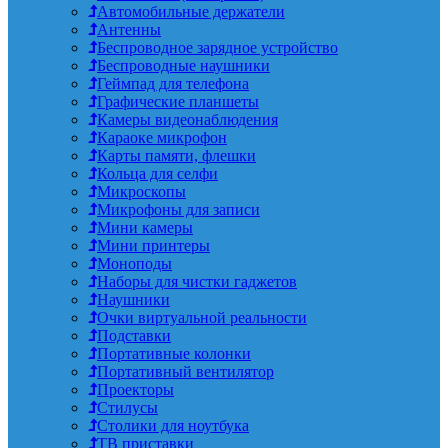
Автомобильные держатели
Антенны
Беспроводное зарядное устройство
Беспроводные наушники
Геймпад для телефона
Графические планшеты
Камеры видеонаблюдения
Караоке микрофон
Карты памяти, флешки
Кольца для селфи
Микроскопы
Микрофоны для записи
Мини камеры
Мини принтеры
Моноподы
Наборы для чистки гаджетов
Наушники
Очки виртуальной реальности
Подставки
Портативные колонки
Портативный вентилятор
Проекторы
Стилусы
Столики для ноутбука
ТВ приставки