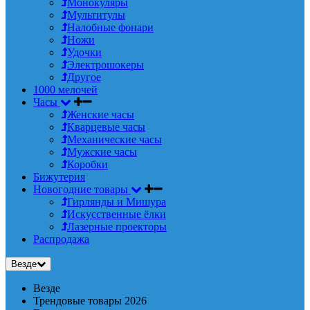
Монокуляры
Мультитулы
Налобные фонари
Ножи
Удочки
Электрошокеры
Другое
1000 мелочей
Часы
Женские часы
Кварцевые часы
Механические часы
Мужские часы
Коробки
Бижутерия
Новогодние товары
Гирлянды и Мишура
Искусственные ёлки
Лазерные проекторы
Распродажа
Везде
Везде
Трендовые товары 2026