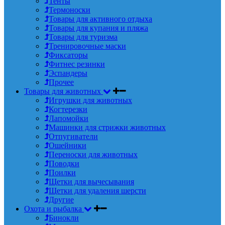
Тенты
Термоноски
Товары для активного отдыха
Товары для купания и пляжа
Товары для туризма
Тренировочные маски
Фиксаторы
Фитнес резинки
Эспандеры
Прочее
Товары для животных
Игрушки для животных
Когтерезки
Лапомойки
Машинки для стрижки животных
Отпугиватели
Ошейники
Переноски для животных
Поводки
Поилки
Щетки для вычесывания
Щетки для удаления шерсти
Другие
Охота и рыбалка
Бинокли