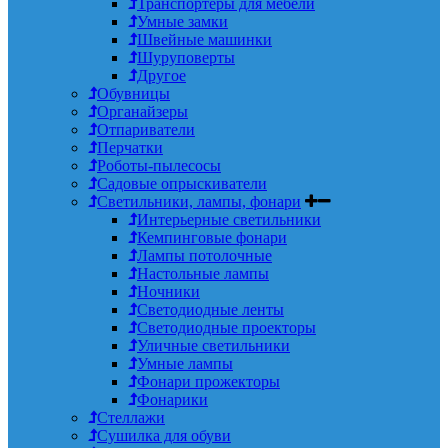
Транспортеры для мебели
Умные замки
Швейные машинки
Шуруповерты
Другое
Обувницы
Органайзеры
Отпариватели
Перчатки
Роботы-пылесосы
Садовые опрыскиватели
Светильники, лампы, фонари
Интерьерные светильники
Кемпинговые фонари
Лампы потолочные
Настольные лампы
Ночники
Светодиодные ленты
Светодиодные проекторы
Уличные светильники
Умные лампы
Фонари прожекторы
Фонарики
Стеллажи
Сушилка для обуви