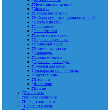
Мельницы для специй
Миксеры
Наборы для специй
Наборы кухонных принадлежностей
Насадки на кран
Овощерезки
Овощечистки
Перчатки для кухни
Подставки кухонные
Помпы для воды
Разделочные доски
Сковороды
Соковыжималки
Сушилки для посуды
Точилки для ножей
Фильтры на кран для воды
Фруктовницы
Штопоры
Яйцеварки
Другие
Ланч боксы
Мини кондиционер
Наборы для шитья
Надувная мебель