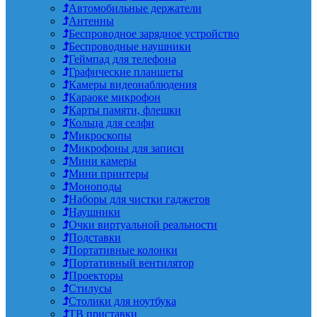
Автомобильные держатели
Антенны
Беспроводное зарядное устройство
Беспроводные наушники
Геймпад для телефона
Графические планшеты
Камеры видеонаблюдения
Караоке микрофон
Карты памяти, флешки
Кольца для селфи
Микроскопы
Микрофоны для записи
Мини камеры
Мини принтеры
Моноподы
Наборы для чистки гаджетов
Наушники
Очки виртуальной реальности
Подставки
Портативные колонки
Портативный вентилятор
Проекторы
Стилусы
Столики для ноутбука
ТВ приставки