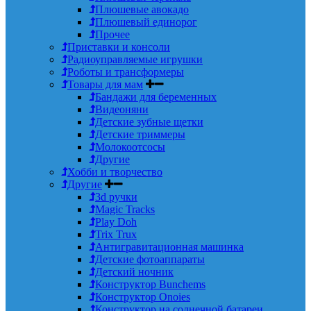
Плюшевые авокадо
Плюшевый единорог
Прочее
Приставки и консоли
Радиоуправляемые игрушки
Роботы и трансформеры
Товары для мам
Бандажи для беременных
Видеоняни
Детские зубные щетки
Детские триммеры
Молокоотсосы
Другие
Хобби и творчество
Другие
3d ручки
Magic Tracks
Play Doh
Trix Trux
Антигравитационная машинка
Детские фотоаппараты
Детский ночник
Конструктор Bunchems
Конструктор Onoies
Конструктор на солнечной батареи