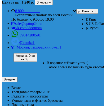
Цена за шт: 1 240 р.
В корзину
8 800
555 74 87
р.
Валюта
Бесплатный звонок по всей России
По будням, с 9:00 до 19:00
€ Euro
sale@opttop24.ru
$ US Dollar
vk.com/tdooptom
р. Рубль
+79014280591
@kuraka1
г. Москва, Тихорецкий бул., 1
Корзина:
0 шт
на
0 р.
В корзине сейчас пусто :(
Самое время положить туда что-то!
Везде
Везде
Трендовые товары 2026
Гаджеты и аксессуары
Умные часы и фитнес браслеты
Для дома и дачи