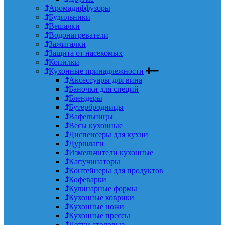
Аромадиффузоры
Будильники
Вешалки
Водонагреватели
Зажигалки
Защита от насекомых
Копилки
Кухонные принадлежности
Аксессуары для вина
Баночки для специй
Блендеры
Бутербродницы
Вафельницы
Весы кухонные
Диспенсеры для кухни
Дуршлаги
Измельчители кухонные
Капучинаторы
Контейнеры для продуктов
Кофеварки
Кулинарные формы
Кухонные коврики
Кухонные ножи
Кухонные прессы
Лотки столовые