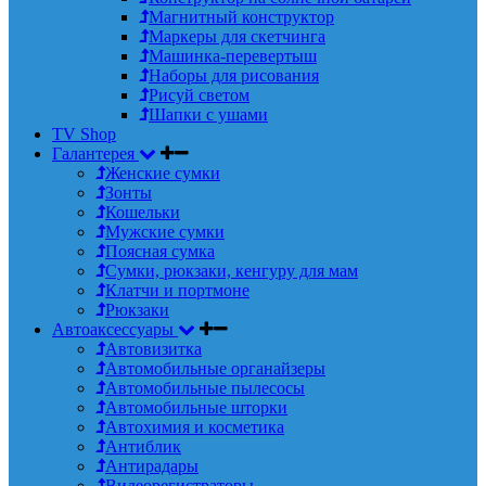
Магнитный конструктор
Маркеры для скетчинга
Машинка-перевертыш
Наборы для рисования
Рисуй светом
Шапки с ушами
TV Shop
Галантерея
Женские сумки
Зонты
Кошельки
Мужские сумки
Поясная сумка
Сумки, рюкзаки, кенгуру для мам
Клатчи и портмоне
Рюкзаки
Автоаксессуары
Автовизитка
Автомобильные органайзеры
Автомобильные пылесосы
Автомобильные шторки
Автохимия и косметика
Антиблик
Антирадары
Видеорегистраторы