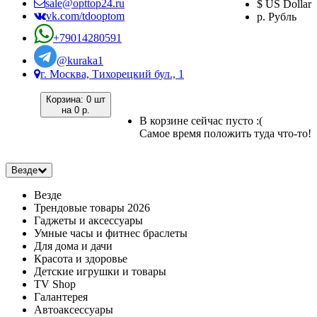
sale@opttop24.ru
$ US Dollar
vk.com/tdooptom
р. Рубль
+79014280591
@kuraka1
г. Москва, Тихорецкий бул., 1
Корзина:
0 шт
на
0 р.
В корзине сейчас пусто :(
Самое время положить туда что-то!
Везде
Везде
Трендовые товары 2026
Гаджеты и аксессуары
Умные часы и фитнес браслеты
Для дома и дачи
Красота и здоровье
Детские игрушки и товары
TV Shop
Галантерея
Автоаксессуары