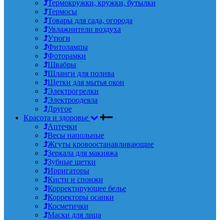
Термокружки, кружки, бутылки
Термосы
Товары для сада, огорода
Увлажнители воздуха
Утюги
Фитолампы
Фоторамки
Швабры
Шланги для полива
Щетки для мытья окон
Электрогрелки
Электроодеяла
Другое
Красота и здоровье
Аптечки
Весы напольные
Жгуты кровоостанавливающие
Зеркала для макияжа
Зубные щетки
Ирригаторы
Кисти и спонжи
Корректирующее белье
Корректоры осанки
Косметички
Маски для лица