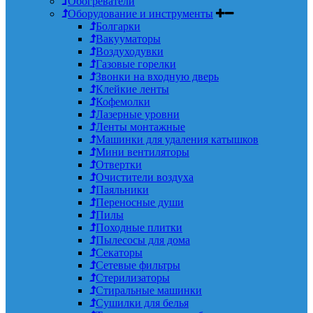
Обогреватели
Оборудование и инструменты
Болгарки
Вакууматоры
Воздуходувки
Газовые горелки
Звонки на входную дверь
Клейкие ленты
Кофемолки
Лазерные уровни
Ленты монтажные
Машинки для удаления катышков
Мини вентиляторы
Отвертки
Очистители воздуха
Паяльники
Переносные души
Пилы
Походные плитки
Пылесосы для дома
Секаторы
Сетевые фильтры
Стерилизаторы
Стиральные машинки
Сушилки для белья