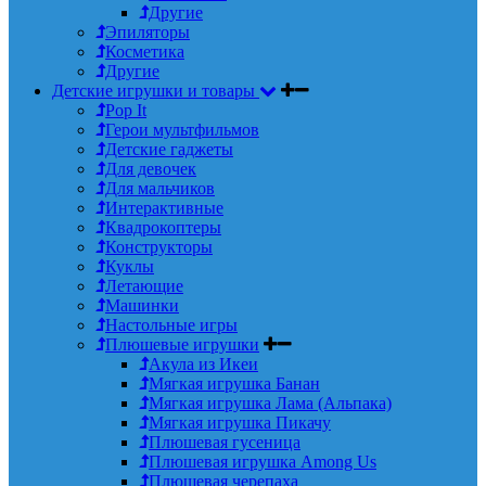
Другие
Эпиляторы
Косметика
Другие
Детские игрушки и товары
Pop It
Герои мультфильмов
Детские гаджеты
Для девочек
Для мальчиков
Интерактивные
Квадрокоптеры
Конструкторы
Куклы
Летающие
Машинки
Настольные игры
Плюшевые игрушки
Акула из Икеи
Мягкая игрушка Банан
Мягкая игрушка Лама (Альпака)
Мягкая игрушка Пикачу
Плюшевая гусеница
Плюшевая игрушка Among Us
Плюшевая черепаха