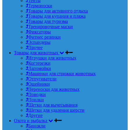
Тенты
Термоноски
Товары для активного отдыха
Товары для купания и пляжа
Товары для туризма
Тренировочные маски
Фиксаторы
Фитнес резинки
Эспандеры
Прочее
Товары для животных
Игрушки для животных
Когтерезки
Лапомойки
Машинки для стрижки животных
Отпугиватели
Ошейники
Переноски для животных
Поводки
Поилки
Щетки для вычесывания
Щетки для удаления шерсти
Другие
Охота и рыбалка
Бинокли