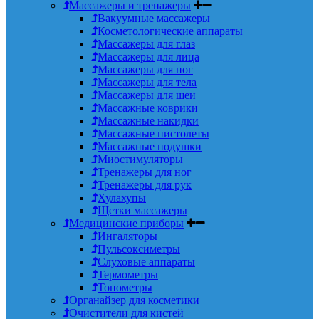
Массажеры и тренажеры
Вакуумные массажеры
Косметологические аппараты
Массажеры для глаз
Массажеры для лица
Массажеры для ног
Массажеры для тела
Массажеры для шеи
Массажные коврики
Массажные накидки
Массажные пистолеты
Массажные подушки
Миостимуляторы
Тренажеры для ног
Тренажеры для рук
Хулахупы
Щетки массажеры
Медицинские приборы
Ингаляторы
Пульсоксиметры
Слуховые аппараты
Термометры
Тонометры
Органайзер для косметики
Очистители для кистей