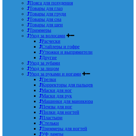
Пояса для похудения
Товары для глаз
Товары для груди
Товары для сна
Товары для шеи
Триммеры
Уход за волосами
Расчески
Стайлеры и гофре
Утюжки и выпрямители
Другие
Уход за зубами
Уход за лицом
Уход за руками и ногами
Грелки
Корректоры для пальцев
Маски для ног
Маски для рук
Машинки для маникюра
Пемзы для ног
Пилки для ногтей
Пластыри
Стельки
Триммеры для ногтей
УФ лампы