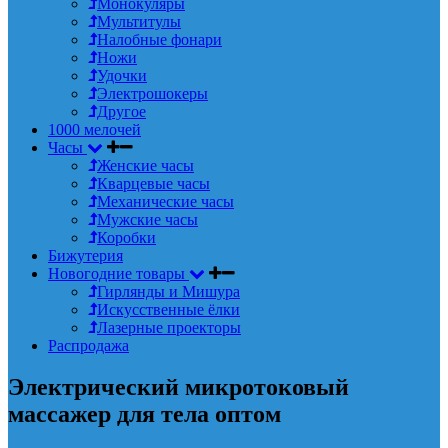
Монокуляры
Мультитулы
Налобные фонари
Ножи
Удочки
Электрошокеры
Другое
1000 мелочей
Часы
Женские часы
Кварцевые часы
Механические часы
Мужские часы
Коробки
Бижутерия
Новогодние товары
Гирлянды и Мишура
Искусственные ёлки
Лазерные проекторы
Распродажа
Электрический микротоковый
массажер для тела оптом