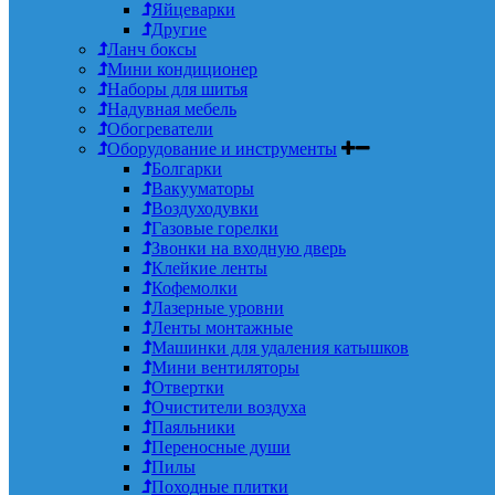
Яйцеварки
Другие
Ланч боксы
Мини кондиционер
Наборы для шитья
Надувная мебель
Обогреватели
Оборудование и инструменты
Болгарки
Вакууматоры
Воздуходувки
Газовые горелки
Звонки на входную дверь
Клейкие ленты
Кофемолки
Лазерные уровни
Ленты монтажные
Машинки для удаления катышков
Мини вентиляторы
Отвертки
Очистители воздуха
Паяльники
Переносные души
Пилы
Походные плитки