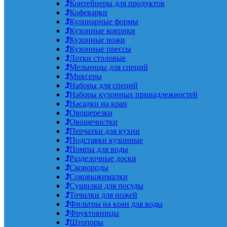
Контейнеры для продуктов
Кофеварки
Кулинарные формы
Кухонные коврики
Кухонные ножи
Кухонные прессы
Лотки столовые
Мельницы для специй
Миксеры
Наборы для специй
Наборы кухонных принадлежностей
Насадки на кран
Овощерезки
Овощечистки
Перчатки для кухни
Подставки кухонные
Помпы для воды
Разделочные доски
Сковороды
Соковыжималки
Сушилки для посуды
Точилки для ножей
Фильтры на кран для воды
Фруктовницы
Штопоры