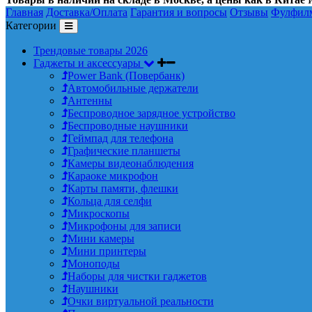
Главная
Доставка/Оплата
Гарантия и вопросы
Отзывы
Фулфил
Категории
Трендовые товары 2026
Гаджеты и аксессуары
Power Bank (Повербанк)
Автомобильные держатели
Антенны
Беспроводное зарядное устройство
Беспроводные наушники
Геймпад для телефона
Графические планшеты
Камеры видеонаблюдения
Караоке микрофон
Карты памяти, флешки
Кольца для селфи
Микроскопы
Микрофоны для записи
Мини камеры
Мини принтеры
Моноподы
Наборы для чистки гаджетов
Наушники
Очки виртуальной реальности