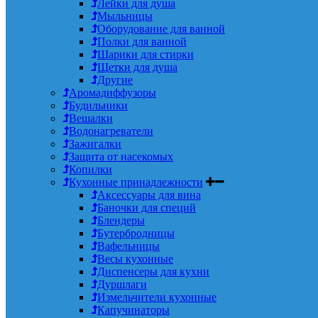
Лейки для душа
Мыльницы
Оборудование для ванной
Полки для ванной
Шарики для стирки
Щетки для душа
Другие
Аромадиффузоры
Будильники
Вешалки
Водонагреватели
Зажигалки
Защита от насекомых
Копилки
Кухонные принадлежности
Аксессуары для вина
Баночки для специй
Блендеры
Бутербродницы
Вафельницы
Весы кухонные
Диспенсеры для кухни
Дуршлаги
Измельчители кухонные
Капучинаторы