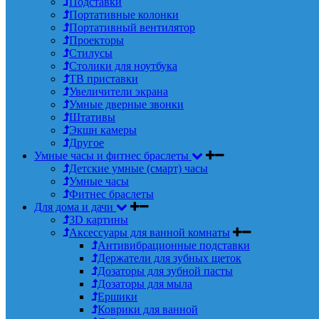
Подставки
Портативные колонки
Портативный вентилятор
Проекторы
Стилусы
Столики для ноутбука
ТВ приставки
Увеличители экрана
Умные дверные звонки
Штативы
Экшн камеры
Другое
Умные часы и фитнес браслеты
Детские умные (смарт) часы
Умные часы
Фитнес браслеты
Для дома и дачи
3D картины
Аксессуары для ванной комнаты
Антивибрационные подставки
Держатели для зубных щеток
Дозаторы для зубной пасты
Дозаторы для мыла
Ершики
Коврики для ванной