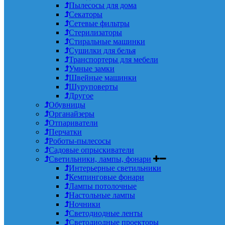
Пылесосы для дома
Секаторы
Сетевые фильтры
Стерилизаторы
Стиральные машинки
Сушилки для белья
Транспортеры для мебели
Умные замки
Швейные машинки
Шуруповерты
Другое
Обувницы
Органайзеры
Отпариватели
Перчатки
Роботы-пылесосы
Садовые опрыскиватели
Светильники, лампы, фонари
Интерьерные светильники
Кемпинговые фонари
Лампы потолочные
Настольные лампы
Ночники
Светодиодные ленты
Светодиодные проекторы