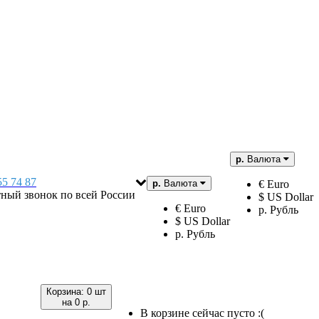
р.
Валюта
55 74 87
р.
Валюта
€ Euro
тный звонок по всей России
$ US Dollar
€ Euro
р. Рубль
$ US Dollar
р. Рубль
Корзина:
0 шт
на
0 р.
В корзине сейчас пусто :(