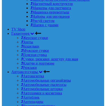
Магнитный конструктор
Маркеры для скетчинга
Машинка-перевертыш
Наборы для рисования
Рисуй светом
Шапки с ушами
TV Shop
Галантерея
Женские сумки
Зонты
Кошельки
Мужские сумки
Поясная сумка
Сумки, рюкзаки, кенгуру для мам
Клатчи и портмоне
Рюкзаки
Автоаксессуары
Автовизитка
Автомобильные органайзеры
Автомобильные пылесосы
Автомобильные шторки
Автохимия и косметика
Антиблик
Антирадары
Видеорегистраторы