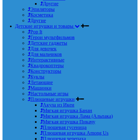
Другие
Эпиляторы
Косметика
Другие
Детские игрушки и товары
Pop It
Герои мультфильмов
Детские гаджеты
Для девочек
Для мальчиков
Интерактивные
Квадрокоптеры
Конструкторы
Куклы
Летающие
Машинки
Настольные игры
Плюшевые игрушки
Акула из Икеи
Мягкая игрушка Банан
Мягкая игрушка Лама (Альпака)
Мягкая игрушка Пикачу
Плюшевая гусеница
Плюшевая игрушка Among Us
Плюшевая черепаха