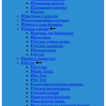
Плюшевые авокадо
Плюшевый единорог
Прочее
Приставки и консоли
Радиоуправляемые игрушки
Роботы и трансформеры
Товары для мам
Бандажи для беременных
Видеоняни
Детские зубные щетки
Детские триммеры
Молокоотсосы
Другие
Хобби и творчество
Другие
3d ручки
Magic Tracks
Play Doh
Trix Trux
Антигравитационная машинка
Детские фотоаппараты
Детский ночник
Конструктор Bunchems
Конструктор Onoies
Конструктор на солнечной батареи