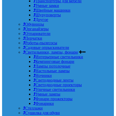
Транспортеры для мебели
Умные замки
Швейные машинки
Шуруповерты
Другое
Обувницы
Органайзеры
Отпариватели
Перчатки
Роботы-пылесосы
Садовые опрыскиватели
Светильники, лампы, фонари
Интерьерные светильники
Кемпинговые фонари
Лампы потолочные
Настольные лампы
Ночники
Светодиодные ленты
Светодиодные проекторы
Уличные светильники
Умные лампы
Фонари прожекторы
Фонарики
Стеллажи
Сушилка для обуви