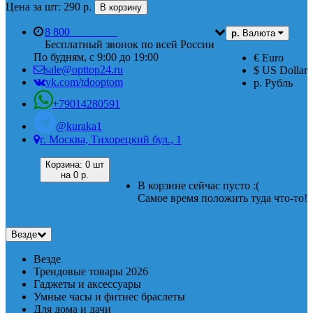
Цена за шт: 290 р.
В корзину
8 800
555 74 87
р.
Валюта
Бесплатный звонок по всей России
По будням, с 9:00 до 19:00
€ Euro
sale@opttop24.ru
$ US Dollar
vk.com/tdooptom
р. Рубль
+79014280591
@kuraka1
г. Москва, Тихорецкий бул., 1
Корзина:
0 шт
на
0 р.
В корзине сейчас пусто :(
Самое время положить туда что-то!
Везде
Везде
Трендовые товары 2026
Гаджеты и аксессуары
Умные часы и фитнес браслеты
Для дома и дачи