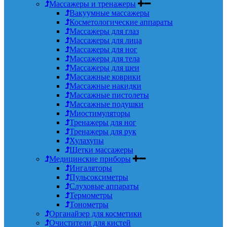
Массажеры и тренажеры
Вакуумные массажеры
Косметологические аппараты
Массажеры для глаз
Массажеры для лица
Массажеры для ног
Массажеры для тела
Массажеры для шеи
Массажные коврики
Массажные накидки
Массажные пистолеты
Массажные подушки
Миостимуляторы
Тренажеры для ног
Тренажеры для рук
Хулахупы
Щетки массажеры
Медицинские приборы
Ингаляторы
Пульсоксиметры
Слуховые аппараты
Термометры
Тонометры
Органайзер для косметики
Очистители для кистей