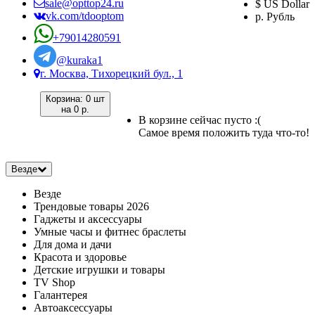
sale@opttop24.ru
$ US Dollar
vk.com/tdooptom
р. Рубль
+79014280591
@kuraka1
г. Москва, Тихорецкий бул., 1
Корзина:
0 шт
на
0 р.
В корзине сейчас пусто :(
Самое время положить туда что-то!
Везде
Везде
Трендовые товары 2026
Гаджеты и аксессуары
Умные часы и фитнес браслеты
Для дома и дачи
Красота и здоровье
Детские игрушки и товары
TV Shop
Галантерея
Автоаксессуары