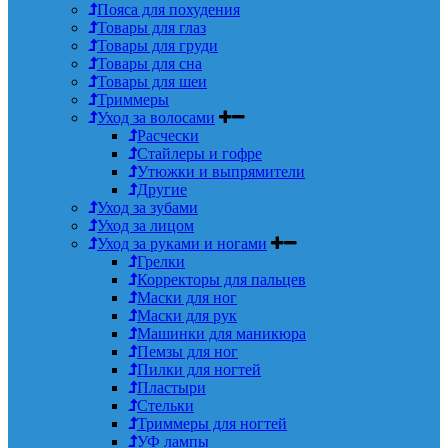
Пояса для похудения
Товары для глаз
Товары для груди
Товары для сна
Товары для шеи
Триммеры
Уход за волосами
Расчески
Стайлеры и гофре
Утюжки и выпрямители
Другие
Уход за зубами
Уход за лицом
Уход за руками и ногами
Грелки
Корректоры для пальцев
Маски для ног
Маски для рук
Машинки для маникюра
Пемзы для ног
Пилки для ногтей
Пластыри
Стельки
Триммеры для ногтей
УФ лампы