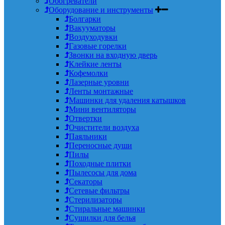
Обогреватели
Оборудование и инструменты
Болгарки
Вакууматоры
Воздуходувки
Газовые горелки
Звонки на входную дверь
Клейкие ленты
Кофемолки
Лазерные уровни
Ленты монтажные
Машинки для удаления катышков
Мини вентиляторы
Отвертки
Очистители воздуха
Паяльники
Переносные души
Пилы
Походные плитки
Пылесосы для дома
Секаторы
Сетевые фильтры
Стерилизаторы
Стиральные машинки
Сушилки для белья