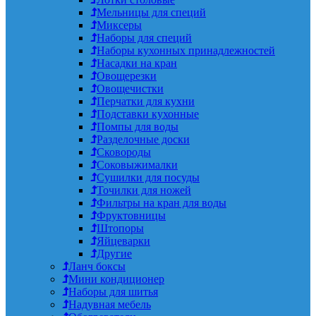
Мельницы для специй
Миксеры
Наборы для специй
Наборы кухонных принадлежностей
Насадки на кран
Овощерезки
Овощечистки
Перчатки для кухни
Подставки кухонные
Помпы для воды
Разделочные доски
Сковороды
Соковыжималки
Сушилки для посуды
Точилки для ножей
Фильтры на кран для воды
Фруктовницы
Штопоры
Яйцеварки
Другие
Ланч боксы
Мини кондиционер
Наборы для шитья
Надувная мебель