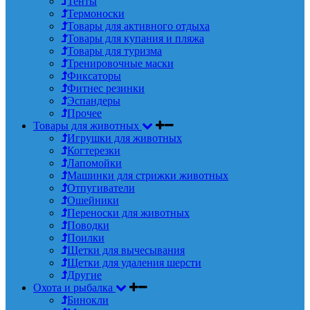
Тенты
Термоноски
Товары для активного отдыха
Товары для купания и пляжа
Товары для туризма
Тренировочные маски
Фиксаторы
Фитнес резинки
Эспандеры
Прочее
Товары для животных
Игрушки для животных
Когтерезки
Лапомойки
Машинки для стрижки животных
Отпугиватели
Ошейники
Переноски для животных
Поводки
Поилки
Щетки для вычесывания
Щетки для удаления шерсти
Другие
Охота и рыбалка
Бинокли