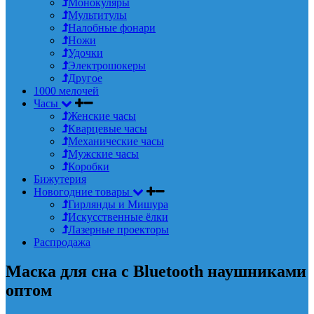
Монокуляры
Мультитулы
Налобные фонари
Ножи
Удочки
Электрошокеры
Другое
1000 мелочей
Часы
Женские часы
Кварцевые часы
Механические часы
Мужские часы
Коробки
Бижутерия
Новогодние товары
Гирлянды и Мишура
Искусственные ёлки
Лазерные проекторы
Распродажа
Маска для сна с Bluetooth наушниками
оптом