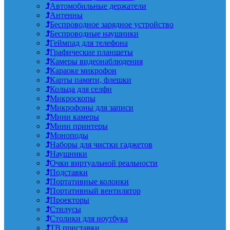
Автомобильные держатели
Антенны
Беспроводное зарядное устройство
Беспроводные наушники
Геймпад для телефона
Графические планшеты
Камеры видеонаблюдения
Караоке микрофон
Карты памяти, флешки
Кольца для селфи
Микроскопы
Микрофоны для записи
Мини камеры
Мини принтеры
Моноподы
Наборы для чистки гаджетов
Наушники
Очки виртуальной реальности
Подставки
Портативные колонки
Портативный вентилятор
Проекторы
Стилусы
Столики для ноутбука
ТВ приставки