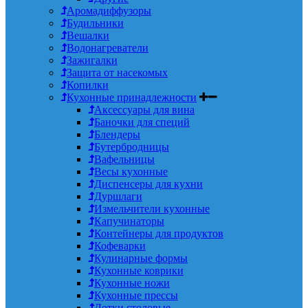
Аромадиффузоры
Будильники
Вешалки
Водонагреватели
Зажигалки
Защита от насекомых
Копилки
Кухонные принадлежности
Аксессуары для вина
Баночки для специй
Блендеры
Бутербродницы
Вафельницы
Весы кухонные
Диспенсеры для кухни
Дуршлаги
Измельчители кухонные
Капучинаторы
Контейнеры для продуктов
Кофеварки
Кулинарные формы
Кухонные коврики
Кухонные ножи
Кухонные прессы
Лотки столовые