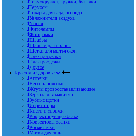
Термокружки, кружки, бутылки
Термосы
Товары для сада, огорода
Увлажнители воздуха
Утюги
Фитолампы
Фоторамки
Швабры
Шланги для полива
Щетки для мытья окон
Электрогрелки
Электроодеяла
Другое
Красота и здоровье
Аптечки
Весы напольные
Жгуты кровоостанавливающие
Зеркала для макияжа
Зубные щетки
Ирригаторы
Кисти и спонжи
Корректирующее белье
Корректоры осанки
Косметички
Маски для лица