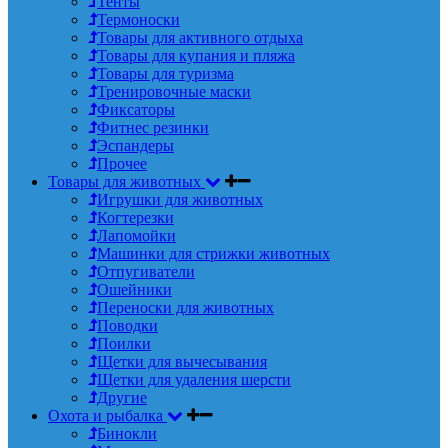
Тенты
Термоноски
Товары для активного отдыха
Товары для купания и пляжа
Товары для туризма
Тренировочные маски
Фиксаторы
Фитнес резинки
Эспандеры
Прочее
Товары для животных
Игрушки для животных
Когтерезки
Лапомойки
Машинки для стрижки животных
Отпугиватели
Ошейники
Переноски для животных
Поводки
Поилки
Щетки для вычесывания
Щетки для удаления шерсти
Другие
Охота и рыбалка
Бинокли