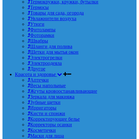
Термокружки, кружки, бутылки
Термосы
Товары для сада, огорода
Увлажнители воздуха
Утюги
Фитолампы
Фоторамки
Швабры
Шланги для полива
Щетки для мытья окон
Электрогрелки
Электроодеяла
Другое
Красота и здоровье
Аптечки
Весы напольные
Жгуты кровоостанавливающие
Зеркала для макияжа
Зубные щетки
Ирригаторы
Кисти и спонжи
Корректирующее белье
Корректоры осанки
Косметички
Маски для лица