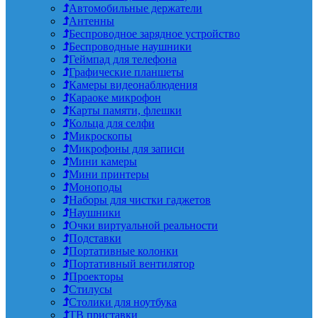
Автомобильные держатели
Антенны
Беспроводное зарядное устройство
Беспроводные наушники
Геймпад для телефона
Графические планшеты
Камеры видеонаблюдения
Караоке микрофон
Карты памяти, флешки
Кольца для селфи
Микроскопы
Микрофоны для записи
Мини камеры
Мини принтеры
Моноподы
Наборы для чистки гаджетов
Наушники
Очки виртуальной реальности
Подставки
Портативные колонки
Портативный вентилятор
Проекторы
Стилусы
Столики для ноутбука
ТВ приставки