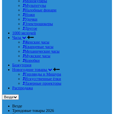
Монокуляры
Мультитулы
Налобные фонари
Ножи
Удочки
Электрошокеры
Другое
1000 мелочей
Часы
Женские часы
Кварцевые часы
Механические часы
Мужские часы
Коробки
Бижутерия
Новогодние товары
Гирлянды и Мишура
Искусственные ёлки
Лазерные проекторы
Распродажа
Везде
Везде
Трендовые товары 2026