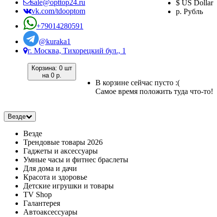
sale@opttop24.ru
$ US Dollar
vk.com/tdooptom
р. Рубль
+79014280591
@kuraka1
г. Москва, Тихорецкий бул., 1
Корзина:
0 шт
на
0 р.
В корзине сейчас пусто :(
Самое время положить туда что-то!
Везде
Везде
Трендовые товары 2026
Гаджеты и аксессуары
Умные часы и фитнес браслеты
Для дома и дачи
Красота и здоровье
Детские игрушки и товары
TV Shop
Галантерея
Автоаксессуары