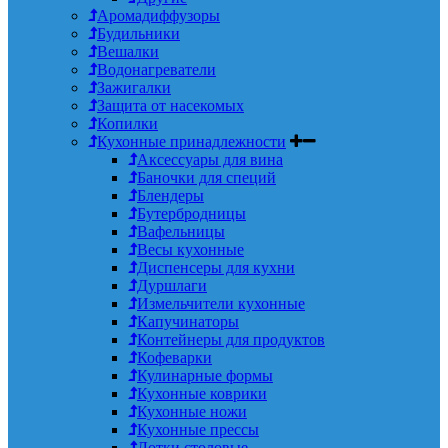
Аромадиффузоры
Будильники
Вешалки
Водонагреватели
Зажигалки
Защита от насекомых
Копилки
Кухонные принадлежности
Аксессуары для вина
Баночки для специй
Блендеры
Бутербродницы
Вафельницы
Весы кухонные
Диспенсеры для кухни
Дуршлаги
Измельчители кухонные
Капучинаторы
Контейнеры для продуктов
Кофеварки
Кулинарные формы
Кухонные коврики
Кухонные ножи
Кухонные прессы
Лотки столовые