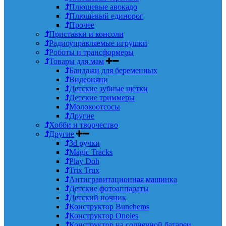
Плюшевые авокадо
Плюшевый единорог
Прочее
Приставки и консоли
Радиоуправляемые игрушки
Роботы и трансформеры
Товары для мам
Бандажи для беременных
Видеоняни
Детские зубные щетки
Детские триммеры
Молокоотсосы
Другие
Хобби и творчество
Другие
3d ручки
Magic Tracks
Play Doh
Trix Trux
Антигравитационная машинка
Детские фотоаппараты
Детский ночник
Конструктор Bunchems
Конструктор Onoies
Конструктор на солнечной батареи