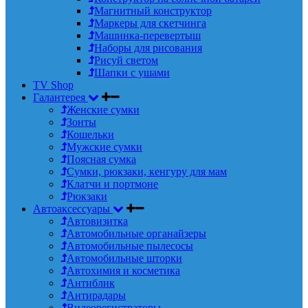
Магнитный конструктор
Маркеры для скетчинга
Машинка-перевертыш
Наборы для рисования
Рисуй светом
Шапки с ушами
TV Shop
Галантерея
Женские сумки
Зонты
Кошельки
Мужские сумки
Поясная сумка
Сумки, рюкзаки, кенгуру для мам
Клатчи и портмоне
Рюкзаки
Автоаксессуары
Автовизитка
Автомобильные органайзеры
Автомобильные пылесосы
Автомобильные шторки
Автохимия и косметика
Антиблик
Антирадары
Видеорегистраторы