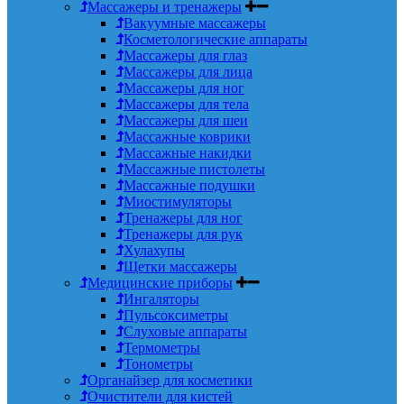
Массажеры и тренажеры
Вакуумные массажеры
Косметологические аппараты
Массажеры для глаз
Массажеры для лица
Массажеры для ног
Массажеры для тела
Массажеры для шеи
Массажные коврики
Массажные накидки
Массажные пистолеты
Массажные подушки
Миостимуляторы
Тренажеры для ног
Тренажеры для рук
Хулахупы
Щетки массажеры
Медицинские приборы
Ингаляторы
Пульсоксиметры
Слуховые аппараты
Термометры
Тонометры
Органайзер для косметики
Очистители для кистей