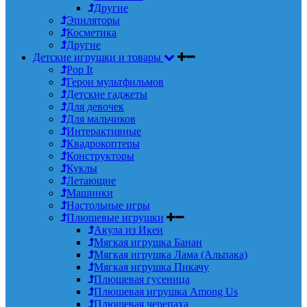
Другие
Эпиляторы
Косметика
Другие
Детские игрушки и товары
Pop It
Герои мультфильмов
Детские гаджеты
Для девочек
Для мальчиков
Интерактивные
Квадрокоптеры
Конструкторы
Куклы
Летающие
Машинки
Настольные игры
Плюшевые игрушки
Акула из Икеи
Мягкая игрушка Банан
Мягкая игрушка Лама (Альпака)
Мягкая игрушка Пикачу
Плюшевая гусеница
Плюшевая игрушка Among Us
Плюшевая черепаха