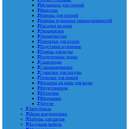
Мельницы для специй
Миксеры
Наборы для специй
Наборы кухонных принадлежностей
Насадки на кран
Овощерезки
Овощечистки
Перчатки для кухни
Подставки кухонные
Помпы для воды
Разделочные доски
Сковороды
Соковыжималки
Сушилки для посуды
Точилки для ножей
Фильтры на кран для воды
Фруктовницы
Штопоры
Яйцеварки
Другие
Ланч боксы
Мини кондиционер
Наборы для шитья
Надувная мебель