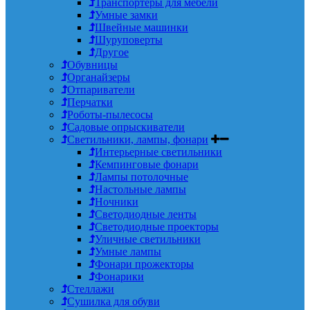
Транспортеры для мебели
Умные замки
Швейные машинки
Шуруповерты
Другое
Обувницы
Органайзеры
Отпариватели
Перчатки
Роботы-пылесосы
Садовые опрыскиватели
Светильники, лампы, фонари
Интерьерные светильники
Кемпинговые фонари
Лампы потолочные
Настольные лампы
Ночники
Светодиодные ленты
Светодиодные проекторы
Уличные светильники
Умные лампы
Фонари прожекторы
Фонарики
Стеллажи
Сушилка для обуви