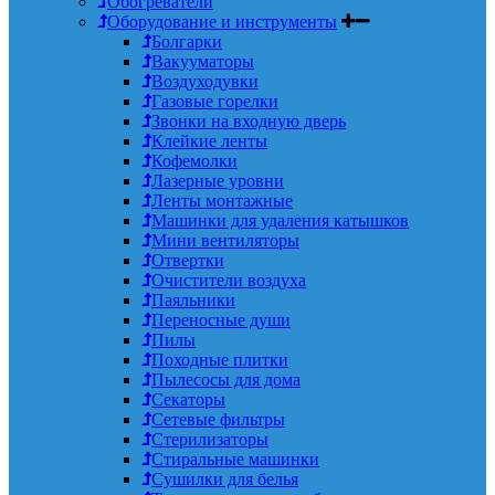
Обогреватели
Оборудование и инструменты
Болгарки
Вакууматоры
Воздуходувки
Газовые горелки
Звонки на входную дверь
Клейкие ленты
Кофемолки
Лазерные уровни
Ленты монтажные
Машинки для удаления катышков
Мини вентиляторы
Отвертки
Очистители воздуха
Паяльники
Переносные души
Пилы
Походные плитки
Пылесосы для дома
Секаторы
Сетевые фильтры
Стерилизаторы
Стиральные машинки
Сушилки для белья