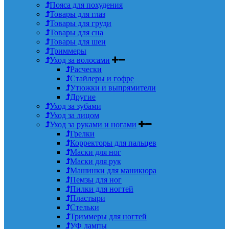
Пояса для похудения
Товары для глаз
Товары для груди
Товары для сна
Товары для шеи
Триммеры
Уход за волосами
Расчески
Стайлеры и гофре
Утюжки и выпрямители
Другие
Уход за зубами
Уход за лицом
Уход за руками и ногами
Грелки
Корректоры для пальцев
Маски для ног
Маски для рук
Машинки для маникюра
Пемзы для ног
Пилки для ногтей
Пластыри
Стельки
Триммеры для ногтей
УФ лампы