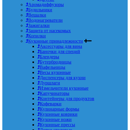
Аромадиффузоры
Будильники
Вешалки
Водонагреватели
Зажигалки
Защита от насекомых
Копилки
Кухонные принадлежности
Аксессуары для вина
Баночки для специй
Блендеры
Бутербродницы
Вафельницы
Весы кухонные
Диспенсеры для кухни
Дуршлаги
Измельчители кухонные
Капучинаторы
Контейнеры для продуктов
Кофеварки
Кулинарные формы
Кухонные коврики
Кухонные ножи
Кухонные прессы
Лотки столовые