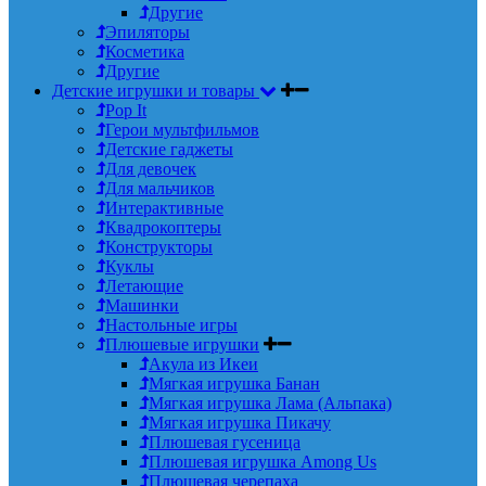
Другие
Эпиляторы
Косметика
Другие
Детские игрушки и товары
Pop It
Герои мультфильмов
Детские гаджеты
Для девочек
Для мальчиков
Интерактивные
Квадрокоптеры
Конструкторы
Куклы
Летающие
Машинки
Настольные игры
Плюшевые игрушки
Акула из Икеи
Мягкая игрушка Банан
Мягкая игрушка Лама (Альпака)
Мягкая игрушка Пикачу
Плюшевая гусеница
Плюшевая игрушка Among Us
Плюшевая черепаха