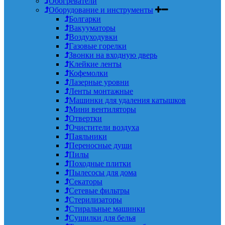
Обогреватели
Оборудование и инструменты
Болгарки
Вакууматоры
Воздуходувки
Газовые горелки
Звонки на входную дверь
Клейкие ленты
Кофемолки
Лазерные уровни
Ленты монтажные
Машинки для удаления катышков
Мини вентиляторы
Отвертки
Очистители воздуха
Паяльники
Переносные души
Пилы
Походные плитки
Пылесосы для дома
Секаторы
Сетевые фильтры
Стерилизаторы
Стиральные машинки
Сушилки для белья