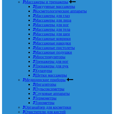
Массажеры и тренажеры
Вакуумные массажеры
Косметологические аппараты
Массажеры для глаз
Массажеры для лица
Массажеры для ног
Массажеры для тела
Массажеры для шеи
Массажные коврики
Массажные накидки
Массажные пистолеты
Массажные подушки
Миостимуляторы
Тренажеры для ног
Тренажеры для рук
Хулахупы
Щетки массажеры
Медицинские приборы
Ингаляторы
Пульсоксиметры
Слуховые аппараты
Термометры
Тонометры
Органайзер для косметики
Очистители для кистей