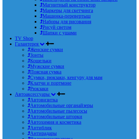
Магнитный конструктор
Маркеры для скетчинга
Машинка-перевертыш
Наборы для рисования
Рисуй светом
Шапки с ушами
TV Shop
Галантерея
Женские сумки
Зонты
Кошельки
Мужские сумки
Поясная сумка
Сумки, рюкзаки, кенгуру для мам
Клатчи и портмоне
Рюкзаки
Автоаксессуары
Автовизитка
Автомобильные органайзеры
Автомобильные пылесосы
Автомобильные шторки
Автохимия и косметика
Антиблик
Антирадары
Видеорегистраторы