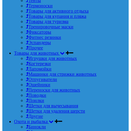
Тенты
Термоноски
Товары для активного отдыха
Товары для купания и пляжа
Товары для туризма
Тренировочные маски
Фиксаторы
Фитнес резинки
Эспандеры
Прочее
Товары для животных
Игрушки для животных
Когтерезки
Лапомойки
Машинки для стрижки животных
Отпугиватели
Ошейники
Переноски для животных
Поводки
Поилки
Щетки для вычесывания
Щетки для удаления шерсти
Другие
Охота и рыбалка
Бинокли