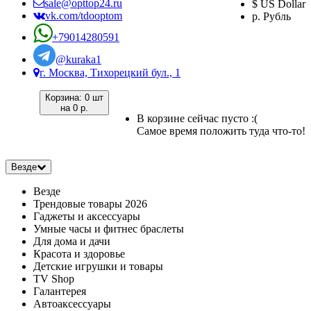
sale@opttop24.ru
$ US Dollar
vk.com/tdooptom
р. Рубль
+79014280591
@kuraka1
г. Москва, Тихорецкий бул., 1
Корзина:
0 шт
на
0 р.
В корзине сейчас пусто :(
Самое время положить туда что-то!
Везде
Везде
Трендовые товары 2026
Гаджеты и аксессуары
Умные часы и фитнес браслеты
Для дома и дачи
Красота и здоровье
Детские игрушки и товары
TV Shop
Галантерея
Автоаксессуары