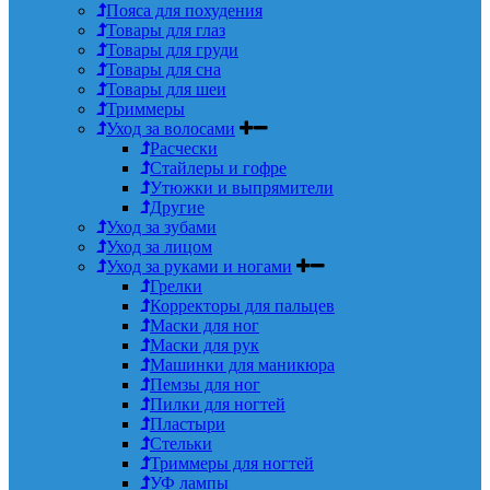
Пояса для похудения
Товары для глаз
Товары для груди
Товары для сна
Товары для шеи
Триммеры
Уход за волосами
Расчески
Стайлеры и гофре
Утюжки и выпрямители
Другие
Уход за зубами
Уход за лицом
Уход за руками и ногами
Грелки
Корректоры для пальцев
Маски для ног
Маски для рук
Машинки для маникюра
Пемзы для ног
Пилки для ногтей
Пластыри
Стельки
Триммеры для ногтей
УФ лампы