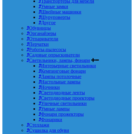
Транспортеры для мебели
Умные замки
Швейные машинки
Шуруповерты
Другое
Обувницы
Органайзеры
Отпариватели
Перчатки
Роботы-пылесосы
Садовые опрыскиватели
Светильники, лампы, фонари
Интерьерные светильники
Кемпинговые фонари
Лампы потолочные
Настольные лампы
Ночники
Светодиодные ленты
Светодиодные проекторы
Уличные светильники
Умные лампы
Фонари прожекторы
Фонарики
Стеллажи
Сушилка для обуви