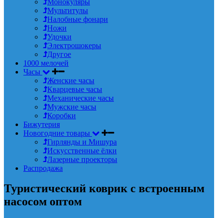
Монокуляры
Мультитулы
Налобные фонари
Ножи
Удочки
Электрошокеры
Другое
1000 мелочей
Часы
Женские часы
Кварцевые часы
Механические часы
Мужские часы
Коробки
Бижутерия
Новогодние товары
Гирлянды и Мишура
Искусственные ёлки
Лазерные проекторы
Распродажа
Туристический коврик с встроенным
насосом оптом