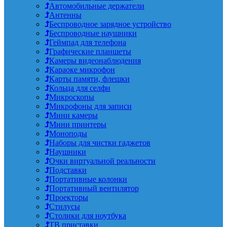
Автомобильные держатели
Антенны
Беспроводное зарядное устройство
Беспроводные наушники
Геймпад для телефона
Графические планшеты
Камеры видеонаблюдения
Караоке микрофон
Карты памяти, флешки
Кольца для селфи
Микроскопы
Микрофоны для записи
Мини камеры
Мини принтеры
Моноподы
Наборы для чистки гаджетов
Наушники
Очки виртуальной реальности
Подставки
Портативные колонки
Портативный вентилятор
Проекторы
Стилусы
Столики для ноутбука
ТВ приставки