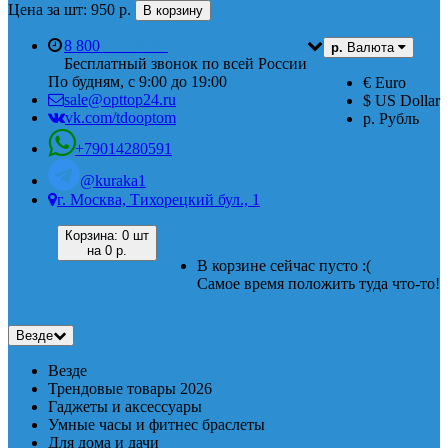
Цена за шт: 950 р.
В корзину
8 800
555 74 87
р.
Валюта
Бесплатный звонок по всей России
По будням, с 9:00 до 19:00
€ Euro
sale@opttop24.ru
$ US Dollar
vk.com/tdooptom
р. Рубль
+79014280591
@kuraka1
г. Москва, Тихорецкий бул., 1
Корзина:
0 шт
на
0 р.
В корзине сейчас пусто :(
Самое время положить туда что-то!
Везде
Везде
Трендовые товары 2026
Гаджеты и аксессуары
Умные часы и фитнес браслеты
Для дома и дачи