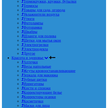
Термокружки, кружки, бутылки
Термосы
Товары для сада, огорода
Увлажнители воздуха
Утюги
Фитолампы
Фоторамки
Швабры
Шланги для полива
Щетки для мытья окон
Электрогрелки
Электроодеяла
Другое
Красота и здоровье
Аптечки
Весы напольные
Жгуты кровоостанавливающие
Зеркала для макияжа
Зубные щетки
Ирригаторы
Кисти и спонжи
Корректирующее белье
Корректоры осанки
Косметички
Маски для лица