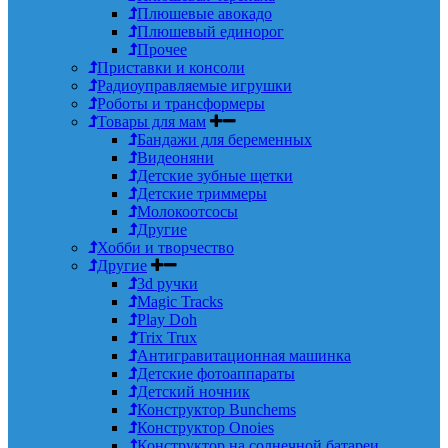
Плюшевые авокадо
Плюшевый единорог
Прочее
Приставки и консоли
Радиоуправляемые игрушки
Роботы и трансформеры
Товары для мам
Бандажи для беременных
Видеоняни
Детские зубные щетки
Детские триммеры
Молокоотсосы
Другие
Хобби и творчество
Другие
3d ручки
Magic Tracks
Play Doh
Trix Trux
Антигравитационная машинка
Детские фотоаппараты
Детский ночник
Конструктор Bunchems
Конструктор Onoies
Конструктор на солнечной батареи