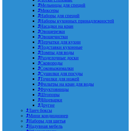
Мельницы для специй
Миксеры
Наборы для специй
Наборы кухонных принадлежностей
Насадки на кран
Овощерезки
Овощечистки
Перчатки для кухни
Подставки кухонные
Помпы для воды
Разделочные доски
Сковороды
Соковыжималки
Сушилки для посуды
Точилки для ножей
Фильтры на кран для воды
Фруктовницы
Штопоры
Яйцеварки
Другие
Ланч боксы
Мини кондиционер
Наборы для шитья
Надувная мебель