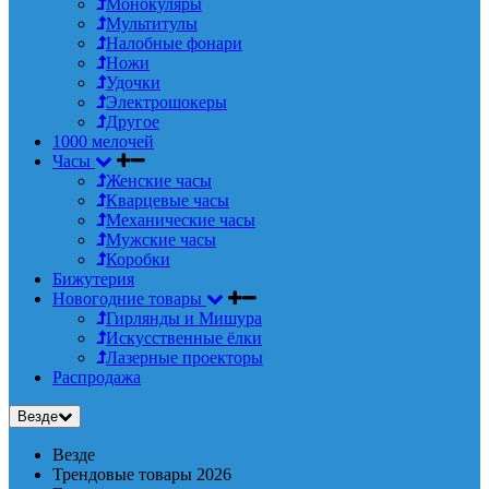
Монокуляры
Мультитулы
Налобные фонари
Ножи
Удочки
Электрошокеры
Другое
1000 мелочей
Часы
Женские часы
Кварцевые часы
Механические часы
Мужские часы
Коробки
Бижутерия
Новогодние товары
Гирлянды и Мишура
Искусственные ёлки
Лазерные проекторы
Распродажа
Везде
Везде
Трендовые товары 2026