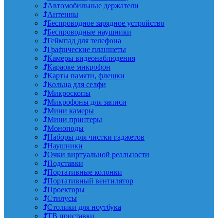
Автомобильные держатели
Антенны
Беспроводное зарядное устройство
Беспроводные наушники
Геймпад для телефона
Графические планшеты
Камеры видеонаблюдения
Караоке микрофон
Карты памяти, флешки
Кольца для селфи
Микроскопы
Микрофоны для записи
Мини камеры
Мини принтеры
Моноподы
Наборы для чистки гаджетов
Наушники
Очки виртуальной реальности
Подставки
Портативные колонки
Портативный вентилятор
Проекторы
Стилусы
Столики для ноутбука
ТВ приставки