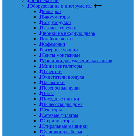
Обогреватели
Оборудование и инструменты
Болгарки
Вакууматоры
Воздуходувки
Газовые горелки
Звонки на входную дверь
Клейкие ленты
Кофемолки
Лазерные уровни
Ленты монтажные
Машинки для удаления катышков
Мини вентиляторы
Отвертки
Очистители воздуха
Паяльники
Переносные души
Пилы
Походные плитки
Пылесосы для дома
Секаторы
Сетевые фильтры
Стерилизаторы
Стиральные машинки
Сушилки для белья