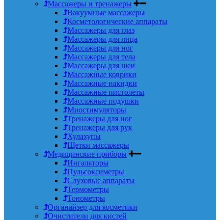
Массажеры и тренажеры
Вакуумные массажеры
Косметологические аппараты
Массажеры для глаз
Массажеры для лица
Массажеры для ног
Массажеры для тела
Массажеры для шеи
Массажные коврики
Массажные накидки
Массажные пистолеты
Массажные подушки
Миостимуляторы
Тренажеры для ног
Тренажеры для рук
Хулахупы
Щетки массажеры
Медицинские приборы
Ингаляторы
Пульсоксиметры
Слуховые аппараты
Термометры
Тонометры
Органайзер для косметики
Очистители для кистей