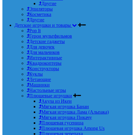
Другие
Эпиляторы
Косметика
Другие
Детские игрушки и товары
Pop It
Герои мультфильмов
Детские гаджеты
Для девочек
Для мальчиков
Интерактивные
Квадрокоптеры
Конструкторы
Куклы
Летающие
Машинки
Настольные игры
Плюшевые игрушки
Акула из Икеи
Мягкая игрушка Банан
Мягкая игрушка Лама (Альпака)
Мягкая игрушка Пикачу
Плюшевая гусеница
Плюшевая игрушка Among Us
Плюшевая черепаха