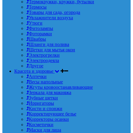
Термокружки, кружки, бутылки
Термосы
Товары для сада, огорода
Увлажнители воздуха
Утюги
Фитолампы
Фоторамки
Швабры
Шланги для полива
Щетки для мытья окон
Электрогрелки
Электроодеяла
Другое
Красота и здоровье
Аптечки
Весы напольные
Жгуты кровоостанавливающие
Зеркала для макияжа
Зубные щетки
Ирригаторы
Кисти и спонжи
Корректирующее белье
Корректоры осанки
Косметички
Маски для лица