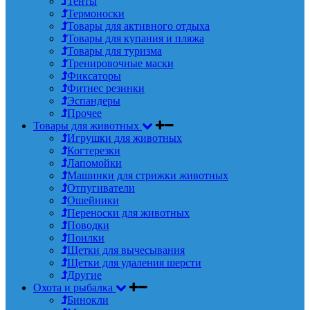
Тенты
Термоноски
Товары для активного отдыха
Товары для купания и пляжа
Товары для туризма
Тренировочные маски
Фиксаторы
Фитнес резинки
Эспандеры
Прочее
Товары для животных
Игрушки для животных
Когтерезки
Лапомойки
Машинки для стрижки животных
Отпугиватели
Ошейники
Переноски для животных
Поводки
Поилки
Щетки для вычесывания
Щетки для удаления шерсти
Другие
Охота и рыбалка
Бинокли