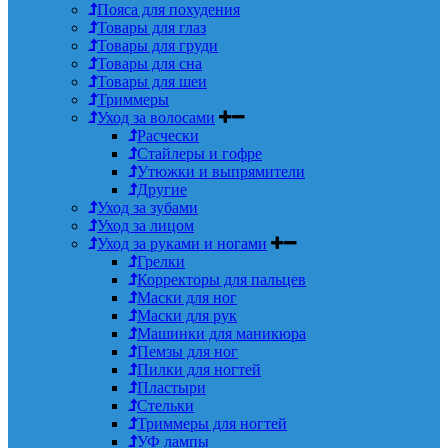
Пояса для похудения
Товары для глаз
Товары для груди
Товары для сна
Товары для шеи
Триммеры
Уход за волосами
Расчески
Стайлеры и гофре
Утюжки и выпрямители
Другие
Уход за зубами
Уход за лицом
Уход за руками и ногами
Грелки
Корректоры для пальцев
Маски для ног
Маски для рук
Машинки для маникюра
Пемзы для ног
Пилки для ногтей
Пластыри
Стельки
Триммеры для ногтей
УФ лампы