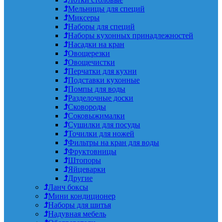
Мельницы для специй
Миксеры
Наборы для специй
Наборы кухонных принадлежностей
Насадки на кран
Овощерезки
Овощечистки
Перчатки для кухни
Подставки кухонные
Помпы для воды
Разделочные доски
Сковороды
Соковыжималки
Сушилки для посуды
Точилки для ножей
Фильтры на кран для воды
Фруктовницы
Штопоры
Яйцеварки
Другие
Ланч боксы
Мини кондиционер
Наборы для шитья
Надувная мебель