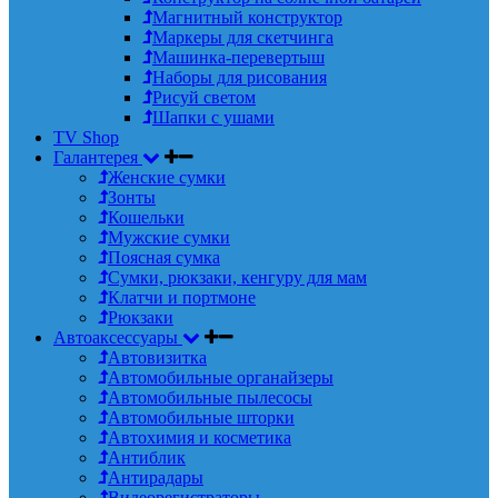
Магнитный конструктор
Маркеры для скетчинга
Машинка-перевертыш
Наборы для рисования
Рисуй светом
Шапки с ушами
TV Shop
Галантерея
Женские сумки
Зонты
Кошельки
Мужские сумки
Поясная сумка
Сумки, рюкзаки, кенгуру для мам
Клатчи и портмоне
Рюкзаки
Автоаксессуары
Автовизитка
Автомобильные органайзеры
Автомобильные пылесосы
Автомобильные шторки
Автохимия и косметика
Антиблик
Антирадары
Видеорегистраторы