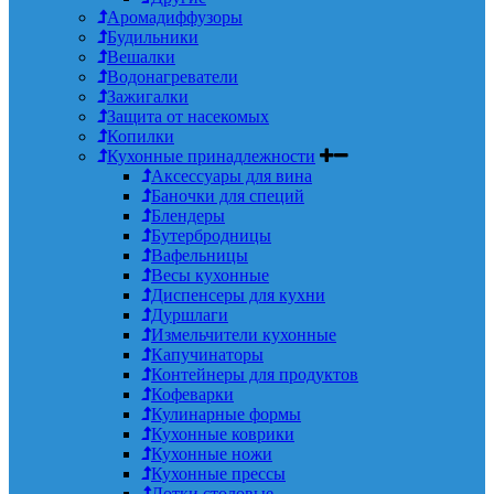
Аромадиффузоры
Будильники
Вешалки
Водонагреватели
Зажигалки
Защита от насекомых
Копилки
Кухонные принадлежности
Аксессуары для вина
Баночки для специй
Блендеры
Бутербродницы
Вафельницы
Весы кухонные
Диспенсеры для кухни
Дуршлаги
Измельчители кухонные
Капучинаторы
Контейнеры для продуктов
Кофеварки
Кулинарные формы
Кухонные коврики
Кухонные ножи
Кухонные прессы
Лотки столовые