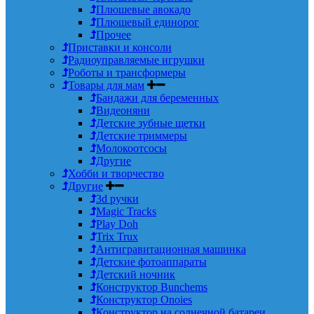
Плюшевые авокадо
Плюшевый единорог
Прочее
Приставки и консоли
Радиоуправляемые игрушки
Роботы и трансформеры
Товары для мам
Бандажи для беременных
Видеоняни
Детские зубные щетки
Детские триммеры
Молокоотсосы
Другие
Хобби и творчество
Другие
3d ручки
Magic Tracks
Play Doh
Trix Trux
Антигравитационная машинка
Детские фотоаппараты
Детский ночник
Конструктор Bunchems
Конструктор Onoies
Конструктор на солнечной батареи