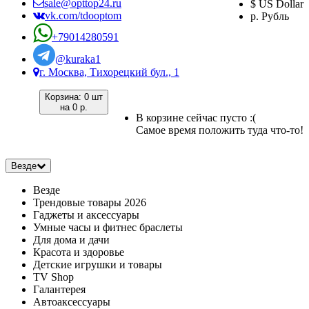
sale@opttop24.ru
$ US Dollar
vk.com/tdooptom
р. Рубль
+79014280591
@kuraka1
г. Москва, Тихорецкий бул., 1
Корзина:
0 шт
на
0 р.
В корзине сейчас пусто :(
Самое время положить туда что-то!
Везде
Везде
Трендовые товары 2026
Гаджеты и аксессуары
Умные часы и фитнес браслеты
Для дома и дачи
Красота и здоровье
Детские игрушки и товары
TV Shop
Галантерея
Автоаксессуары