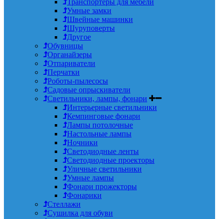
Транспортеры для мебели
Умные замки
Швейные машинки
Шуруповерты
Другое
Обувницы
Органайзеры
Отпариватели
Перчатки
Роботы-пылесосы
Садовые опрыскиватели
Светильники, лампы, фонари
Интерьерные светильники
Кемпинговые фонари
Лампы потолочные
Настольные лампы
Ночники
Светодиодные ленты
Светодиодные проекторы
Уличные светильники
Умные лампы
Фонари прожекторы
Фонарики
Стеллажи
Сушилка для обуви