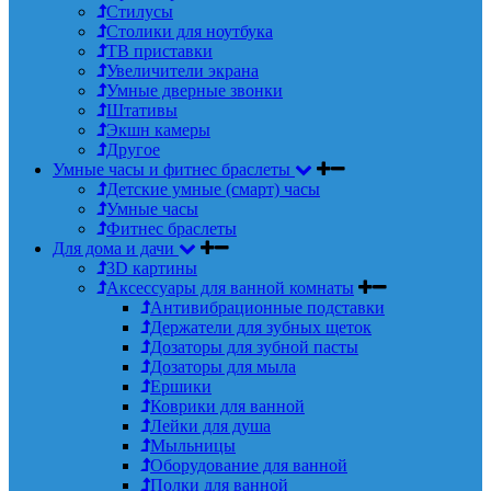
Стилусы
Столики для ноутбука
ТВ приставки
Увеличители экрана
Умные дверные звонки
Штативы
Экшн камеры
Другое
Умные часы и фитнес браслеты
Детские умные (смарт) часы
Умные часы
Фитнес браслеты
Для дома и дачи
3D картины
Аксессуары для ванной комнаты
Антивибрационные подставки
Держатели для зубных щеток
Дозаторы для зубной пасты
Дозаторы для мыла
Ершики
Коврики для ванной
Лейки для душа
Мыльницы
Оборудование для ванной
Полки для ванной