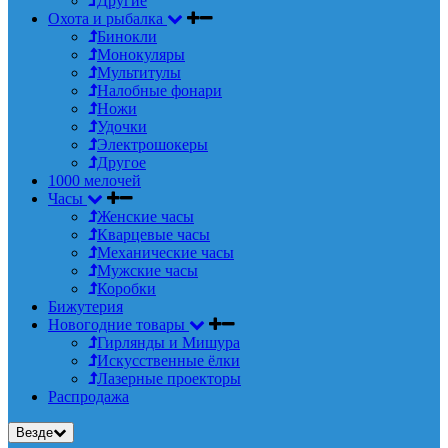
Другие
Охота и рыбалка
Бинокли
Монокуляры
Мультитулы
Налобные фонари
Ножи
Удочки
Электрошокеры
Другое
1000 мелочей
Часы
Женские часы
Кварцевые часы
Механические часы
Мужские часы
Коробки
Бижутерия
Новогодние товары
Гирлянды и Мишура
Искусственные ёлки
Лазерные проекторы
Распродажа
Везде