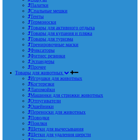
Палатки
Спальные мешки
Тенты
Термоноски
Товары для активного отдыха
Товары для купания и пляжа
Товары для туризма
Тренировочные маски
Фиксаторы
Фитнес резинки
Эспандеры
Прочее
Товары для животных
Игрушки для животных
Когтерезки
Лапомойки
Машинки для стрижки животных
Отпугиватели
Ошейники
Переноски для животных
Поводки
Поилки
Щетки для вычесывания
Щетки для удаления шерсти