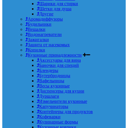
Шарики для стирки
Щетки для душа
Другие
Аромадиффузоры
Будильники
Вешалки
Водонагреватели
Зажигалки
Защита от насекомых
Копилки
Кухонные принадлежности
Аксессуары для вина
Баночки для специй
Блендеры
Бутербродницы
Вафельницы
Весы кухонные
Диспенсеры для кухни
Дуршлаги
Измельчители кухонные
Капучинаторы
Контейнеры для продуктов
Кофеварки
Кулинарные формы
Кухонные коврики