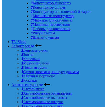
Конструктор Bunchems
Конструктор Onoies
Конструктор на солнечной батареи
Магнитный конструктор
Маркеры для скетчинга
Машинка-перевертыш
Наборы для рисования
Рисуй светом
Шапки с ушами
TV Shop
Галантерея
Женские сумки
Зонты
Кошельки
Мужские сумки
Поясная сумка
Сумки, рюкзаки, кенгуру для мам
Клатчи и портмоне
Рюкзаки
Автоаксессуары
Автовизитка
Автомобильные органайзеры
Автомобильные пылесосы
Автомобильные шторки
Автохимия и косметика