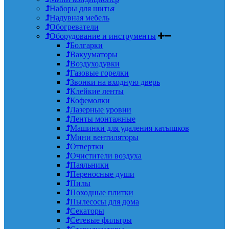
Наборы для шитья
Надувная мебель
Обогреватели
Оборудование и инструменты
Болгарки
Вакууматоры
Воздуходувки
Газовые горелки
Звонки на входную дверь
Клейкие ленты
Кофемолки
Лазерные уровни
Ленты монтажные
Машинки для удаления катышков
Мини вентиляторы
Отвертки
Очистители воздуха
Паяльники
Переносные души
Пилы
Походные плитки
Пылесосы для дома
Секаторы
Сетевые фильтры