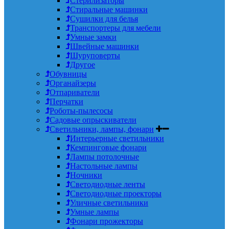
Стерилизаторы
Стиральные машинки
Сушилки для белья
Транспортеры для мебели
Умные замки
Швейные машинки
Шуруповерты
Другое
Обувницы
Органайзеры
Отпариватели
Перчатки
Роботы-пылесосы
Садовые опрыскиватели
Светильники, лампы, фонари
Интерьерные светильники
Кемпинговые фонари
Лампы потолочные
Настольные лампы
Ночники
Светодиодные ленты
Светодиодные проекторы
Уличные светильники
Умные лампы
Фонари прожекторы