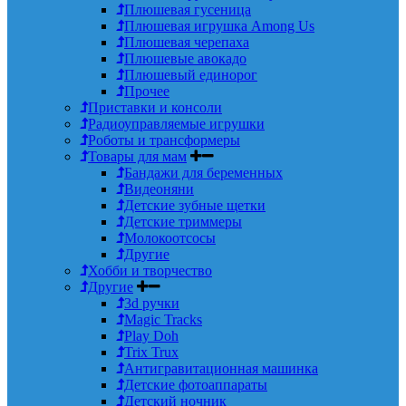
Плюшевая гусеница
Плюшевая игрушка Among Us
Плюшевая черепаха
Плюшевые авокадо
Плюшевый единорог
Прочее
Приставки и консоли
Радиоуправляемые игрушки
Роботы и трансформеры
Товары для мам
Бандажи для беременных
Видеоняни
Детские зубные щетки
Детские триммеры
Молокоотсосы
Другие
Хобби и творчество
Другие
3d ручки
Magic Tracks
Play Doh
Trix Trux
Антигравитационная машинка
Детские фотоаппараты
Детский ночник