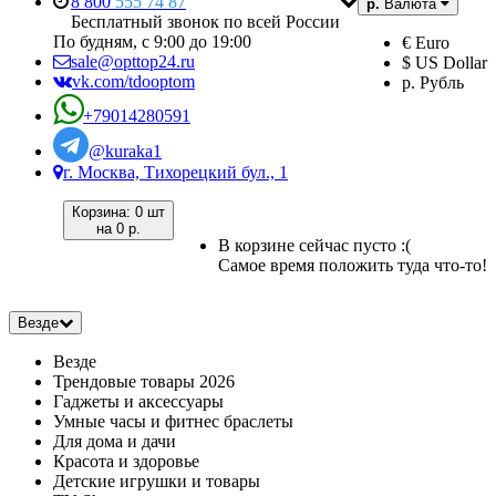
8 800
555 74 87
р.
Валюта
Бесплатный звонок по всей России
По будням, с 9:00 до 19:00
€ Euro
sale@opttop24.ru
$ US Dollar
vk.com/tdooptom
р. Рубль
+79014280591
@kuraka1
г. Москва, Тихорецкий бул., 1
Корзина:
0 шт
на
0 р.
В корзине сейчас пусто :(
Самое время положить туда что-то!
Везде
Везде
Трендовые товары 2026
Гаджеты и аксессуары
Умные часы и фитнес браслеты
Для дома и дачи
Красота и здоровье
Детские игрушки и товары