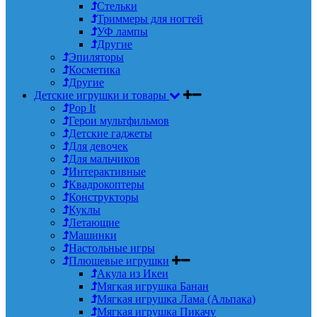
Стельки
Триммеры для ногтей
УФ лампы
Другие
Эпиляторы
Косметика
Другие
Детские игрушки и товары
Pop It
Герои мультфильмов
Детские гаджеты
Для девочек
Для мальчиков
Интерактивные
Квадрокоптеры
Конструкторы
Куклы
Летающие
Машинки
Настольные игры
Плюшевые игрушки
Акула из Икеи
Мягкая игрушка Банан
Мягкая игрушка Лама (Альпака)
Мягкая игрушка Пикачу