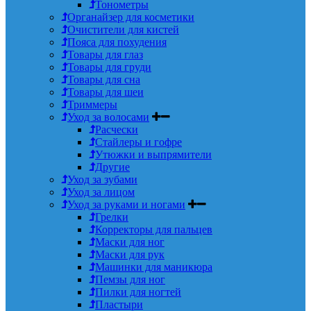
Тонометры
Органайзер для косметики
Очистители для кистей
Пояса для похудения
Товары для глаз
Товары для груди
Товары для сна
Товары для шеи
Триммеры
Уход за волосами
Расчески
Стайлеры и гофре
Утюжки и выпрямители
Другие
Уход за зубами
Уход за лицом
Уход за руками и ногами
Грелки
Корректоры для пальцев
Маски для ног
Маски для рук
Машинки для маникюра
Пемзы для ног
Пилки для ногтей
Пластыри