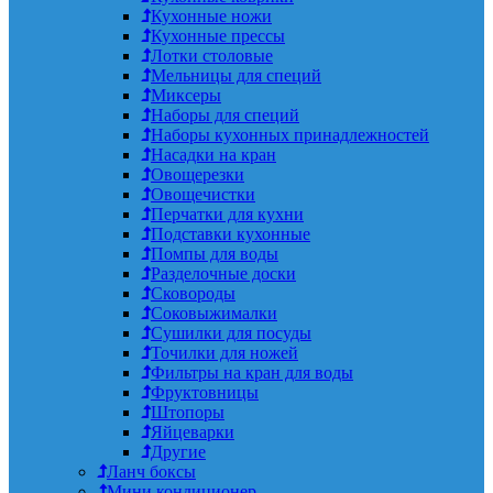
Кухонные ножи
Кухонные прессы
Лотки столовые
Мельницы для специй
Миксеры
Наборы для специй
Наборы кухонных принадлежностей
Насадки на кран
Овощерезки
Овощечистки
Перчатки для кухни
Подставки кухонные
Помпы для воды
Разделочные доски
Сковороды
Соковыжималки
Сушилки для посуды
Точилки для ножей
Фильтры на кран для воды
Фруктовницы
Штопоры
Яйцеварки
Другие
Ланч боксы
Мини кондиционер