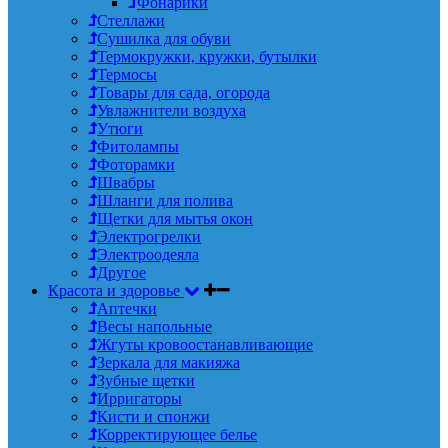
Фонарики
Стеллажи
Сушилка для обуви
Термокружки, кружки, бутылки
Термосы
Товары для сада, огорода
Увлажнители воздуха
Утюги
Фитолампы
Фоторамки
Швабры
Шланги для полива
Щетки для мытья окон
Электрогрелки
Электроодеяла
Другое
Красота и здоровье
Аптечки
Весы напольные
Жгуты кровоостанавливающие
Зеркала для макияжа
Зубные щетки
Ирригаторы
Кисти и спонжи
Корректирующее белье