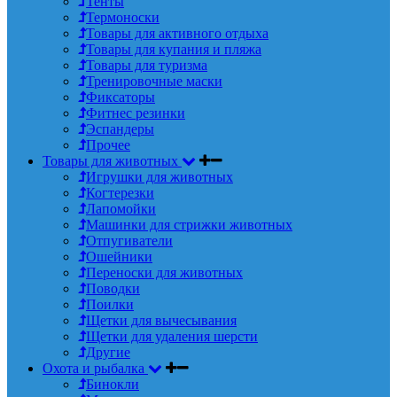
Тенты
Термоноски
Товары для активного отдыха
Товары для купания и пляжа
Товары для туризма
Тренировочные маски
Фиксаторы
Фитнес резинки
Эспандеры
Прочее
Товары для животных
Игрушки для животных
Когтерезки
Лапомойки
Машинки для стрижки животных
Отпугиватели
Ошейники
Переноски для животных
Поводки
Поилки
Щетки для вычесывания
Щетки для удаления шерсти
Другие
Охота и рыбалка
Бинокли