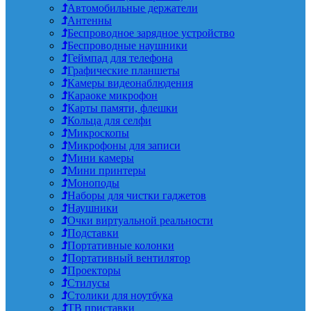
Автомобильные держатели
Антенны
Беспроводное зарядное устройство
Беспроводные наушники
Геймпад для телефона
Графические планшеты
Камеры видеонаблюдения
Караоке микрофон
Карты памяти, флешки
Кольца для селфи
Микроскопы
Микрофоны для записи
Мини камеры
Мини принтеры
Моноподы
Наборы для чистки гаджетов
Наушники
Очки виртуальной реальности
Подставки
Портативные колонки
Портативный вентилятор
Проекторы
Стилусы
Столики для ноутбука
ТВ приставки