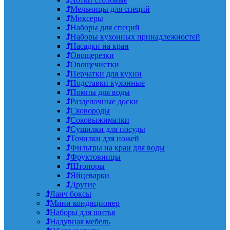
Мельницы для специй
Миксеры
Наборы для специй
Наборы кухонных принадлежностей
Насадки на кран
Овощерезки
Овощечистки
Перчатки для кухни
Подставки кухонные
Помпы для воды
Разделочные доски
Сковороды
Соковыжималки
Сушилки для посуды
Точилки для ножей
Фильтры на кран для воды
Фруктовницы
Штопоры
Яйцеварки
Другие
Ланч боксы
Мини кондиционер
Наборы для шитья
Надувная мебель