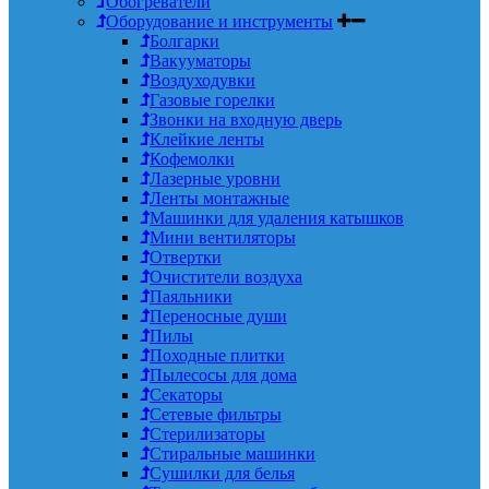
Обогреватели
Оборудование и инструменты
Болгарки
Вакууматоры
Воздуходувки
Газовые горелки
Звонки на входную дверь
Клейкие ленты
Кофемолки
Лазерные уровни
Ленты монтажные
Машинки для удаления катышков
Мини вентиляторы
Отвертки
Очистители воздуха
Паяльники
Переносные души
Пилы
Походные плитки
Пылесосы для дома
Секаторы
Сетевые фильтры
Стерилизаторы
Стиральные машинки
Сушилки для белья