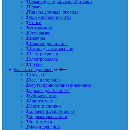
Термокружки, кружки, бутылки
Термосы
Товары для сада, огорода
Увлажнители воздуха
Утюги
Фитолампы
Фоторамки
Швабры
Шланги для полива
Щетки для мытья окон
Электрогрелки
Электроодеяла
Другое
Красота и здоровье
Аптечки
Весы напольные
Жгуты кровоостанавливающие
Зеркала для макияжа
Зубные щетки
Ирригаторы
Кисти и спонжи
Корректирующее белье
Корректоры осанки
Косметички
Маски для лица