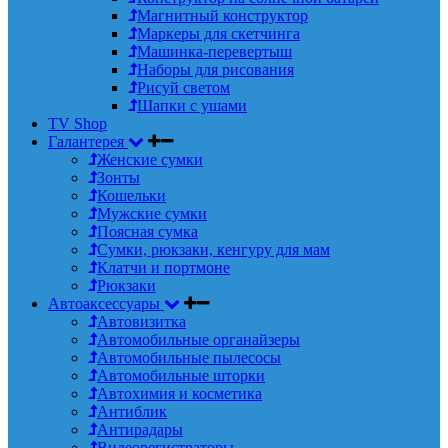
Магнитный конструктор
Маркеры для скетчинга
Машинка-перевертыш
Наборы для рисования
Рисуй светом
Шапки с ушами
TV Shop
Галантерея
Женские сумки
Зонты
Кошельки
Мужские сумки
Поясная сумка
Сумки, рюкзаки, кенгуру для мам
Клатчи и портмоне
Рюкзаки
Автоаксессуары
Автовизитка
Автомобильные органайзеры
Автомобильные пылесосы
Автомобильные шторки
Автохимия и косметика
Антиблик
Антирадары
Видеорегистраторы