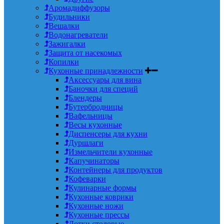
Аромадиффузоры
Будильники
Вешалки
Водонагреватели
Зажигалки
Защита от насекомых
Копилки
Кухонные принадлежности
Аксессуары для вина
Баночки для специй
Блендеры
Бутербродницы
Вафельницы
Весы кухонные
Диспенсеры для кухни
Дуршлаги
Измельчители кухонные
Капучинаторы
Контейнеры для продуктов
Кофеварки
Кулинарные формы
Кухонные коврики
Кухонные ножи
Кухонные прессы
Лотки столовые