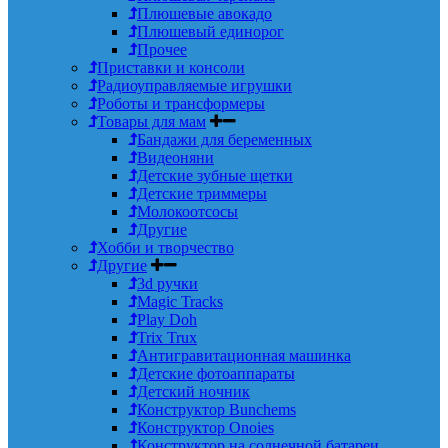
Плюшевые авокадо
Плюшевый единорог
Прочее
Приставки и консоли
Радиоуправляемые игрушки
Роботы и трансформеры
Товары для мам
Бандажи для беременных
Видеоняни
Детские зубные щетки
Детские триммеры
Молокоотсосы
Другие
Хобби и творчество
Другие
3d ручки
Magic Tracks
Play Doh
Trix Trux
Антигравитационная машинка
Детские фотоаппараты
Детский ночник
Конструктор Bunchems
Конструктор Onoies
Конструктор на солнечной батареи