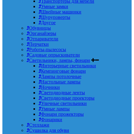
Транспортеры для мебели
Умные замки
Швейные машинки
Шуруповерты
Другое
Обувницы
Органайзеры
Отпариватели
Перчатки
Роботы-пылесосы
Садовые опрыскиватели
Светильники, лампы, фонари
Интерьерные светильники
Кемпинговые фонари
Лампы потолочные
Настольные лампы
Ночники
Светодиодные ленты
Светодиодные проекторы
Уличные светильники
Умные лампы
Фонари прожекторы
Фонарики
Стеллажи
Сушилка для обуви