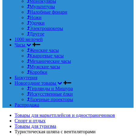
Монокуляры
Мультитулы
Налобные фонари
Ножи
Удочки
Электрошокеры
Другое
1000 мелочей
Часы
Женские часы
Кварцевые часы
Механические часы
Мужские часы
Коробки
Бижутерия
Новогодние товары
Гирлянды и Мишура
Искусственные ёлки
Лазерные проекторы
Распродажа
Товары для маркетплейсов и одностраничников
Спорт и отдых
Товары для туризма
Туристическая шляпа с вентиляторами