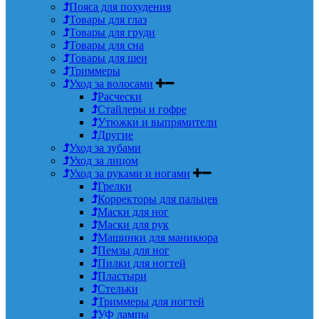
Пояса для похудения
Товары для глаз
Товары для груди
Товары для сна
Товары для шеи
Триммеры
Уход за волосами
Расчески
Стайлеры и гофре
Утюжки и выпрямители
Другие
Уход за зубами
Уход за лицом
Уход за руками и ногами
Грелки
Корректоры для пальцев
Маски для ног
Маски для рук
Машинки для маникюра
Пемзы для ног
Пилки для ногтей
Пластыри
Стельки
Триммеры для ногтей
УФ лампы