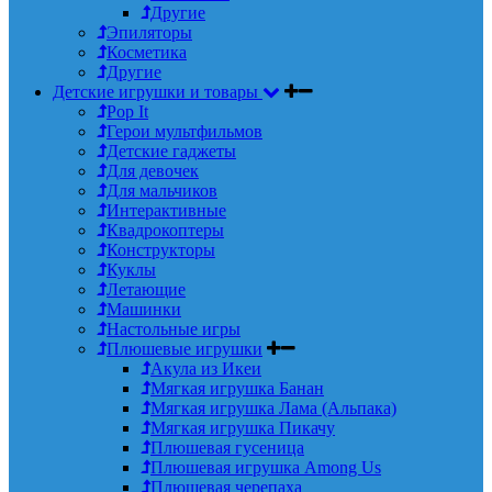
Другие
Эпиляторы
Косметика
Другие
Детские игрушки и товары
Pop It
Герои мультфильмов
Детские гаджеты
Для девочек
Для мальчиков
Интерактивные
Квадрокоптеры
Конструкторы
Куклы
Летающие
Машинки
Настольные игры
Плюшевые игрушки
Акула из Икеи
Мягкая игрушка Банан
Мягкая игрушка Лама (Альпака)
Мягкая игрушка Пикачу
Плюшевая гусеница
Плюшевая игрушка Among Us
Плюшевая черепаха