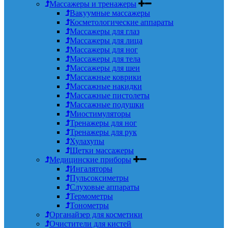
Массажеры и тренажеры
Вакуумные массажеры
Косметологические аппараты
Массажеры для глаз
Массажеры для лица
Массажеры для ног
Массажеры для тела
Массажеры для шеи
Массажные коврики
Массажные накидки
Массажные пистолеты
Массажные подушки
Миостимуляторы
Тренажеры для ног
Тренажеры для рук
Хулахупы
Щетки массажеры
Медицинские приборы
Ингаляторы
Пульсоксиметры
Слуховые аппараты
Термометры
Тонометры
Органайзер для косметики
Очистители для кистей