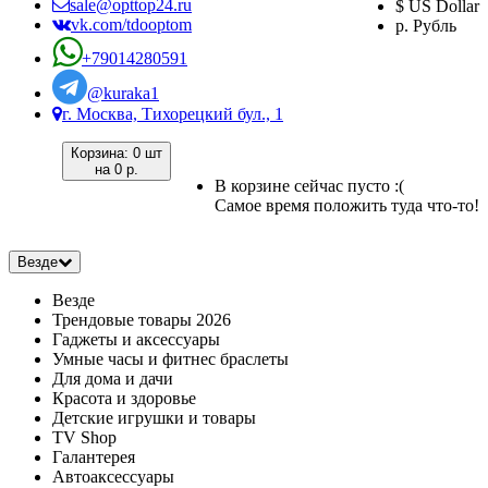
sale@opttop24.ru
$ US Dollar
vk.com/tdooptom
р. Рубль
+79014280591
@kuraka1
г. Москва, Тихорецкий бул., 1
Корзина:
0 шт
на
0 р.
В корзине сейчас пусто :(
Самое время положить туда что-то!
Везде
Везде
Трендовые товары 2026
Гаджеты и аксессуары
Умные часы и фитнес браслеты
Для дома и дачи
Красота и здоровье
Детские игрушки и товары
TV Shop
Галантерея
Автоаксессуары