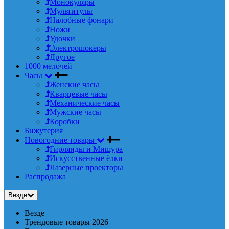
Монокуляры
Мультитулы
Налобные фонари
Ножи
Удочки
Электрошокеры
Другое
1000 мелочей
Часы
Женские часы
Кварцевые часы
Механические часы
Мужские часы
Коробки
Бижутерия
Новогодние товары
Гирлянды и Мишура
Искусственные ёлки
Лазерные проекторы
Распродажа
Везде
Везде
Трендовые товары 2026