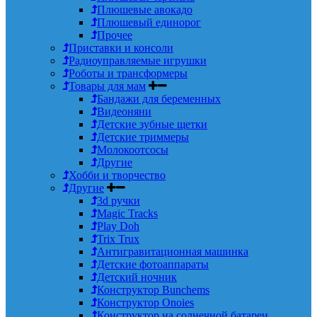
Плюшевые авокадо
Плюшевый единорог
Прочее
Приставки и консоли
Радиоуправляемые игрушки
Роботы и трансформеры
Товары для мам
Бандажи для беременных
Видеоняни
Детские зубные щетки
Детские триммеры
Молокоотсосы
Другие
Хобби и творчество
Другие
3d ручки
Magic Tracks
Play Doh
Trix Trux
Антигравитационная машинка
Детские фотоаппараты
Детский ночник
Конструктор Bunchems
Конструктор Onoies
Конструктор на солнечной батареи