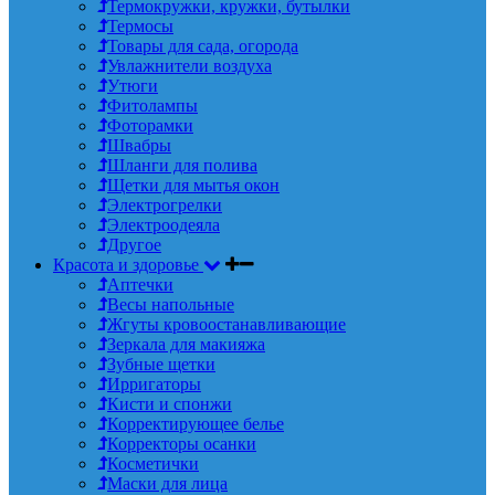
Термокружки, кружки, бутылки
Термосы
Товары для сада, огорода
Увлажнители воздуха
Утюги
Фитолампы
Фоторамки
Швабры
Шланги для полива
Щетки для мытья окон
Электрогрелки
Электроодеяла
Другое
Красота и здоровье
Аптечки
Весы напольные
Жгуты кровоостанавливающие
Зеркала для макияжа
Зубные щетки
Ирригаторы
Кисти и спонжи
Корректирующее белье
Корректоры осанки
Косметички
Маски для лица