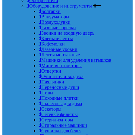
Обогреватели
Оборудование и инструменты
Болгарки
Вакууматоры
Воздуходувки
Газовые горелки
Звонки на входную дверь
Клейкие ленты
Кофемолки
Лазерные уровни
Ленты монтажные
Машинки для удаления катышков
Мини вентиляторы
Отвертки
Очистители воздуха
Паяльники
Переносные души
Пилы
Походные плитки
Пылесосы для дома
Секаторы
Сетевые фильтры
Стерилизаторы
Стиральные машинки
Сушилки для белья