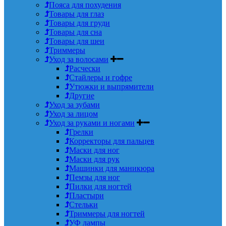
Пояса для похудения
Товары для глаз
Товары для груди
Товары для сна
Товары для шеи
Триммеры
Уход за волосами
Расчески
Стайлеры и гофре
Утюжки и выпрямители
Другие
Уход за зубами
Уход за лицом
Уход за руками и ногами
Грелки
Корректоры для пальцев
Маски для ног
Маски для рук
Машинки для маникюра
Пемзы для ног
Пилки для ногтей
Пластыри
Стельки
Триммеры для ногтей
УФ лампы