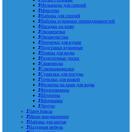
Мельницы для специй
Миксеры
Наборы для специй
Наборы кухонных принадлежностей
Насадки на кран
Овощерезки
Овощечистки
Перчатки для кухни
Подставки кухонные
Помпы для воды
Разделочные доски
Сковороды
Соковыжималки
Сушилки для посуды
Точилки для ножей
Фильтры на кран для воды
Фруктовницы
Штопоры
Яйцеварки
Другие
Ланч боксы
Мини кондиционер
Наборы для шитья
Надувная мебель