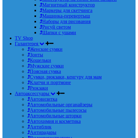
Магнитный конструктор
Маркеры для скетчинга
Машинка-перевертыш
Наборы для рисования
Рисуй светом
Шапки с ушами
TV Shop
Галантерея
Женские сумки
Зонты
Кошельки
Мужские сумки
Поясная сумка
Сумки, рюкзаки, кенгуру для мам
Клатчи и портмоне
Рюкзаки
Автоаксессуары
Автовизитка
Автомобильные органайзеры
Автомобильные пылесосы
Автомобильные шторки
Автохимия и косметика
Антиблик
Антирадары
Видеорегистраторы