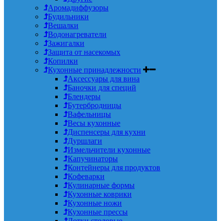
Аромадиффузоры
Будильники
Вешалки
Водонагреватели
Зажигалки
Защита от насекомых
Копилки
Кухонные принадлежности
Аксессуары для вина
Баночки для специй
Блендеры
Бутербродницы
Вафельницы
Весы кухонные
Диспенсеры для кухни
Дуршлаги
Измельчители кухонные
Капучинаторы
Контейнеры для продуктов
Кофеварки
Кулинарные формы
Кухонные коврики
Кухонные ножи
Кухонные прессы
Лотки столовые