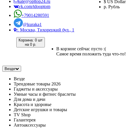
sale@opttop24.ru
$ US Dollar
vk.com/tdooptom
р. Рубль
+79014280591
@kuraka1
г. Москва, Тихорецкий бул., 1
Корзина:
0 шт
на
0 р.
В корзине сейчас пусто :(
Самое время положить туда что-то!
Везде
Везде
Трендовые товары 2026
Гаджеты и аксессуары
Умные часы и фитнес браслеты
Для дома и дачи
Красота и здоровье
Детские игрушки и товары
TV Shop
Галантерея
Автоаксессуары