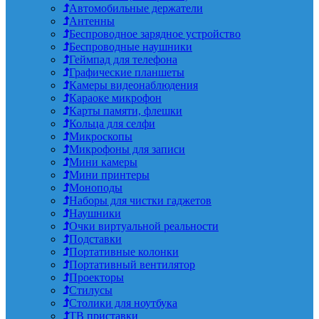
Автомобильные держатели
Антенны
Беспроводное зарядное устройство
Беспроводные наушники
Геймпад для телефона
Графические планшеты
Камеры видеонаблюдения
Караоке микрофон
Карты памяти, флешки
Кольца для селфи
Микроскопы
Микрофоны для записи
Мини камеры
Мини принтеры
Моноподы
Наборы для чистки гаджетов
Наушники
Очки виртуальной реальности
Подставки
Портативные колонки
Портативный вентилятор
Проекторы
Стилусы
Столики для ноутбука
ТВ приставки