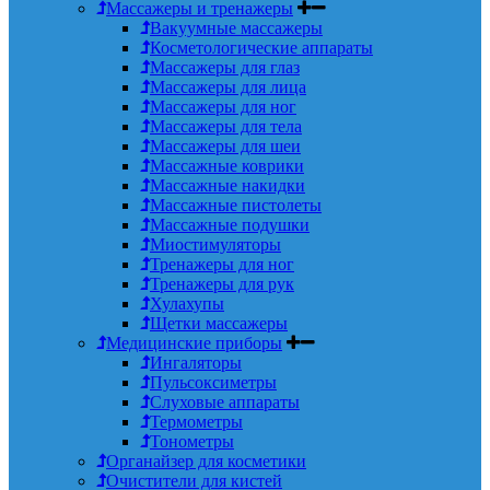
Массажеры и тренажеры
Вакуумные массажеры
Косметологические аппараты
Массажеры для глаз
Массажеры для лица
Массажеры для ног
Массажеры для тела
Массажеры для шеи
Массажные коврики
Массажные накидки
Массажные пистолеты
Массажные подушки
Миостимуляторы
Тренажеры для ног
Тренажеры для рук
Хулахупы
Щетки массажеры
Медицинские приборы
Ингаляторы
Пульсоксиметры
Слуховые аппараты
Термометры
Тонометры
Органайзер для косметики
Очистители для кистей