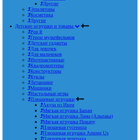
Другие
Эпиляторы
Косметика
Другие
Детские игрушки и товары
Pop It
Герои мультфильмов
Детские гаджеты
Для девочек
Для мальчиков
Интерактивные
Квадрокоптеры
Конструкторы
Куклы
Летающие
Машинки
Настольные игры
Плюшевые игрушки
Акула из Икеи
Мягкая игрушка Банан
Мягкая игрушка Лама (Альпака)
Мягкая игрушка Пикачу
Плюшевая гусеница
Плюшевая игрушка Among Us
Плюшевая черепаха