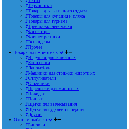
Тенты
Термоноски
Товары для активного отдыха
Товары для купания и пляжа
Товары для туризма
Тренировочные маски
Фиксаторы
Фитнес резинки
Эспандеры
Прочее
Товары для животных
Игрушки для животных
Когтерезки
Лапомойки
Машинки для стрижки животных
Отпугиватели
Ошейники
Переноски для животных
Поводки
Поилки
Щетки для вычесывания
Щетки для удаления шерсти
Другие
Охота и рыбалка
Бинокли