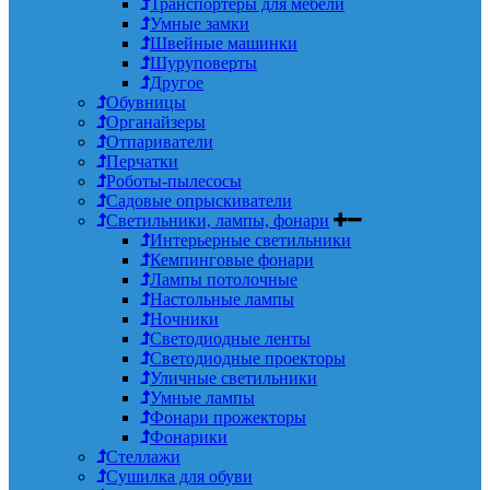
Транспортеры для мебели
Умные замки
Швейные машинки
Шуруповерты
Другое
Обувницы
Органайзеры
Отпариватели
Перчатки
Роботы-пылесосы
Садовые опрыскиватели
Светильники, лампы, фонари
Интерьерные светильники
Кемпинговые фонари
Лампы потолочные
Настольные лампы
Ночники
Светодиодные ленты
Светодиодные проекторы
Уличные светильники
Умные лампы
Фонари прожекторы
Фонарики
Стеллажи
Сушилка для обуви