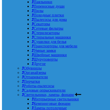
Паяльники
Переносные души
Пилы
Походные плитки
Пылесосы для дома
Секаторы
Сетевые фильтры
Стерилизаторы
Стиральные машинки
Сушилки для белья
Транспортеры для мебели
Умные замки
Швейные машинки
Шуруповерты
Другое
Обувницы
Органайзеры
Отпариватели
Перчатки
Роботы-пылесосы
Садовые опрыскиватели
Светильники, лампы, фонари
Интерьерные светильники
Кемпинговые фонари
Лампы потолочные