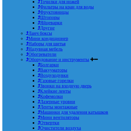
Точилки для ножей
Фильтры на кран для воды
Фруктовницы
Штопоры
Яйцеварки
Другие
Ланч боксы
Мини кондиционер
Наборы для шитья
Надувная мебель
Обогреватели
Оборудование и инструменты
Болгарки
Вакууматоры
Воздуходувки
Газовые горелки
Звонки на входную дверь
Клейкие ленты
Кофемолки
Лазерные уровни
Ленты монтажные
Машинки для удаления катышков
Мини вентиляторы
Отвертки
Очистители воздуха