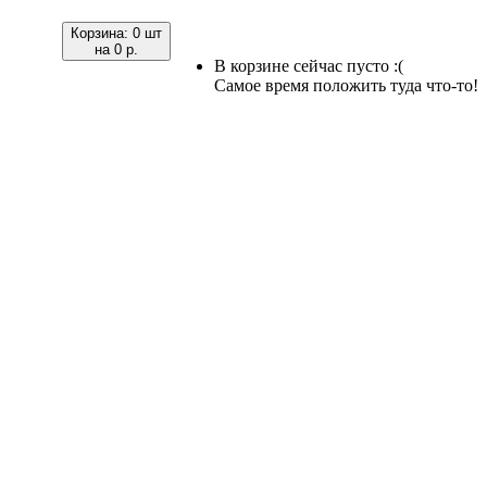
Корзина:
0 шт
на
0 р.
В корзине сейчас пусто :(
Самое время положить туда что-то!