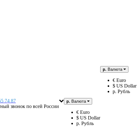
р.
Валюта
€ Euro
$ US Dollar
р. Рубль
55 74 87
р.
Валюта
тный звонок по всей России
€ Euro
$ US Dollar
р. Рубль