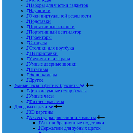
Наборы для чистки гаджетов
Наушники
Очки виртуальной реальности
Подставки
Портативные колонки
Портативный вентилятор
Проекторы
Стилусы
Столики для ноутбука
ТВ приставки
Увеличители экрана
Умные дверные звонки
Штативы
Экшн камеры
Другое
Умные часы и фитнес браслеты
Детские умные (смарт) часы
Умные часы
Фитнес браслеты
Для дома и дачи
3D картины
Аксессуары для ванной комнаты
Антивибрационные подставки
Держатели для зубных щеток