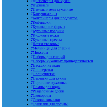
Диспенсеры для кухни
Дуршлаги
Измельчители кухонные
Капучинаторы
Контейнеры для продуктов
Кофеварки
Кулинарные формы
Кухонные коврики
Кухонные ножи
Кухонные прессы
Лотки столовые
Мельницы для специй
Миксеры
Наборы для специй
Наборы кухонных принадлежностей
Насадки на кран
Овощерезки
Овощечистки
Перчатки для кухни
Подставки кухонные
Помпы для воды
Разделочные доски
Сковороды
Соковыжималки
Сушилки для посуды