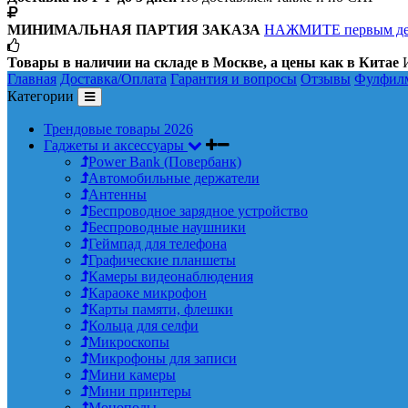
МИНИМАЛЬНАЯ ПАРТИЯ ЗАКАЗА
НАЖМИТЕ первым д
Товары в наличии на складе в Москве, а цены как в Китае
И
Главная
Доставка/Оплата
Гарантия и вопросы
Отзывы
Фулфил
Категории
Трендовые товары 2026
Гаджеты и аксессуары
Power Bank (Повербанк)
Автомобильные держатели
Антенны
Беспроводное зарядное устройство
Беспроводные наушники
Геймпад для телефона
Графические планшеты
Камеры видеонаблюдения
Караоке микрофон
Карты памяти, флешки
Кольца для селфи
Микроскопы
Микрофоны для записи
Мини камеры
Мини принтеры
Моноподы