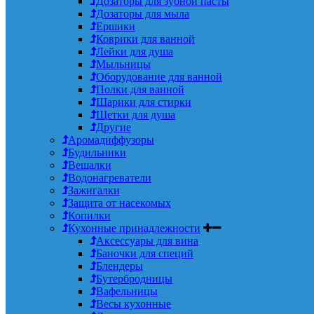
Дозаторы для зубной пасты
Дозаторы для мыла
Ершики
Коврики для ванной
Лейки для душа
Мыльницы
Оборудование для ванной
Полки для ванной
Шарики для стирки
Щетки для душа
Другие
Аромадиффузоры
Будильники
Вешалки
Водонагреватели
Зажигалки
Защита от насекомых
Копилки
Кухонные принадлежности
Аксессуары для вина
Баночки для специй
Блендеры
Бутербродницы
Вафельницы
Весы кухонные