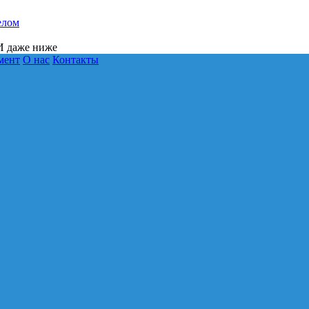
елом
 даже ниже
мент
О нас
Контакты