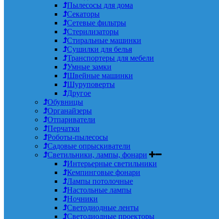
Пылесосы для дома
Секаторы
Сетевые фильтры
Стерилизаторы
Стиральные машинки
Сушилки для белья
Транспортеры для мебели
Умные замки
Швейные машинки
Шуруповерты
Другое
Обувницы
Органайзеры
Отпариватели
Перчатки
Роботы-пылесосы
Садовые опрыскиватели
Светильники, лампы, фонари
Интерьерные светильники
Кемпинговые фонари
Лампы потолочные
Настольные лампы
Ночники
Светодиодные ленты
Светодиодные проекторы