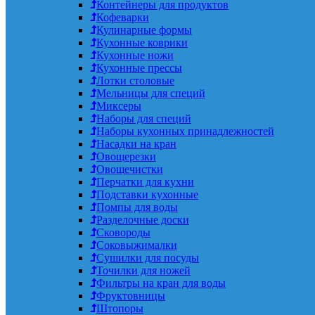
Контейнеры для продуктов
Кофеварки
Кулинарные формы
Кухонные коврики
Кухонные ножи
Кухонные прессы
Лотки столовые
Мельницы для специй
Миксеры
Наборы для специй
Наборы кухонных принадлежностей
Насадки на кран
Овощерезки
Овощечистки
Перчатки для кухни
Подставки кухонные
Помпы для воды
Разделочные доски
Сковороды
Соковыжималки
Сушилки для посуды
Точилки для ножей
Фильтры на кран для воды
Фруктовницы
Штопоры