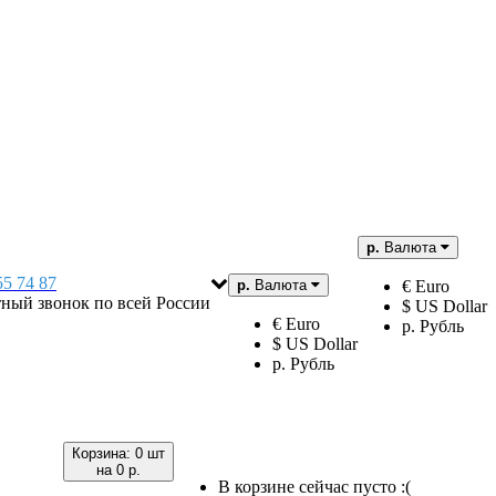
р.
Валюта
55 74 87
р.
Валюта
€ Euro
тный звонок по всей России
$ US Dollar
€ Euro
р. Рубль
$ US Dollar
р. Рубль
Корзина:
0 шт
на
0 р.
В корзине сейчас пусто :(