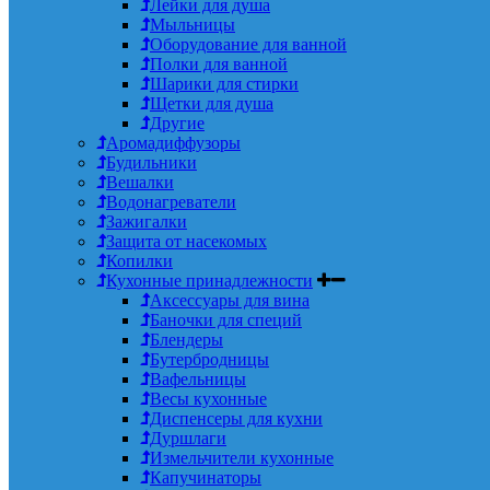
Лейки для душа
Мыльницы
Оборудование для ванной
Полки для ванной
Шарики для стирки
Щетки для душа
Другие
Аромадиффузоры
Будильники
Вешалки
Водонагреватели
Зажигалки
Защита от насекомых
Копилки
Кухонные принадлежности
Аксессуары для вина
Баночки для специй
Блендеры
Бутербродницы
Вафельницы
Весы кухонные
Диспенсеры для кухни
Дуршлаги
Измельчители кухонные
Капучинаторы