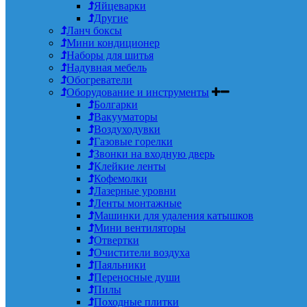
Яйцеварки
Другие
Ланч боксы
Мини кондиционер
Наборы для шитья
Надувная мебель
Обогреватели
Оборудование и инструменты
Болгарки
Вакууматоры
Воздуходувки
Газовые горелки
Звонки на входную дверь
Клейкие ленты
Кофемолки
Лазерные уровни
Ленты монтажные
Машинки для удаления катышков
Мини вентиляторы
Отвертки
Очистители воздуха
Паяльники
Переносные души
Пилы
Походные плитки