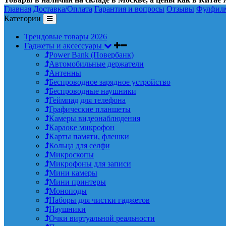
Главная
Доставка/Оплата
Гарантия и вопросы
Отзывы
Фулфил
Категории
Трендовые товары 2026
Гаджеты и аксессуары
Power Bank (Повербанк)
Автомобильные держатели
Антенны
Беспроводное зарядное устройство
Беспроводные наушники
Геймпад для телефона
Графические планшеты
Камеры видеонаблюдения
Караоке микрофон
Карты памяти, флешки
Кольца для селфи
Микроскопы
Микрофоны для записи
Мини камеры
Мини принтеры
Моноподы
Наборы для чистки гаджетов
Наушники
Очки виртуальной реальности