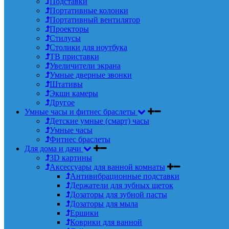
Подставки
Портативные колонки
Портативный вентилятор
Проекторы
Стилусы
Столики для ноутбука
ТВ приставки
Увеличители экрана
Умные дверные звонки
Штативы
Экшн камеры
Другое
Умные часы и фитнес браслеты
Детские умные (смарт) часы
Умные часы
Фитнес браслеты
Для дома и дачи
3D картины
Аксессуары для ванной комнаты
Антивибрационные подставки
Держатели для зубных щеток
Дозаторы для зубной пасты
Дозаторы для мыла
Ершики
Коврики для ванной