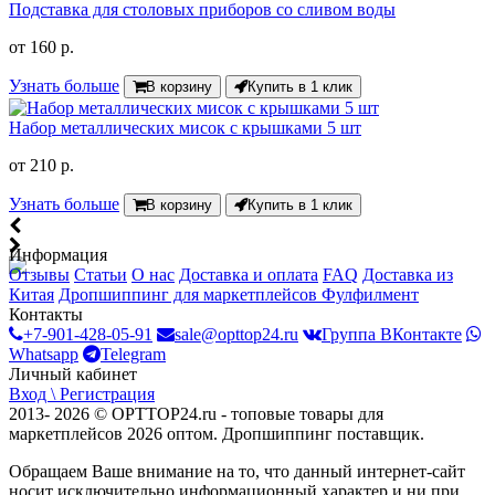
Подставка для столовых приборов со сливом воды
от
160 р.
Узнать больше
В корзину
Купить в 1 клик
Набор металлических мисок с крышками 5 шт
от
210 р.
Узнать больше
В корзину
Купить в 1 клик
Информация
Отзывы
Статьи
О нас
Доставка и оплата
FAQ
Доставка из
Китая
Дропшиппинг для маркетплейсов
Фулфилмент
Контакты
+7-901-428-05-91
sale@opttop24.ru
Группа ВКонтакте
Whatsapp
Telegram
Личный кабинет
Вход \ Регистрация
2013- 2026 © OPTTOP24.ru - топовые товары для
маркетплейсов 2026 оптом. Дропшиппинг поставщик.
Обращаем Ваше внимание на то, что данный интернет-сайт
носит исключительно информационный характер и ни при