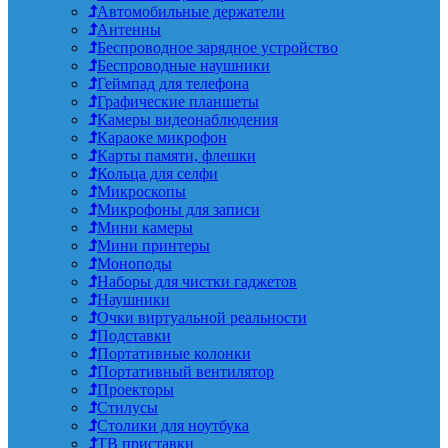
Автомобильные держатели
Антенны
Беспроводное зарядное устройство
Беспроводные наушники
Геймпад для телефона
Графические планшеты
Камеры видеонаблюдения
Караоке микрофон
Карты памяти, флешки
Кольца для селфи
Микроскопы
Микрофоны для записи
Мини камеры
Мини принтеры
Моноподы
Наборы для чистки гаджетов
Наушники
Очки виртуальной реальности
Подставки
Портативные колонки
Портативный вентилятор
Проекторы
Стилусы
Столики для ноутбука
ТВ приставки