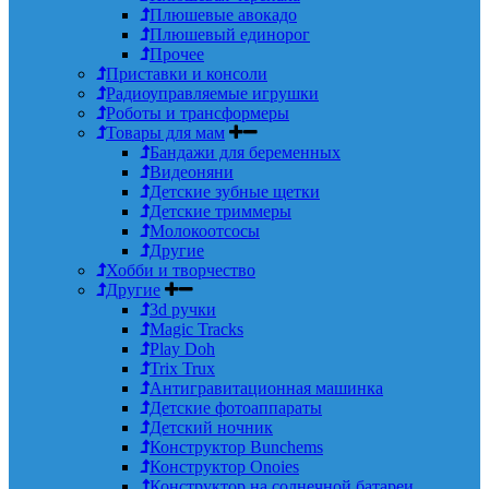
Плюшевые авокадо
Плюшевый единорог
Прочее
Приставки и консоли
Радиоуправляемые игрушки
Роботы и трансформеры
Товары для мам
Бандажи для беременных
Видеоняни
Детские зубные щетки
Детские триммеры
Молокоотсосы
Другие
Хобби и творчество
Другие
3d ручки
Magic Tracks
Play Doh
Trix Trux
Антигравитационная машинка
Детские фотоаппараты
Детский ночник
Конструктор Bunchems
Конструктор Onoies
Конструктор на солнечной батареи