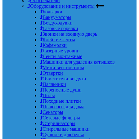
Обогреватели
Оборудование и инструменты
Болгарки
Вакууматоры
Воздуходувки
Газовые горелки
Звонки на входную дверь
Клейкие ленты
Кофемолки
Лазерные уровни
Ленты монтажные
Машинки для удаления катышков
Мини вентиляторы
Отвертки
Очистители воздуха
Паяльники
Переносные души
Пилы
Походные плитки
Пылесосы для дома
Секаторы
Сетевые фильтры
Стерилизаторы
Стиральные машинки
Сушилки для белья