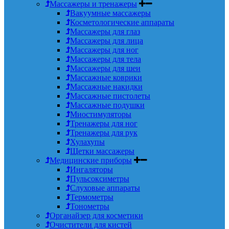
Массажеры и тренажеры
Вакуумные массажеры
Косметологические аппараты
Массажеры для глаз
Массажеры для лица
Массажеры для ног
Массажеры для тела
Массажеры для шеи
Массажные коврики
Массажные накидки
Массажные пистолеты
Массажные подушки
Миостимуляторы
Тренажеры для ног
Тренажеры для рук
Хулахупы
Щетки массажеры
Медицинские приборы
Ингаляторы
Пульсоксиметры
Слуховые аппараты
Термометры
Тонометры
Органайзер для косметики
Очистители для кистей