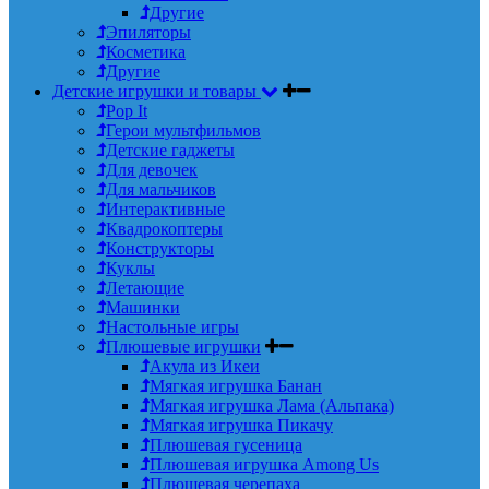
Другие
Эпиляторы
Косметика
Другие
Детские игрушки и товары
Pop It
Герои мультфильмов
Детские гаджеты
Для девочек
Для мальчиков
Интерактивные
Квадрокоптеры
Конструкторы
Куклы
Летающие
Машинки
Настольные игры
Плюшевые игрушки
Акула из Икеи
Мягкая игрушка Банан
Мягкая игрушка Лама (Альпака)
Мягкая игрушка Пикачу
Плюшевая гусеница
Плюшевая игрушка Among Us
Плюшевая черепаха