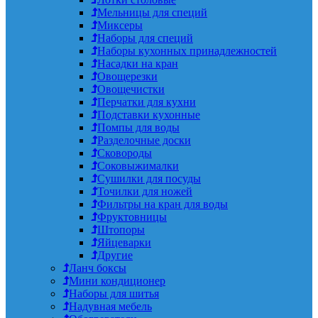
Мельницы для специй
Миксеры
Наборы для специй
Наборы кухонных принадлежностей
Насадки на кран
Овощерезки
Овощечистки
Перчатки для кухни
Подставки кухонные
Помпы для воды
Разделочные доски
Сковороды
Соковыжималки
Сушилки для посуды
Точилки для ножей
Фильтры на кран для воды
Фруктовницы
Штопоры
Яйцеварки
Другие
Ланч боксы
Мини кондиционер
Наборы для шитья
Надувная мебель