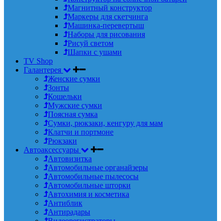
Магнитный конструктор
Маркеры для скетчинга
Машинка-перевертыш
Наборы для рисования
Рисуй светом
Шапки с ушами
TV Shop
Галантерея
Женские сумки
Зонты
Кошельки
Мужские сумки
Поясная сумка
Сумки, рюкзаки, кенгуру для мам
Клатчи и портмоне
Рюкзаки
Автоаксессуары
Автовизитка
Автомобильные органайзеры
Автомобильные пылесосы
Автомобильные шторки
Автохимия и косметика
Антиблик
Антирадары
Видеорегистраторы