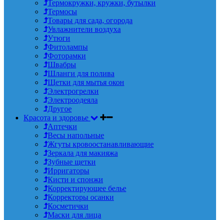
Термокружки, кружки, бутылки
Термосы
Товары для сада, огорода
Увлажнители воздуха
Утюги
Фитолампы
Фоторамки
Швабры
Шланги для полива
Щетки для мытья окон
Электрогрелки
Электроодеяла
Другое
Красота и здоровье
Аптечки
Весы напольные
Жгуты кровоостанавливающие
Зеркала для макияжа
Зубные щетки
Ирригаторы
Кисти и спонжи
Корректирующее белье
Корректоры осанки
Косметички
Маски для лица