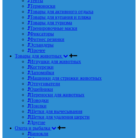
Тенты
Термоноски
Товары для активного отдыха
Товары для купания и пляжа
Товары для туризма
Тренировочные маски
Фиксаторы
Фитнес резинки
Эспандеры
Прочее
Товары для животных
Игрушки для животных
Когтерезки
Лапомойки
Машинки для стрижки животных
Отпугиватели
Ошейники
Переноски для животных
Поводки
Поилки
Щетки для вычесывания
Щетки для удаления шерсти
Другие
Охота и рыбалка
Бинокли