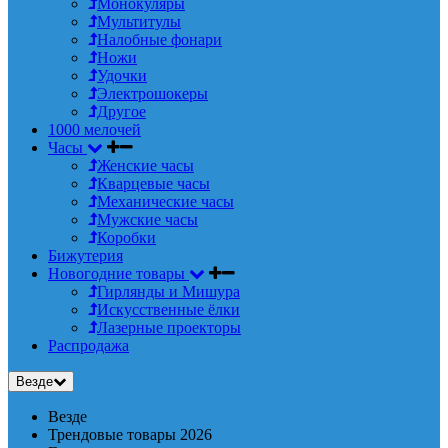
Монокуляры
Мультитулы
Налобные фонари
Ножи
Удочки
Электрошокеры
Другое
1000 мелочей
Часы
Женские часы
Кварцевые часы
Механические часы
Мужские часы
Коробки
Бижутерия
Новогодние товары
Гирлянды и Мишура
Искусственные ёлки
Лазерные проекторы
Распродажа
Везде
Везде
Трендовые товары 2026