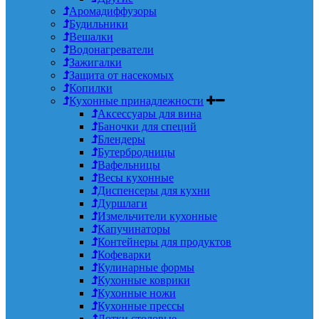
Аромадиффузоры
Будильники
Вешалки
Водонагреватели
Зажигалки
Защита от насекомых
Копилки
Кухонные принадлежности
Аксессуары для вина
Баночки для специй
Блендеры
Бутербродницы
Вафельницы
Весы кухонные
Диспенсеры для кухни
Дуршлаги
Измельчители кухонные
Капучинаторы
Контейнеры для продуктов
Кофеварки
Кулинарные формы
Кухонные коврики
Кухонные ножи
Кухонные прессы
Лотки столовые