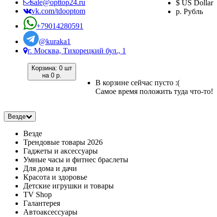
sale@opttop24.ru
$ US Dollar
vk.com/tdooptom
р. Рубль
+79014280591
@kuraka1
г. Москва, Тихорецкий бул., 1
Корзина:
0 шт
на
0 р.
В корзине сейчас пусто :(
Самое время положить туда что-то!
Везде
Везде
Трендовые товары 2026
Гаджеты и аксессуары
Умные часы и фитнес браслеты
Для дома и дачи
Красота и здоровье
Детские игрушки и товары
TV Shop
Галантерея
Автоаксессуары