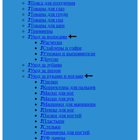
Пояса для похудения
Товары для глаз
Товары для груди
Товары для сна
Товары для шеи
Триммеры
Уход за волосами
Расчески
Стайлеры и гофре
Утюжки и выпрямители
Другие
Уход за зубами
Уход за лицом
Уход за руками и ногами
Грелки
Корректоры для пальцев
Маски для ног
Маски для рук
Машинки для маникюра
Пемзы для ног
Пилки для ногтей
Пластыри
Стельки
Триммеры для ногтей
УФ лампы