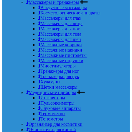
Массажеры и тренажеры
Вакуумные массажеры
Косметологические аппараты
Массажеры для глаз
Массажеры для лица
Массажеры для ног
Массажеры для тела
Массажеры для шеи
Массажные коврики
Массажные накидки
Массажные пистолеты
Массажные подушки
Миостимуляторы
Тренажеры для ног
Тренажеры для рук
Хулахупы
Щетки массажеры
Медицинские приборы
Ингаляторы
Пульсоксиметры
Слуховые аппараты
Термометры
Тонометры
Органайзер для косметики
Очистители для кистей