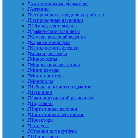
Автомобильные держатели
Антенны
Беспроводное зарядное устройство
Беспроводные наушники
Геймпад для телефона
Графические планшеты
Камеры видеонаблюдения
Караоке микрофон
Карты памяти, флешки
Кольца для селфи
Микроскопы
Микрофоны для записи
Мини камеры
Мини принтеры
Моноподы
Наборы для чистки гаджетов
Наушники
Очки виртуальной реальности
Подставки
Портативные колонки
Портативный вентилятор
Проекторы
Стилусы
Столики для ноутбука
ТВ приставки