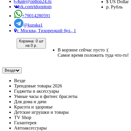
sale@opttop24.ru
$ US Dollar
vk.com/tdooptom
р. Рубль
+79014280591
@kuraka1
г. Москва, Тихорецкий бул., 1
Корзина:
0 шт
на
0 р.
В корзине сейчас пусто :(
Самое время положить туда что-то!
Везде
Везде
Трендовые товары 2026
Гаджеты и аксессуары
Умные часы и фитнес браслеты
Для дома и дачи
Красота и здоровье
Детские игрушки и товары
TV Shop
Галантерея
Автоаксессуары