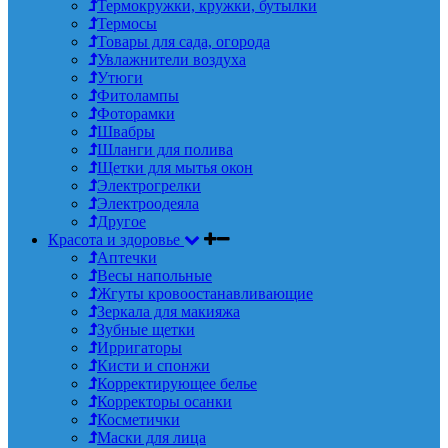
Термокружки, кружки, бутылки
Термосы
Товары для сада, огорода
Увлажнители воздуха
Утюги
Фитолампы
Фоторамки
Швабры
Шланги для полива
Щетки для мытья окон
Электрогрелки
Электроодеяла
Другое
Красота и здоровье
Аптечки
Весы напольные
Жгуты кровоостанавливающие
Зеркала для макияжа
Зубные щетки
Ирригаторы
Кисти и спонжи
Корректирующее белье
Корректоры осанки
Косметички
Маски для лица