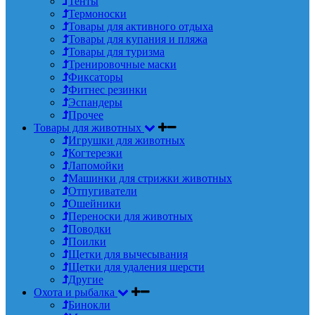
Тенты
Термоноски
Товары для активного отдыха
Товары для купания и пляжа
Товары для туризма
Тренировочные маски
Фиксаторы
Фитнес резинки
Эспандеры
Прочее
Товары для животных
Игрушки для животных
Когтерезки
Лапомойки
Машинки для стрижки животных
Отпугиватели
Ошейники
Переноски для животных
Поводки
Поилки
Щетки для вычесывания
Щетки для удаления шерсти
Другие
Охота и рыбалка
Бинокли