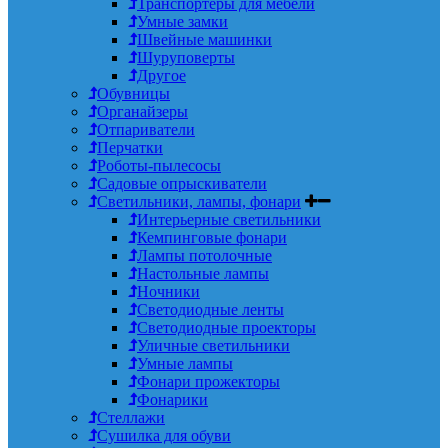
Транспортеры для мебели
Умные замки
Швейные машинки
Шуруповерты
Другое
Обувницы
Органайзеры
Отпариватели
Перчатки
Роботы-пылесосы
Садовые опрыскиватели
Светильники, лампы, фонари
Интерьерные светильники
Кемпинговые фонари
Лампы потолочные
Настольные лампы
Ночники
Светодиодные ленты
Светодиодные проекторы
Уличные светильники
Умные лампы
Фонари прожекторы
Фонарики
Стеллажи
Сушилка для обуви