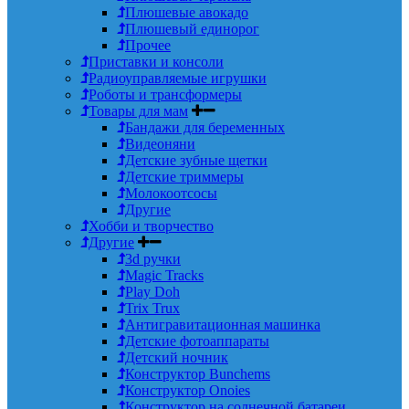
Плюшевые авокадо
Плюшевый единорог
Прочее
Приставки и консоли
Радиоуправляемые игрушки
Роботы и трансформеры
Товары для мам
Бандажи для беременных
Видеоняни
Детские зубные щетки
Детские триммеры
Молокоотсосы
Другие
Хобби и творчество
Другие
3d ручки
Magic Tracks
Play Doh
Trix Trux
Антигравитационная машинка
Детские фотоаппараты
Детский ночник
Конструктор Bunchems
Конструктор Onoies
Конструктор на солнечной батареи