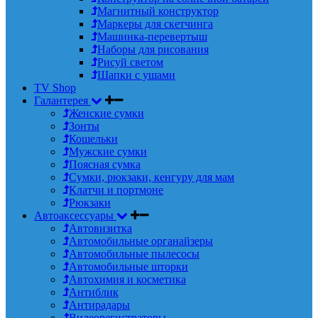
Магнитный конструктор
Маркеры для скетчинга
Машинка-перевертыш
Наборы для рисования
Рисуй светом
Шапки с ушами
TV Shop
Галантерея
Женские сумки
Зонты
Кошельки
Мужские сумки
Поясная сумка
Сумки, рюкзаки, кенгуру для мам
Клатчи и портмоне
Рюкзаки
Автоаксессуары
Автовизитка
Автомобильные органайзеры
Автомобильные пылесосы
Автомобильные шторки
Автохимия и косметика
Антиблик
Антирадары
Видеорегистраторы