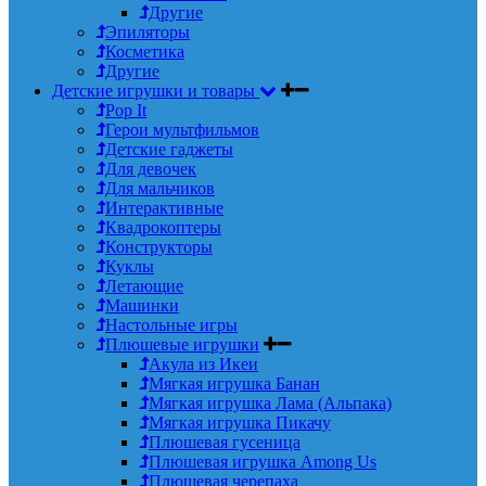
Другие
Эпиляторы
Косметика
Другие
Детские игрушки и товары
Pop It
Герои мультфильмов
Детские гаджеты
Для девочек
Для мальчиков
Интерактивные
Квадрокоптеры
Конструкторы
Куклы
Летающие
Машинки
Настольные игры
Плюшевые игрушки
Акула из Икеи
Мягкая игрушка Банан
Мягкая игрушка Лама (Альпака)
Мягкая игрушка Пикачу
Плюшевая гусеница
Плюшевая игрушка Among Us
Плюшевая черепаха