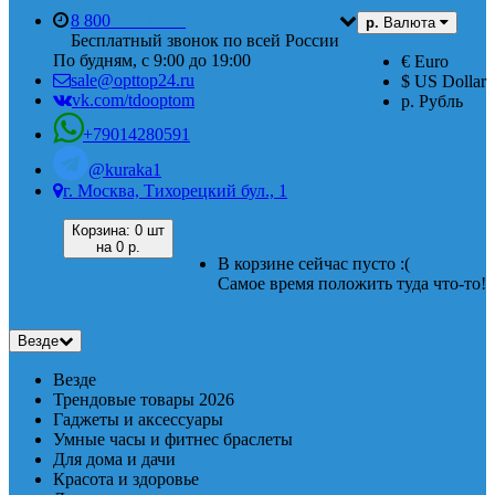
8 800
555 74 87
р.
Валюта
Бесплатный звонок по всей России
По будням, с 9:00 до 19:00
€ Euro
sale@opttop24.ru
$ US Dollar
vk.com/tdooptom
р. Рубль
+79014280591
@kuraka1
г. Москва, Тихорецкий бул., 1
Корзина:
0 шт
на
0 р.
В корзине сейчас пусто :(
Самое время положить туда что-то!
Везде
Везде
Трендовые товары 2026
Гаджеты и аксессуары
Умные часы и фитнес браслеты
Для дома и дачи
Красота и здоровье