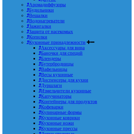
Аромадиффузоры
Будильники
Вешалки
Водонагреватели
Зажигалки
Защита от насекомых
Копилки
Кухонные принадлежности
Аксессуары для вина
Баночки для специй
Блендеры
Бутербродницы
Вафельницы
Весы кухонные
Диспенсеры для кухни
Дуршлаги
Измельчители кухонные
Капучинаторы
Контейнеры для продуктов
Кофеварки
Кулинарные формы
Кухонные коврики
Кухонные ножи
Кухонные прессы
Лотки столовые