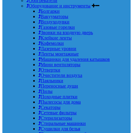
Обогреватели
Оборудование и инструменты
Болгарки
Вакууматоры
Воздуходувки
Газовые горелки
Звонки на входную дверь
Клейкие ленты
Кофемолки
Лазерные уровни
Ленты монтажные
Машинки для удаления катышков
Мини вентиляторы
Отвертки
Очистители воздуха
Паяльники
Переносные души
Пилы
Походные плитки
Пылесосы для дома
Секаторы
Сетевые фильтры
Стерилизаторы
Стиральные машинки
Сушилки для белья