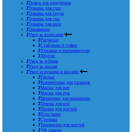
Пояса для похудения
Товары для глаз
Товары для груди
Товары для сна
Товары для шеи
Триммеры
Уход за волосами
Расчески
Стайлеры и гофре
Утюжки и выпрямители
Другие
Уход за зубами
Уход за лицом
Уход за руками и ногами
Грелки
Корректоры для пальцев
Маски для ног
Маски для рук
Машинки для маникюра
Пемзы для ног
Пилки для ногтей
Пластыри
Стельки
Триммеры для ногтей
УФ лампы