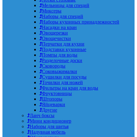
Мельницы для специй
Миксеры
Наборы для специй
Наборы кухонных принадлежностей
Насадки на кран
Овощерезки
Овощечистки
Перчатки для кухни
Подставки кухонные
Помпы для воды
Разделочные доски
Сковороды
Соковыжималки
Сушилки для посуды
Точилки для ножей
Фильтры на кран для воды
Фруктовницы
Штопоры
Яйцеварки
Другие
Ланч боксы
Мини кондиционер
Наборы для шитья
Надувная мебель