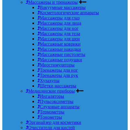
Массажеры и тренажеры
Вакуумные массажеры
Косметологические аппараты
Массажеры для глаз
Массажеры для лица
Массажеры для ног
Массажеры для тела
Массажеры для шеи
Массажные коврики
Массажные накидки
Массажные пистолеты
Массажные подушки
Миостимуляторы
Тренажеры для ног
Тренажеры для рук
Хулахупы
Щетки массажеры
Медицинские приборы
Ингаляторы
Пульсоксиметры
Слуховые аппараты
Термометры
Тонометры
Органайзер для косметики
Очистители для кистей