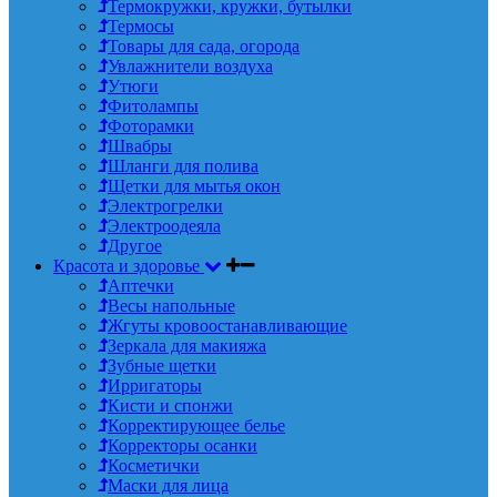
Термокружки, кружки, бутылки
Термосы
Товары для сада, огорода
Увлажнители воздуха
Утюги
Фитолампы
Фоторамки
Швабры
Шланги для полива
Щетки для мытья окон
Электрогрелки
Электроодеяла
Другое
Красота и здоровье
Аптечки
Весы напольные
Жгуты кровоостанавливающие
Зеркала для макияжа
Зубные щетки
Ирригаторы
Кисти и спонжи
Корректирующее белье
Корректоры осанки
Косметички
Маски для лица