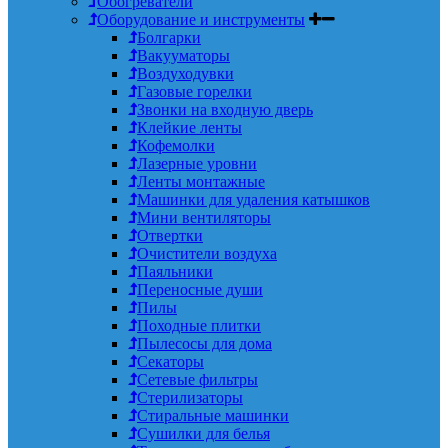
Обогреватели
Оборудование и инструменты
Болгарки
Вакууматоры
Воздуходувки
Газовые горелки
Звонки на входную дверь
Клейкие ленты
Кофемолки
Лазерные уровни
Ленты монтажные
Машинки для удаления катышков
Мини вентиляторы
Отвертки
Очистители воздуха
Паяльники
Переносные души
Пилы
Походные плитки
Пылесосы для дома
Секаторы
Сетевые фильтры
Стерилизаторы
Стиральные машинки
Сушилки для белья