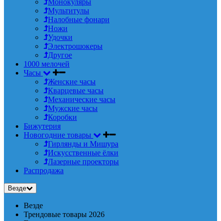
Монокуляры
Мультитулы
Налобные фонари
Ножи
Удочки
Электрошокеры
Другое
1000 мелочей
Часы
Женские часы
Кварцевые часы
Механические часы
Мужские часы
Коробки
Бижутерия
Новогодние товары
Гирлянды и Мишура
Искусственные ёлки
Лазерные проекторы
Распродажа
Везде
Везде
Трендовые товары 2026