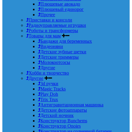
Плюшевые авокадо
Плюшевый единорог
Прочее
Приставки и консоли
Радиоуправляемые игрушки
Роботы и трансформеры
Товары для мам
Бандажи для беременных
Видеоняни
Детские зубные щетки
Детские триммеры
Молокоотсосы
Другие
Хобби и творчество
Другие
3d ручки
Magic Tracks
Play Doh
Trix Trux
Антигравитационная машинка
Детские фотоаппараты
Детский ночник
Конструктор Bunchems
Конструктор Onoies
Конструктор на солнечной батареи