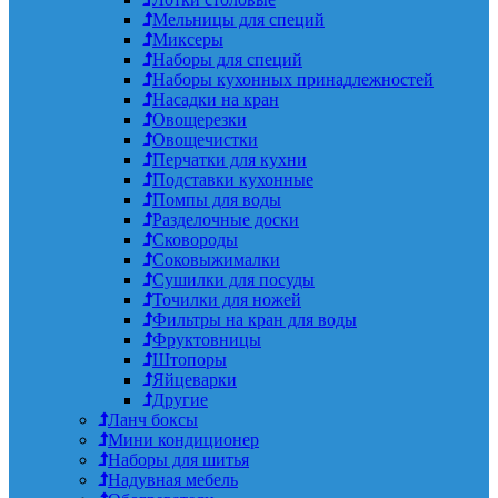
Мельницы для специй
Миксеры
Наборы для специй
Наборы кухонных принадлежностей
Насадки на кран
Овощерезки
Овощечистки
Перчатки для кухни
Подставки кухонные
Помпы для воды
Разделочные доски
Сковороды
Соковыжималки
Сушилки для посуды
Точилки для ножей
Фильтры на кран для воды
Фруктовницы
Штопоры
Яйцеварки
Другие
Ланч боксы
Мини кондиционер
Наборы для шитья
Надувная мебель