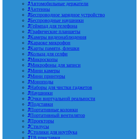
Автомобильные держатели
Антенны
Беспроводное зарядное устройство
Беспроводные наушники
Геймпад для телефона
Графические планшеты
Камеры видеонаблюдения
Караоке микрофон
Карты памяти, флешки
Кольца для селфи
Микроскопы
Микрофоны для записи
Мини камеры
Мини принтеры
Моноподы
Наборы для чистки гаджетов
Наушники
Очки виртуальной реальности
Подставки
Портативные колонки
Портативный вентилятор
Проекторы
Стилусы
Столики для ноутбука
ТВ приставки