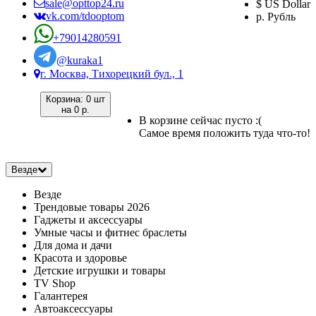
sale@opttop24.ru
$ US Dollar
vk.com/tdooptom
р. Рубль
+79014280591
@kuraka1
г. Москва, Тихорецкий бул., 1
Корзина:
0 шт
на
0 р.
В корзине сейчас пусто :(
Самое время положить туда что-то!
Везде
Везде
Трендовые товары 2026
Гаджеты и аксессуары
Умные часы и фитнес браслеты
Для дома и дачи
Красота и здоровье
Детские игрушки и товары
TV Shop
Галантерея
Автоаксессуары