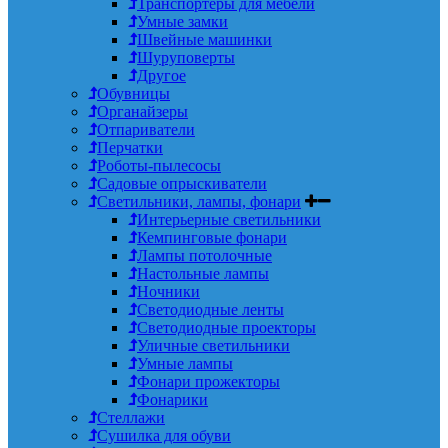
Транспортеры для мебели
Умные замки
Швейные машинки
Шуруповерты
Другое
Обувницы
Органайзеры
Отпариватели
Перчатки
Роботы-пылесосы
Садовые опрыскиватели
Светильники, лампы, фонари
Интерьерные светильники
Кемпинговые фонари
Лампы потолочные
Настольные лампы
Ночники
Светодиодные ленты
Светодиодные проекторы
Уличные светильники
Умные лампы
Фонари прожекторы
Фонарики
Стеллажи
Сушилка для обуви