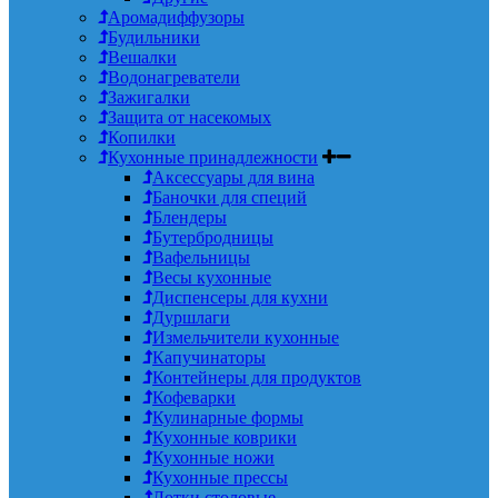
Аромадиффузоры
Будильники
Вешалки
Водонагреватели
Зажигалки
Защита от насекомых
Копилки
Кухонные принадлежности
Аксессуары для вина
Баночки для специй
Блендеры
Бутербродницы
Вафельницы
Весы кухонные
Диспенсеры для кухни
Дуршлаги
Измельчители кухонные
Капучинаторы
Контейнеры для продуктов
Кофеварки
Кулинарные формы
Кухонные коврики
Кухонные ножи
Кухонные прессы
Лотки столовые