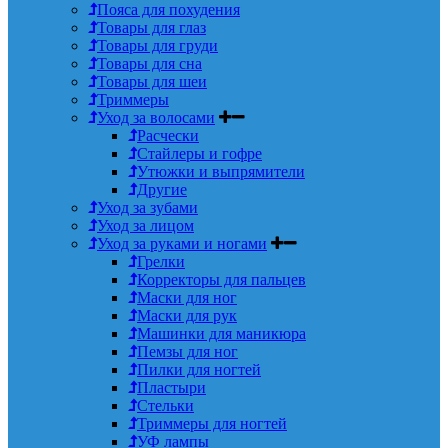
Пояса для похудения
Товары для глаз
Товары для груди
Товары для сна
Товары для шеи
Триммеры
Уход за волосами
Расчески
Стайлеры и гофре
Утюжки и выпрямители
Другие
Уход за зубами
Уход за лицом
Уход за руками и ногами
Грелки
Корректоры для пальцев
Маски для ног
Маски для рук
Машинки для маникюра
Пемзы для ног
Пилки для ногтей
Пластыри
Стельки
Триммеры для ногтей
УФ лампы