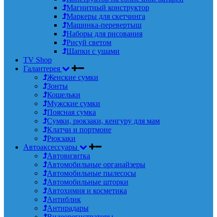
Магнитный конструктор
Маркеры для скетчинга
Машинка-перевертыш
Наборы для рисования
Рисуй светом
Шапки с ушами
TV Shop
Галантерея
Женские сумки
Зонты
Кошельки
Мужские сумки
Поясная сумка
Сумки, рюкзаки, кенгуру для мам
Клатчи и портмоне
Рюкзаки
Автоаксессуары
Автовизитка
Автомобильные органайзеры
Автомобильные пылесосы
Автомобильные шторки
Автохимия и косметика
Антиблик
Антирадары
Видеорегистраторы