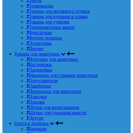
Тенты
Термоноски
Товары для активного отдыха
Товары для купания и пляжа
Товары для туризма
Тренировочные маски
Фиксаторы
Фитнес резинки
Эспандеры
Прочее
Товары для животных
Игрушки для животных
Когтерезки
Лапомойки
Машинки для стрижки животных
Отпугиватели
Ошейники
Переноски для животных
Поводки
Поилки
Щетки для вычесывания
Щетки для удаления шерсти
Другие
Охота и рыбалка
Бинокли