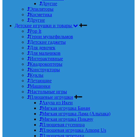
Другие
Эпиляторы
Косметика
Другие
Детские игрушки и товары
Pop It
Герои мультфильмов
Детские гаджеты
Для девочек
Для мальчиков
Интерактивные
Квадрокоптеры
Конструкторы
Куклы
Летающие
Машинки
Настольные игры
Плюшевые игрушки
Акула из Икеи
Мягкая игрушка Банан
Мягкая игрушка Лама (Альпака)
Мягкая игрушка Пикачу
Плюшевая гусеница
Плюшевая игрушка Among Us
Плюшевая черепаха