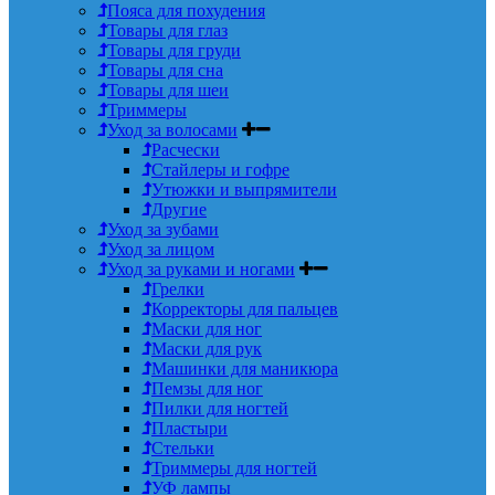
Пояса для похудения
Товары для глаз
Товары для груди
Товары для сна
Товары для шеи
Триммеры
Уход за волосами
Расчески
Стайлеры и гофре
Утюжки и выпрямители
Другие
Уход за зубами
Уход за лицом
Уход за руками и ногами
Грелки
Корректоры для пальцев
Маски для ног
Маски для рук
Машинки для маникюра
Пемзы для ног
Пилки для ногтей
Пластыри
Стельки
Триммеры для ногтей
УФ лампы