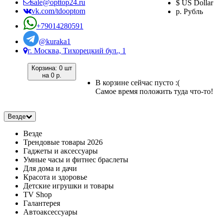
sale@opttop24.ru
$ US Dollar
vk.com/tdooptom
р. Рубль
+79014280591
@kuraka1
г. Москва, Тихорецкий бул., 1
Корзина:
0 шт
на
0 р.
В корзине сейчас пусто :(
Самое время положить туда что-то!
Везде
Везде
Трендовые товары 2026
Гаджеты и аксессуары
Умные часы и фитнес браслеты
Для дома и дачи
Красота и здоровье
Детские игрушки и товары
TV Shop
Галантерея
Автоаксессуары