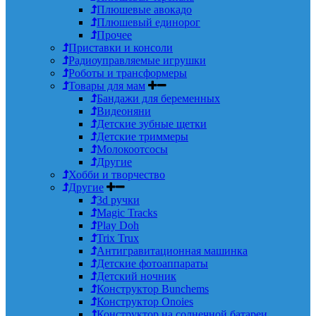
Плюшевые авокадо
Плюшевый единорог
Прочее
Приставки и консоли
Радиоуправляемые игрушки
Роботы и трансформеры
Товары для мам
Бандажи для беременных
Видеоняни
Детские зубные щетки
Детские триммеры
Молокоотсосы
Другие
Хобби и творчество
Другие
3d ручки
Magic Tracks
Play Doh
Trix Trux
Антигравитационная машинка
Детские фотоаппараты
Детский ночник
Конструктор Bunchems
Конструктор Onoies
Конструктор на солнечной батареи