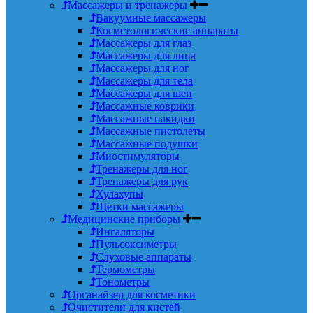
Массажеры и тренажеры
Вакуумные массажеры
Косметологические аппараты
Массажеры для глаз
Массажеры для лица
Массажеры для ног
Массажеры для тела
Массажеры для шеи
Массажные коврики
Массажные накидки
Массажные пистолеты
Массажные подушки
Миостимуляторы
Тренажеры для ног
Тренажеры для рук
Хулахупы
Щетки массажеры
Медицинские приборы
Ингаляторы
Пульсоксиметры
Слуховые аппараты
Термометры
Тонометры
Органайзер для косметики
Очистители для кистей