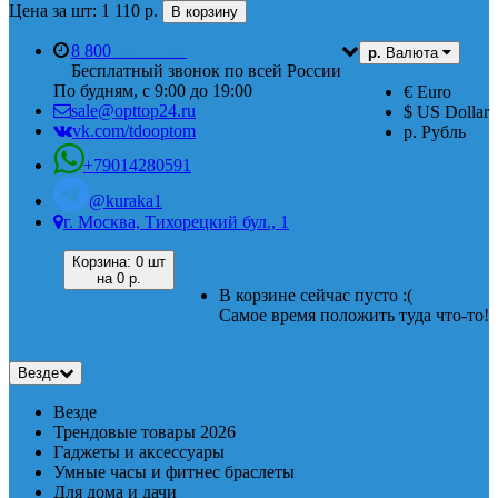
Цена за шт: 1 110 р.
В корзину
8 800
555 74 87
р.
Валюта
Бесплатный звонок по всей России
По будням, с 9:00 до 19:00
€ Euro
sale@opttop24.ru
$ US Dollar
vk.com/tdooptom
р. Рубль
+79014280591
@kuraka1
г. Москва, Тихорецкий бул., 1
Корзина:
0 шт
на
0 р.
В корзине сейчас пусто :(
Самое время положить туда что-то!
Везде
Везде
Трендовые товары 2026
Гаджеты и аксессуары
Умные часы и фитнес браслеты
Для дома и дачи