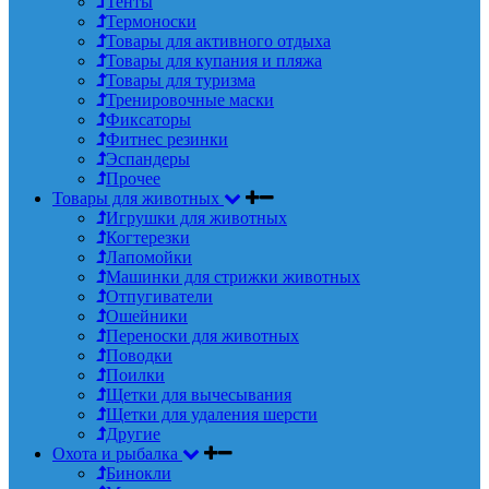
Тенты
Термоноски
Товары для активного отдыха
Товары для купания и пляжа
Товары для туризма
Тренировочные маски
Фиксаторы
Фитнес резинки
Эспандеры
Прочее
Товары для животных
Игрушки для животных
Когтерезки
Лапомойки
Машинки для стрижки животных
Отпугиватели
Ошейники
Переноски для животных
Поводки
Поилки
Щетки для вычесывания
Щетки для удаления шерсти
Другие
Охота и рыбалка
Бинокли