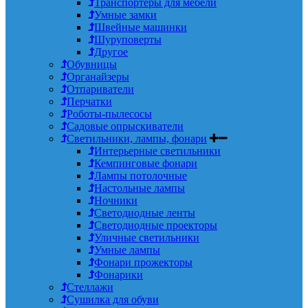
Транспортеры для мебели
Умные замки
Швейные машинки
Шуруповерты
Другое
Обувницы
Органайзеры
Отпариватели
Перчатки
Роботы-пылесосы
Садовые опрыскиватели
Светильники, лампы, фонари
Интерьерные светильники
Кемпинговые фонари
Лампы потолочные
Настольные лампы
Ночники
Светодиодные ленты
Светодиодные проекторы
Уличные светильники
Умные лампы
Фонари прожекторы
Фонарики
Стеллажи
Сушилка для обуви