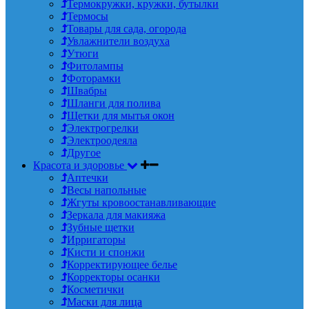
Термокружки, кружки, бутылки
Термосы
Товары для сада, огорода
Увлажнители воздуха
Утюги
Фитолампы
Фоторамки
Швабры
Шланги для полива
Щетки для мытья окон
Электрогрелки
Электроодеяла
Другое
Красота и здоровье
Аптечки
Весы напольные
Жгуты кровоостанавливающие
Зеркала для макияжа
Зубные щетки
Ирригаторы
Кисти и спонжи
Корректирующее белье
Корректоры осанки
Косметички
Маски для лица