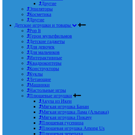
Другие
Эпиляторы
Косметика
Другие
Детские игрушки и товары
Pop It
Герои мультфильмов
Детские гаджеты
Для девочек
Для мальчиков
Интерактивные
Квадрокоптеры
Конструкторы
Куклы
Летающие
Машинки
Настольные игры
Плюшевые игрушки
Акула из Икеи
Мягкая игрушка Банан
Мягкая игрушка Лама (Альпака)
Мягкая игрушка Пикачу
Плюшевая гусеница
Плюшевая игрушка Among Us
Плюшевая черепаха