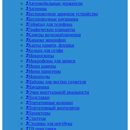
Автомобильные держатели
Антенны
Беспроводное зарядное устройство
Беспроводные наушники
Геймпад для телефона
Графические планшеты
Камеры видеонаблюдения
Караоке микрофон
Карты памяти, флешки
Кольца для селфи
Микроскопы
Микрофоны для записи
Мини камеры
Мини принтеры
Моноподы
Наборы для чистки гаджетов
Наушники
Очки виртуальной реальности
Подставки
Портативные колонки
Портативный вентилятор
Проекторы
Стилусы
Столики для ноутбука
ТВ приставки