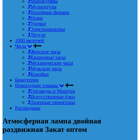
Монокуляры
Мультитулы
Налобные фонари
Ножи
Удочки
Электрошокеры
Другое
1000 мелочей
Часы
Женские часы
Кварцевые часы
Механические часы
Мужские часы
Коробки
Бижутерия
Новогодние товары
Гирлянды и Мишура
Искусственные ёлки
Лазерные проекторы
Распродажа
Атмосферная лампа двойная
раздвижная Закат оптом