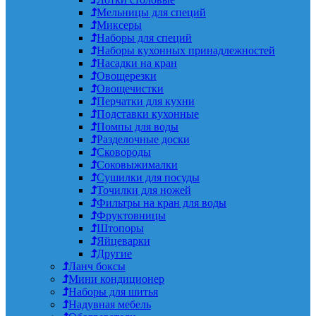
Мельницы для специй
Миксеры
Наборы для специй
Наборы кухонных принадлежностей
Насадки на кран
Овощерезки
Овощечистки
Перчатки для кухни
Подставки кухонные
Помпы для воды
Разделочные доски
Сковороды
Соковыжималки
Сушилки для посуды
Точилки для ножей
Фильтры на кран для воды
Фруктовницы
Штопоры
Яйцеварки
Другие
Ланч боксы
Мини кондиционер
Наборы для шитья
Надувная мебель