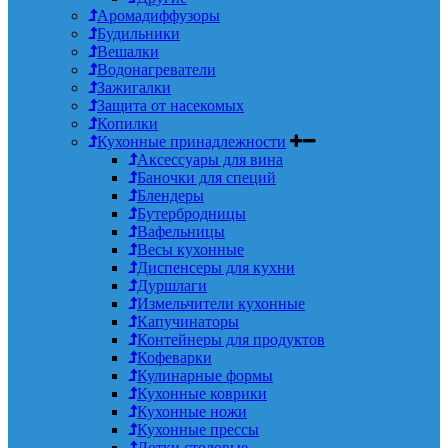
Аромадиффузоры
Будильники
Вешалки
Водонагреватели
Зажигалки
Защита от насекомых
Копилки
Кухонные принадлежности
Аксессуары для вина
Баночки для специй
Блендеры
Бутербродницы
Вафельницы
Весы кухонные
Диспенсеры для кухни
Дуршлаги
Измельчители кухонные
Капучинаторы
Контейнеры для продуктов
Кофеварки
Кулинарные формы
Кухонные коврики
Кухонные ножи
Кухонные прессы
Лотки столовые