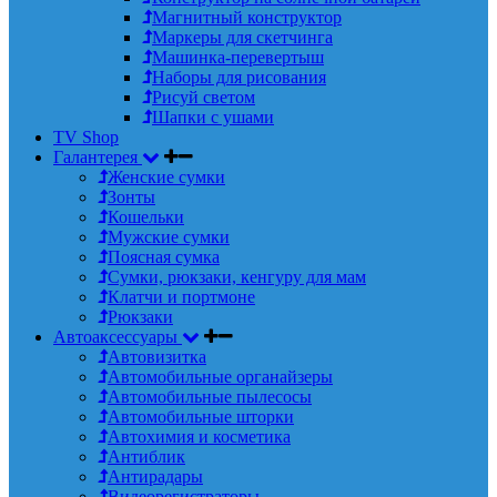
Магнитный конструктор
Маркеры для скетчинга
Машинка-перевертыш
Наборы для рисования
Рисуй светом
Шапки с ушами
TV Shop
Галантерея
Женские сумки
Зонты
Кошельки
Мужские сумки
Поясная сумка
Сумки, рюкзаки, кенгуру для мам
Клатчи и портмоне
Рюкзаки
Автоаксессуары
Автовизитка
Автомобильные органайзеры
Автомобильные пылесосы
Автомобильные шторки
Автохимия и косметика
Антиблик
Антирадары
Видеорегистраторы