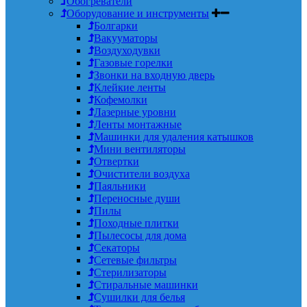
Обогреватели
Оборудование и инструменты
Болгарки
Вакууматоры
Воздуходувки
Газовые горелки
Звонки на входную дверь
Клейкие ленты
Кофемолки
Лазерные уровни
Ленты монтажные
Машинки для удаления катышков
Мини вентиляторы
Отвертки
Очистители воздуха
Паяльники
Переносные души
Пилы
Походные плитки
Пылесосы для дома
Секаторы
Сетевые фильтры
Стерилизаторы
Стиральные машинки
Сушилки для белья