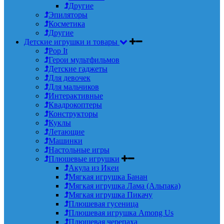
Другие
Эпиляторы
Косметика
Другие
Детские игрушки и товары
Pop It
Герои мультфильмов
Детские гаджеты
Для девочек
Для мальчиков
Интерактивные
Квадрокоптеры
Конструкторы
Куклы
Летающие
Машинки
Настольные игры
Плюшевые игрушки
Акула из Икеи
Мягкая игрушка Банан
Мягкая игрушка Лама (Альпака)
Мягкая игрушка Пикачу
Плюшевая гусеница
Плюшевая игрушка Among Us
Плюшевая черепаха