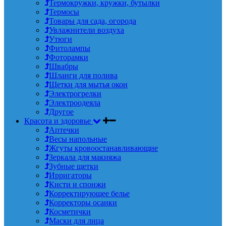
Термокружки, кружки, бутылки
Термосы
Товары для сада, огорода
Увлажнители воздуха
Утюги
Фитолампы
Фоторамки
Швабры
Шланги для полива
Щетки для мытья окон
Электрогрелки
Электроодеяла
Другое
Красота и здоровье
Аптечки
Весы напольные
Жгуты кровоостанавливающие
Зеркала для макияжа
Зубные щетки
Ирригаторы
Кисти и спонжи
Корректирующее белье
Корректоры осанки
Косметички
Маски для лица