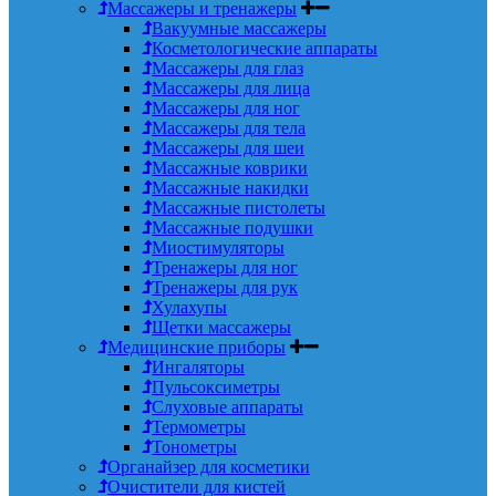
Массажеры и тренажеры
Вакуумные массажеры
Косметологические аппараты
Массажеры для глаз
Массажеры для лица
Массажеры для ног
Массажеры для тела
Массажеры для шеи
Массажные коврики
Массажные накидки
Массажные пистолеты
Массажные подушки
Миостимуляторы
Тренажеры для ног
Тренажеры для рук
Хулахупы
Щетки массажеры
Медицинские приборы
Ингаляторы
Пульсоксиметры
Слуховые аппараты
Термометры
Тонометры
Органайзер для косметики
Очистители для кистей