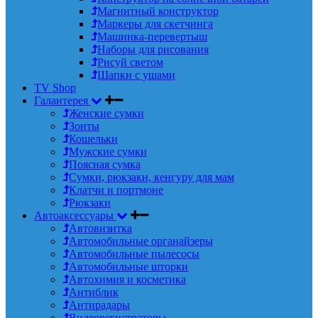
Магнитный конструктор
Маркеры для скетчинга
Машинка-перевертыш
Наборы для рисования
Рисуй светом
Шапки с ушами
TV Shop
Галантерея
Женские сумки
Зонты
Кошельки
Мужские сумки
Поясная сумка
Сумки, рюкзаки, кенгуру для мам
Клатчи и портмоне
Рюкзаки
Автоаксессуары
Автовизитка
Автомобильные органайзеры
Автомобильные пылесосы
Автомобильные шторки
Автохимия и косметика
Антиблик
Антирадары
Видеорегистраторы