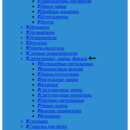
Транспортеры для мебели
Умные замки
Швейные машинки
Шуруповерты
Другое
Обувницы
Органайзеры
Отпариватели
Перчатки
Роботы-пылесосы
Садовые опрыскиватели
Светильники, лампы, фонари
Интерьерные светильники
Кемпинговые фонари
Лампы потолочные
Настольные лампы
Ночники
Светодиодные ленты
Светодиодные проекторы
Уличные светильники
Умные лампы
Фонари прожекторы
Фонарики
Стеллажи
Сушилка для обуви