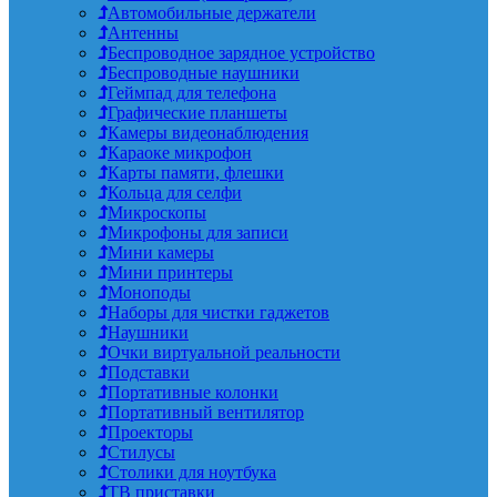
Автомобильные держатели
Антенны
Беспроводное зарядное устройство
Беспроводные наушники
Геймпад для телефона
Графические планшеты
Камеры видеонаблюдения
Караоке микрофон
Карты памяти, флешки
Кольца для селфи
Микроскопы
Микрофоны для записи
Мини камеры
Мини принтеры
Моноподы
Наборы для чистки гаджетов
Наушники
Очки виртуальной реальности
Подставки
Портативные колонки
Портативный вентилятор
Проекторы
Стилусы
Столики для ноутбука
ТВ приставки