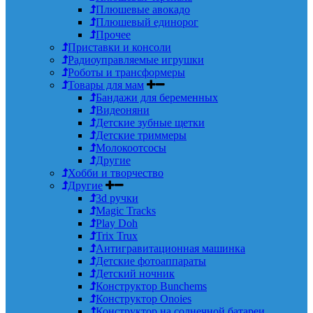
Плюшевые авокадо
Плюшевый единорог
Прочее
Приставки и консоли
Радиоуправляемые игрушки
Роботы и трансформеры
Товары для мам
Бандажи для беременных
Видеоняни
Детские зубные щетки
Детские триммеры
Молокоотсосы
Другие
Хобби и творчество
Другие
3d ручки
Magic Tracks
Play Doh
Trix Trux
Антигравитационная машинка
Детские фотоаппараты
Детский ночник
Конструктор Bunchems
Конструктор Onoies
Конструктор на солнечной батареи