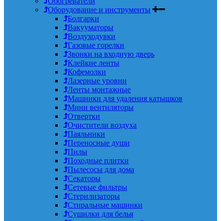
Обогреватели
Оборудование и инструменты
Болгарки
Вакууматоры
Воздуходувки
Газовые горелки
Звонки на входную дверь
Клейкие ленты
Кофемолки
Лазерные уровни
Ленты монтажные
Машинки для удаления катышков
Мини вентиляторы
Отвертки
Очистители воздуха
Паяльники
Переносные души
Пилы
Походные плитки
Пылесосы для дома
Секаторы
Сетевые фильтры
Стерилизаторы
Стиральные машинки
Сушилки для белья