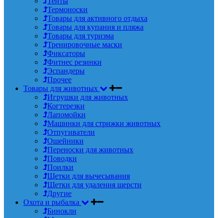
Тенты
Термоноски
Товары для активного отдыха
Товары для купания и пляжа
Товары для туризма
Тренировочные маски
Фиксаторы
Фитнес резинки
Эспандеры
Прочее
Товары для животных
Игрушки для животных
Когтерезки
Лапомойки
Машинки для стрижки животных
Отпугиватели
Ошейники
Переноски для животных
Поводки
Поилки
Щетки для вычесывания
Щетки для удаления шерсти
Другие
Охота и рыбалка
Бинокли