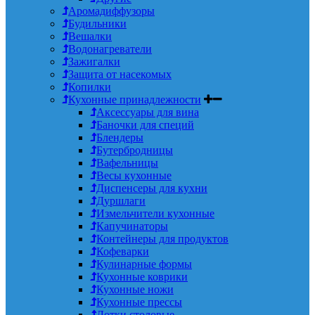
Аромадиффузоры
Будильники
Вешалки
Водонагреватели
Зажигалки
Защита от насекомых
Копилки
Кухонные принадлежности
Аксессуары для вина
Баночки для специй
Блендеры
Бутербродницы
Вафельницы
Весы кухонные
Диспенсеры для кухни
Дуршлаги
Измельчители кухонные
Капучинаторы
Контейнеры для продуктов
Кофеварки
Кулинарные формы
Кухонные коврики
Кухонные ножи
Кухонные прессы
Лотки столовые