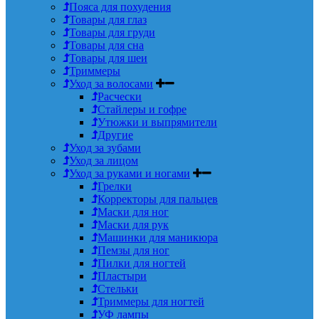
Пояса для похудения
Товары для глаз
Товары для груди
Товары для сна
Товары для шеи
Триммеры
Уход за волосами
Расчески
Стайлеры и гофре
Утюжки и выпрямители
Другие
Уход за зубами
Уход за лицом
Уход за руками и ногами
Грелки
Корректоры для пальцев
Маски для ног
Маски для рук
Машинки для маникюра
Пемзы для ног
Пилки для ногтей
Пластыри
Стельки
Триммеры для ногтей
УФ лампы