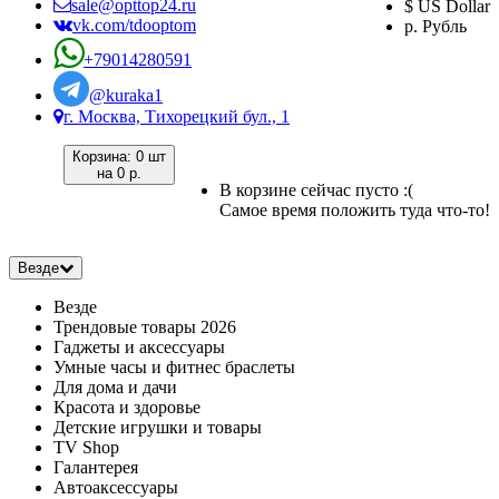
sale@opttop24.ru
$ US Dollar
vk.com/tdooptom
р. Рубль
+79014280591
@kuraka1
г. Москва, Тихорецкий бул., 1
Корзина:
0 шт
на
0 р.
В корзине сейчас пусто :(
Самое время положить туда что-то!
Везде
Везде
Трендовые товары 2026
Гаджеты и аксессуары
Умные часы и фитнес браслеты
Для дома и дачи
Красота и здоровье
Детские игрушки и товары
TV Shop
Галантерея
Автоаксессуары