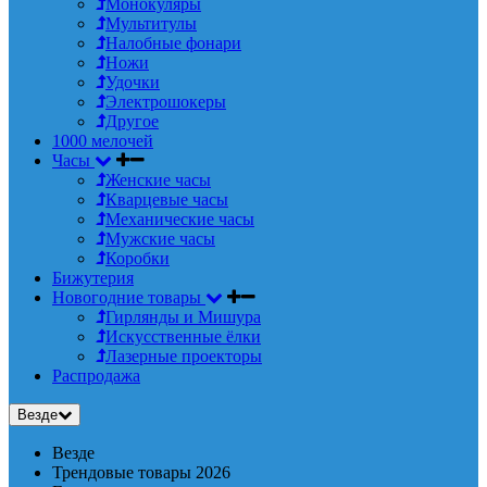
Монокуляры
Мультитулы
Налобные фонари
Ножи
Удочки
Электрошокеры
Другое
1000 мелочей
Часы
Женские часы
Кварцевые часы
Механические часы
Мужские часы
Коробки
Бижутерия
Новогодние товары
Гирлянды и Мишура
Искусственные ёлки
Лазерные проекторы
Распродажа
Везде
Везде
Трендовые товары 2026