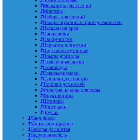
Мельницы для специй
Миксеры
Наборы для специй
Наборы кухонных принадлежностей
Насадки на кран
Овощерезки
Овощечистки
Перчатки для кухни
Подставки кухонные
Помпы для воды
Разделочные доски
Сковороды
Соковыжималки
Сушилки для посуды
Точилки для ножей
Фильтры на кран для воды
Фруктовницы
Штопоры
Яйцеварки
Другие
Ланч боксы
Мини кондиционер
Наборы для шитья
Надувная мебель