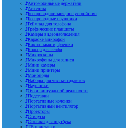
Автомобильные держатели
Антенны
Беспроводное зарядное устройство
Беспроводные наушники
Геймпад для телефона
Графические планшеты
Камеры видеонаблюдения
Караоке микрофон
Карты памяти, флешки
Кольца для селфи
Микроскопы
Микрофоны для записи
Мини камеры
Мини принтеры
Моноподы
Наборы для чистки гаджетов
Наушники
Очки виртуальной реальности
Подставки
Портативные колонки
Портативный вентилятор
Проекторы
Стилусы
Столики для ноутбука
ТВ приставки