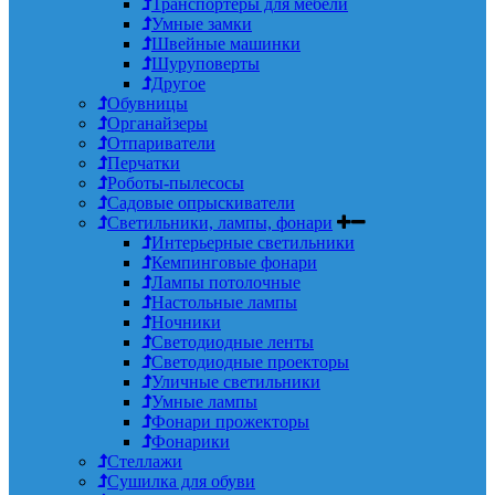
Транспортеры для мебели
Умные замки
Швейные машинки
Шуруповерты
Другое
Обувницы
Органайзеры
Отпариватели
Перчатки
Роботы-пылесосы
Садовые опрыскиватели
Светильники, лампы, фонари
Интерьерные светильники
Кемпинговые фонари
Лампы потолочные
Настольные лампы
Ночники
Светодиодные ленты
Светодиодные проекторы
Уличные светильники
Умные лампы
Фонари прожекторы
Фонарики
Стеллажи
Сушилка для обуви