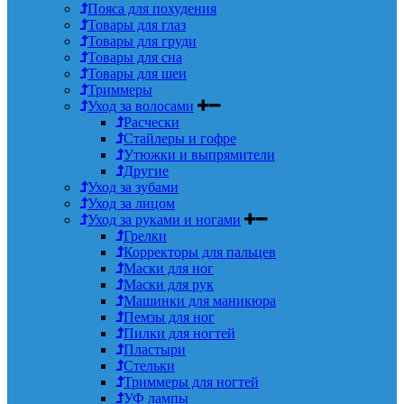
Пояса для похудения
Товары для глаз
Товары для груди
Товары для сна
Товары для шеи
Триммеры
Уход за волосами
Расчески
Стайлеры и гофре
Утюжки и выпрямители
Другие
Уход за зубами
Уход за лицом
Уход за руками и ногами
Грелки
Корректоры для пальцев
Маски для ног
Маски для рук
Машинки для маникюра
Пемзы для ног
Пилки для ногтей
Пластыри
Стельки
Триммеры для ногтей
УФ лампы