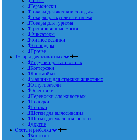
Тенты
Термоноски
Товары для активного отдыха
Товары для купания и пляжа
Товары для туризма
Тренировочные маски
Фиксаторы
Фитнес резинки
Эспандеры
Прочее
Товары для животных
Игрушки для животных
Когтерезки
Лапомойки
Машинки для стрижки животных
Отпугиватели
Ошейники
Переноски для животных
Поводки
Поилки
Щетки для вычесывания
Щетки для удаления шерсти
Другие
Охота и рыбалка
Бинокли