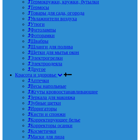
Термокружки, кружки, бутылки
Термосы
Товары для сада, огорода
Увлажнители воздуха
Утюги
Фитолампы
Фоторамки
Швабры
Шланги для полива
Щетки для мытья окон
Электрогрелки
Электроодеяла
Другое
Красота и здоровье
Аптечки
Весы напольные
Жгуты кровоостанавливающие
Зеркала для макияжа
Зубные щетки
Ирригаторы
Кисти и спонжи
Корректирующее белье
Корректоры осанки
Косметички
Маски для лица