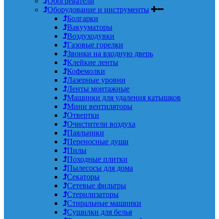
Обогреватели
Оборудование и инструменты
Болгарки
Вакууматоры
Воздуходувки
Газовые горелки
Звонки на входную дверь
Клейкие ленты
Кофемолки
Лазерные уровни
Ленты монтажные
Машинки для удаления катышков
Мини вентиляторы
Отвертки
Очистители воздуха
Паяльники
Переносные души
Пилы
Походные плитки
Пылесосы для дома
Секаторы
Сетевые фильтры
Стерилизаторы
Стиральные машинки
Сушилки для белья