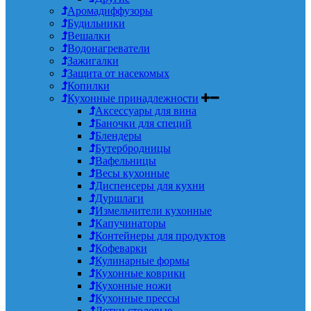
Аромадиффузоры
Будильники
Вешалки
Водонагреватели
Зажигалки
Защита от насекомых
Копилки
Кухонные принадлежности
Аксессуары для вина
Баночки для специй
Блендеры
Бутербродницы
Вафельницы
Весы кухонные
Диспенсеры для кухни
Дуршлаги
Измельчители кухонные
Капучинаторы
Контейнеры для продуктов
Кофеварки
Кулинарные формы
Кухонные коврики
Кухонные ножи
Кухонные прессы
Лотки столовые