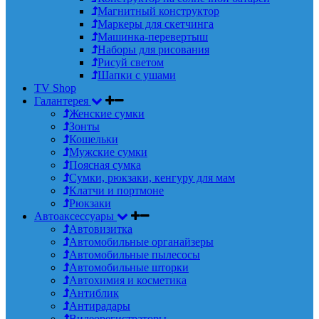
Магнитный конструктор
Маркеры для скетчинга
Машинка-перевертыш
Наборы для рисования
Рисуй светом
Шапки с ушами
TV Shop
Галантерея
Женские сумки
Зонты
Кошельки
Мужские сумки
Поясная сумка
Сумки, рюкзаки, кенгуру для мам
Клатчи и портмоне
Рюкзаки
Автоаксессуары
Автовизитка
Автомобильные органайзеры
Автомобильные пылесосы
Автомобильные шторки
Автохимия и косметика
Антиблик
Антирадары
Видеорегистраторы