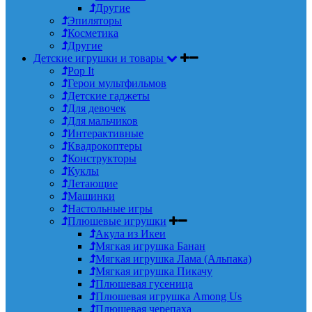
Другие
Эпиляторы
Косметика
Другие
Детские игрушки и товары
Pop It
Герои мультфильмов
Детские гаджеты
Для девочек
Для мальчиков
Интерактивные
Квадрокоптеры
Конструкторы
Куклы
Летающие
Машинки
Настольные игры
Плюшевые игрушки
Акула из Икеи
Мягкая игрушка Банан
Мягкая игрушка Лама (Альпака)
Мягкая игрушка Пикачу
Плюшевая гусеница
Плюшевая игрушка Among Us
Плюшевая черепаха