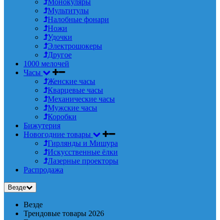
Монокуляры
Мультитулы
Налобные фонари
Ножи
Удочки
Электрошокеры
Другое
1000 мелочей
Часы
Женские часы
Кварцевые часы
Механические часы
Мужские часы
Коробки
Бижутерия
Новогодние товары
Гирлянды и Мишура
Искусственные ёлки
Лазерные проекторы
Распродажа
Везде
Везде
Трендовые товары 2026