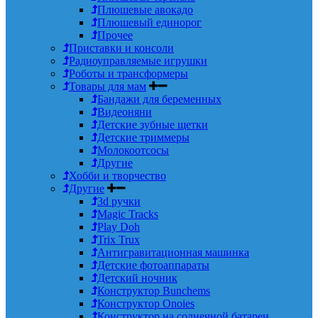
Плюшевые авокадо
Плюшевый единорог
Прочее
Приставки и консоли
Радиоуправляемые игрушки
Роботы и трансформеры
Товары для мам
Бандажи для беременных
Видеоняни
Детские зубные щетки
Детские триммеры
Молокоотсосы
Другие
Хобби и творчество
Другие
3d ручки
Magic Tracks
Play Doh
Trix Trux
Антигравитационная машинка
Детские фотоаппараты
Детский ночник
Конструктор Bunchems
Конструктор Onoies
Конструктор на солнечной батареи