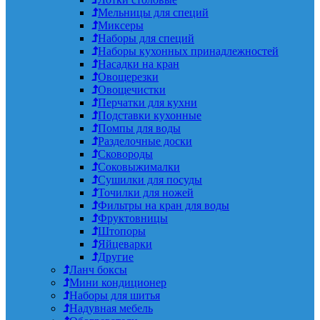
Мельницы для специй
Миксеры
Наборы для специй
Наборы кухонных принадлежностей
Насадки на кран
Овощерезки
Овощечистки
Перчатки для кухни
Подставки кухонные
Помпы для воды
Разделочные доски
Сковороды
Соковыжималки
Сушилки для посуды
Точилки для ножей
Фильтры на кран для воды
Фруктовницы
Штопоры
Яйцеварки
Другие
Ланч боксы
Мини кондиционер
Наборы для шитья
Надувная мебель