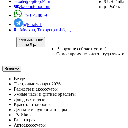
sale@opttop24.ru
$ US Dollar
vk.com/tdooptom
р. Рубль
+79014280591
@kuraka1
г. Москва, Тихорецкий бул., 1
Корзина:
0 шт
на
0 р.
В корзине сейчас пусто :(
Самое время положить туда что-то!
Везде
Везде
Трендовые товары 2026
Гаджеты и аксессуары
Умные часы и фитнес браслеты
Для дома и дачи
Красота и здоровье
Детские игрушки и товары
TV Shop
Галантерея
Автоаксессуары