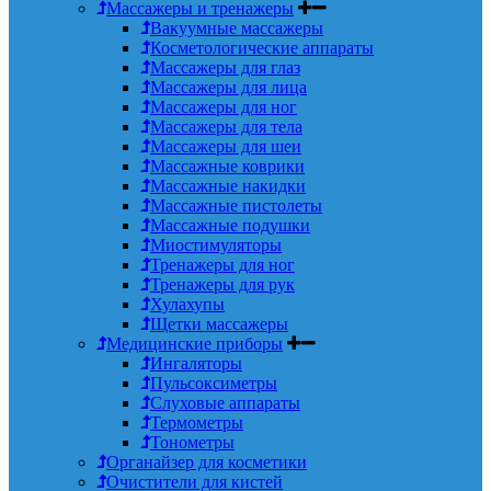
Массажеры и тренажеры
Вакуумные массажеры
Косметологические аппараты
Массажеры для глаз
Массажеры для лица
Массажеры для ног
Массажеры для тела
Массажеры для шеи
Массажные коврики
Массажные накидки
Массажные пистолеты
Массажные подушки
Миостимуляторы
Тренажеры для ног
Тренажеры для рук
Хулахупы
Щетки массажеры
Медицинские приборы
Ингаляторы
Пульсоксиметры
Слуховые аппараты
Термометры
Тонометры
Органайзер для косметики
Очистители для кистей