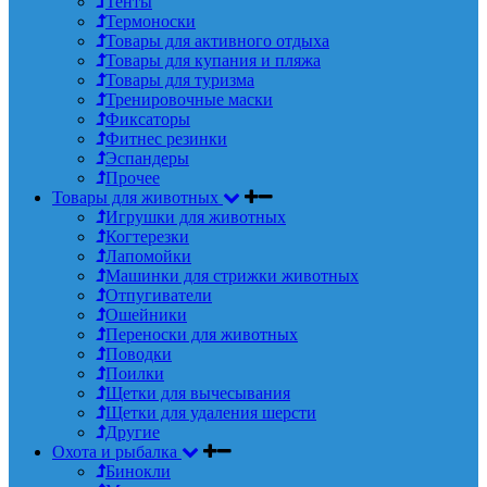
Тенты
Термоноски
Товары для активного отдыха
Товары для купания и пляжа
Товары для туризма
Тренировочные маски
Фиксаторы
Фитнес резинки
Эспандеры
Прочее
Товары для животных
Игрушки для животных
Когтерезки
Лапомойки
Машинки для стрижки животных
Отпугиватели
Ошейники
Переноски для животных
Поводки
Поилки
Щетки для вычесывания
Щетки для удаления шерсти
Другие
Охота и рыбалка
Бинокли