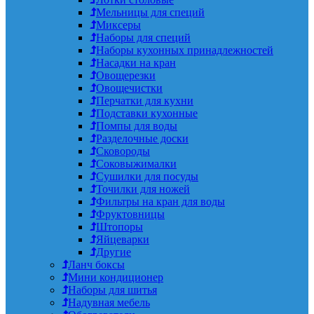
Мельницы для специй
Миксеры
Наборы для специй
Наборы кухонных принадлежностей
Насадки на кран
Овощерезки
Овощечистки
Перчатки для кухни
Подставки кухонные
Помпы для воды
Разделочные доски
Сковороды
Соковыжималки
Сушилки для посуды
Точилки для ножей
Фильтры на кран для воды
Фруктовницы
Штопоры
Яйцеварки
Другие
Ланч боксы
Мини кондиционер
Наборы для шитья
Надувная мебель