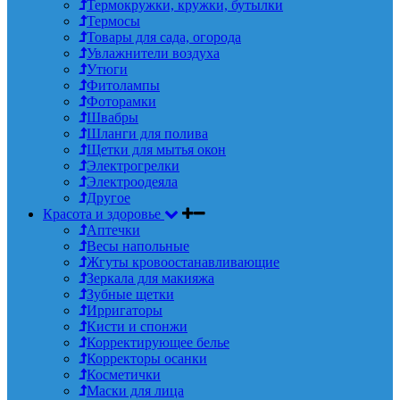
Термокружки, кружки, бутылки
Термосы
Товары для сада, огорода
Увлажнители воздуха
Утюги
Фитолампы
Фоторамки
Швабры
Шланги для полива
Щетки для мытья окон
Электрогрелки
Электроодеяла
Другое
Красота и здоровье
Аптечки
Весы напольные
Жгуты кровоостанавливающие
Зеркала для макияжа
Зубные щетки
Ирригаторы
Кисти и спонжи
Корректирующее белье
Корректоры осанки
Косметички
Маски для лица