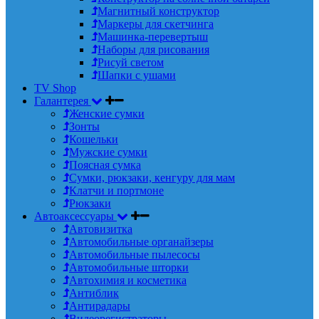
Магнитный конструктор
Маркеры для скетчинга
Машинка-перевертыш
Наборы для рисования
Рисуй светом
Шапки с ушами
TV Shop
Галантерея
Женские сумки
Зонты
Кошельки
Мужские сумки
Поясная сумка
Сумки, рюкзаки, кенгуру для мам
Клатчи и портмоне
Рюкзаки
Автоаксессуары
Автовизитка
Автомобильные органайзеры
Автомобильные пылесосы
Автомобильные шторки
Автохимия и косметика
Антиблик
Антирадары
Видеорегистраторы