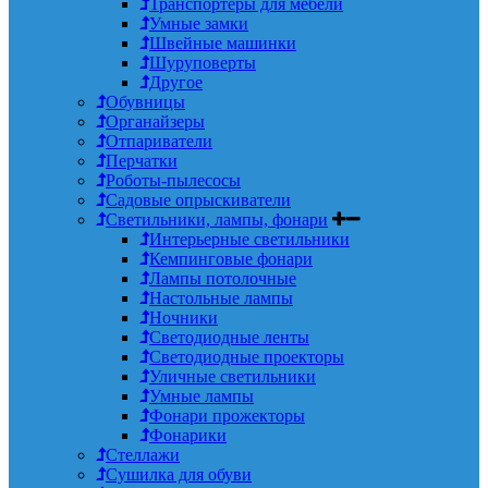
Транспортеры для мебели
Умные замки
Швейные машинки
Шуруповерты
Другое
Обувницы
Органайзеры
Отпариватели
Перчатки
Роботы-пылесосы
Садовые опрыскиватели
Светильники, лампы, фонари
Интерьерные светильники
Кемпинговые фонари
Лампы потолочные
Настольные лампы
Ночники
Светодиодные ленты
Светодиодные проекторы
Уличные светильники
Умные лампы
Фонари прожекторы
Фонарики
Стеллажи
Сушилка для обуви