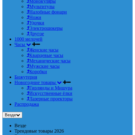
Монокуляры
Мультитулы
Налобные фонари
Ножи
Удочки
Электрошокеры
Другое
1000 мелочей
Часы
Женские часы
Кварцевые часы
Механические часы
Мужские часы
Коробки
Бижутерия
Новогодние товары
Гирлянды и Мишура
Искусственные ёлки
Лазерные проекторы
Распродажа
Везде
Везде
Трендовые товары 2026