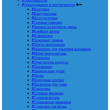
Обогреватели
Оборудование и инструменты
Болгарки
Вакууматоры
Воздуходувки
Газовые горелки
Звонки на входную дверь
Клейкие ленты
Кофемолки
Лазерные уровни
Ленты монтажные
Машинки для удаления катышков
Мини вентиляторы
Отвертки
Очистители воздуха
Паяльники
Переносные души
Пилы
Походные плитки
Пылесосы для дома
Секаторы
Сетевые фильтры
Стерилизаторы
Стиральные машинки
Сушилки для белья