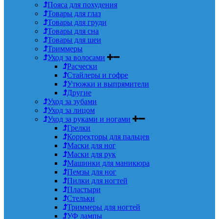
Пояса для похудения
Товары для глаз
Товары для груди
Товары для сна
Товары для шеи
Триммеры
Уход за волосами
Расчески
Стайлеры и гофре
Утюжки и выпрямители
Другие
Уход за зубами
Уход за лицом
Уход за руками и ногами
Грелки
Корректоры для пальцев
Маски для ног
Маски для рук
Машинки для маникюра
Пемзы для ног
Пилки для ногтей
Пластыри
Стельки
Триммеры для ногтей
УФ лампы