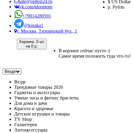
sale@opttop24.ru
$ US Dollar
vk.com/tdooptom
р. Рубль
+79014280591
@kuraka1
г. Москва, Тихорецкий бул., 1
Корзина:
0 шт
на
0 р.
В корзине сейчас пусто :(
Самое время положить туда что-то!
Везде
Везде
Трендовые товары 2026
Гаджеты и аксессуары
Умные часы и фитнес браслеты
Для дома и дачи
Красота и здоровье
Детские игрушки и товары
TV Shop
Галантерея
Автоаксессуары