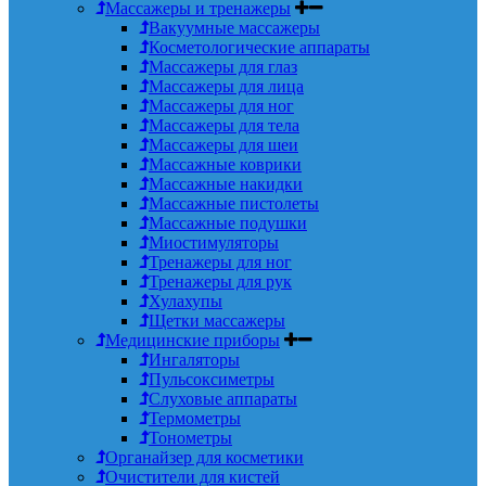
Массажеры и тренажеры
Вакуумные массажеры
Косметологические аппараты
Массажеры для глаз
Массажеры для лица
Массажеры для ног
Массажеры для тела
Массажеры для шеи
Массажные коврики
Массажные накидки
Массажные пистолеты
Массажные подушки
Миостимуляторы
Тренажеры для ног
Тренажеры для рук
Хулахупы
Щетки массажеры
Медицинские приборы
Ингаляторы
Пульсоксиметры
Слуховые аппараты
Термометры
Тонометры
Органайзер для косметики
Очистители для кистей