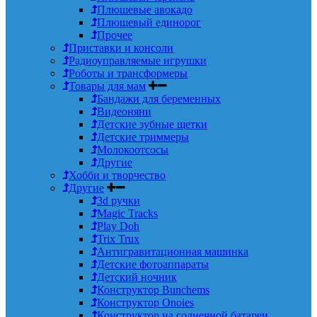
Плюшевые авокадо
Плюшевый единорог
Прочее
Приставки и консоли
Радиоуправляемые игрушки
Роботы и трансформеры
Товары для мам
Бандажи для беременных
Видеоняни
Детские зубные щетки
Детские триммеры
Молокоотсосы
Другие
Хобби и творчество
Другие
3d ручки
Magic Tracks
Play Doh
Trix Trux
Антигравитационная машинка
Детские фотоаппараты
Детский ночник
Конструктор Bunchems
Конструктор Onoies
Конструктор на солнечной батареи