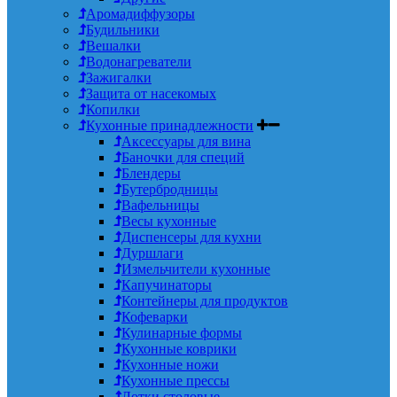
Аромадиффузоры
Будильники
Вешалки
Водонагреватели
Зажигалки
Защита от насекомых
Копилки
Кухонные принадлежности
Аксессуары для вина
Баночки для специй
Блендеры
Бутербродницы
Вафельницы
Весы кухонные
Диспенсеры для кухни
Дуршлаги
Измельчители кухонные
Капучинаторы
Контейнеры для продуктов
Кофеварки
Кулинарные формы
Кухонные коврики
Кухонные ножи
Кухонные прессы
Лотки столовые