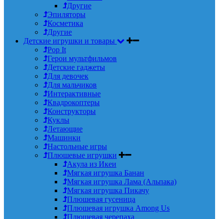
Другие
Эпиляторы
Косметика
Другие
Детские игрушки и товары
Pop It
Герои мультфильмов
Детские гаджеты
Для девочек
Для мальчиков
Интерактивные
Квадрокоптеры
Конструкторы
Куклы
Летающие
Машинки
Настольные игры
Плюшевые игрушки
Акула из Икеи
Мягкая игрушка Банан
Мягкая игрушка Лама (Альпака)
Мягкая игрушка Пикачу
Плюшевая гусеница
Плюшевая игрушка Among Us
Плюшевая черепаха