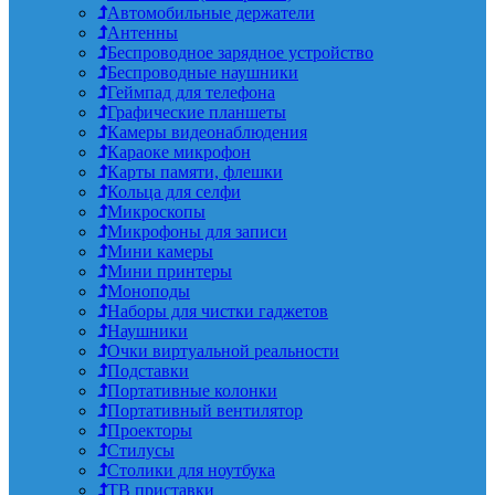
Автомобильные держатели
Антенны
Беспроводное зарядное устройство
Беспроводные наушники
Геймпад для телефона
Графические планшеты
Камеры видеонаблюдения
Караоке микрофон
Карты памяти, флешки
Кольца для селфи
Микроскопы
Микрофоны для записи
Мини камеры
Мини принтеры
Моноподы
Наборы для чистки гаджетов
Наушники
Очки виртуальной реальности
Подставки
Портативные колонки
Портативный вентилятор
Проекторы
Стилусы
Столики для ноутбука
ТВ приставки