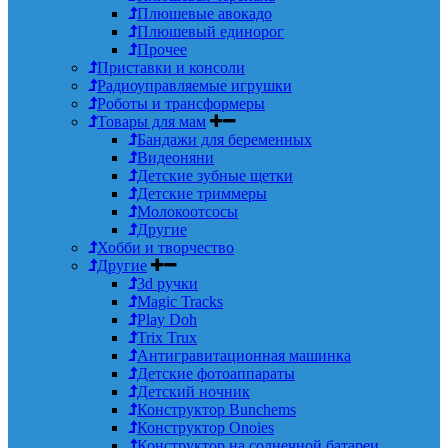
Плюшевые авокадо
Плюшевый единорог
Прочее
Приставки и консоли
Радиоуправляемые игрушки
Роботы и трансформеры
Товары для мам
Бандажи для беременных
Видеоняни
Детские зубные щетки
Детские триммеры
Молокоотсосы
Другие
Хобби и творчество
Другие
3d ручки
Magic Tracks
Play Doh
Trix Trux
Антигравитационная машинка
Детские фотоаппараты
Детский ночник
Конструктор Bunchems
Конструктор Onoies
Конструктор на солнечной батареи