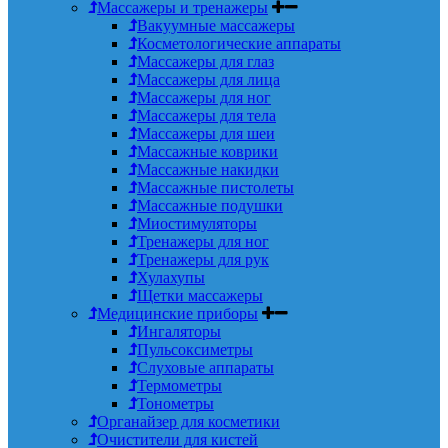
Массажеры и тренажеры
Вакуумные массажеры
Косметологические аппараты
Массажеры для глаз
Массажеры для лица
Массажеры для ног
Массажеры для тела
Массажеры для шеи
Массажные коврики
Массажные накидки
Массажные пистолеты
Массажные подушки
Миостимуляторы
Тренажеры для ног
Тренажеры для рук
Хулахупы
Щетки массажеры
Медицинские приборы
Ингаляторы
Пульсоксиметры
Слуховые аппараты
Термометры
Тонометры
Органайзер для косметики
Очистители для кистей