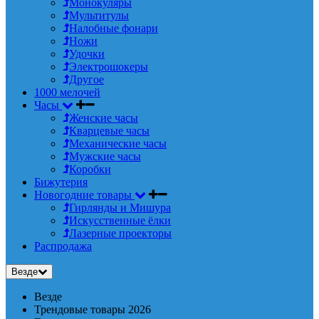
Монокуляры
Мультитулы
Налобные фонари
Ножи
Удочки
Электрошокеры
Другое
1000 мелочей
Часы
Женские часы
Кварцевые часы
Механические часы
Мужские часы
Коробки
Бижутерия
Новогодние товары
Гирлянды и Мишура
Искусственные ёлки
Лазерные проекторы
Распродажа
Везде
Везде
Трендовые товары 2026