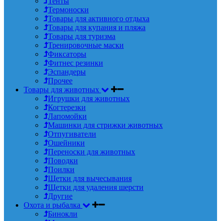
Тенты
Термоноски
Товары для активного отдыха
Товары для купания и пляжа
Товары для туризма
Тренировочные маски
Фиксаторы
Фитнес резинки
Эспандеры
Прочее
Товары для животных
Игрушки для животных
Когтерезки
Лапомойки
Машинки для стрижки животных
Отпугиватели
Ошейники
Переноски для животных
Поводки
Поилки
Щетки для вычесывания
Щетки для удаления шерсти
Другие
Охота и рыбалка
Бинокли