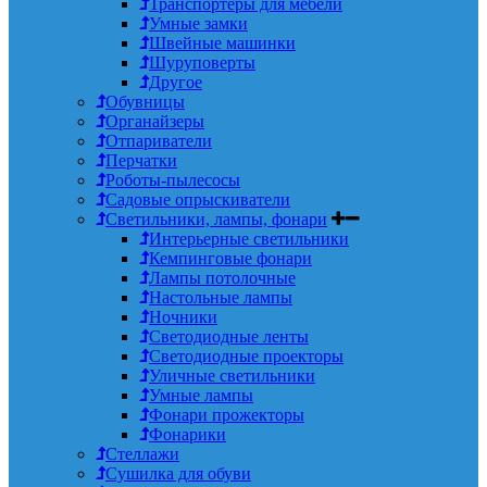
Транспортеры для мебели
Умные замки
Швейные машинки
Шуруповерты
Другое
Обувницы
Органайзеры
Отпариватели
Перчатки
Роботы-пылесосы
Садовые опрыскиватели
Светильники, лампы, фонари
Интерьерные светильники
Кемпинговые фонари
Лампы потолочные
Настольные лампы
Ночники
Светодиодные ленты
Светодиодные проекторы
Уличные светильники
Умные лампы
Фонари прожекторы
Фонарики
Стеллажи
Сушилка для обуви