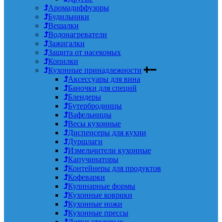
Аромадиффузоры
Будильники
Вешалки
Водонагреватели
Зажигалки
Защита от насекомых
Копилки
Кухонные принадлежности
Аксессуары для вина
Баночки для специй
Блендеры
Бутербродницы
Вафельницы
Весы кухонные
Диспенсеры для кухни
Дуршлаги
Измельчители кухонные
Капучинаторы
Контейнеры для продуктов
Кофеварки
Кулинарные формы
Кухонные коврики
Кухонные ножи
Кухонные прессы
Лотки столовые