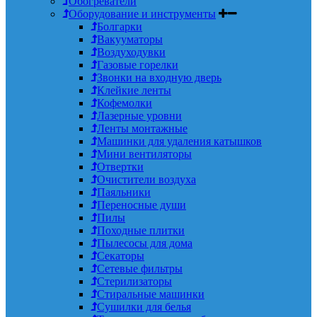
Обогреватели
Оборудование и инструменты
Болгарки
Вакууматоры
Воздуходувки
Газовые горелки
Звонки на входную дверь
Клейкие ленты
Кофемолки
Лазерные уровни
Ленты монтажные
Машинки для удаления катышков
Мини вентиляторы
Отвертки
Очистители воздуха
Паяльники
Переносные души
Пилы
Походные плитки
Пылесосы для дома
Секаторы
Сетевые фильтры
Стерилизаторы
Стиральные машинки
Сушилки для белья