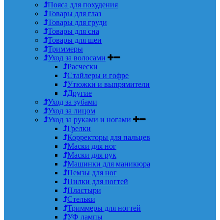
Пояса для похудения
Товары для глаз
Товары для груди
Товары для сна
Товары для шеи
Триммеры
Уход за волосами
Расчески
Стайлеры и гофре
Утюжки и выпрямители
Другие
Уход за зубами
Уход за лицом
Уход за руками и ногами
Грелки
Корректоры для пальцев
Маски для ног
Маски для рук
Машинки для маникюра
Пемзы для ног
Пилки для ногтей
Пластыри
Стельки
Триммеры для ногтей
УФ лампы