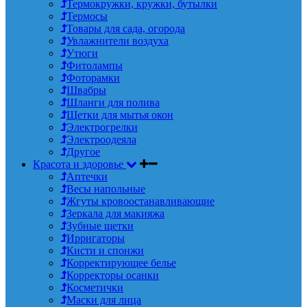
Термокружки, кружки, бутылки
Термосы
Товары для сада, огорода
Увлажнители воздуха
Утюги
Фитолампы
Фоторамки
Швабры
Шланги для полива
Щетки для мытья окон
Электрогрелки
Электроодеяла
Другое
Красота и здоровье
Аптечки
Весы напольные
Жгуты кровоостанавливающие
Зеркала для макияжа
Зубные щетки
Ирригаторы
Кисти и спонжи
Корректирующее белье
Корректоры осанки
Косметички
Маски для лица