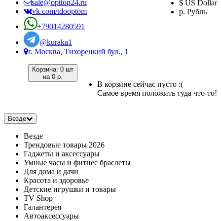
sale@opttop24.ru
$ US Dollar
vk.com/tdooptom
р. Рубль
+79014280591
@kuraka1
г. Москва, Тихорецкий бул., 1
Корзина:
0 шт
на
0 р.
В корзине сейчас пусто :(
Самое время положить туда что-то!
Везде
Везде
Трендовые товары 2026
Гаджеты и аксессуары
Умные часы и фитнес браслеты
Для дома и дачи
Красота и здоровье
Детские игрушки и товары
TV Shop
Галантерея
Автоаксессуары