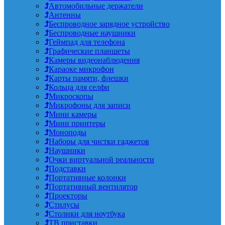
Автомобильные держатели
Антенны
Беспроводное зарядное устройство
Беспроводные наушники
Геймпад для телефона
Графические планшеты
Камеры видеонаблюдения
Караоке микрофон
Карты памяти, флешки
Кольца для селфи
Микроскопы
Микрофоны для записи
Мини камеры
Мини принтеры
Моноподы
Наборы для чистки гаджетов
Наушники
Очки виртуальной реальности
Подставки
Портативные колонки
Портативный вентилятор
Проекторы
Стилусы
Столики для ноутбука
ТВ приставки