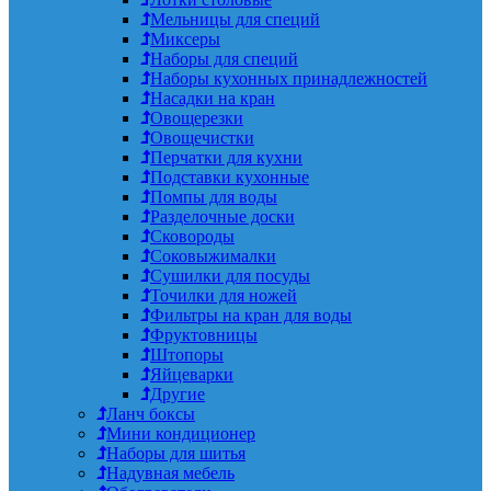
Мельницы для специй
Миксеры
Наборы для специй
Наборы кухонных принадлежностей
Насадки на кран
Овощерезки
Овощечистки
Перчатки для кухни
Подставки кухонные
Помпы для воды
Разделочные доски
Сковороды
Соковыжималки
Сушилки для посуды
Точилки для ножей
Фильтры на кран для воды
Фруктовницы
Штопоры
Яйцеварки
Другие
Ланч боксы
Мини кондиционер
Наборы для шитья
Надувная мебель