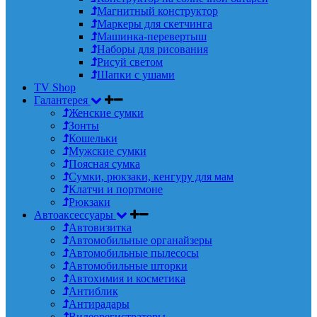
Магнитный конструктор
Маркеры для скетчинга
Машинка-перевертыш
Наборы для рисования
Рисуй светом
Шапки с ушами
TV Shop
Галантерея
Женские сумки
Зонты
Кошельки
Мужские сумки
Поясная сумка
Сумки, рюкзаки, кенгуру для мам
Клатчи и портмоне
Рюкзаки
Автоаксессуары
Автовизитка
Автомобильные органайзеры
Автомобильные пылесосы
Автомобильные шторки
Автохимия и косметика
Антиблик
Антирадары
Видеорегистраторы