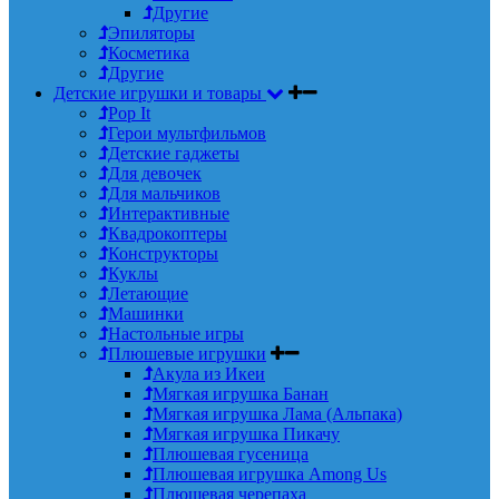
Другие
Эпиляторы
Косметика
Другие
Детские игрушки и товары
Pop It
Герои мультфильмов
Детские гаджеты
Для девочек
Для мальчиков
Интерактивные
Квадрокоптеры
Конструкторы
Куклы
Летающие
Машинки
Настольные игры
Плюшевые игрушки
Акула из Икеи
Мягкая игрушка Банан
Мягкая игрушка Лама (Альпака)
Мягкая игрушка Пикачу
Плюшевая гусеница
Плюшевая игрушка Among Us
Плюшевая черепаха