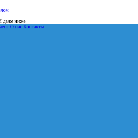
елом
 даже ниже
мент
О нас
Контакты