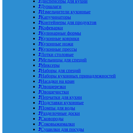
Диспенсеры для кухни
Дуршлаги
Измельчители кухонные
Капучинаторы
Контейнеры для продуктов
Кофеварки
Кулинарные формы
Кухонные коврики
Кухонные ножи
Кухонные прессы
Лотки столовые
Мельницы для специй
Миксеры
Наборы для специй
Наборы кухонных принадлежностей
Насадки на кран
Овощерезки
Овощечистки
Перчатки для кухни
Подставки кухонные
Помпы для воды
Разделочные доски
Сковороды
Соковыжималки
Сушилки для посуды