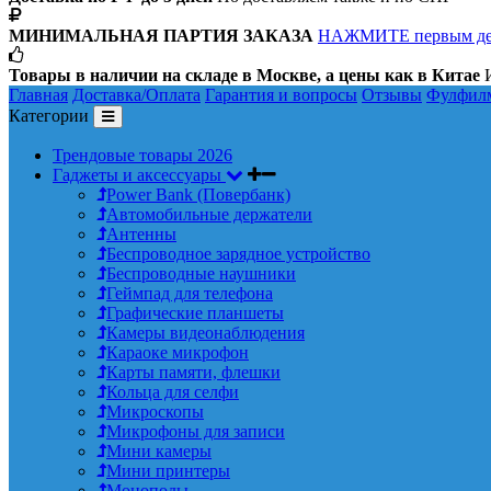
МИНИМАЛЬНАЯ ПАРТИЯ ЗАКАЗА
НАЖМИТЕ первым д
Товары в наличии на складе в Москве, а цены как в Китае
И
Главная
Доставка/Оплата
Гарантия и вопросы
Отзывы
Фулфил
Категории
Трендовые товары 2026
Гаджеты и аксессуары
Power Bank (Повербанк)
Автомобильные держатели
Антенны
Беспроводное зарядное устройство
Беспроводные наушники
Геймпад для телефона
Графические планшеты
Камеры видеонаблюдения
Караоке микрофон
Карты памяти, флешки
Кольца для селфи
Микроскопы
Микрофоны для записи
Мини камеры
Мини принтеры
Моноподы