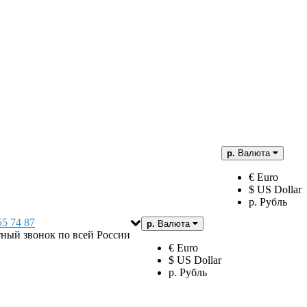
р.
Валюта
€ Euro
$ US Dollar
р. Рубль
55 74 87
р.
Валюта
тный звонок по всей России
€ Euro
$ US Dollar
р. Рубль