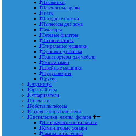
Паяльники
Переносные души
Пилы
Походные плитки
Пылесосы для дома
Секаторы
Сетевые фильтры
Стерилизаторы
Стиральные машинки
Сушилки для белья
Транспортеры для мебели
Умные замки
Швейные машинки
Шуруповерты
Другое
Обувницы
Органайзеры
Отпариватели
Перчатки
Роботы-пылесосы
Садовые опрыскиватели
Светильники, лампы, фонари
Интерьерные светильники
Кемпинговые фонари
Лампы потолочные