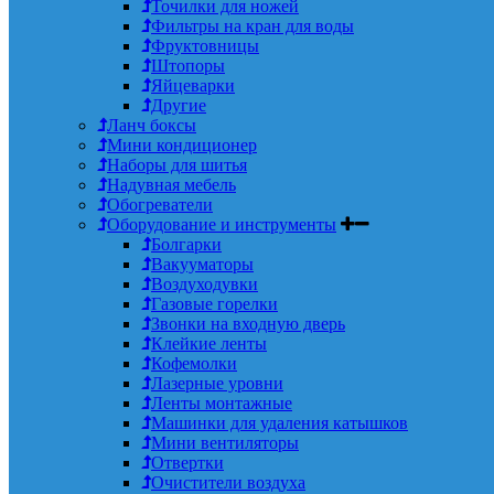
Точилки для ножей
Фильтры на кран для воды
Фруктовницы
Штопоры
Яйцеварки
Другие
Ланч боксы
Мини кондиционер
Наборы для шитья
Надувная мебель
Обогреватели
Оборудование и инструменты
Болгарки
Вакууматоры
Воздуходувки
Газовые горелки
Звонки на входную дверь
Клейкие ленты
Кофемолки
Лазерные уровни
Ленты монтажные
Машинки для удаления катышков
Мини вентиляторы
Отвертки
Очистители воздуха