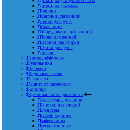
Дозаторы для зубной пасты
Дозаторы для мыла
Ершики
Коврики для ванной
Лейки для душа
Мыльницы
Оборудование для ванной
Полки для ванной
Шарики для стирки
Щетки для душа
Другие
Аромадиффузоры
Будильники
Вешалки
Водонагреватели
Зажигалки
Защита от насекомых
Копилки
Кухонные принадлежности
Аксессуары для вина
Баночки для специй
Блендеры
Бутербродницы
Вафельницы
Весы кухонные