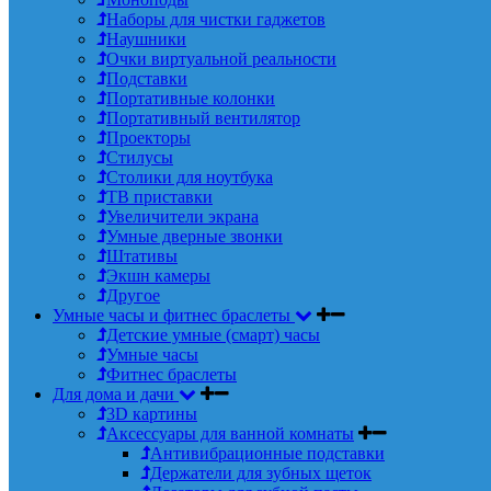
Наборы для чистки гаджетов
Наушники
Очки виртуальной реальности
Подставки
Портативные колонки
Портативный вентилятор
Проекторы
Стилусы
Столики для ноутбука
ТВ приставки
Увеличители экрана
Умные дверные звонки
Штативы
Экшн камеры
Другое
Умные часы и фитнес браслеты
Детские умные (смарт) часы
Умные часы
Фитнес браслеты
Для дома и дачи
3D картины
Аксессуары для ванной комнаты
Антивибрационные подставки
Держатели для зубных щеток