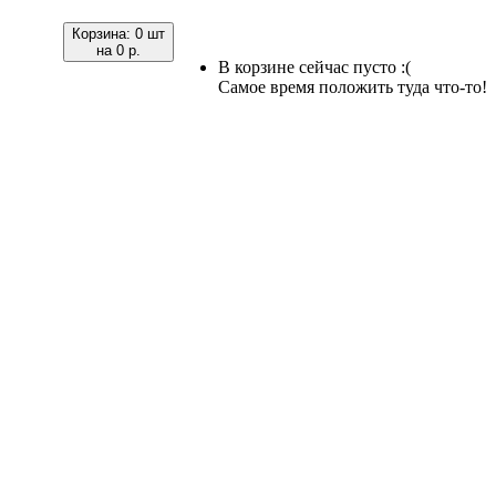
Корзина:
0 шт
на
0 р.
В корзине сейчас пусто :(
Самое время положить туда что-то!