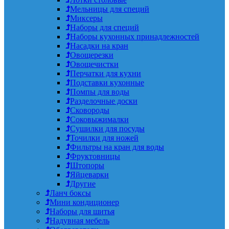
Мельницы для специй
Миксеры
Наборы для специй
Наборы кухонных принадлежностей
Насадки на кран
Овощерезки
Овощечистки
Перчатки для кухни
Подставки кухонные
Помпы для воды
Разделочные доски
Сковороды
Соковыжималки
Сушилки для посуды
Точилки для ножей
Фильтры на кран для воды
Фруктовницы
Штопоры
Яйцеварки
Другие
Ланч боксы
Мини кондиционер
Наборы для шитья
Надувная мебель