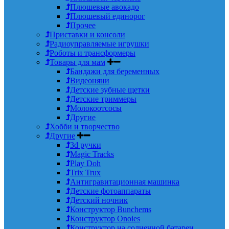
Плюшевые авокадо
Плюшевый единорог
Прочее
Приставки и консоли
Радиоуправляемые игрушки
Роботы и трансформеры
Товары для мам
Бандажи для беременных
Видеоняни
Детские зубные щетки
Детские триммеры
Молокоотсосы
Другие
Хобби и творчество
Другие
3d ручки
Magic Tracks
Play Doh
Trix Trux
Антигравитационная машинка
Детские фотоаппараты
Детский ночник
Конструктор Bunchems
Конструктор Onoies
Конструктор на солнечной батареи