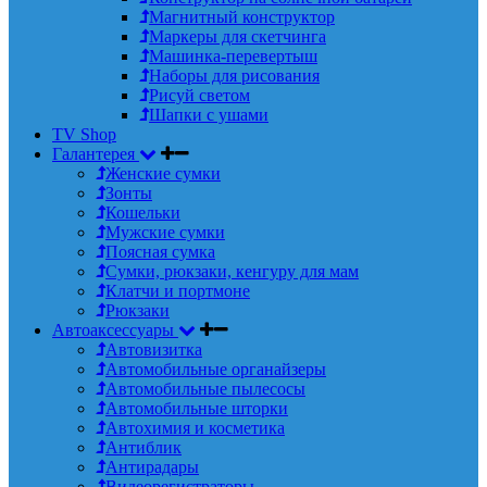
Магнитный конструктор
Маркеры для скетчинга
Машинка-перевертыш
Наборы для рисования
Рисуй светом
Шапки с ушами
TV Shop
Галантерея
Женские сумки
Зонты
Кошельки
Мужские сумки
Поясная сумка
Сумки, рюкзаки, кенгуру для мам
Клатчи и портмоне
Рюкзаки
Автоаксессуары
Автовизитка
Автомобильные органайзеры
Автомобильные пылесосы
Автомобильные шторки
Автохимия и косметика
Антиблик
Антирадары
Видеорегистраторы