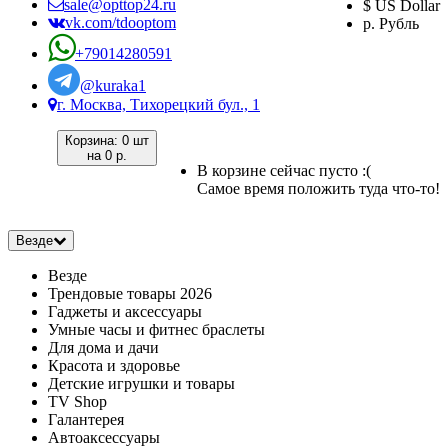
sale@opttop24.ru
$ US Dollar
vk.com/tdooptom
р. Рубль
+79014280591
@kuraka1
г. Москва, Тихорецкий бул., 1
Корзина:
0 шт
на
0 р.
В корзине сейчас пусто :(
Самое время положить туда что-то!
Везде
Везде
Трендовые товары 2026
Гаджеты и аксессуары
Умные часы и фитнес браслеты
Для дома и дачи
Красота и здоровье
Детские игрушки и товары
TV Shop
Галантерея
Автоаксессуары