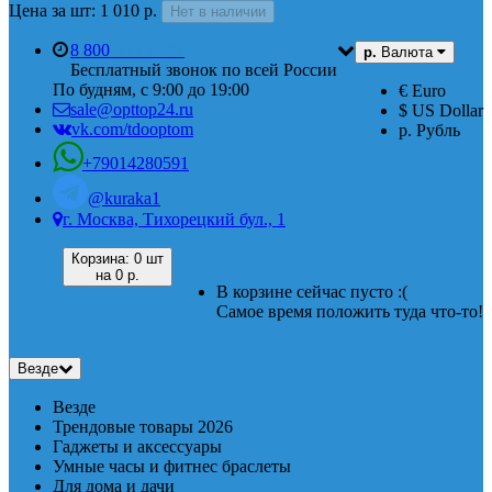
Цена за шт: 1 010 р.
Нет в наличии
8 800
555 74 87
р.
Валюта
Бесплатный звонок по всей России
По будням, с 9:00 до 19:00
€ Euro
sale@opttop24.ru
$ US Dollar
vk.com/tdooptom
р. Рубль
+79014280591
@kuraka1
г. Москва, Тихорецкий бул., 1
Корзина:
0 шт
на
0 р.
В корзине сейчас пусто :(
Самое время положить туда что-то!
Везде
Везде
Трендовые товары 2026
Гаджеты и аксессуары
Умные часы и фитнес браслеты
Для дома и дачи