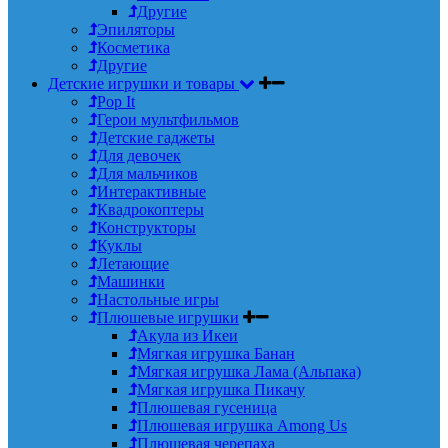
Другие
Эпиляторы
Косметика
Другие
Детские игрушки и товары
Pop It
Герои мультфильмов
Детские гаджеты
Для девочек
Для мальчиков
Интерактивные
Квадрокоптеры
Конструкторы
Куклы
Летающие
Машинки
Настольные игры
Плюшевые игрушки
Акула из Икеи
Мягкая игрушка Банан
Мягкая игрушка Лама (Альпака)
Мягкая игрушка Пикачу
Плюшевая гусеница
Плюшевая игрушка Among Us
Плюшевая черепаха