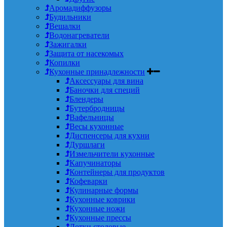
Аромадиффузоры
Будильники
Вешалки
Водонагреватели
Зажигалки
Защита от насекомых
Копилки
Кухонные принадлежности
Аксессуары для вина
Баночки для специй
Блендеры
Бутербродницы
Вафельницы
Весы кухонные
Диспенсеры для кухни
Дуршлаги
Измельчители кухонные
Капучинаторы
Контейнеры для продуктов
Кофеварки
Кулинарные формы
Кухонные коврики
Кухонные ножи
Кухонные прессы
Лотки столовые