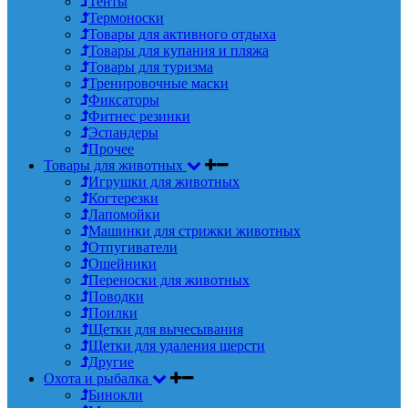
Тенты
Термоноски
Товары для активного отдыха
Товары для купания и пляжа
Товары для туризма
Тренировочные маски
Фиксаторы
Фитнес резинки
Эспандеры
Прочее
Товары для животных
Игрушки для животных
Когтерезки
Лапомойки
Машинки для стрижки животных
Отпугиватели
Ошейники
Переноски для животных
Поводки
Поилки
Щетки для вычесывания
Щетки для удаления шерсти
Другие
Охота и рыбалка
Бинокли