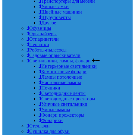
Транспортеры для мебели
Умные замки
Швейные машинки
Шуруповерты
Другое
Обувницы
Органайзеры
Отпариватели
Перчатки
Роботы-пылесосы
Садовые опрыскиватели
Светильники, лампы, фонари
Интерьерные светильники
Кемпинговые фонари
Лампы потолочные
Настольные лампы
Ночники
Светодиодные ленты
Светодиодные проекторы
Уличные светильники
Умные лампы
Фонари прожекторы
Фонарики
Стеллажи
Сушилка для обуви