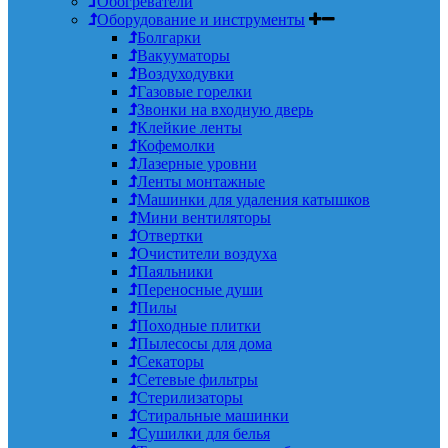
Обогреватели
Оборудование и инструменты
Болгарки
Вакууматоры
Воздуходувки
Газовые горелки
Звонки на входную дверь
Клейкие ленты
Кофемолки
Лазерные уровни
Ленты монтажные
Машинки для удаления катышков
Мини вентиляторы
Отвертки
Очистители воздуха
Паяльники
Переносные души
Пилы
Походные плитки
Пылесосы для дома
Секаторы
Сетевые фильтры
Стерилизаторы
Стиральные машинки
Сушилки для белья