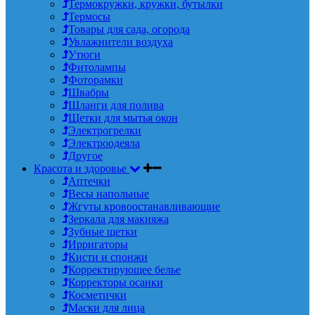
Термокружки, кружки, бутылки
Термосы
Товары для сада, огорода
Увлажнители воздуха
Утюги
Фитолампы
Фоторамки
Швабры
Шланги для полива
Щетки для мытья окон
Электрогрелки
Электроодеяла
Другое
Красота и здоровье
Аптечки
Весы напольные
Жгуты кровоостанавливающие
Зеркала для макияжа
Зубные щетки
Ирригаторы
Кисти и спонжи
Корректирующее белье
Корректоры осанки
Косметички
Маски для лица