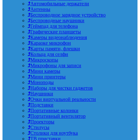
Автомобильные держатели
Антенны
Беспроводное зарядное устройство
Беспроводные наушники
Геймпад для телефона
Графические планшеты
Камеры видеонаблюдения
Караоке микрофон
Карты памяти, флешки
Кольца для селфи
Микроскопы
Микрофоны для записи
Мини камеры
Мини принтеры
Моноподы
Наборы для чистки гаджетов
Наушники
Очки виртуальной реальности
Подставки
Портативные колонки
Портативный вентилятор
Проекторы
Стилусы
Столики для ноутбука
ТВ приставки