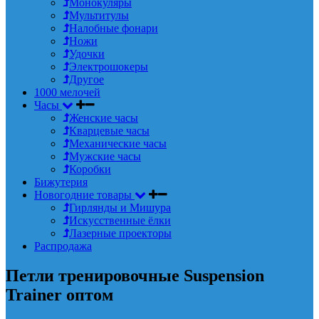
Монокуляры
Мультитулы
Налобные фонари
Ножи
Удочки
Электрошокеры
Другое
1000 мелочей
Часы
Женские часы
Кварцевые часы
Механические часы
Мужские часы
Коробки
Бижутерия
Новогодние товары
Гирлянды и Мишура
Искусственные ёлки
Лазерные проекторы
Распродажа
Петли тренировочные Suspension
Trainer оптом