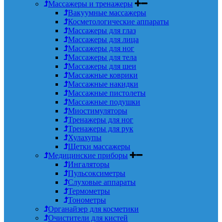
Массажеры и тренажеры
Вакуумные массажеры
Косметологические аппараты
Массажеры для глаз
Массажеры для лица
Массажеры для ног
Массажеры для тела
Массажеры для шеи
Массажные коврики
Массажные накидки
Массажные пистолеты
Массажные подушки
Миостимуляторы
Тренажеры для ног
Тренажеры для рук
Хулахупы
Щетки массажеры
Медицинские приборы
Ингаляторы
Пульсоксиметры
Слуховые аппараты
Термометры
Тонометры
Органайзер для косметики
Очистители для кистей