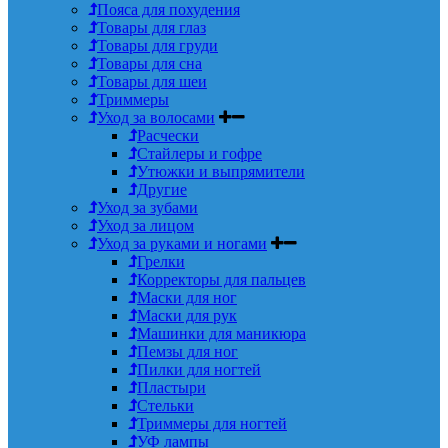
Пояса для похудения
Товары для глаз
Товары для груди
Товары для сна
Товары для шеи
Триммеры
Уход за волосами
Расчески
Стайлеры и гофре
Утюжки и выпрямители
Другие
Уход за зубами
Уход за лицом
Уход за руками и ногами
Грелки
Корректоры для пальцев
Маски для ног
Маски для рук
Машинки для маникюра
Пемзы для ног
Пилки для ногтей
Пластыри
Стельки
Триммеры для ногтей
УФ лампы